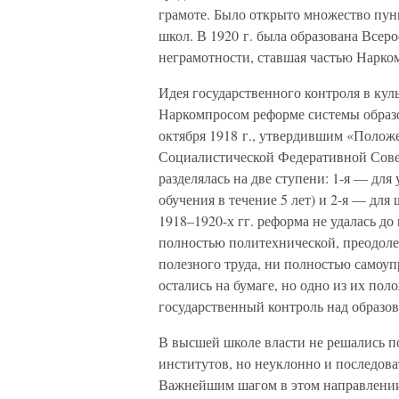
грамоте. Было открыто множество пун
школ. В 1920 г. была образована Всер
неграмотности, ставшая частью Нарко
Идея государственного контроля в куль
Наркомпросом реформе системы образ
октября 1918 г., утвердившим «Полож
Социалистической Федеративной Сове
разделялась на две ступени: 1-я — для 
обучения в течение 5 лет) и 2-я — для 
1918–1920-х гг. реформа не удалась до
полностью политехнической, преодол
полезного труда, ни полностью самоу
остались на бумаге, но одно из их по
государственный контроль над образо
В высшей школе власти не решались п
институтов, но неуклонно и последов
Важнейшим шагом в этом направлении 