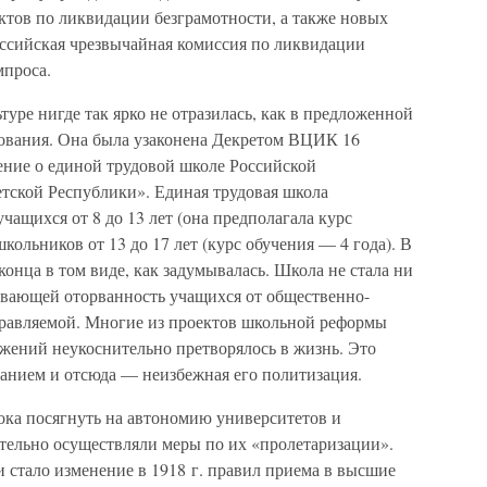
ктов по ликвидации безграмотности, а также новых
оссийская чрезвычайная комиссия по ликвидации
мпроса.
туре нигде так ярко не отразилась, как в предложенной
ования. Она была узаконена Декретом ВЦИК 16
ение о единой трудовой школе Российской
тской Республики». Единая трудовая школа
учащихся от 8 до 13 лет (она предполагала курс
школьников от 13 до 17 лет (курс обучения — 4 года). В
 конца в том виде, как задумывалась. Школа не стала ни
евающей оторванность учащихся от общественно-
правляемой. Многие из проектов школьной реформы
ложений неукоснительно претворялось в жизнь. Это
ванием и отсюда — неизбежная его политизация.
ока посягнуть на автономию университетов и
ательно осуществляли меры по их «пролетаризации».
стало изменение в 1918 г. правил приема в высшие