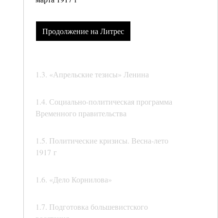
Продолжение на Литрес
1.3. «Апрельские тезисы» Ленина
1.4. Социально-политическая программа
Временного правительства
1.5. Политические кризисы. Весна-лето
1917 г
1.6. «Дело Корнилова»
1.7. Подготовка большевистского