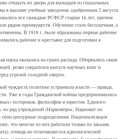
око открыть их двери для выходцев из социальных
ма в высшие учебные заведения, одобренным 2 августа
ьзовались все граждане РСФСР старше 16 лет, причем
али рядом преимуществ. Обучение стало бесплатным, а
 отменены. В 1918 г. были образованы первые рабочие
нимались рабочие и крестьяне для подготовки к
я наука оказалась на грани распада. Оборвались связи
ницей, резко сократился выпуск научных книг и
ред угрозой голодной смерти.
кой чуждость политике устраивала власти — правда,
ности. Уже в годы Гражданской войны предпринимались
зных» историков, философов и юристов. Единого
, но ряд учреждений (Наркомпрос, Наркомат по
и свои цензурные подразделения. Национализация
ому, что многие из них работали только по заказам
дата), отнюдь не отличавшегося идеологической
лись и прямые запреты. В частности, был конфискован