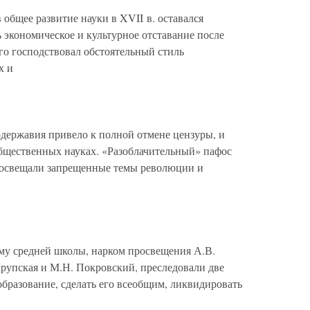
 общее развитие науки в XVII в. оставался
 экономическое и культурное отставание после
го господствовал обстоятельный стиль
х и
одержавия привело к полной отмене цензуры, и
общественных науках. «Разоблачительный» пафос
ые освещали запрещенные темы революции и
рму средней школы, нарком просвещения А.В.
Крупская и М.Н. Покровский, преследовали две
образование, сделать его всеобщим, ликвидировать