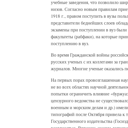
учебные заведения, что позволило шир
низов. Согласно новым правилам прие
1918 г., правом поступить в вузы пол
представители беднейших слоев облад
экзамены при поступлении в вуз были
факультеты (рабфаки), на которые при
поступлению в вуз.
Во время Гражданской войны российска
русских ученых с их коллегами за гра
журналов. Многие ученые оказались пе
На первых порах провозглашенная нау
не во всех областях научной деятель
попытки ограничить влияние «буржуа
цензурного ведомства не существовало
военным и морским делам и др.) имел
типографий после Октября привела к т
Государственного издательства (Госиз
всеядностью. Впрочем, иногда допуска