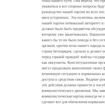
этапа нашего пути. Она верила, что п
уважаться и все спорные вопросы буду
руководство нашей партии во всех пос
многосторонних. Эта политика, вклю
нашей партии небывалый авторитет и 
должно было быть предметом обсужден
которому уже заканчивалась. Накануне
какого бы то ни было повода и без со
органов, против воли нашего народа н
стране беспорядок, сделали и делают
перед горькой правдой: войска государ
как оккупанты. Конституционные орга
могут продолжать выполнение своих 
возникшую ситуацию в нормальных ко
доступа к средствам связи. Видные ру
эти действия должны привести к пагу
коммунистического движения. Мы заявл
коммунистическая партия никогда не с
сделают все для обновления нормально