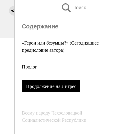
Поиск
Содержание
«Герои или безумцы?» (Сегодняшнее
предисловие автора)
Пролог
Продолжение на Литрес
Всему народу Чехословацкой
Социалистической Республики