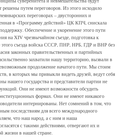
ринципы суверенитета и невмешательства будут
т решены путем переговоров. Из этого исходило
леянварских переговорах – двусторонних и
ченная в «Программу действий» ЦК КПЧ, снискала
поддержку. Обеспечение и укоренение этого пути
ия на XIV чрезвычайном съезде, подготовка к
 этого съезда войска СССР, ПНР, НРБ, ГДР и ВНР без
гласия законных правительственных и партийных
асильственно захватили нашу территорию, вызвали в
 невозможным продолжение начатого пути. Мы стоим
ств, в которых мы привыкли видеть друзей, ведут себя
ны нашего государства и представители партии не
функций. Они не имеют возможности обсудить
нституционных формах. Они не имеют никакого
ководители интернированы. Нет сомнений в том, что
бным последствиям для всего международного
яем, что наш народ, а с ним и наша
огласятся с такими действиями, отвергают их и
й жизни в нашей стране.