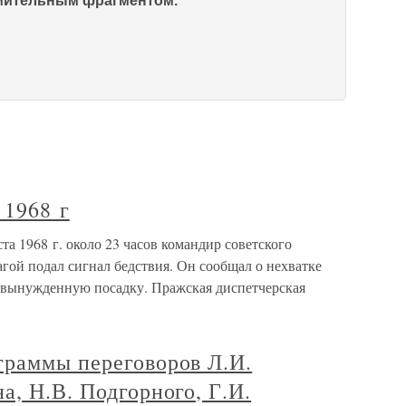
омительным фрагментом.
 1968 г
уста 1968 г. около 23 часов командир советского
агой подал сигнал бедствия. Он сообщал о нехватке
 вынужденную посадку. Пражская диспетчерская
граммы переговоров Л.И.
а, Н.В. Подгорного, Г.И.