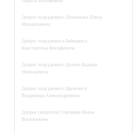
Ларисы Иосифовны
Допрос подсудимого Литвинова Павла
Михайловича
Допрос подсудимого Бабицкого
Константина Иосифовича
Допрос подсудимого Делоне Вадима
Николаевича
Допрос подсудимого Дремлюги
Владимира Александровича
Допрос свидетеля Стребкова Ивана
Васильевича