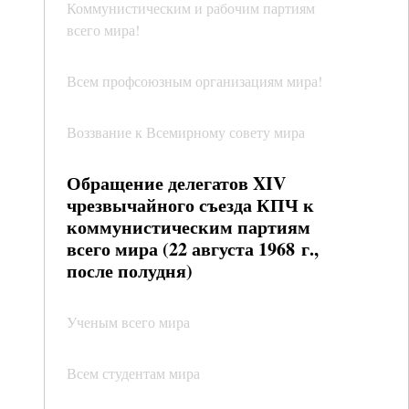
Коммунистическим и рабочим партиям
всего мира!
Всем профсоюзным организациям мира!
Воззвание к Всемирному совету мира
Обращение делегатов XIV
чрезвычайного съезда КПЧ к
коммунистическим партиям
всего мира (22 августа 1968 г.,
после полудня)
Ученым всего мира
Всем студентам мира