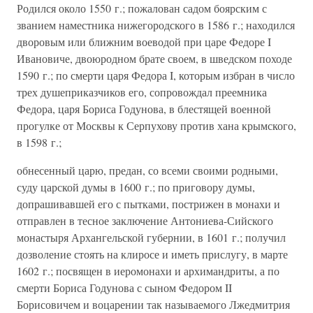
Родился около 1550 г.; пожалован садом боярским с
званием наместника нижегородского в 1586 г.; находился
дворовым или ближним воеводой при царе Федоре I
Ивановиче, двоюродном брате своем, в шведском походе
1590 г.; по смерти царя Федора I, которым избран в число
трех душеприказчиков его, сопровождал преемника
Федора, царя Бориса Годунова, в блестящей военной
прогулке от Москвы к Серпухову против хана крымского,
в 1598 г.;
обнесенный царю, предан, со всеми своими родными,
суду царской думы в 1600 г.; по приговору думы,
допрашивавшей его с пытками, пострижен в монахи и
отправлен в тесное заключение Антониева-Сийского
монастыря Архангельской губернии, в 1601 г.; получил
дозволение стоять на клиросе и иметь прислугу, в марте
1602 г.; посвящен в иеромонахи и архимандриты, а по
смерти Бориса Годунова с сыном Федором II
Борисовичем и воцарении так называемого Лжедмитрия