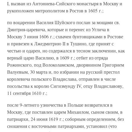
I, вызван из Антониева-Сийского монастыря в Москву и
рукоположен митрополитом в Ростов в 1605 г.;
по воцарении Василия Шуйского послан за мощами св.
Дмитрия-царевича, которые и перенес из Углича в
Москву 3 июня 1606 г.; схвачен бунтовщиками в Ростове
и привезен к Лжедмитрию II в Тушино, где принят с
честью и одарен, но содержался в тесном заключении, как
верный царю Василию, в 1609 г.; отбит из отряда
Рожинского, под Волоколамском, дворянином Григорием
Валуевым, 30 марта и, по избрании на русский престол
королевича польского Владислава, отправлен в числе
посольства к королю Сигизмунду IV, отцу Владиславову,
11 сентября 1610 г.;
после 9-летнего узничества в Польше возвратился в
Москву, где поставлен царем Михаилом, сыном своим, в
патриархи, 24 июня 1619 г.; соборным определением, без
сношения с восточными патриархами, установил (что