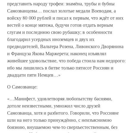
представить народу трофеи: знамёна, трубы и бубны
Самозванцевы… послал золотые медали Воеводам, а
войску 80 000 рублей и писал к первым, что ждёт от них
вестей о конце мятежа, будучи готов отдать верным
слугам и последнюю свою рубашку; в особенности
благодарил усердных иноземцев и двух их
предводителей, Вальтера Розена, Ливонского Дворянина
и Француза Якова Маржерета; наконец изъявлял
живейшее удовольствие, что победа стоила нам недорого:
ибо мы лишились в битве только пятисот Россиян и
двадцати пяти Немцев…»
О Самозванце:
«…Манифест, удовлетворяя любопытству баснями,
дотоле неизвестными, умножил число друзей
Самозванца, хотя и разбитого. Говорили, что Россияне
шли на него только принуждённо, с неизъяснимою
боязнию, внушаемою чем-то сверхъестественным, без