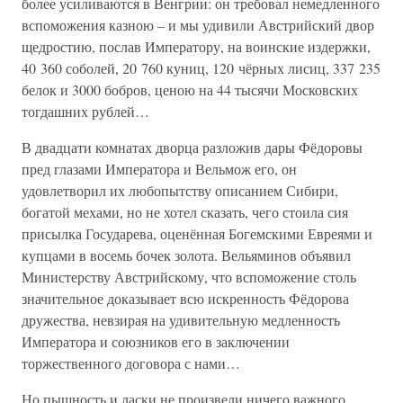
более усиливаются в Венгрии: он требовал немедленного
вспоможения казною – и мы удивили Австрийский двор
щедростию, послав Императору, на воинские издержки,
40 360 соболей, 20 760 куниц, 120 чёрных лисиц, 337 235
белок и 3000 бобров, ценою на 44 тысячи Московских
тогдашних рублей…
В двадцати комнатах дворца разложив дары Фёдоровы
пред глазами Императора и Вельмож его, он
удовлетворил их любопытству описанием Сибири,
богатой мехами, но не хотел сказать, чего стоила сия
присылка Государева, оценённая Богемскими Евреями и
купцами в восемь бочек золота. Вельяминов объявил
Министерству Австрийскому, что вспоможение столь
значительное доказывает всю искренность Фёдорова
дружества, невзирая на удивительную медленность
Императора и союзников его в заключении
торжественного договора с нами…
Но пышность и ласки не произвели ничего важного.