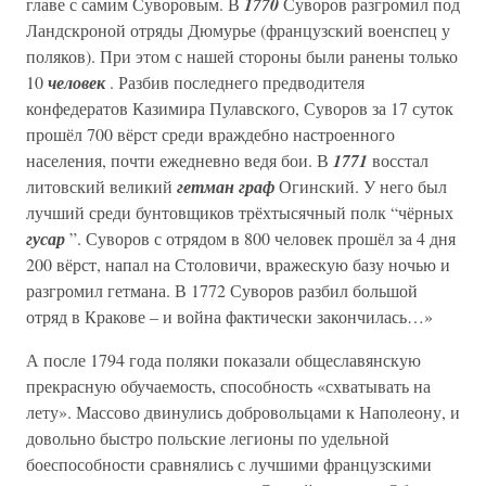
главе с самим Суворовым. В
1770
Суворов разгромил под
Ландскроной отряды Дюмурье (французский военспец у
поляков). При этом с нашей стороны были ранены только
10
человек
. Разбив последнего предводителя
конфедератов Казимира Пулавского, Суворов за 17 суток
прошёл 700 вёрст среди враждебно настроенного
населения, почти ежедневно ведя бои. В
1771
восстал
литовский великий
гетман граф
Огинский. У него был
лучший среди бунтовщиков трёхтысячный полк “чёрных
гусар
”. Суворов с отрядом в 800 человек прошёл за 4 дня
200 вёрст, напал на Столовичи, вражескую базу ночью и
разгромил гетмана. В 1772 Суворов разбил большой
отряд в Кракове – и война фактически закончилась…»
А после 1794 года поляки показали общеславянскую
прекрасную обучаемость, способность «схватывать на
лету». Массово двинулись добровольцами к Наполеону, и
довольно быстро польские легионы по удельной
боеспособности сравнялись с лучшими французскими