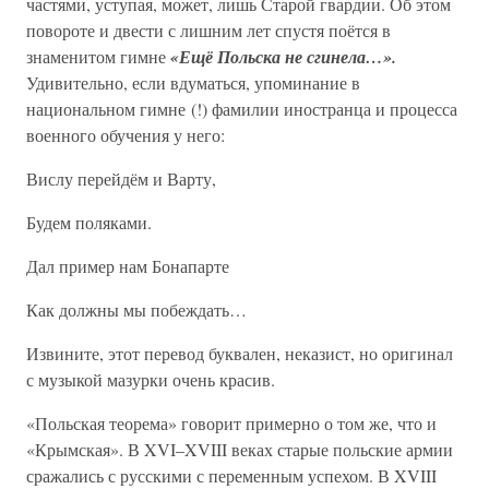
частями, уступая, может, лишь Старой гвардии. Об этом
повороте и двести с лишним лет спустя поётся в
знаменитом гимне
«Ещё Польска не сгинела…».
Удивительно, если вдуматься, упоминание в
национальном гимне (!) фамилии иностранца и процесса
военного обучения у него:
Вислу перейдём и Варту,
Будем поляками.
Дал пример нам Бонапарте
Как должны мы побеждать…
Извините, этот перевод буквален, неказист, но оригинал
с музыкой мазурки очень красив.
«Польская теорема» говорит примерно о том же, что и
«Крымская». В XVI–XVIII веках старые польские армии
сражались с русскими с переменным успехом. В XVIII