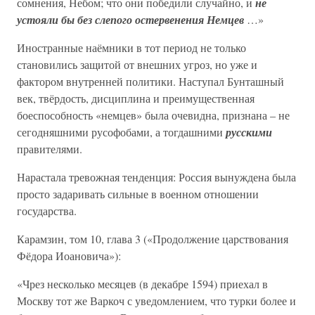
сомнения, Небом; что они победили случайно, и
не
устояли бы без слепого остервенения Немцев
…»
Иностранные наёмники в тот период не только
становились защитой от внешних угроз, но уже и
фактором внутренней политики. Наступал Бунташный
век, твёрдость, дисциплина и преимущественная
боеспособность «немцев» была очевидна, признана – не
сегодняшними русофобами, а тогдашними
русскими
правителями.
Нарастала тревожная тенденция: Россия вынуждена была
просто задаривать сильные в военном отношении
государства.
Карамзин, том 10, глава 3 («Продолжение царствования
Фёдора Иоановича»):
«Чрез несколько месяцев (в декабре 1594) приехал в
Москву тот же Варкоч с уведомлением, что турки более и