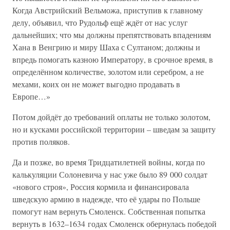
Когда Австрийский Вельможа, приступив к главному
делу, объявил, что Рудольф ещё ждёт от нас услуг
дальнейших; что мы должны препятствовать впадениям
Хана в Венгрию и миру Шаха с Султаном; должны и
впредь помогать казною Императору, в срочное время, в
определённом количестве, золотом или серебром, а не
мехами, коих он не может выгодно продавать в
Европе…»
Потом дойдёт до требований оплаты не только золотом,
но и кусками российской территории – шведам за защиту
против поляков.
Да и позже, во время Тридцатилетней войны, когда по
калькуляции Солоневича у нас уже было 89 000 солдат
«нового строя», Россия кормила и финансировала
шведскую армию в надежде, что её удары по Польше
помогут нам вернуть Смоленск. Собственная попытка
вернуть в 1632–1634 годах Смоленск обернулась победой