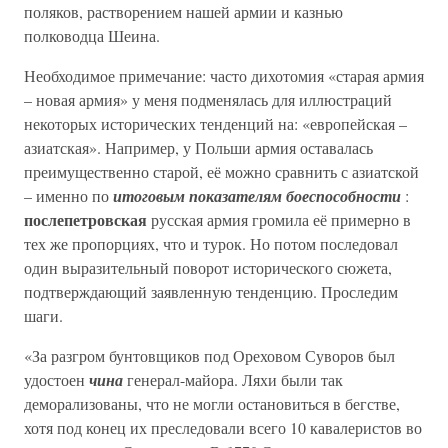
поляков, растворением нашей армии и казнью
полководца Шеина.
Необходимое примечание: часто дихотомия «старая армия
– новая армия» у меня подменялась для иллюстраций
некоторых исторических тенденций на: «европейская –
азиатская». Например, у Польши армия оставалась
преимущественно старой, её можно сравнить с азиатской
– именно по
итоговым показателям боеспособности
:
послепетровская
русская армия громила её примерно в
тех же пропорциях, что и турок. Но потом последовал
один выразительный поворот исторического сюжета,
подтверждающий заявленную тенденцию. Проследим
шаги.
«За разгром бунтовщиков под Ореховом Суворов был
удостоен
чина
генерал-майора. Ляхи были так
деморализованы, что не могли остановиться в бегстве,
хотя под конец их преследовали всего 10 кавалеристов во