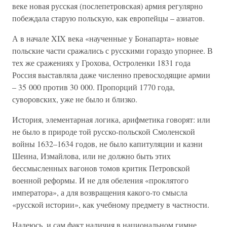
веке новая русская (послепетровская) армия регулярно
побеждала старую польскую, как европейцы – азиатов.
А в начале XIX века «наученные у Бонапарта» новые
польские части сражались с русскими гораздо упорнее. В
тех же сражениях у Грохова, Остроленки 1831 года
Россия выставляла даже численно превосходящие армии
– 35 000 против 30 000. Пропорций 1770 года,
суворовских, уже не было и близко.
История, элементарная логика, арифметика говорят: или
не было в природе той русско-польской Смоленской
войны 1632–1634 годов, не было капитуляции и казни
Шеина, Измайлова, или не должно быть этих
бессмысленных вагонов томов критик Петровской
военной реформы. И не для обеления «проклятого
императора», а для возвращения какого-то смысла
«русской истории», как учебному предмету в частности.
Надеюсь, и сам факт наличия в национальном гимне