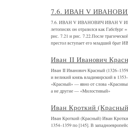
7.6. ИВАН V ИВАНОВ
7.6. ИВАН V ИВАНОВИЧ ИВАН V ИВА
летописях он отразился как Габсбург
рис. 7.21 и рис. 7.22.После трагич
престол вступает его младший бра
Иван II Иванович Крас
Иван II Иванович Красный (1326–1359)
и великий князь владимирский в 1353–
«Красный» — явно от слова «Красивы
а не другие — «Милостивый»
Иван Кроткий (Красный
Иван Кроткий (Красный) Иван Кроткий
1354–1359 по [145]. В западноевропей