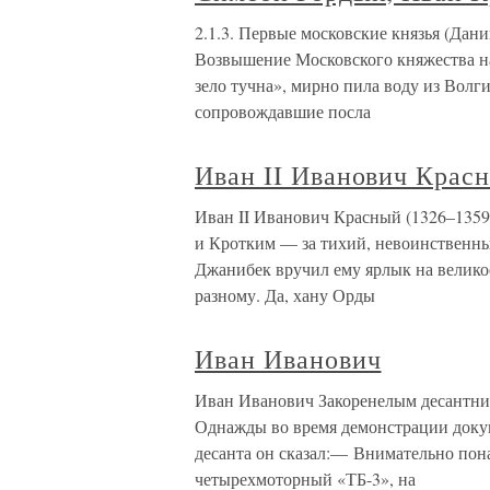
2.1.3. Первые московские князья (Да
Возвышение Московского княжества на
зело тучна», мирно пила воду из Волги
сопровождавшие посла
Иван II Иванович Крас
Иван II Иванович Красный (1326–1359)
и Кротким — за тихий, невоинственны
Джанибек вручил ему ярлык на велико
разному. Да, хану Орды
Иван Иванович
Иван Иванович Закоренелым десантник
Однажды во время демонстрации доку
десанта он сказал:— Внимательно по
четырехмоторный «ТБ-3», на