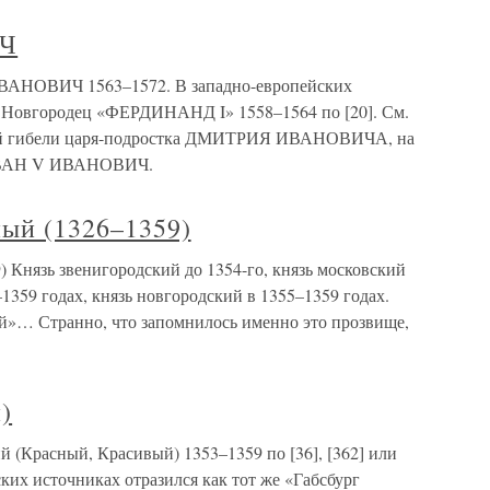
ИЧ
НОВИЧ 1563–1572. В западно-европейских
 = Новгородец «ФЕРДИНАНД I» 1558–1564 по [20]. См.
еской гибели царя-подростка ДМИТРИЯ ИВАНОВИЧА, на
т ИВАН V ИВАНОВИЧ.
ный (1326–1359)
 Князь звенигородский до 1354-го, князь московский
1359 годах, князь новгородский в 1355–1359 годах.
й»… Странно, что запомнилось именно это прозвище,
)
 (Красный, Красивый) 1353–1359 по [36], [362] или
ских источниках отразился как тот же «Габсбург