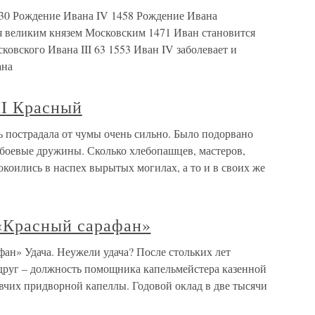
30 Рождение Ивана IV 1458 Рождение Ивана
я великим князем Московским 1471 Иван становится
ковского Ивана III 63 1553 Иван IV заболевает и
ана
II Красный
ь пострадала от чумы очень сильно. Было подорвано
и боевые дружины. Сколько хлебопашцев, мастеров,
окоились в наспех вырытых могилах, а то и в своих же
«Красный сарафан»
ан» Удача. Неужели удача? После стольких лет
друг – должность помощника капельмейстера казенной
вчих придворной капеллы. Годовой оклад в две тысячи