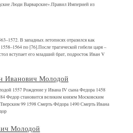
одские Люди Варварские».Правил Империей из
3–1572. В западных летописях отразился как
1558–1564 по [76].После трагической гибели царя –
стол вступает его младший брат, подросток Иван V
н Иванович Молодой
одой 1557 Рождение у Ивана IV сына Федора 1458
1584 Федор становится великим князем Московским
 Тверским 99 1598 Смерть Фёдора 1490 Смерть Ивана
дор
вич Молодой