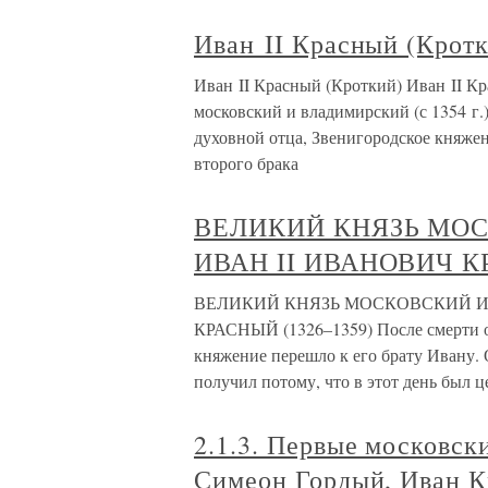
Иван II Красный (Крот
Иван II Красный (Кроткий) Иван II К
московский и владимирский (с 1354 г.)
духовной отца, Звенигородское княжен
второго брака
ВЕЛИКИЙ КНЯЗЬ МО
ИВАН II ИВАНОВИЧ КР
ВЕЛИКИЙ КНЯЗЬ МОСКОВСКИЙ И
КРАСНЫЙ (1326–1359) После смерти от
княжение перешло к его брату Ивану. 
получил потому, что в этот день был 
2.1.3. Первые московск
Симеон Гордый, Иван К