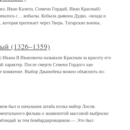
ниил, Иван Калита, Симеон Гордый, Иван Красный)
чалось с… кобылы. Кобыла дьякона Дудко, «млада и
, которая протекает через Тверь. Татарские воины,
ный (1326–1359)
 Ивана II Ивановича называли Красным за красоту его
й характер. После смерти Семена Гордого хан
е княжение. Выбор Джанибека можно объяснить по-
ом был и начальник штаба полка майор Лисов.
ментального фильма о знаменитой массовой выброске
наблюдай за тем бомбардировщиком.— Это был