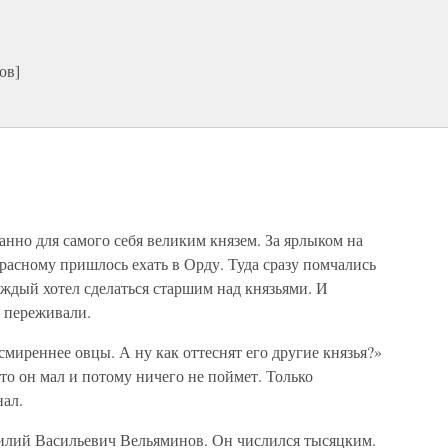
ов]
анно для самого себя великим князем. За ярлыком на
асному пришлось ехать в Орду. Туда сразу помчались
аждый хотел сделаться старшим над князьями. И
, переживали.
смиреннее овцы. А ну как оттеснят его другие князья?»
о он мал и потому ничего не поймет. Только
ал.
силий Васильевич Вельяминов. Он числился тысяцким.