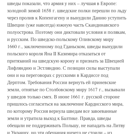
шведы показали, что армия у них – лучшая в Европе:
холодной зимой 1658 г. шведские полки перешли по льду
через пролив к Копенгагену и вынудили Данию уступить
Швеции (уже навсегда) южную часть Скандинавского
полуострова. Поэтому они диктовали условия и полякам,
и русским. По шведско-польскому Оливскому миру
1660 г., заключенному под Гданьском, шведы вынудили
польского короля Яна II Казимира отказаться от
притязаний на шведскую корону и признать за Швецией
Лифляндию и Эстляндию. С позиции силы выступали
они и на переговорах с русскими в Кардиссе под
Дерптом. Требования России вернуть ей приневские
земли, отнятые по Столбовскому миру 1617 г., вызывали
у шведов только смех. В июне 1661 г. русской стороне
пришлось согласиться на заключение Кардисского мира,
по которому Россия вернула шведам все завоеванные
земли и утратила выход к Балтике. Правда, шведы
обещали не поддерживать Польшу, не нападать на Литву
и Украину, но эти обещания ничего не стоили – из