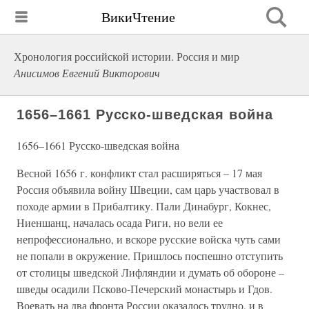
ВикиЧтение
Хронология российской истории. Россия и мир
Анисимов Евгений Викторович
1656–1661 Русско-шведская война
1656–1661 Русско-шведская война
Весной 1656 г. конфликт стал расширяться – 17 мая
Россия объявила войну Швеции, сам царь участвовал в
походе армии в Прибалтику. Пали Динабург, Кокнес,
Ниеншанц, началась осада Риги, но вели ее
непрофессионально, и вскоре русские войска чуть сами
не попали в окружение. Пришлось поспешно отступить
от столицы шведской Лифляндии и думать об обороне –
шведы осадили Псково-Печерский монастырь и Гдов.
Воевать на два фронта России оказалось трудно, и в