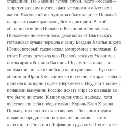
старшиной. По Украине гуляли слухи, будто «москали»
запретят казакам носить красные сапоги и обуют их в
лапти. Выговский выступил за объединение с Польшей
на правах самоуправляющейся территории. В этой
обстановке война Польши и России возобновилась.
Положение не изменилось, даже когда от Выговского
гетманская булава перешла к сыну Богдана Хмельницкого
Юрию, который также искал компромисс с поляками. В
итоге Россия потеряла всю Правобережную Украину, а
потом армия боярина Василия Шереметева попала в
окружение польских войск и капитулировала. Русские
обвинили Юрия Хмельницкого в измене, которая якобы и
привела к позорной сдаче Шереметева. Неудачи в войне с
поляками вынудили Россию искать мира со шведами во
что бы то ни стало. К миру склонялись и шведы, хотя
чувствовали себя победителями. Король Карл X занял
Польшу, изгнал польского короля, с большим трудом
подавил народное сопротивление поляков, а затем
оттеснил от Риги и из Лифляндии русских. Почти тотчас