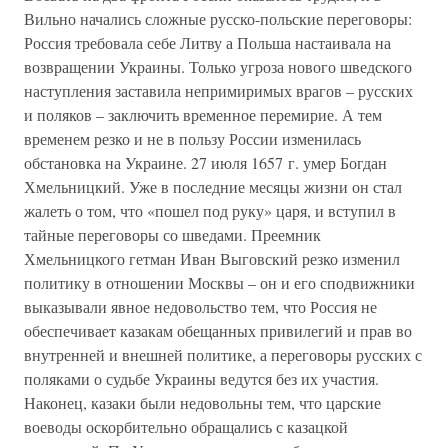
Вильно начались сложные русско-польские переговоры:
Россия требовала себе Литву а Польша настаивала на
возвращении Украины. Только угроза нового шведского
наступления заставила непримиримых врагов – русских
и поляков – заключить временное перемирие. А тем
временем резко и не в пользу России изменилась
обстановка на Украине. 27 июля 1657 г. умер Богдан
Хмельницкий. Уже в последние месяцы жизни он стал
жалеть о том, что «пошел под руку» царя, и вступил в
тайные переговоры со шведами. Преемник
Хмельницкого гетман Иван Выговский резко изменил
политику в отношении Москвы – он и его сподвижники
выказывали явное недовольство тем, что Россия не
обеспечивает казакам обещанных привилегий и прав во
внутренней и внешней политике, а переговоры русских с
поляками о судьбе Украины ведутся без их участия.
Наконец, казаки были недовольны тем, что царские
воеводы оскорбительно обращались с казацкой