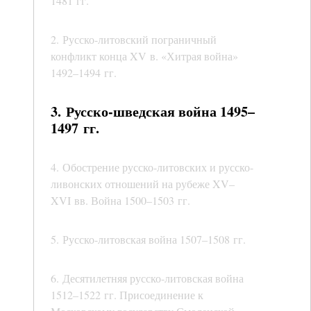
1481 гг.
2. Русско-литовский пограничный
конфликт конца XV в. «Хитрая война»
1492–1494 гг.
3. Русско-шведская война 1495–
1497 гг.
4. Обострение русско-литовских и русско-
ливонских отношений на рубеже XV–
XVI вв. Война 1500–1503 гг.
5. Русско-литовская война 1507–1508 гг.
6. Десятилетняя русско-литовская война
1512–1522 гг. Присоединение к