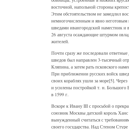
восточной, напольной стороны крепос
Этим обстоятельством не замедлил во
немногочисленным и явно неготовым к 
шведами ивангородский наместник и во
26 августа осаждающие штурмом овлад
жителей.
Почти сразу же последовали ответные
шведов был направлен 3-тысячный отр
Кляпина, а затем рать псковского нам
При приближении русских войск шведы
своих кораблях ушли за море[5]. Чере
и усилены постройкой т. н. Большого 
в 1599 г.
Вскоре к Ивану III с просьбой о пре
союзник Москвы датский король Ханс 
вынужденный считаться с требованиями
своего государства. Над Стеном Стуре