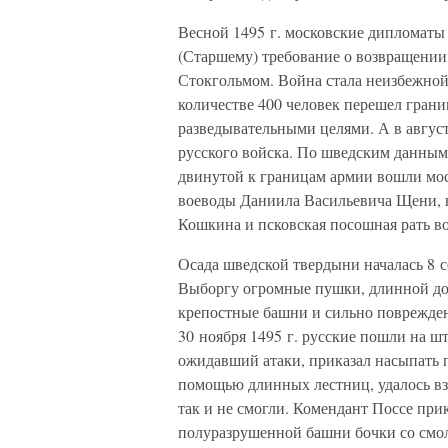
Весной 1495 г. московские дипломат
(Старшему) требование о возвращении
Стокгольмом. Война стала неизбежной 
количестве 400 человек перешел грани
разведывательными целями. А в август
русского войска. По шведским данным,
двинутой к границам армии вошли мо
воеводы Даниила Васильевича Щени, н
Кошкина и псковская посошная рать в
Осада шведской твердыни началась 8 с
Выборгу огромные пушки, длинной до 
крепостные башни и сильно поврежден
30 ноября 1495 г. русские пошли на ш
ожидавший атаки, приказал насыпать 
помощью длинных лестниц, удалось вз
так и не смогли. Комендант Поссе при
полуразрушенной башни бочки со смол