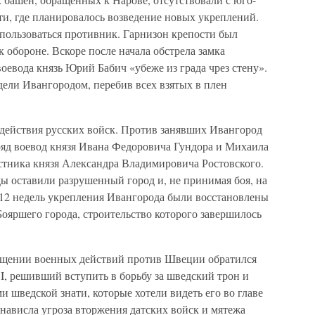
ти, где планировалось возведение новых укреплений.
спользоваться противник. Гарнизон крепости был
обороне. Вскоре после начала обстрела замка
евода князь Юрий Бабич «убеже из града чрез стену».
ели Ивангородом, перебив всех взятых в плен
 действия русских войск. Против занявших Ивангород
яд воевод князя Ивана Федоровича Гундора и Михаила
естника князя Александра Владимировича Ростовского.
 оставили разрушенный город и, не принимая боя, на
з 12 недель укрепления Ивангорода были восстановлены
Бояршего города, строительство которого завершилось
кращении военных действий против Швеции обратился
I, решивший вступить в борьбу за шведский трон и
 шведской знати, которые хотели видеть его во главе
 нависла угроза вторжения датских войск и мятежа