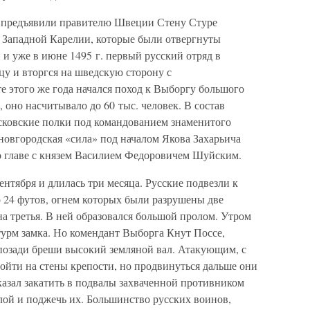
ы предъявили правителю Швеции Стену Стуре
 Западной Карелии, которые были отвергнуты
и уже в июне 1495 г. первый русский отряд в
цу и вторгся на шведскую сторону с
е этого же года начался поход к Выборгу большого
 оно насчитывало до 60 тыс. человек. В состав
сковские полки под командованием знаменитого
овгородская «сила» под началом Якова Захарьича
о главе с князем Василием Федоровичем Шуйским.
ентября и длилась три месяца. Русские подвезли к
24 футов, огнем которых были разрушены две
а третья. В ней образовался большой пролом. Утром
турм замка. Но комендант Выборга Кнут Поссе,
позади бреши высокий земляной вал. Атакующим, с
ойти на стены крепости, но продвинуться дальше они
казал закатить в подвалы захваченной противником
ой и поджечь их. Большинство русских воинов,