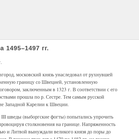
 1495–1497 гг.
.
вгород, московский князь унаследовал от рухнувшей
яженную границу со Швецией, установленную
говором, заключенным в 1323 г. В соответствии с его
рствами прошла по р. Сестре. Тем самым русской
ие Западной Карелии к Швеции.
 III шведы (выборгские фогты) попытались упрочить
 провоцируя столкновения на границе. Напряженность
ью и Литвой вынуждали великого князя до поры до
я. В течение трех лет с 1479 по 1482 гг. на русско-