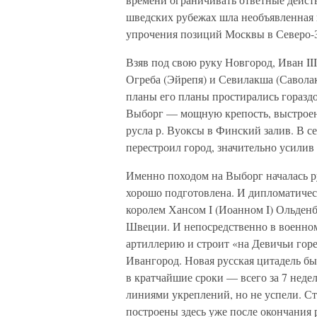
шведских рубежах шла необъявленная
упрочения позиций Москвы в Северо-З
Взяв под свою руку Новгород, Иван II
Огреба (Эйрепя) и Севилакша (Саволак
планы его планы простирались гораздо
Выборг — мощную крепость, выстроенн
русла р. Вуоксы в Финский залив. В 
перестроил город, значительно усилив
Именно походом на Выборг началась р
хорошо подготовлена. И дипломатическ
королем Хансом I (Иоанном I) Ольден
Швеции. И непосредственно в военно
артиллерию и строит «на Девичьи гор
Ивангород. Новая русская цитадель бы
в кратчайшие сроки — всего за 7 неде
линиями укреплений, но не успели. С
построены здесь уже после окончания 