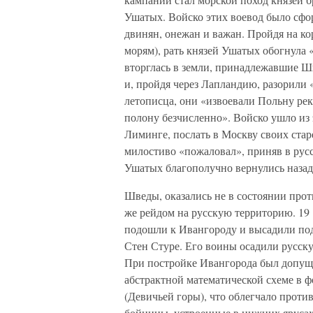
Ушатых. Войско этих воевод было сф
двинян, онежан и важан. Пройдя на ко
морям), рать князей Ушатых обогнула
вторглась в земли, принадлежавшие Ш
и, пройдя через Лапландию, разорил
летописца, они «извоевали Польну рек
полону безчисленно». Войско ушло из
Лиминге, послать в Москву своих стар
милостиво «пожаловал», приняв в русс
Ушатых благополучно вернулись назад
Шведы, оказались не в состоянии прот
же рейдом на русскую территорию. 19 
подошли к Ивангороду и высадили под
Стен Стуре. Его воины осадили русску
При постройке Ивангорода был допуще
абстрактной математической схеме в 
(Девичьей горы), что облегчало прот
бойницы, устроенные в нижних ярусах