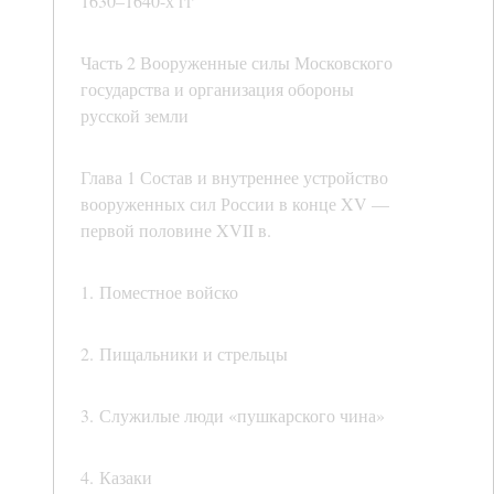
1630–1640-х гг
Часть 2 Вооруженные силы Московского
государства и организация обороны
русской земли
Глава 1 Состав и внутреннее устройство
вооруженных сил России в конце XV —
первой половине XVII в.
1. Поместное войско
2. Пищальники и стрельцы
3. Служилые люди «пушкарского чина»
4. Казаки