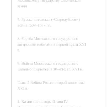
Московскому государству Смоленской
земли
7. Русско-литовская («Стародубская»)
война 1534–1537 гг.
8. Борьба Московского государства с
татарскими набегами в первой трети XVI
в.
9. Войны Московского государства с
Казанью и Крымом в 30–40-х гг. XVI в.
Глава 2 Войны России второй половины
XVI в.
1. Казанские походы Ивана IV.