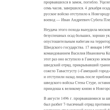
прорвавшихся в замок, погибло. Уце
семь часов, завершился. 4 декабря оса
русское войско отступило к Новгород
воевод — Иван Андреевич Субота Пле
Неудача этого похода вынудила москов
безуспешных осад больших, хорошо ук
опустошительным набегам на территор
Шведского государства. 17 января 149
командованием Василия Ивановича Ко
этот раз оно вступило в Гамскую зе
шведский отряд, прикрывавший границ
сожгло Тавастгусту («Гамецкий город»
и отступили назад лишь после прибли
шведского войска Стена Стуре, остави
приидоша к великому князю в Новгород
В августе 1496 г. прорвавшимися за ш
был разбит 7-тысячный отряд противн
кампании стал морской поход князей 