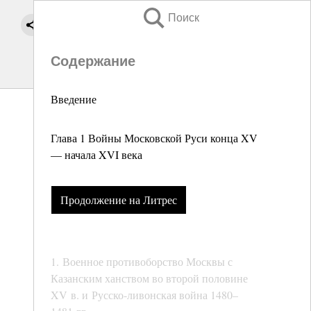
Поиск
Содержание
Введение
Глава 1 Войны Московской Руси конца XV
— начала XVI века
Продолжение на Литрес
1. Военное противоборство Москвы с
Казанским ханством во второй половине
XV в. и Русско-ливонская война 1480–