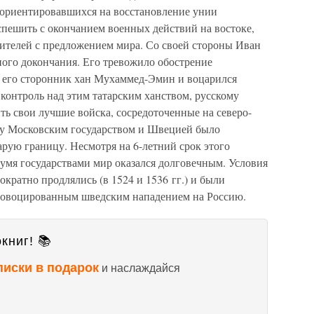
 ориентировавшихся на восстановление унии
пешить с окончанием военных действий на востоке,
вителей с предложением мира. Со своей стороны Иван
ного докончания. Его тревожило обострение
ут его сторонник хан Мухаммед-Эмин и воцарился
контроль над этим татарским ханством, русскому
ть свои лучшие войска, сосредоточенные на северо-
жду Московским государством и Швецией было
рую границу. Несмотря на 6-летний срок этого
умя государствами мир оказался долговечным. Условия
кратно продлялись (в 1524 и 1536 гг.) и были
провоцированным шведским нападением на Россию.
книг! 📚
писки в подарок
и наслаждайся