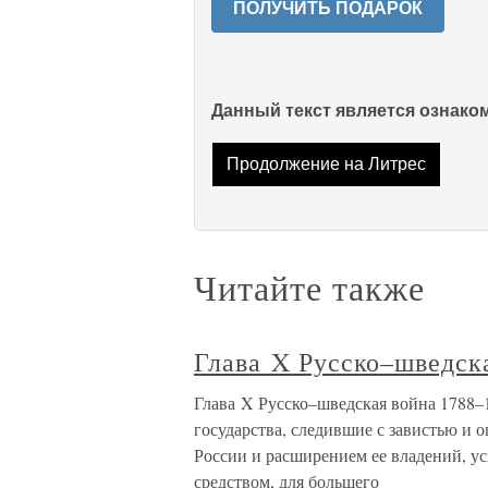
ПОЛУЧИТЬ ПОДАРОК
Данный текст является ознак
Продолжение на Литрес
Читайте также
Глава X Русско–шведска
Глава X Русско–шведская война 1788–
государства, следившие с завистью и
России и расширением ее владений, ус
средством, для большего