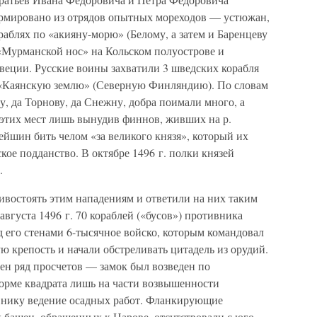
ормировано из отрядов опытных мореходов — устюжан,
раблях по «акияну-морю» (Белому, а затем и Баренцеву
 «Мурманской нос» на Кольском полуострове и
веции. Русские воины захватили 3 шведских корабля
и «Каянскую землю» (Северную Финляндию). По словам
у, да Торнову, да Снежну, добра поимали много, а
 этих мест лишь вынудив финнов, живших на р.
ейшин бить челом «за великого князя», который их
кое подданство. В октябре 1496 г. полки князей
.
ивостоять этим нападениям и ответили на них таким
августа 1496 г. 70 кораблей («бусов») противника
 его стенами 6-тысячное войско, которым командовал
ю крепость и начали обстреливать цитадель из орудий.
н ряд просчетов — замок был возведен по
форме квадрата лишь на части возвышенности
ивнику ведение осадных работ. Фланкирующие
 башен, обращенных к Нарове, отсутствовали с юго-