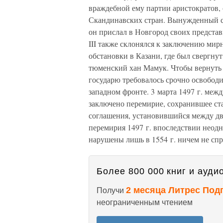
враждебной ему партии аристократов,
Скандинавских стран. Вынужденный с
он прислал в Новгород своих предста
III также склонялся к заключению мир
обстановки в Казани, где был свергн
тюменский хан Мамук. Чтобы вернуть 
государю требовалось срочно освободи
западном фронте. 3 марта 1497 г. ме
заключено перемирие, сохранившее ста
соглашения, установившийся между дв
перемирия 1497 г. впоследствии неодно
нарушены лишь в 1554 г. ничем не с
Более 800 000 книг и аудио
2 месяца Литрес Под
Получи
неограниченным чтением