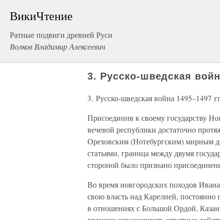
ВикиЧтение
Ратные подвиги древней Руси
Волков Владимир Алексеевич
3. Русско-шведская война
3. Русско-шведская война 1495–1497 гг
Присоединив к своему государству Но
вечевой республики достаточно прот
Ореховским (Нотебургским) мирным до
статьями, граница между двумя госуда
стороной было признано присоединен
Во время новгородских походов Ивана
свою власть над Карелией, постоянно
в отношениях с Большой Ордой, Казан
времени ограничивать ответные действи