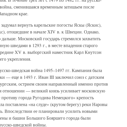
 война, сменившаяся временным затишьем после
ападном крае.
I задумал вернуть карельские погосты Яскы (Яскис),
с), отошедшие в начале XIV в. к Швеции. Однако,
 дальше. Московский государь стремился захватить
ую шведами в 1293 г., в месте впадения старого
середине XV в. выборгский наместник Карл Кнутсон
 его укрепления.
усско-шведская война 1495–1497 гг. Кампания была
и — еще в 1493 г. Иван III заключил союз с датским
бургским, острием своим направленный именно против
м отношении — великий князь усиливает московскую
е противу города Ругодива Немецкого» крепость
ла поставлена «на слуде» (крутом берегу) реки Наровы
ль. Впоследствии ее планировали усилить новыми
тены и башни Большого Бояршего города были
русско-шведской войны.