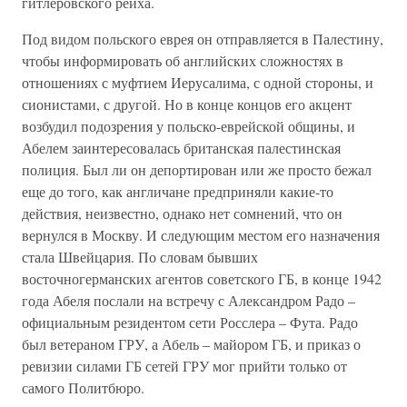
гитлеровского рейха.
Под видом польского еврея он отправляется в Палестину,
чтобы информировать об английских сложностях в
отношениях с муфтием Иерусалима, с одной стороны, и
сионистами, с другой. Но в конце концов его акцент
возбудил подозрения у польско-еврейской общины, и
Абелем заинтересовалась британская палестинская
полиция. Был ли он депортирован или же просто бежал
еще до того, как англичане предприняли какие-то
действия, неизвестно, однако нет сомнений, что он
вернулся в Москву. И следующим местом его назначения
стала Швейцария. По словам бывших
восточногерманских агентов советского ГБ, в конце 1942
года Абеля послали на встречу с Александром Радо –
официальным резидентом сети Росслера – Фута. Радо
был ветераном ГРУ, а Абель – майором ГБ, и приказ о
ревизии силами ГБ сетей ГРУ мог прийти только от
самого Политбюро.