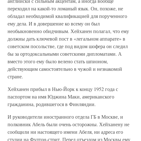
английски с сильным акцентам, а иногда вообще
переходил на какой-то ломаный язык. Он, похоже, не
обладал необходимой квалификацией для порученного
ему дела. И в довершение ко всему он был
необыкновенно обидчивым. Хейханен полагал, что ему
должны дать ключевой пост в «легальном аппарате» в
советском посольстве, где под видом шофера он следил
бы за ортодоксальными советскими дипломатами. А
вместо этого ему было велено стать шпионом,
действующим самостоятельно в чужой и незнакомой
стране.
Хейханен прибыл в Нью-Йорк к концу 1952 года с
паспортом на имя Юджина Маки, американского
гражданина, родившегося в Финляндии.
И руководители иностранного отдела ГБ в Москве, и
полковник Абель были очень осторожны. Хейханену не
сообщили ни настоящего имени Абеля, ни адреса его
студии на Фултон-стрит. Перед отъездом из Москвы ему