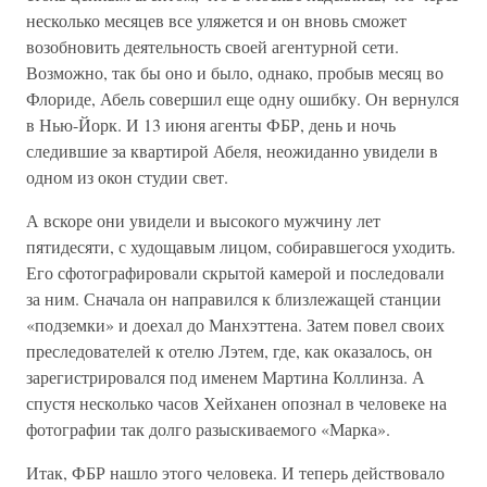
несколько месяцев все уляжется и он вновь сможет
возобновить деятельность своей агентурной сети.
Возможно, так бы оно и было, однако, пробыв месяц во
Флориде, Абель совершил еще одну ошибку. Он вернулся
в Нью-Йорк. И 13 июня агенты ФБР, день и ночь
следившие за квартирой Абеля, неожиданно увидели в
одном из окон студии свет.
А вскоре они увидели и высокого мужчину лет
пятидесяти, с худощавым лицом, собиравшегося уходить.
Его сфотографировали скрытой камерой и последовали
за ним. Сначала он направился к близлежащей станции
«подземки» и доехал до Манхэттена. Затем повел своих
преследователей к отелю Лэтем, где, как оказалось, он
зарегистрировался под именем Мартина Коллинза. А
спустя несколько часов Хейханен опознал в человеке на
фотографии так долго разыскиваемого «Марка».
Итак, ФБР нашло этого человека. И теперь действовало