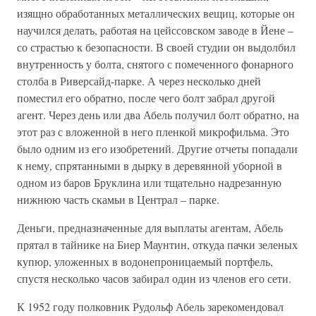
изящно обработанных металлических вещиц, которые он
научился делать, работая на цейссовском заводе в Йене –
со страстью к безопасности. В своей студии он выдолбил
внутренность у болта, снятого с помеченного фонарного
столба в Риверсайд-парке. А через несколько дней
поместил его обратно, после чего болт забрал другой
агент. Через день или два Абель получил болт обратно, на
этот раз с вложенной в него пленкой микрофильма. Это
было одним из его изобретений. Другие отчеты попадали
к нему, спрятанными в дырку в деревянной уборной в
одном из баров Бруклина или тщательно надрезанную
нижнюю часть скамьи в Централ – парке.
Деньги, предназначенные для выплаты агентам, Абель
прятал в тайнике на Биер Маунтин, откуда пачки зеленых
купюр, уложенных в водонепроницаемый портфель,
спустя несколько часов забирал один из членов его сети.
К 1952 году полковник Рудольф Абель зарекомендовал