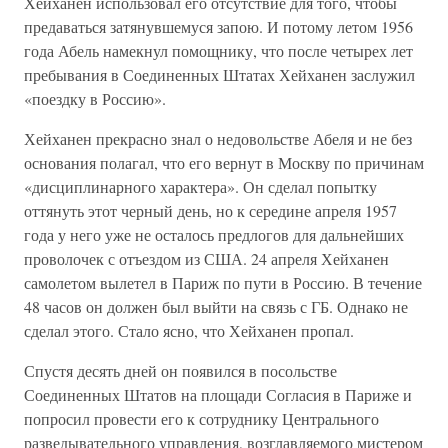
Хейханен использовал его отсутствие для того, чтобы
предаваться затянувшемуся запою. И потому летом 1956
года Абель намекнул помощнику, что после четырех лет
пребывания в Соединенных Штатах Хейханен заслужил
«поездку в Россию».
Хейханен прекрасно знал о недовольстве Абеля и не без
основания полагал, что его вернут в Москву по причинам
«дисциплинарного характера». Он сделал попытку
оттянуть этот черный день, но к середине апреля 1957
года у него уже не осталось предлогов для дальнейших
проволочек с отъездом из США. 24 апреля Хейханен
самолетом вылетел в Париж по пути в Россию. В течение
48 часов он должен был выйти на связь с ГБ. Однако не
сделал этого. Стало ясно, что Хейханен пропал.
Спустя десять дней он появился в посольстве
Соединенных Штатов на площади Согласия в Париже и
попросил провести его к сотруднику Центрального
разведывательного управления, возглавляемого мистером