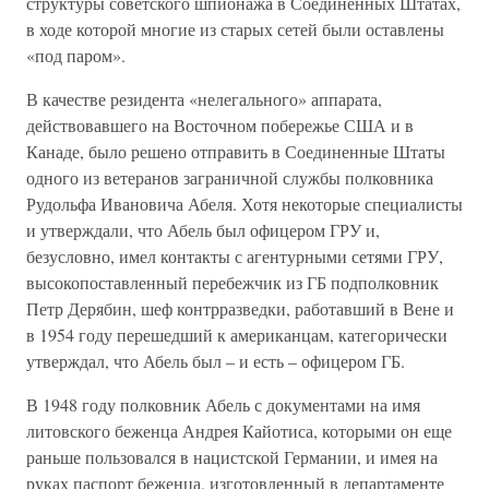
структуры советского шпионажа в Соединенных Штатах,
в ходе которой многие из старых сетей были оставлены
«под паром».
В качестве резидента «нелегального» аппарата,
действовавшего на Восточном побережье США и в
Канаде, было решено отправить в Соединенные Штаты
одного из ветеранов заграничной службы полковника
Рудольфа Ивановича Абеля. Хотя некоторые специалисты
и утверждали, что Абель был офицером ГРУ и,
безусловно, имел контакты с агентурными сетями ГРУ,
высокопоставленный перебежчик из ГБ подполковник
Петр Дерябин, шеф контрразведки, работавший в Вене и
в 1954 году перешедший к американцам, категорически
утверждал, что Абель был – и есть – офицером ГБ.
В 1948 году полковник Абель с документами на имя
литовского беженца Андрея Кайотиса, которыми он еще
раньше пользовался в нацистской Германии, и имея на
руках паспорт беженца, изготовленный в департаменте