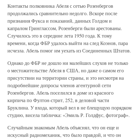
Контакты полковника Абеля с сетью Розенбергов
продолжались сравнительно недолго. Вскоре после
признания Фукса и показаний, данных Голдом и
капралом Гринглассом, Розенберги были арестованы.
Случилось это в середине лета 1950 года. К тому
времени, когда ФБР удалось выйти на след Коэнов, пара
исчезла. Абель помог им уехать из Соединенных Штатов.
Однако до ФБР не дошло ни малейших слухов не только
о местожительстве Абеля в США, но даже о самом его
присутствии на территории страны, и это несмотря на
подробнейшие допросы членов агентурной сети
Розенбергов. Абель поселился в доме из красного
кирпича по Фултон-стрит, 252, в деловой части
Бруклина. У входа, который вел в не блещущую порядком
студию, висела табличка: «Эмиль Р. Голдфус, фотограф».
Случайным знакомым Абель объяснял, что он еще и
искусный радиомеханик, что было правдой, и что он