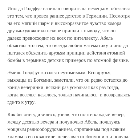
Иногда Голдфус начинал говорить на немецком, объясняя
это тем, что провел раннее детство в Германии. Несмотря
на его мягкий шарм и высокоразвитое чувство юмора,
друзья-художники вскоре пришли к выводу, что он
далеко превосходит их всех по интеллекту. Абель
объяснял это тем, что всегда любил математику и иногда
пытался объяснить друзьям принцип действия атомной
бомбы в терминах детских примеров по атомной физике.
Эмиль Голдфус казался неутомимым. Его друзья,
выходцы из Богемии, заметили, что он редко остается до
конца вечеринки, всякий раз ускользая как раз тогда,
когда веселье, казалось, только начиналось, и возвращаясь
где-то к утру.
Как бы они удивились, узнав, что почти каждый вечер,
между десятью вечера и полуночью Абель, пользуясь
мощным радиооборудованием, спрятанным под всяким
хламом в его квартире, передавал информацию и получал