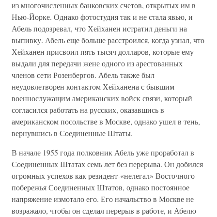
из многочисленных банковских счетов, открытых им в
Нью-Йорке. Однако фотостудия так и не стала явью, и
Абель подозревал, что Хейханен истратил деньги на
выпивку. Абель еще больше расстроился, когда узнал, что
Хейханен присвоил пять тысяч долларов, которые ему
выдали для передачи жене одного из арестованных
членов сети Розенбергов. Абель также был
неудовлетворен контактом Хейханена с бывшим
военнослужащим американских войск связи, который
согласился работать на русских, оказавшись в
американском посольстве в Москве, однако ушел в тень,
вернувшись в Соединенные Штаты.
В начале 1955 года полковник Абель уже проработал в
Соединенных Штатах семь лет без перерыва. Он добился
огромных успехов как резидент-«нелегал» Восточного
побережья Соединенных Штатов, однако постоянное
напряжение измотало его. Его начальство в Москве не
возражало, чтобы он сделал перерыв в работе, и Абелю