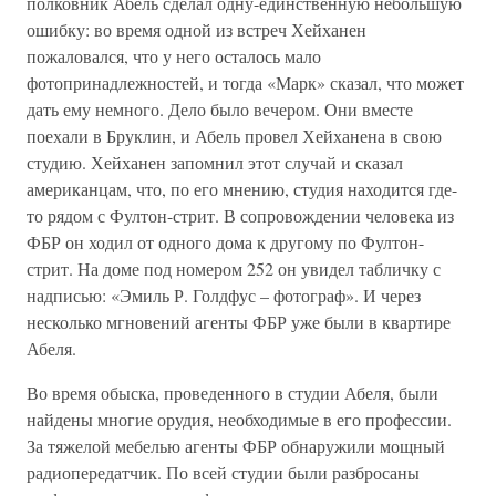
полковник Абель сделал одну-единственную небольшую
ошибку: во время одной из встреч Хейханен
пожаловался, что у него осталось мало
фотопринадлежностей, и тогда «Марк» сказал, что может
дать ему немного. Дело было вечером. Они вместе
поехали в Бруклин, и Абель провел Хейханена в свою
студию. Хейханен запомнил этот случай и сказал
американцам, что, по его мнению, студия находится где-
то рядом с Фултон-стрит. В сопровождении человека из
ФБР он ходил от одного дома к другому по Фултон-
стрит. На доме под номером 252 он увидел табличку с
надписью: «Эмиль Р. Голдфус – фотограф». И через
несколько мгновений агенты ФБР уже были в квартире
Абеля.
Во время обыска, проведенного в студии Абеля, были
найдены многие орудия, необходимые в его профессии.
За тяжелой мебелью агенты ФБР обнаружили мощный
радиопередатчик. По всей студии были разбросаны