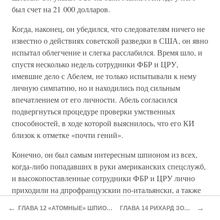
был счет на 21 000 долларов.
Когда, наконец, он убедился, что следователям ничего не
известно о действиях советской разведки в США, он явно
испытал облегчение и слегка расслабился. Время шло, и
спустя несколько недель сотрудники ФБР и ЦРУ,
имевшие дело с Абелем, не только испытывали к нему
личную симпатию, но и находились под сильным
впечатлением от его личности. Абель согласился
подвергнуться процедуре проверки умственных
способностей, в ходе которой выяснилось, что его КИ
близок к отметке «почти гений».
Конечно, он был самым интересным шпионом из всех,
когда-либо попадавших в руки американских спецслужб,
и высокопоставленные сотрудники ФБР и ЦРУ лично
приходили на дпрофранцузскии по-итальянски, а также
проявляет искренний интерес к физике и даже попросил
←
→
ГЛАВА 12 «АТОМНЫЕ» ШПИОНЫ
ГЛАВА 14 РИХАРД ЗОРГЕ
дать ему работы Эйнштейна, которые он и изучал в своей