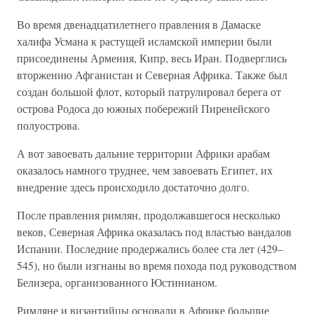
Во время двенадцатилетнего правления в Дамаске
халифа Усмана к растущей исламской империи были
присоединены Армения, Кипр, весь Иран. Подверглись
вторжению Афганистан и Северная Африка. Также был
создан большой флот, который патрулировал берега от
острова Родоса до южных побережий Пиренейского
полуострова.
А вот завоевать дальние территории Африки арабам
оказалось намного труднее, чем завоевать Египет, их
внедрение здесь происходило достаточно долго.
После правления римлян, продолжавшегося несколько
веков, Северная Африка оказалась под властью вандалов
Испании. Последние продержались более ста лет (429–
545), но были изгнаны во время похода под руководством
Белизера, организованного Юстинианом.
Римляне и византийцы основали в Африке большие