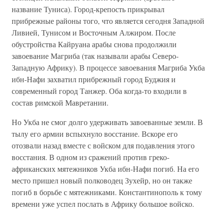
название Туниса). Город-крепость прикрывал
прибрежные районы того, что является сегодня Западной
Ливией, Тунисом и Восточным Алжиром. После
обустройства Кайруана арабы снова продолжили
завоевание Магриба (так называли арабы Северо-
Западную Африку). В процессе завоевания Магриба Укба
ибн-Нафи захватил прибрежный город Буджия и
современный город Танжер. Оба когда-то входили в
состав римской Мавретании.
Но Укба не смог долго удерживать завоеванные земли. В
тылу его армии вспыхнуло восстание. Вскоре его
отозвали назад вместе с войском для подавления этого
восстания. В одном из сражений против греко-
африканских мятежников Укба ибн-Нафи погиб. На его
место пришел новый полководец Зухейр, но он также
погиб в борьбе с мятежниками. Константинополь к тому
времени уже успел послать в Африку большое войско.