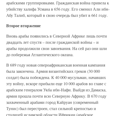
арабскими группировками. Гражданская война привела к
убийству халифа Усмана в 656 году. Его сменил Али ибн-
Абу Талиб, который в свою очередь был убит в 661 году.
Второе вторжение
Вновь арабы появились в Северной Африке лишь почти
двадцать лет спустя – после гражданской войны – и
арабы продолжили свои завоевания. На сей раз они шли
до побережья Атлантического океана.
В 689 году новая североафриканская военная кампания
была закончена. Армия византийских греков (30 000
солдат) была побеждена. К 40 000 мусульман, начавших
эту войну, вскоре прибыли еще 10 000 арабов во главе с
арабским генералом Укба ибн-Нафи. Выйдя из Дамаска,
армия прошла почти всю Северную Африку. В 670 году
захваченный арабами город Кайруан (современный
Тунис) был перестроен, стал сильной крепостью и
столицей исламской области Ифрикии (арабское