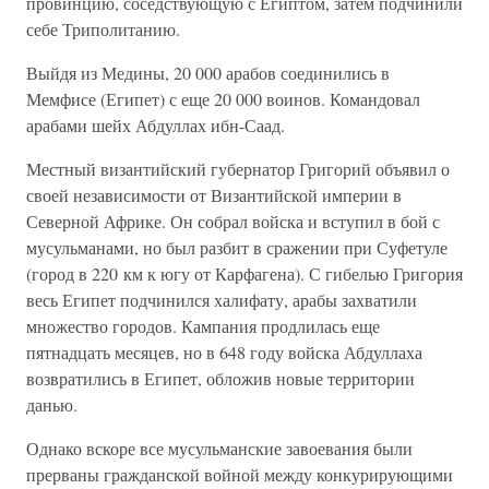
провинцию, соседствующую с Египтом, затем подчинили
себе Триполитанию.
Выйдя из Медины, 20 000 арабов соединились в
Мемфисе (Египет) с еще 20 000 воинов. Командовал
арабами шейх Абдуллах ибн-Саад.
Местный византийский губернатор Григорий объявил о
своей независимости от Византийской империи в
Северной Африке. Он собрал войска и вступил в бой с
мусульманами, но был разбит в сражении при Суфетуле
(город в 220 км к югу от Карфагена). С гибелью Григория
весь Египет подчинился халифату, арабы захватили
множество городов. Кампания продлилась еще
пятнадцать месяцев, но в 648 году войска Абдуллаха
возвратились в Египет, обложив новые территории
данью.
Однако вскоре все мусульманские завоевания были
прерваны гражданской войной между конкурирующими