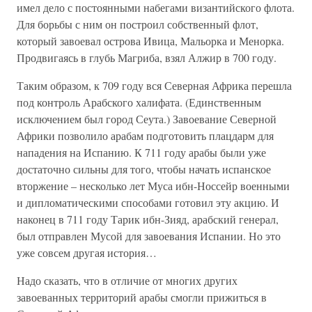
имел дело с постоянными набегами византийского флота.
Для борьбы с ним он построил собственный флот,
который завоевал острова Ивица, Мальорка и Менорка.
Продвигаясь в глубь Магриба, взял Алжир в 700 году.
Таким образом, к 709 году вся Северная Африка перешла
под контроль Арабского халифата. (Единственным
исключением был город Сеута.) Завоевание Северной
Африки позволило арабам подготовить плацдарм для
нападения на Испанию. К 711 году арабы были уже
достаточно сильны для того, чтобы начать испанское
вторжение – несколько лет Муса ибн-Носсейр военными
и дипломатическими способами готовил эту акцию. И
наконец в 711 году Тарик ибн-Зияд, арабский генерал,
был отправлен Мусой для завоевания Испании. Но это
уже совсем другая история…
Надо сказать, что в отличие от многих других
завоеванных территорий арабы смогли прижиться в