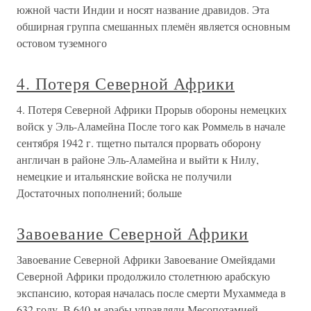
южной части Индии и носят название дравидов. Эта
обширная группа смешанных племён является основным
остовом туземного
4. Потеря Северной Африки
4. Потеря Северной Африки Прорыв обороны немецких
войск у Эль-Аламейна После того как Роммель в начале
сентября 1942 г. тщетно пытался прорвать оборону
англичан в районе Эль-Аламейна и выйти к Нилу,
немецкие и итальянские войска не получили
Достаточных пополнений; больше
Завоевание Северной Африки
Завоевание Северной Африки Завоевание Омейядами
Северной Африки продолжило столетнюю арабскую
экспансию, которая началась после смерти Мухаммеда в
632 году. В 640-м арабы управляли Месопотамией,