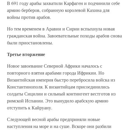
В 691 году арабы захватили Карфаген и подчинили себе
армию берберов, собранную королевой Кахина для
войны против арабов.
Но тем временем в Аравии и Сирии вспыхнула новая
гражданская война. Завоевательные походы арабов снова
были приостановлены.
Третье вторжение
Новое завоевание Северной Африки началось с
повторного взятия арабами города Ифрикии. Но
Византийская империя быстро перебросила войска из
Константинополя. К византийцам присоединились
солдаты Сицилии и сильный контингент вестготов из
римской Испании. Это вынудило арабскую армию
отступить к Кайруану.
Следующей весной арабы предприняли новые
наступления на море и на суше. Вскоре они разбили