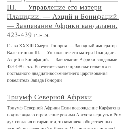
III. — Управление его матери
Плацидии. — Аэций и Бонифаций.
— Завоевание Африки вандалами.
423-439 г.н.э.
Глава XXXIII Смерть Гонория. — Западный император
Валентиниан III. — Управление его матери Плацидии. —
Аэций и Бонифаций. — Завоевание Африки вандалами.
423-439 г.н.э. В течение своего продолжительного и
постыдного двадцативосьмилетнего царствования
повелитель Запада Гонорий
Триумф Северной Африки
Триумф Северной Африки Если возрождение Карфагена
подтверждало стремление режима Августа вернуть в Рим
дух согласия и гармонии, то комплекс общественных
зданий, возведенный в Лептис-Магне тоже на исходе I