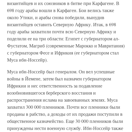
византийцев и их союзников в битве при Карфагене. В
698 году арабы вошли в Карфаген. Бои велись также
около Утики, и арабы снова победили, вынудив
византийцев оставить Северную Африку. Итак, в 698
году арабы захватили почти всю Северную Африку и
поделили ее на три области: Египет с губернатором ал-
Фустатом, Магриб (современные Марокко и Мавритания)
с губернатором Фесе и Ифрикия (ее губернатором стал
Муса ибн-Носсейр).
Муса ибн-Носсейр был генералом. Он вел успешные
войны в Йемене, затем был назначен губернатором
Ифрикии и нес ответственность за подавление
возобновившегося берберского восстания и
распространения ислама на завоеванных землях. Муса
захватил 300 000 пленников. Почти все пленники были
проданы в рабство, а доходы от их продажи поступили в
общественное казначейство. Еще 30 000 пленников были
принуждены нести военную службу. Ибн-Носсейр также