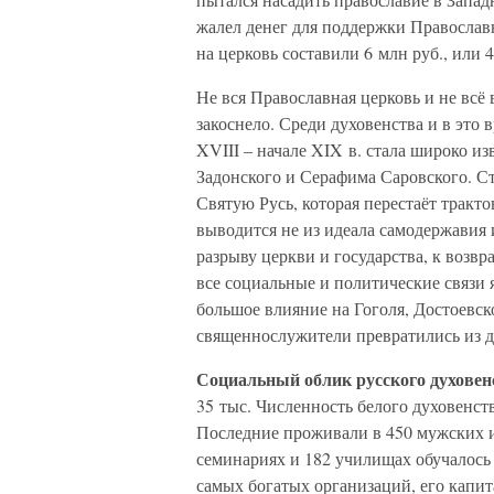
жалел денег для поддержки Православн
на церковь составили 6 млн руб., или 
Не вся Православная церковь и не всё
закоснело. Среди духовенства и в это
XVIII – начале XIX в. стала широко и
Задонского и Серафима Саровского. С
Святую Русь, которая перестаёт тракто
выводится не из идеала самодержавия и
разрыву церкви и государства, к возв
все социальные и политические связи 
большое влияние на Гоголя, Достоевск
священнослужители превратились из д
Социальный облик русского духовен
35 тыс. Численность белого духовенств
Последние проживали в 450 мужских и
семинариях и 182 училищах обучалось
самых богатых организаций, его капита