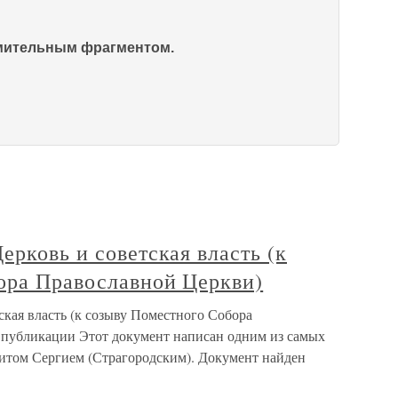
омительным фрагментом.
ерковь и советская власть (к
ора Православной Церкви)
ская власть (к созыву Поместного Собора
 публикации Этот документ написан одним из самых
итом Сергием (Страгородским). Документ найден