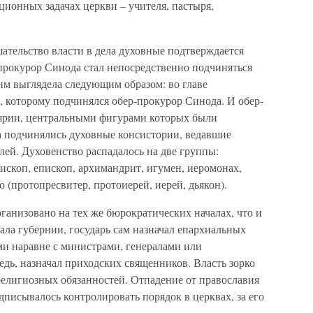
ционных задачах церкви – учителя, пастыря,
ательство власти в дела духовные подтверждается
-прокурор Синода стал непосредственно подчиняться
тим выглядела следующим образом: во главе
, которому подчинялся обер-прокурор Синода. И обер-
лярии, центральными фигурами которых были
а подчинялись духовные консистории, ведавшие
ей. Духовенство распадалось на две группы:
скоп, епископ, архимандрит, игумен, иеромонах,
 (протопресвитер, протоиерей, иерей, дьякон).
анизовано на тех же бюрократических началах, что и
вала губернии, государь сам назначал епархиальных
ми наравне с министрами, генералами или
едь, назначал приходских священников. Власть зорко
елигиозных обязанностей. Отпадение от православия
писывалось контролировать порядок в церквах, за его