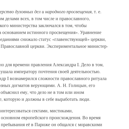
рство духовных дел и народного просвещения
, т. е.
м делами всех, в том числе и православного,
кого министерства заключался в том, чтобы
да основанием истинного просвещения». Уравнение
еданиями снижало статус «главенствующей» церкви,
а Православной церкви. Экспериментальное министер-
но для времени правления Александра I. Дело в том,
нушала императору почтения своей деятельностью.
ндр I вознамерился сложности православного ритуала
зных догматов верующими. А. Н. Голицын, его
объяснил ему, что дело не в том или ином
е, которую и должны в себе выработать люди.
 интересоваться сектами, мистиками,
 основном европейского происхождения. Во время
 пребывания её в Париже он общался с моравскими