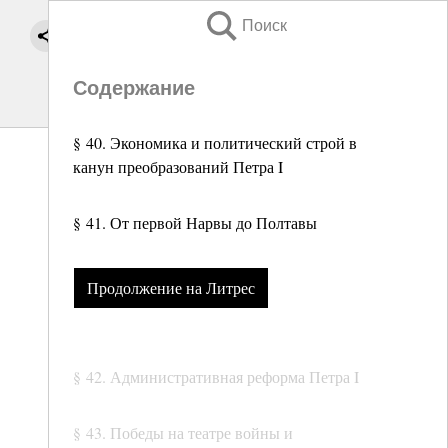
Поиск
Содержание
§ 40. Экономика и политический строй в
канун преобразований Петра I
§ 41. От первой Нарвы до Полтавы
Продолжение на Литрес
§ 42. Административная реформа Петра I
§ 43. Победы на театре войны и