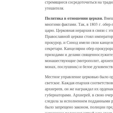
стремящиеся сосредоточиться на тради
утешителя.
Политика в отношении церкви.
Вмеш
многими фактами. Так, в 1803 г. обер
царю. Церковная иерархия в связи с э
Православной церкви стоял император
прокурор, и Синод имели свои канце
секретари. Канцелярии обер-прокурор
приходами и делами священнослужител
монашествующие (митрополит, архиепи
монах, послушник) и белое духовенство
Местное управление церковью было орг
светское. Каждая епархия соответство
архиереев, он же награждал их ордена
губернаторами. Архиерей, в свою очер
следила за исполнением подданными р
было запрещено законом, полиции пред
нарушение полагался штраф или арест.