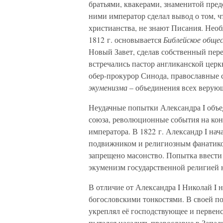
братьями, квакерами, знаменитой пред
ними император сделал вывод о том, 
христианства, не знают Писания. Необ
1812 г. основывается
Библейское обще
Новый Завет, сделав собственный пере
встречались пастор англиканской церк
обер-прокурор Синода, православные 
экуменизма
– объединения всех верую
Неудачные попытки Александра I объ
союза, революционные события на кон
императора. В 1822 г. Александр I на
подвижником и религиозным фанатиком
запрещено масонство. Попытка ввести 
экуменизм государственной религией н
В отличие от Александра I Николай I 
богословскими тонкостями. В своей п
укреплял её господствующее и первен
пытался насадить православие в Западн