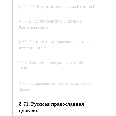
§ 65 – 66. Внутренняя политика Николая I
§ 67. Внешняя политика Николая I.
Крымская война
§ 68. Общественное движение во второй
четверти ХIХ в
§ 69. Экономическое развитие в 1801 –
1855 гг
§ 70. Социальная структура российского
общества
§ 71. Русская православная
церковь