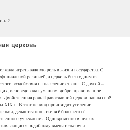
сть 2
ная церковь
олжала играть важную роль в жизни государства. С
официальной религией, а церковь была одним из
кого воздействия на население страны. С другой –
щих, исповедовала гуманизм, добро, нравственное
. Двойственная роль Православной церкви нашла своё
ы XIX в. В этот период происходит усиление
 церкви, делаются попытки всё большего её
ственного учреждения. Одновременно в недрах
отивляющиеся подобному вмешательству и