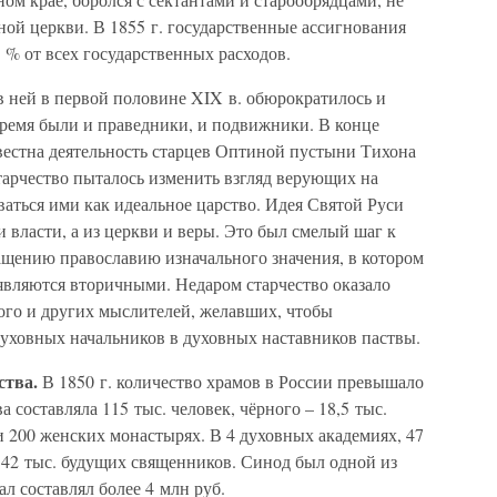
ой церкви. В 1855 г. государственные ассигнования
4 % от всех государственных расходов.
 в ней в первой половине XIX в. обюрократилось и
 время были и праведники, и подвижники. В конце
звестна деятельность старцев Оптиной пустыни Тихона
тарчество пыталось изменить взгляд верующих на
ваться ими как идеальное царство. Идея Святой Руси
 власти, а из церкви и веры. Это был смелый шаг к
ращению православию изначального значения, в котором
являются вторичными. Недаром старчество оказало
ого и других мыслителей, желавших, чтобы
уховных начальников в духовных наставников паствы.
ства.
В 1850 г. количество храмов в России превышало
а составляла 115 тыс. человек, чёрного – 18,5 тыс.
 200 женских монастырях. В 4 духовных академиях, 47
 42 тыс. будущих священников. Синод был одной из
л составлял более 4 млн руб.