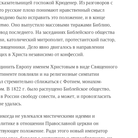
сказательницей госпожой Крюденер. Из разговоров с
что русские плохо понимают нравственный смысл
ходимо было исправить это положение, и в конце
ство
. Оно выпустило массовыми тиражами Библию,
вод последнего. На заседаниях Библейского общества
ви, католический митрополит, протестантский пастор,
священники. Дело явно двигалось в направлении
щих в Христа независимо от конфессий.
единить Европу именем Христовым в виде Священного
тиненте повлияли и на религиозные симпатии
чал стремительно сближаться с Фотием, монахом-
. В 1822 г. было распущено Библейское общество,
в России свободу совести, а может, и провозгласить
е удалась.
никогда не увлекался мистическими идеями и
олитике в отношении Православной церкви он
ствующее положение. Ради этого новый император
ом крае, боролся с сектантами и старообрядцами, не