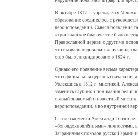
В октябре 1817 г. учреждается
Министе
образование соединялось с руководство
вероисповеданий. Смысл появления та
«христианское благочестие было всег
Православной церкви с другими испов
что вызвало недовольство руководств
ство было ликвидировано в 1824 г.
Однако его появление весьма характер
что официальная церковь сначала не в
Увлекшись в 1812 г. мистикой, Алекса
заменить глубиной понимания религио
старый знакомый и известный мистик, 
вероисповедании, а во внутренней вер
С этого момента Александр I начинает
«боговдохновлёнными» личностями, в
Заграничных походов русской армии и