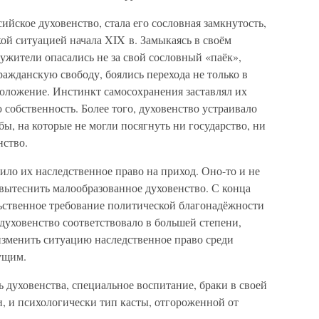
ийское духовенство, стала его сословная замкнутость,
ой ситуацией начала XIX в. Замыкаясь в своём
ужители опасались не за свой сословный «паёк»,
ажданскую свободу, боялись перехода не только в
 положение. Инстинкт самосохранения заставлял их
собственность. Более того, духовенство устраивало
бы, на которые не могли посягнуть ни государство, ни
нство.
ло их наследственное право на приход. Оно-то и не
ытеснить малообразованное духовенство. С конца
льственное требование политической благонадёжности
духовенство соответствовало в большей степени,
изменить ситуацию наследственное право среди
ущим.
 духовенства, специальное воспитание, браки в своей
и, и психологически тип касты, отгороженной от