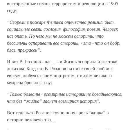
восторженные гимны террористам и революции в 1905
году:
“Сгорели в пожаре Феникса отечества религия, быт,
социальные связи, сословия, философия, поэзия. Человек
наг опять. Но чего мы не можем оспорить, что
бессильны оспаривать все стороны, - это - что он добр,
благ, прекрасен”.
И вот В. Розанов - наг… - и Жизнь оспорила и жестоко
доказала. Когда-то В. Розанов на пике своей любви к
евреям, любуясь своим портретом, с видом великого
мудреца бросил фразу:
“Только болваны - всемирные историки не догадываются,
что без “жидка” гаснет всемирная история”.
Вот теперь-то Розанов точно понял роль “жидка” в
истории человечества…