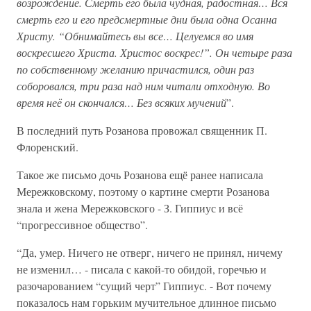
возрождение. Смерть его была чудная, радостная… Вся
смерть его и его предсмертные дни была одна Осанна
Христу. “Обнимайтесь вы все… Целуемся во имя
воскресшего Христа. Христос воскрес!”. Он четыре раза
по собственному желанию причастился, один раз
соборовался, три раза над ним читали отходную. Во
время неё он скончался… Без всяких мучений
”.
В последний путь Розанова провожал священник П.
Флоренский.
Такое же письмо дочь Розанова ещё ранее написала
Мережковскому, поэтому о картине смерти Розанова
знала и жена Мережковского - З. Гиппиус и всё
“прогрессивное общество”.
“Да, умер. Ничего не отверг, ничего не принял, ничему
не изменил… - писала с какой-то обидой, горечью и
разочарованием “сущий черт” Гиппиус. - Вот почему
показалось нам горьким мучительное длинное письмо