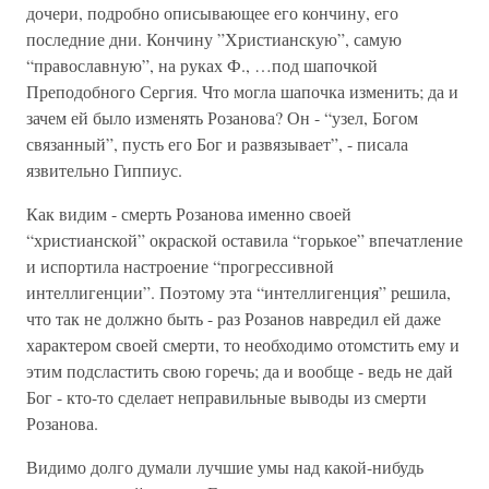
дочери, подробно описывающее его кончину, его
последние дни. Кончину ”Христианскую”, самую
“православную”, на руках Ф., …под шапочкой
Преподобного Сергия. Что могла шапочка изменить; да и
зачем ей было изменять Розанова? Он - “узел, Богом
связанный”, пусть его Бог и развязывает”, - писала
язвительно Гиппиус.
Как видим - смерть Розанова именно своей
“христианской” окраской оставила “горькое” впечатление
и испортила настроение “прогрессивной
интеллигенции”. Поэтому эта “интеллигенция” решила,
что так не должно быть - раз Розанов навредил ей даже
характером своей смерти, то необходимо отомстить ему и
этим подсластить свою горечь; да и вообще - ведь не дай
Бог - кто-то сделает неправильные выводы из смерти
Розанова.
Видимо долго думали лучшие умы над какой-нибудь