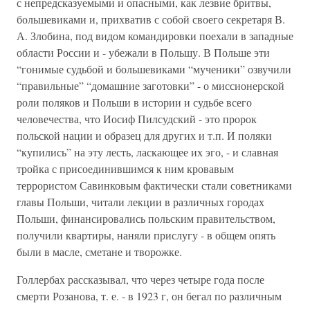
с непредсказуемыми и опасными, как лезвие бритвы,
большевиками и, прихватив с собой своего секретаря В.
А. Злобина, под видом командировки поехали в западные
области России и - убежали в Польшу. В Польше эти
“гонимые судьбой и большевиками “мученики” озвучили
“правильные” “домашние заготовки” - о миссионерской
роли поляков и Польши в истории и судьбе всего
человечества, что Иосиф Пилсудский - это пророк
польской нации и образец для других и т.п. И поляки
“купились” на эту лесть, ласкающее их эго, - и славная
тройка с присоединившимся к ним кровавым
террористом Савинковым фактически стали советниками
главы Польши, читали лекции в различных городах
Польши, финансировались польским правительством,
получили квартиры, наняли прислугу - в общем опять
были в масле, сметане и творожке.
Голлербах рассказывал, что через четыре года после
смерти Розанова, т. е. - в 1923 г, он бегал по различным