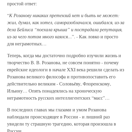
простой ответ:
“
К Розанову никаких претензий нет и быть не может:
жил, думал, как хотел, саморазоблачался, ошибался, из-за
дела Бейлиса “поехала крыша” и пострадала репутация,
из-за чего потом много каялся…
”. - Как ловко и просто
для неграмотных…
Теперь, когда мы достаточно подробно изучили жизнь и
творчество В. В. Розанова, не совсем понятно - почему
еврейские идеологи в начале XXI века решили сделать из
Розанова великого философа и противопоставить его
действительно великим - Соловьёву, Флоренскому,
Ильину… Опять понадеялись на хроническую
неграмотность русских интеллигентских “масс”…
В последних главах мы глазами и умом Розанова
наблюдали происходящее в России - и лишний раз
увидели ту страшную трагедию, которая произошла в
России.