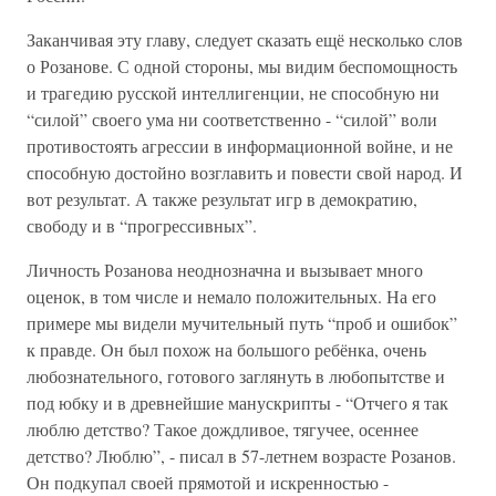
Заканчивая эту главу, следует сказать ещё несколько слов
о Розанове. С одной стороны, мы видим беспомощность
и трагедию русской интеллигенции, не способную ни
“силой” своего ума ни соответственно - “силой” воли
противостоять агрессии в информационной войне, и не
способную достойно возглавить и повести свой народ. И
вот результат. А также результат игр в демократию,
свободу и в “прогрессивных”.
Личность Розанова неоднозначна и вызывает много
оценок, в том числе и немало положительных. На его
примере мы видели мучительный путь “проб и ошибок”
к правде. Он был похож на большого ребёнка, очень
любознательного, готового заглянуть в любопытстве и
под юбку и в древнейшие манускрипты - “Отчего я так
люблю детство? Такое дождливое, тягучее, осеннее
детство? Люблю”, - писал в 57-летнем возрасте Розанов.
Он подкупал своей прямотой и искренностью -