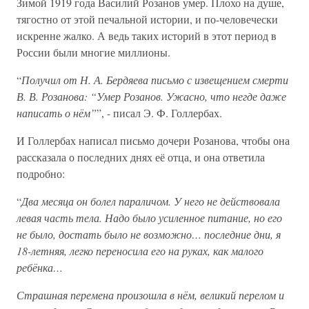
Зимой 1919 года Василий Розанов умер. Плохо на душе,
тягостно от этой печальной истории, и по-человечески
искренне жалко. А ведь таких историй в этот период в
России были многие миллионы.
“
Получил от Н. А. Бердяева письмо с извещением смерти
В. В. Розанова: “Умер Розанов. Ужасно, что негде даже
написать о нём”
”, - писал Э. Ф. Голлербах.
И Голлербах написал письмо дочери Розанова, чтобы она
рассказала о последних днях её отца, и она ответила
подробно:
“
Два месяца он болел параличом. У него не действовала
левая часть тела. Надо было усиленное питание, но его
не было, достать было не возможно… последние дни, я
18-летняя, легко переносила его на руках, как малого
ребёнка…
Страшная перемена произошла в нём, великий перелом и