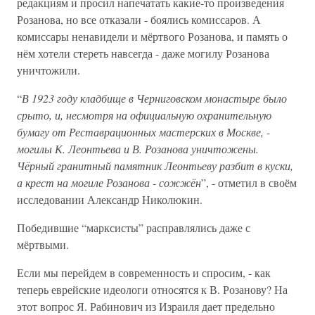
редакциям и просил напечатать какие-то произведения
Розанова, но все отказали - боялись комиссаров. А
комиссары ненавидели и мёртвого Розанова, и память о
нём хотели стереть навсегда - даже могилу Розанова
уничтожили.
“
В 1923 году кладбище в Черниговском монастыре было
срыто, и, несмотря на официальную охранительную
бумагу от Реставрационных мастерских в Москве, -
могилы К. Леонтьева и В. Розанова уничтожены.
Чёрный гранитный памятник Леонтьеву разбит в куски,
а крест на могиле Розанова - сожжён
”, - отметил в своём
исследовании Александр Николюкин.
Победившие “марксисты” расправлялись даже с
мёртвыми.
Если мы перейдем в современность и спросим, - как
теперь еврейские идеологи относятся к В. Розанову? На
этот вопрос Я. Рабинович из Израиля дает предельно