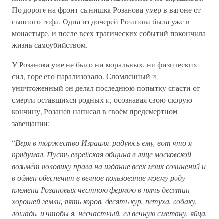
По дороге на фронт сынишка Розанова умер в вагоне от
сыпного тифа. Одна из дочерей Розанова была уже в
монастыре, и после всех трагических событий покончила
жизнь самоубийством.
У Розанова уже не было ни моральных, ни физических
сил, горе его парализовало. Сломленный и
уничтоженный он делал последнюю попытку спасти от
смерти оставшихся родных и, осознавая свою скорую
кончину, Розанов написал в своём предсмертном
завещании:
“
Веря в торжество Израиля, радуюсь ему, вот что я
придумал. Пусть еврейская община в лице московской
возьмёт половину права на издание всех моих сочинений и
в обмен обеспечит в вечное пользование моему роду
племени Розановых честною фермою в пять десятин
хорошей земли, пять коров, десять кур, петуха, собаку,
лошадь, и чтобы я, несчастный, ел вечную сметану, яйца,