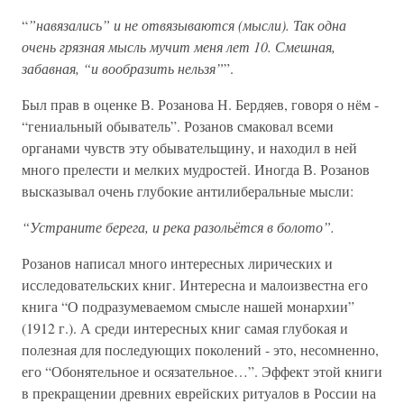
“
”навязались” и не отвязываются (мысли). Так одна
очень грязная мысль мучит меня лет 10. Смешная,
забавная, “и вообразить нельзя”
”.
Был прав в оценке В. Розанова Н. Бердяев, говоря о нём -
“гениальный обыватель”. Розанов смаковал всеми
органами чувств эту обывательщину, и находил в ней
много прелести и мелких мудростей. Иногда В. Розанов
высказывал очень глубокие антилиберальные мысли:
“Устраните берега, и река разольётся в болото”.
Розанов написал много интересных лирических и
исследовательских книг. Интересна и малоизвестна его
книга “О подразумеваемом смысле нашей монархии”
(1912 г.). А среди интересных книг самая глубокая и
полезная для последующих поколений - это, несомненно,
его “Обонятельное и осязательное…”. Эффект этой книги
в прекращении древних еврейских ритуалов в России на