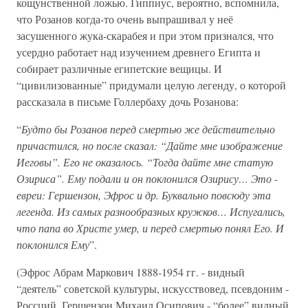
кощунственной ложью. Гиппиус, вероятно, вспомнила,
что Розанов когда-то очень выпрашивал у неё
засушенного жука-скарабея и при этом признался, что
усердно работает над изучением древнего Египта и
собирает различные египетские вещицы. И
“цивилизованные” придумали целую легенду, о которой
рассказала в письме Голлербаху дочь Розанова:
“
Будто бы Розанов перед смертью же действительно
причастился, но после сказал: “Дайте мне изображение
Иеговы”. Его не оказалось. “Тогда дайте мне статую
Озириса”. Ему подали и он поклонился Озирису… Это -
евреи: Гершензон, Эфрос и др. Буквально повсюду эта
легенда. Из самых разнообразных кружков… Испугались,
что папа во Христе умер, и перед смертью понял Его. И
поклонился Ему
”.
(Эфрос Абрам Маркович 1888-1954 гг. - видный
“деятель” советской культуры, искусствовед, псевдоним -
Россций. Гершензон Михаил Осипович - “более” видный