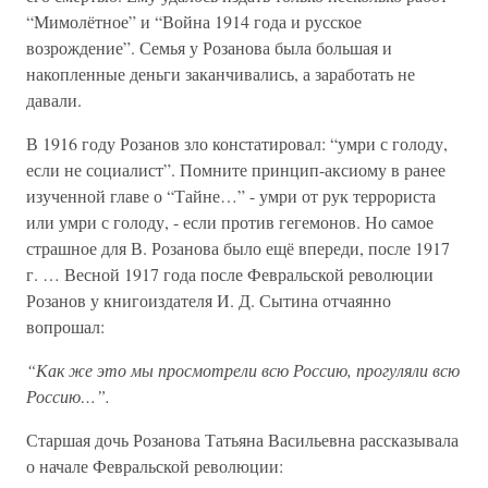
“Мимолётное” и “Война 1914 года и русское
возрождение”. Семья у Розанова была большая и
накопленные деньги заканчивались, а заработать не
давали.
В 1916 году Розанов зло констатировал: “умри с голоду,
если не социалист”. Помните принцип-аксиому в ранее
изученной главе о “Тайне…” - умри от рук террориста
или умри с голоду, - если против гегемонов. Но самое
страшное для В. Розанова было ещё впереди, после 1917
г. … Весной 1917 года после Февральской революции
Розанов у книгоиздателя И. Д. Сытина отчаянно
вопрошал:
“Как же это мы просмотрели всю Россию, прогуляли всю
Россию…”.
Старшая дочь Розанова Татьяна Васильевна рассказывала
о начале Февральской революции: