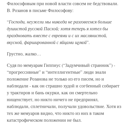
Философовым при новой власти совсем не бедствовали.
В. Розанов в письме Философову:
“
Господи, неужели мы никогда не разговеемся больше
душистой русской Пасхой; хотя теперь я хотел бы
праздновать вместе с евреями и с их маслянистой,
вкусной, фаршированной с яйцами щукой
”.
Грустно, жалко…
Судя по мемуарам Гиппиус (“Задумчивый странник”) -
“прогрессивные” и “интеллигентные” люди знали
положение Розанова не только из его писем, но и
наблюдали - как он страшно худой и согбенный собирает
у трактиров и бань окурки, как он смертельно
нищенствует, но никто ничего не предпринял,
наблюдали, сплетничали, получали удовольствие. Хотя из
тех же мемуаров видно, что никто из них в таком
катастрофическом положении не был.