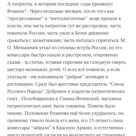
А патриоты, к которым последние годы примкнул
Розанов? - Через несколько месяцев, после того как
“прогрессивные” и “интеллигентные” люди пришли к
власти, они часть патриотов тут же расстреляли, часть
покинули Россию, часть ушло в Белое движение
сражаться с захватчиками, часть пыталась спрятаться. М.
О. Меньшиков уехал из столицы вглубь России, но его
комиссары быстро нашли и расстреляли, откровенно
сказав - за статьи, оставив сиротами на голодную смерть
шестеро маленьких детей. О всех всё помнили, а если
упускали - им напоминали “добрые” аптекари и
ростовщики. Сразу был арестован председатель “Союза
Русского Народа” Дубровин и издатели патриотических
газет - Полубояринова и Глинка-Янчевский, магазины
патриотических книг были сожжены. Помочь было
некому. Положение Розанова ещё более ухудшалось: по-
прежнему тяжело болела его жена, его 15-летнего сына
комиссары “забрали” в Красную Армию, и естественно -
никто родителей согласия на малолетнего не спрашивал.