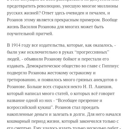
предотвратить революцию, унесшую многие миллионы
русских жизней? Ответ здесь очевиден и печален, и
Розанов этому является прекрасным примером. Вообще
жизнь Василия Розанова для многих может быть
поучительной притчей.
В 1914 году все издательства, которые, как оказалось, -
были уже исключительно в руках “прогрессивных”
людей, - объявили Розанову бойкот и перестали его
издавать. Демократическое общество во главе с Гиппиус
подвергло Розанова жестокому остракизму и
третированию, и появилось много грязных анекдотов о
Розанове. Больше всех старался некто Н. П. Ашешов,
который написал много статей, о которых всё говорит
название одной из них - “Всеобщее презрение и
всероссийский кукиш”. Розанов стал проедать
накопленные деньги и залезать в долги. Для него начался
кошмарный период жизни, который закончился только с
его смертью. Ему удалось издать только несколько работ -