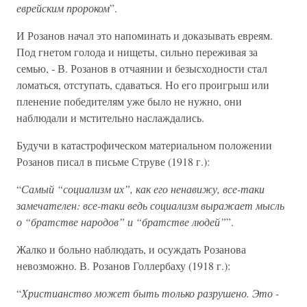
еврейским пророком
”.
И Розанов начал это напоминать и доказывать евреям.
Под гнетом голода и нищеты, сильно переживая за
семью, - В. Розанов в отчаянии и безысходности стал
ломаться, отступать, сдаваться. Но его проигрыш или
пленение победителям уже было не нужно, они
наблюдали и мстительно наслаждались.
Будучи в катастрофическом материальном положении
Розанов писал в письме Струве (1918 г.):
“
Самый “социализм их”, как его ненавижу, все-таки
замечателен: все-таки ведь социализм выражает мысль
о “братстве народов” и “братстве людей”
”.
Жалко и больно наблюдать, и осуждать Розанова
невозможно. В. Розанов Голлербаху (1918 г.):
“
Христианство может быть только разрушено. Это -