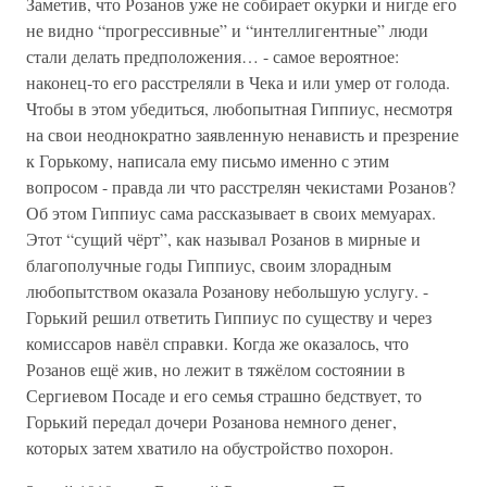
Заметив, что Розанов уже не собирает окурки и нигде его
не видно “прогрессивные” и “интеллигентные” люди
стали делать предположения… - самое вероятное:
наконец-то его расстреляли в Чека и или умер от голода.
Чтобы в этом убедиться, любопытная Гиппиус, несмотря
на свои неоднократно заявленную ненависть и презрение
к Горькому, написала ему письмо именно с этим
вопросом - правда ли что расстрелян чекистами Розанов?
Об этом Гиппиус сама рассказывает в своих мемуарах.
Этот “сущий чёрт”, как называл Розанов в мирные и
благополучные годы Гиппиус, своим злорадным
любопытством оказала Розанову небольшую услугу. -
Горький решил ответить Гиппиус по существу и через
комиссаров навёл справки. Когда же оказалось, что
Розанов ещё жив, но лежит в тяжёлом состоянии в
Сергиевом Посаде и его семья страшно бедствует, то
Горький передал дочери Розанова немного денег,
которых затем хватило на обустройство похорон.