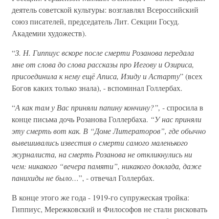
деятель советской культуры: возглавлял Всероссийский
союз писателей, председатель Лит. Секции Госуд.
Академии художеств).
“
З. Н. Гиппиус вскоре после смерти Розанова передала
мне от слова до слова рассказы про Иегову и Озириса,
присоединила к нему ещё Аписа, Изиду и Астарту
” (всех
Богов каких только знала), - вспоминал Голлербах.
“
А как там у Вас приняли папину кончину?”,
- спросила в
конце письма дочь Розанова Голлербаха.
“У нас приняли
эту смерть вот как. В “Доме Литераторов”, где обычно
вывешивались известия о смерти самого маленького
журналиста, на смерть Розанова не откликнулись ни
чем: никакого “вечера памяти”, никакого доклада, даже
панихиды не было…
”, - отвечал Голлербах.
В конце этого же года - 1919-го супружеская тройка:
Гиппиус, Мережковский и Философов не стали рисковать