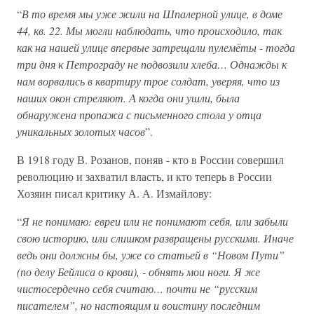
“
В то время мы уже жили на Шпалерной улице, в доме
44, кв. 22. Мы могли наблюдать, что происходило, так
как на нашей улице впервые затрещали пулемёты - тогда
три дня к Петрограду не подвозили хлеба… Однажды к
нам ворвались в квартиру трое солдат, уверяя, что из
наших окон стреляют. А когда они ушли, была
обнаружена пропажа с письменного стола у отца
уникальных золотых часов
”.
В 1918 году В. Розанов, поняв - кто в России совершил
революцию и захватил власть, и кто теперь в России
Хозяин писал критику А. А. Измайлову:
“
Я не понимаю: евреи или не понимают себя, или забыли
свою историю, или слишком развращены русскими. Иначе
ведь они должны бы, уже со статьей в “Новом Пути”
(по делу Бейлиса о крови), - обнять мои ноги. Я же
чистосердечно себя считаю… почти не “русским
писателем”, но настоящим и воистину последним