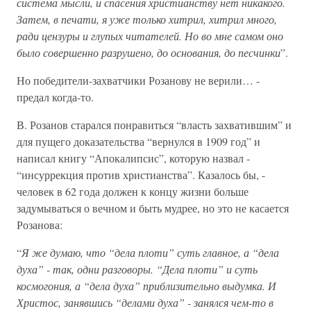
система мысли, и спасения христианству нет никакого.
Затем, в печати, я уже только хитрил, хитрил много,
ради цензуры и глупых читателей. Но во мне самом оно
было совершенно разрушено, до основания, до песчинки
”.
Но победители-захватчики Розанову не верили… -
предал когда-то.
В. Розанов старался понравиться “власть захватившим” и
для пущего доказательства “вернулся в 1909 год” и
написал книгу “Апокалипсис”, которую назвал -
“инсуррекция против христианства”. Казалось бы, -
человек в 62 года должен к концу жизни больше
задумываться о вечном и быть мудрее, но это не касается
Розанова:
“
Я же думаю, что “дела плоти” суть главное, а “дела
духа” - так, одни разговоры. “Дела плоти” и суть
космогония, а “дела духа” приблизительно выдумка. И
Христос, занявшись “делами духа” - занялся чем-то в