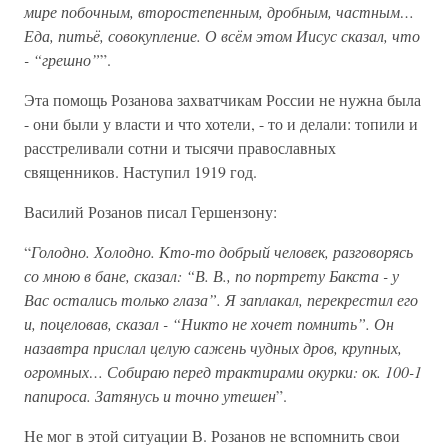
мире побочным, второстепенным, дробным, частным…
Еда, питьё, совокупление. О всём этом Иисус сказал, что
- “грешно”
”.
Эта помощь Розанова захватчикам России не нужна была
- они были у власти и что хотели, - то и делали: топили и
расстреливали сотни и тысячи православных
священников. Наступил 1919 год.
Василий Розанов писал Гершензону:
“
Голодно. Холодно. Кто-то добрый человек, разговорясь
со мною в бане, сказал: “В. В., по портрету Бакста - у
Вас остались только глаза”. Я заплакал, перекрестил его
и, поцеловав, сказал - “Никто не хочет помнить”. Он
назавтра прислал целую сажень чудных дров, крупных,
огромных… Собираю перед трактирами окурки: ок. 100-1
папироса. Затянусь и точно утешен
”.
Не мог в этой ситуации В. Розанов не вспомнить свои