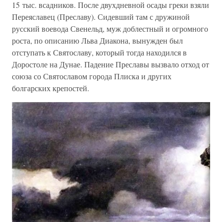
15 тыс. всадников. После двухдневной осады греки взяли
Переяславец (Преславу). Сидевший там с дружиной
русский воевода Свенельд, муж доблестный и огромного
роста, по описанию Льва Диакона, вынужден был
отступать к Святославу, который тогда находился в
Доростоле на Дунае. Падение Преславы вызвало отход от
союза со Святославом города Плиска и других
болгарских крепостей.