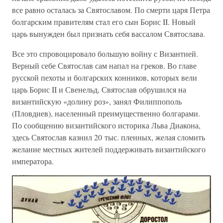
все равно осталась за Святославом. По смерти царя Петра
болгарским правителям стал его сын Борис II. Новый
царь вынужден был признать себя вассалом Святослава.
Все это спровоцировало большую войну с Византией.
Верный себе Святослав сам напал на греков. Во главе
русской пехоты и болгарских конников, которых вели
царь Борис II и Свенельд, Святослав обрушился на
византийскую «долину роз», занял Филиппополь
(Пловдиев), населенный преимущественно болгарами.
По сообщению византийского историка Льва Диакона,
здесь Святослав казнил 20 тыс. пленных, желая сломить
желание местных жителей поддерживать византийского
императора.