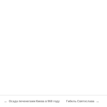
←
→
Осада печенегами Киева в 968 году
Гибель Святослава