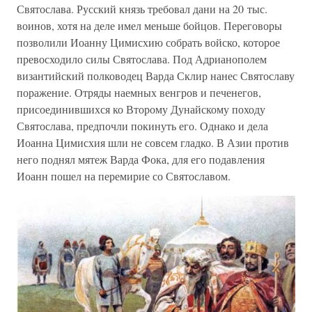
Святослава. Русский князь требовал дани на 20 тыс.
воинов, хотя на деле имел меньше бойцов. Переговоры
позволили Иоанну Цимисхию собрать войско, которое
превосходило силы Святослава. Под Адрианополем
византийский полководец Варда Склир нанес Святославу
поражение. Отряды наемных венгров и печенегов,
присоединившихся ко Второму Дунайскому походу
Святослава, предпочли покинуть его. Однако и дела
Иоанна Цимисхия шли не совсем гладко. В Азии против
него поднял мятеж Варда Фока, для его подавления
Иоанн пошел на перемирие со Святославом.