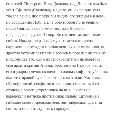
болезней. По версии Льва Диакона, под Доростолом был
убит Сфенкел (Свенельд), на деле, он, очевидно, был
тяжело ранен, ибо позже мы видим его живым в Киеве,
по сообщению ПВЛ. Пал в бою второй по значению
после Святослава, по мнению Льва Диакона,
предводитель русов Икмор. Византиец так описывает
гибель Икмора: «храбрый муж гигантского роста…
окруженный отрядом приближенных к нему воинов, он
яростно устремился против ромеев и поразил многих из
них. Увидев это, один из телохранителей императора,
сын архига критян Анемас бросился на Икмора, настиг
его и ударил (мечом) в шею — голова скифа, отрубленная
вместе с правой рукой, скатилась на землю. Как только
(Икмор) погиб, скифы подняли крик, смешанный со
стоном, а ромеи устремились на них. Скифы не
выдержали натиска противника; сильно удрученные
гибелью своего предводителя, они забросили щиты за
спины и стали отступать к городу».