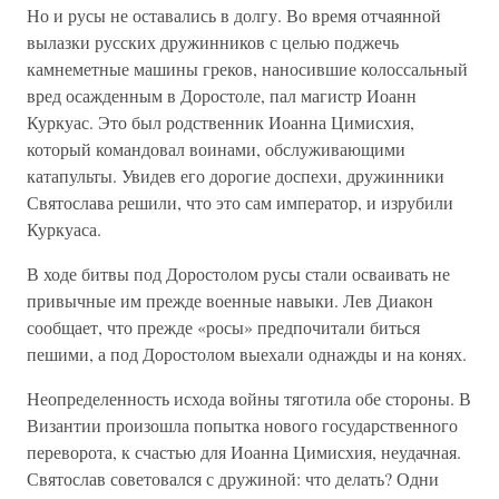
Но и русы не оставались в долгу. Во время отчаянной
вылазки русских дружинников с целью поджечь
камнеметные машины греков, наносившие колоссальный
вред осажденным в Доростоле, пал магистр Иоанн
Куркуас. Это был родственник Иоанна Цимисхия,
который командовал воинами, обслуживающими
катапульты. Увидев его дорогие доспехи, дружинники
Святослава решили, что это сам император, и изрубили
Куркуаса.
В ходе битвы под Доростолом русы стали осваивать не
привычные им прежде военные навыки. Лев Диакон
сообщает, что прежде «росы» предпочитали биться
пешими, а под Доростолом выехали однажды и на конях.
Неопределенность исхода войны тяготила обе стороны. В
Византии произошла попытка нового государственного
переворота, к счастью для Иоанна Цимисхия, неудачная.
Святослав советовался с дружиной: что делать? Одни