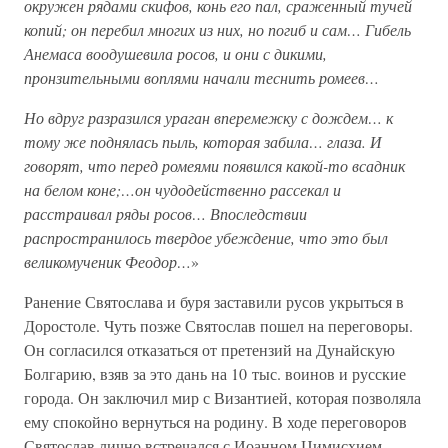
окружен рядами скифов, конь его пал, сраженный тучей
копий; он перебил многих из них, но погиб и сам… Гибель
Анемаса воодушевила росов, и они с дикими,
пронзительными воплями начали теснить ромеев…
Но вдруг разразился ураган вперемежку с дождем… к
тому же поднялась пыль, которая забила… глаза. И
говорят, что перед ромеями появился какой-то всадник
на белом коне;…он чудодейственно рассекал и
расстраивал ряды росов… Впоследствии
распространилось твердое убеждение, что это был
великомученик Феодор…
»
Ранение Святослава и буря заставили русов укрыться в
Доростоле. Чуть позже Святослав пошел на переговоры.
Он согласился отказаться от претензий на Дунайскую
Болгарию, взяв за это дань на 10 тыс. воинов и русские
города. Он заключил мир с Византией, которая позволяла
ему спокойно вернуться на родину. В ходе переговоров
Святослав лично встречался с Иоанном Цимисхием,