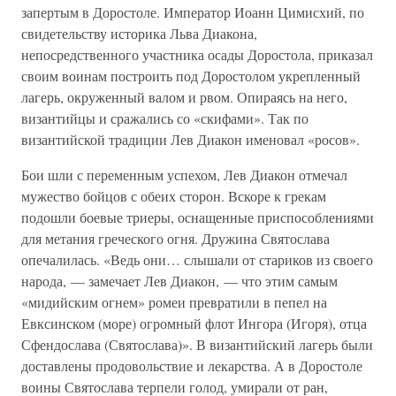
запертым в Доростоле. Император Иоанн Цимисхий, по
свидетельству историка Льва Диакона,
непосредственного участника осады Доростола, приказал
своим воинам построить под Доростолом укрепленный
лагерь, окруженный валом и рвом. Опираясь на него,
византийцы и сражались со «скифами». Так по
византийской традиции Лев Диакон именовал «росов».
Бои шли с переменным успехом, Лев Диакон отмечал
мужество бойцов с обеих сторон. Вскоре к грекам
подошли боевые триеры, оснащенные приспособлениями
для метания греческого огня. Дружина Святослава
опечалилась. «Ведь они… слышали от стариков из своего
народа, — замечает Лев Диакон, — что этим самым
«мидийским огнем» ромеи превратили в пепел на
Евксинском (море) огромный флот Ингора (Игоря), отца
Сфендослава (Святослава)». В византийский лагерь были
доставлены продовольствие и лекарства. А в Доростоле
воины Святослава терпели голод, умирали от ран,