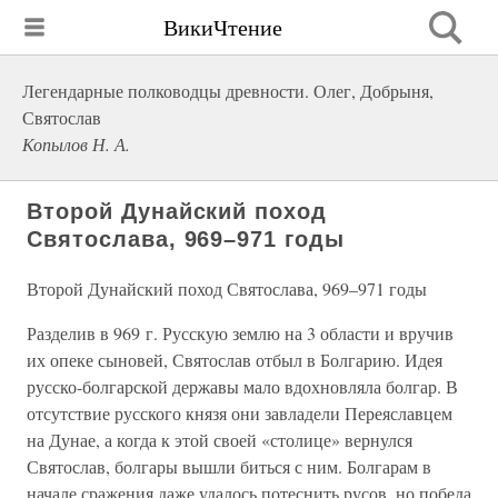
ВикиЧтение
Легендарные полководцы древности. Олег, Добрыня,
Святослав
Копылов Н. А.
Второй Дунайский поход
Святослава, 969–971 годы
Второй Дунайский поход Святослава, 969–971 годы
Разделив в 969 г. Русскую землю на 3 области и вручив
их опеке сыновей, Святослав отбыл в Болгарию. Идея
русско-болгарской державы мало вдохновляла болгар. В
отсутствие русского князя они завладели Переяславцем
на Дунае, а когда к этой своей «столице» вернулся
Святослав, болгары вышли биться с ним. Болгарам в
начале сражения даже удалось потеснить русов, но победа