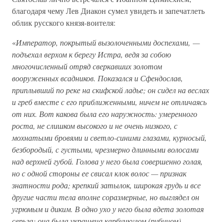
благодаря чему Лев Диакон сумел увидеть и запечатлеть
облик русского князя-воителя:
«
Император, покрытый вызолоченными доспехами, —
подъехал верхом к берегу Истра, ведя за собою
многочисленный отряд сверкавших золотом
вооруженных всадников. Показался и Сфендослав,
приплывший по реке на скифской ладье; он сидел на веслах
и греб вместе с его приближенными, ничем не отличаясь
от них. Вот какова была его наружность: умеренного
роста, не слишком высокого и не очень низкого, с
мохнатыми бровями и светло-синими глазами, курносый,
безбородый, с густыми, чрезмерно длинными волосами
над верхней губой. Голова у него была совершенно голая,
но с одной стороны ее свисал клок волос — признак
знатности рода; крепкий затылок, широкая грудь и все
другие части тела вполне соразмерные, но выглядел он
угрюмым и диким. В одно ухо у него была вдета золотая
серьга; она была украшена карбункулом (рубином),