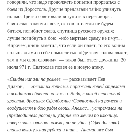
говорили, что надо продолжать попытки прорваться с
боем из Доростола. Другие предлагали тайно улизнуть
ночью. Третьи советовали вступить в переговоры.
Святослав закончил вече, сказав, что если не будем
биться, погибнет слава, спутница русского оружия;
лучше погибнуть в бою, «ибо мертвые сраму не имут».
Впрочем, князь заметил, что если он падет, то его воины
вольны «сами о себе помыслить». «Где твоя голова ляжет,
там и мы свои сложим», — таков был ответ дружины. 20
июля 971 г. Святослав повел ее в новую атаку.
«
Скифы напали на ромеев,
— рассказывает Лев
Диакон, —
кололи их копьями, поражали коней стрелами
и всадников сбивали на землю. Видя, с какой неистовой
яростью бросался Сфендослав (Святослав) на ромеев и
воодушевлял к бою ряды своих, Анемас… устремился на
(предводителя росов) и, ударив его мечом по ключице,
поверг вниз головою наземь, но не убил. (Сфендослава)
спасла кольчужная рубаха и щит… Анемас же был