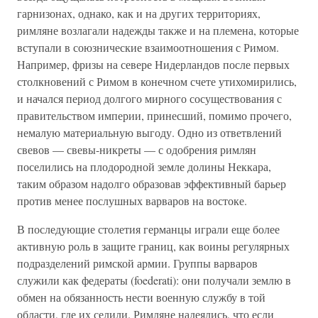
гарнизонах, однако, как и на других территориях,
римляне возлагали надежды также и на племена, которые
вступали в союзнические взаимоотношения с Римом.
Например, фризы на севере Нидерландов после первых
столкновений с Римом в конечном счете утихомирились,
и начался период долгого мирного сосуществования с
правительством империи, принесший, помимо прочего,
немалую материальную выгоду. Одно из ответвлений
свевов — свевы-никреты — с одобрения римлян
поселились на плодородной земле долины Неккара,
таким образом надолго образовав эффективный барьер
против менее послушных варваров на востоке.
В последующие столетия германцы играли еще более
активную роль в защите границ, как воины регулярных
подразделений римской армии. Группы варваров
служили как федераты (foederati): они получали землю в
обмен на обязанность нести военную службу в той
области, где их селили. Римляне надеялись, что если