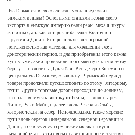
Что Германия, в свою очередь, могла предложить
римским купцам? Основными статьями германского
экспорта в Римскую империю были рабы, меха и шкуры
животных, а также янтарь с побережья Восточной
Пруссии и Дании. Янтарь пользовался огромной
популярностью как материал для украшений уже в
доисторический период, и для приобретения этого камня
купцы уже давно проложили торговый путь к янтарному
берегу — из долины Дуная близ Вены, через Богемию и
центральную Германскую равнину. В римский период
товары продолжали путешествовать по этому "янтарному
пути". Другие торговые дороги проходили по долинам,
располагавшимся к востоку от Рейна, — долины рек
Липпе, Рур и Майн, и далее вдоль Везера и Эльбы,
которые текли на север. Использовались также морские
пути вдоль берегов Нидерландов, северной Германии и
Дании, и со временем германские моряки и купцы
начали обретать в этих водах навигационное искусство.