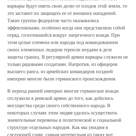
варвары будут иметь свою долю от плодов этой земли, то
это заставит их защищать ее от внешних нападений.
Такие группы федератов часто оказывались
эффективными, особенно когда они представляли собой
отряд, сплотившийся вокруг энергичного вождя. При
этом целые племена или народы под командованием
своих племенных лидеров терпели неудачи в деле
защиты границ. В регулярной армии варвары служили не
только рядовыми солдатами. Напротив, из офицеров
высшего ранга, из армейских командиров поздней
империи многие были германского происхождения.
В период ранней империи многие германские вожди
отслужили в римской армии до того, как добились
могущества среди своего собственного народа. В
некоторых случаях этим людям удалось осуществить
значительные перемены в политической и социальной
структуре отдельных народов. Как мы увидим в
следующей главе, самым интересным из таких вот