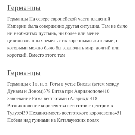
Германцы
Германцы На севере европейской части владений
Империи была совершенно другая ситуация. Там не было
ни необжитых пустынь, ни более или менее
цивилизованных земель с их коренными жителями, с
которыми можно было бы заключить мир, долгий или
короткий. Вместо этого там
Германцы
Германцы с I в. н. э. Готы в устье Вислы (затем между
Дунаем и Доном)378 Битва при Адрианополе410
Завоевание Рима вестготами (Аларих)с 418
Возникновение королевства вестготов с центром в
Тулузе439 Независимость вестготского королевства451
Победа над гуннами на Каталаунских полях