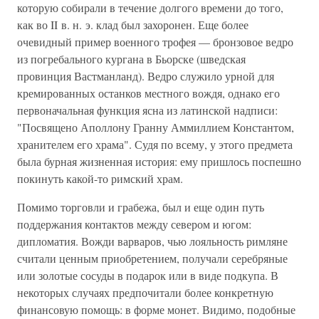
которую собирали в течение долгого времени до того,
как во II в. н. э. клад был захоронен. Еще более
очевидный пример военного трофея — бронзовое ведро
из погребального кургана в Бьорске (шведская
провинция Вастманланд). Ведро служило урной для
кремированных останков местного вождя, однако его
первоначальная функция ясна из латинской надписи:
"Посвящено Аполлону Гранну Аммиллием Константом,
хранителем его храма". Судя по всему, у этого предмета
была бурная жизненная история: ему пришлось поспешно
покинуть какой-то римский храм.
Помимо торговли и грабежа, был и еще один путь
поддержания контактов между севером и югом:
дипломатия. Вожди варваров, чью лояльность римляне
считали ценным приобретением, получали серебряные
или золотые сосуды в подарок или в виде подкупа. В
некоторых случаях предпочитали более конкретную
финансовую помощь: в форме монет. Видимо, подобные