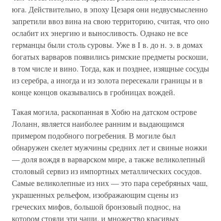
юга. Действительно, в эпоху Цезаря они недвусмысленно
запретили ввоз вина на свою территорию, считая, что оно
ослабит их энергию и выносливость. Однако не все
германцы были столь суровы. Уже в I в. до н. э. в домах
богатых варваров появились римские предметы роскоши,
в том числе и вино. Тогда, как и позднее, изящные сосуды
из серебра, а иногда и из золота пересекали границы и в
конце концов оказывались в гробницах вождей.
Такая могила, раскопанная в Хобю на датском острове
Лоланн, является наиболее ранним и выдающимся
примером подобного погребения. В могиле был
обнаружен скелет мужчины средних лет и свиные ножки
— доля вождя в варварском мире, а также великолепный
столовый сервиз из импортных металлических сосудов.
Самые великолепные из них — это пара серебряных чаш,
украшенных рельефом, изображающим сцены из
греческих мифов, большой бронзовый поднос, на
котором стояли эти чаши, и множество красивых