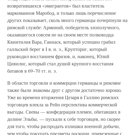
возвратившихся «эмигрантов» был властитель
маркоманнов Маробод, и только лишь перечисление
других показывает, сколь много германцы почерпнули на
римской службе: Арминий, победитель злополучного,
оказавшегося совсем не на своем месте полководца
Квинтилия Вара, Ганнаск, который успешно грабил
галльский берег в I в. н. э., Крупториг, который
руководил восстанием фризов, и, наконец, Юлий
Цивилис, который стал душой крупного восстания
батавов в 69–70 гг. н. э.
В области торговли и коммерции германцы и римляне
также были знакомы друг с другом достаточно хорошо.
Уже ко времени вторжения Цезаря в Галлию римских
торговцев влекла за Рейн перспектива коммерческой
выгоды. Свевы — конфедерация племен, обитавших в
долине Эльбы, — пускали к себе торговцев, но скорее
для того, чтобы распродать излишки военной добычи,
чем чтобы покупать предметы роскоши, привезенные с