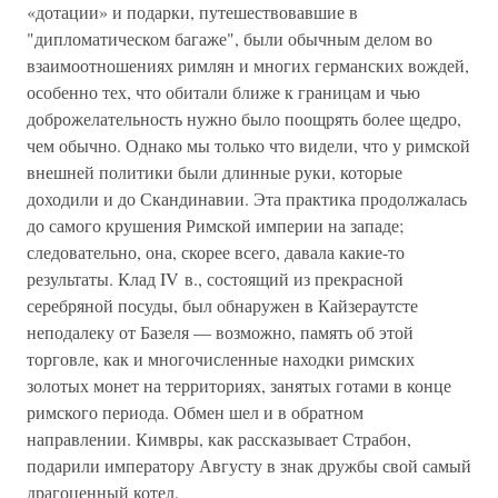
«дотации» и подарки, путешествовавшие в
"дипломатическом багаже", были обычным делом во
взаимоотношениях римлян и многих германских вождей,
особенно тех, что обитали ближе к границам и чью
доброжелательность нужно было поощрять более щедро,
чем обычно. Однако мы только что видели, что у римской
внешней политики были длинные руки, которые
доходили и до Скандинавии. Эта практика продолжалась
до самого крушения Римской империи на западе;
следовательно, она, скорее всего, давала какие-то
результаты. Клад IV в., состоящий из прекрасной
серебряной посуды, был обнаружен в Кайзераутсте
неподалеку от Базеля — возможно, память об этой
торговле, как и многочисленные находки римских
золотых монет на территориях, занятых готами в конце
римского периода. Обмен шел и в обратном
направлении. Кимвры, как рассказывает Страбон,
подарили императору Августу в знак дружбы свой самый
драгоценный котел.