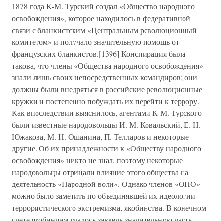
1878 года К-М. Турский создал «Общество народного
освобождения», которое находилось в федеративной
связи с бланкистским «Центральным революционный
комитетом» и получало значительную помощь от
французских бланкистов.[1396] Конспирация была
такова, что члены «Общества народного освобождения»
знали лишь своих непосредственных командиров; они
должны были внедряться в российские революционные
кружки и постепенно побуждать их перейти к террору.
Как впоследствии выяснилось, агентами К-М. Турского
были известные народовольцы И. М. Ковальский, Е. Н.
Южакова, М. Н. Ошанина, П. Телларов и некоторые
другие. Об их принадлежности к «Обществу народного
освобождения» никто не знал, поэтому некоторые
народовольцы отрицали влияние этого общества на
деятельность «Народной воли». Однако членов «ОНО»
можно было заметить по объединявшей их идеологии
террористического экстремизма, якобинства. В конечном
счете якобинцам удалось завлечь значительную часть