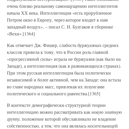
очень близко реальному самоощущению интеллигентов
начала XX века. Интеллигенция «есть прорубленное
Петром окно в Европу, через которое входит к нам
западный воздух», – писал С. Н. Булгаков в сборнике
«Вехи».[1364]
Как отмечает Дж. Фишер, слабость буржуазных средних
классов привела к тому, что в России роль главной
«прогрессивной силы» играла не буржуазия (как было на
Западе), а интеллигенция (как в развивающихся странах).
При этом русская интеллигенция была политически
независимой и более активной, чем на Западе; она встала
во главе народных масс, привлекая их лозунгами
политического и социального равенства.[1365]
В контексте демографически-структурной теории
интеллигенцию можно рассматривать как
новую элитную
группу,
положение которой обуславливало не владение
собственностью, а тем, что она являлась носительницей