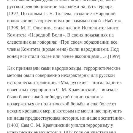
русской революционной молодежи на путь террора.
[1397] По словам П. Н. Ткачева, создание «Народной
воли» явилось торжеством программы и идей «Набата».
[1398] М. Н. Ошанина стала членом Исполнительного
Комитета «Народной Воли». В своих показаниях на
следствии она говорила: «При своем образовании все
члены Комитета (кроме меня) были народниками. Под
конец все стали более или менее якобинцами…».[1399]
Как признавали сами народовольцы, террористические
методы были совершенно нехарактерны для русской
исторической традиции. «Мы, русские, – писал один из
известных террористов С. М. Кравчинский, – вначале
были более какой-либо другой нации склонны
воздержаться от политической борьбы и еще более от
всяких кровавых мер, к которым не могли нас приучить
ни наша предшествующая история, ни наше воспитание».
[1400] Сам С. М. Кравчинский учился терроризму у
итальянских анархистов; в 1877 году он участвовал в