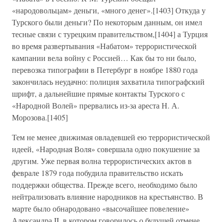
«народовольцам» деньги, «много денег».[1403] Откуда у
Турского были деньги? По некоторым данным, он имел
тесные связи с турецким правительством,[1404] а Турция
во время развертывания «Набатом» террористической
кампании вела войну с Россией… Как бы то ни было,
перевозка типографии в Петербург в ноябре 1880 года
закончилась неудачно: полиция захватила типографский
шрифт, а дальнейшие прямые контакты Турского с
«Народной Волей» прервались из-за ареста Н. А.
Морозова.[1405]
Тем не менее движимая овладевшей ею террористической
идеей, «Народная Воля» совершала одно покушение за
другим. Уже первая волна террористических актов в
феврале 1879 года побудила правительство искать
поддержки общества. Прежде всего, необходимо было
нейтрализовать влияние народников на крестьянство. В
марте было обнародовано «высочайшее повеление»
Александра II, в котором говорилось о будущей отмене