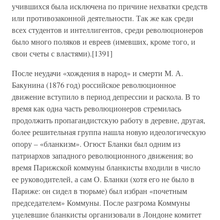
учившихся была исключена по причине нехватки средств
или противозаконной деятельности. Так же как среди
всех студентов и интеллигентов, среди революционеров
было много поляков и евреев (имевших, кроме того, и
свои счеты с властями).[1391]
После неудачи «хождения в народ» и смерти М. А.
Бакунина (1876 год) российское революционное
движение вступило в период депрессии и раскола. В то
время как одна часть революционеров стремилась
продолжить пропагандистскую работу в деревне, другая,
более решительная группа нашла новую идеологическую
опору – «бланкизм». Огюст Бланки был одним из
патриархов западного революционного движения; во
время Парижской коммуны бланкисты входили в число
ее руководителей, а сам О. Бланки (хотя его не было в
Париже: он сидел в тюрьме) был избран «почетным
председателем» Коммуны. После разгрома Коммуны
уцелевшие бланкисты организовали в Лондоне комитет