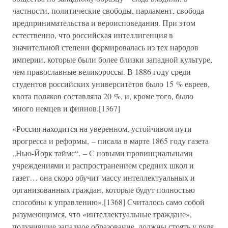
частности, политические свободы, парламент, свобода
предпринимательства и вероисповедания. При этом
естественно, что российская интеллигенция в
значительной степени формировалась из тех народов
империи, которые были более близки западной культуре,
чем православные великороссы. В 1886 году среди
студентов российских университетов было 15 % евреев,
квота поляков составляла 20 %, и, кроме того, было
много немцев и финнов.[1367]
«Россия находится на уверенном, устойчивом пути
прогресса и реформы, – писала в марте 1865 году газета
„Нью-Йорк таймс“. – С новыми провинциальными
учреждениями и распространением средних школ и
газет… она скоро обучит массу интеллектуальных и
организованных граждан, которые будут полностью
способны к управлению».[1368] Считалось само собой
разумеющимся, что «интеллектуальные граждане»,
получившие западное образование, должны стоять у руля