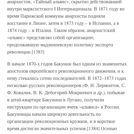
анархистов, «Тайный альянс», скрытно действовавший
внутри марксистского I Интернационала. В 1871 году во
время Парижской коммуны анархисты подняли
восстание в Лионе, затем в 1873 году – в Испании, а в
1874 году – в Италии. Таким образом, анархистский
«альянс» представлял собой организацию,
продолжавшую мадзиниевскую политику экспорта
революции.[1383]
В начале 1870-х годов Бакунин был одним из знаменитых
апостолов европейского революционного движения, и к
нему стекались сотни последователей. В 1872–1873 годах
несколько русских революционеров (Ф. Н. Лермонтов, С.
Ф. Ковалик, В. К. Дебогорий-Мокриевич и др.), побывав
в штаб-квартире Бакунина в Лугано, получили
инструкции по организации ячеек «альянса» в России.
Бакунинцы начали широкую деятельность по
организации революционных кружков, и в короткое
время достигли значительных успехов.[1384] Осенью