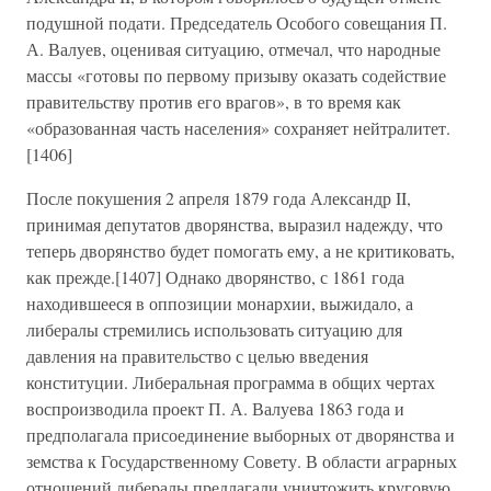
подушной подати. Председатель Особого совещания П.
А. Валуев, оценивая ситуацию, отмечал, что народные
массы «готовы по первому призыву оказать содействие
правительству против его врагов», в то время как
«образованная часть населения» сохраняет нейтралитет.
[1406]
После покушения 2 апреля 1879 года Александр II,
принимая депутатов дворянства, выразил надежду, что
теперь дворянство будет помогать ему, а не критиковать,
как прежде.[1407] Однако дворянство, с 1861 года
находившееся в оппозиции монархии, выжидало, а
либералы стремились использовать ситуацию для
давления на правительство с целью введения
конституции. Либеральная программа в общих чертах
воспроизводила проект П. А. Валуева 1863 года и
предполагала присоединение выборных от дворянства и
земства к Государственному Совету. В области аграрных
отношений либералы предлагали уничтожить круговую