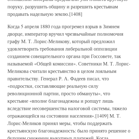
поруку, разрушить общину и разрешить крестьянам
продавать надельную землю.[1408]
Когда 5 апреля 1880 года прогремел взрыв в Зимнем
дворце, император вручил чрезвычайные полномочия
графу М. Т. Лорис-Меликову, который предложил
удовлетворить требования либеральной оппозиции
созданием совещательного органа при Госсовете, так
называемой «Общей комиссии». Советники М. Т. Лорис-
Меликова считали крестьянство в целом лояльным
правительству. Генерал Р. А. Фадеев писал, что
«подростки, составляющие реальную силу
революционной партии, просто обмануты», что
крестьяне «вполне благонадежны и ропщут лишь
вследствие несовершенства налоговой системы, тяжело
отражающейся на состоянии населения».[1409] М. Т.
Лорис-Меликов принял меры, чтобы поддержать
крестьянскую благонадежность: было принято решение о
будущем снижении выкупных платежей. Когда