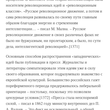
носителем революционных идей и «революционным
классом». «Русское революционное движение, а потом и
сама революция развивалась по своему пути главным
образом благодаря энергии и стремлениям
интеллигенции… – писал М. Малиа. – Русское
революционное движение в своих различных фазах не
было ни буржуазным, ни пролетарским, а было, по сути
дела, интеллигентской революцией».[1371]
Основным способом распространения «западнических»
идей были публикации в прессе. Журналисты и
литераторы симпатизировали этим идеям уже в силу
своего образования, которое подразумевало знакомство с
европейской культурой. Большинство российских газет
пореформенного периода придерживалось либеральной
ориентации – постольку, поскольку это позволяли
цензурные условия.[1372] «Пресса стала неоспоримой
силой, – писал в 1862 году министр внутренних дел П.
А. Валуев. – Это факт не исключительный, а общий,