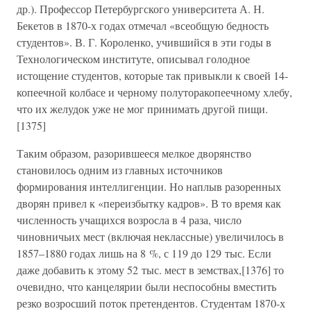
др.). Профессор Петербургского университета А. Н.
Бекетов в 1870-х годах отмечал «всеобщую бедность
студентов». В. Г. Короленко, учившийся в эти годы в
Технологическом институте, описывал голодное
истощение студентов, которые так привыкли к своей 14-
копеечной колбасе и черному полуторакопеечному хлебу,
что их желудок уже не мог принимать другой пищи.
[1375]
Таким образом, разорившееся мелкое дворянство
становилось одним из главных источников
формирования интеллигенции. Но наплыв разоренных
дворян привел к «переизбытку кадров». В то время как
численность учащихся возросла в 4 раза, число
чиновничьих мест (включая неклассные) увеличилось в
1857–1880 годах лишь на 8 %, с 119 до 129 тыс. Если
даже добавить к этому 52 тыс. мест в земствах,[1376] то
очевидно, что канцелярии были неспособны вместить
резко возросший поток претендентов. Студентам 1870-х