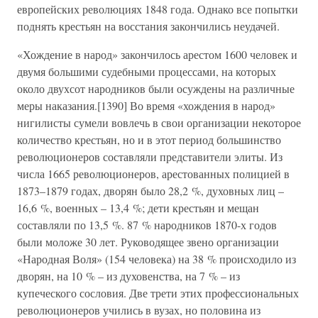
европейских революциях 1848 года. Однако все попытки
поднять крестьян на восстания закончились неудачей.
«Хождение в народ» закончилось арестом 1600 человек и
двумя большими судебными процессами, на которых
около двухсот народников были осуждены на различные
меры наказания.[1390] Во время «хождения в народ»
нигилисты сумели вовлечь в свои организации некоторое
количество крестьян, но и в этот период большинство
революционеров составляли представители элиты. Из
числа 1665 революционеров, арестованных полицией в
1873–1879 годах, дворян было 28,2 %, духовных лиц –
16,6 %, военных – 13,4 %; дети крестьян и мещан
составляли по 13,5 %. 87 % народников 1870-х годов
были моложе 30 лет. Руководящее звено организации
«Народная Воля» (154 человека) на 38 % происходило из
дворян, на 10 % – из духовенства, на 7 % – из
купеческого сословия. Две трети этих профессиональных
революционеров учились в вузах, но половина из