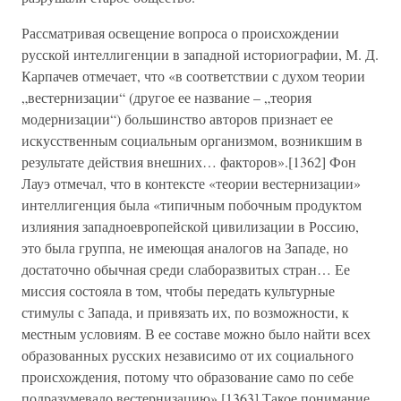
Рассматривая освещение вопроса о происхождении
русской интеллигенции в западной историографии, М. Д.
Карпачев отмечает, что «в соответствии с духом теории
„вестернизации“ (другое ее название – „теория
модернизации“) большинство авторов признает ее
искусственным социальным организмом, возникшим в
результате действия внешних… факторов».[1362] Фон
Лауэ отмечал, что в контексте «теории вестернизации»
интеллигенция была «типичным побочным продуктом
излияния западноевропейской цивилизации в Россию,
это была группа, не имеющая аналогов на Западе, но
достаточно обычная среди слаборазвитых стран… Ее
миссия состояла в том, чтобы передать культурные
стимулы с Запада, и привязать их, по возможности, к
местным условиям. В ее составе можно было найти всех
образованных русских независимо от их социального
происхождения, потому что образование само по себе
подразумевало вестернизацию».[1363] Такое понимание