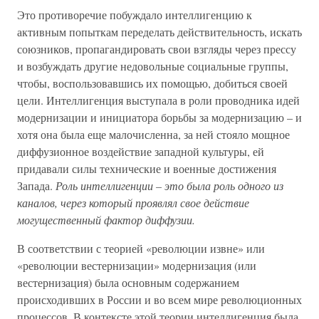
Это противоречие побуждало интеллигенцию к
активным попыткам переделать действительность, искать
союзников, пропагандировать свои взгляды через прессу
и возбуждать другие недовольные социальные группы,
чтобы, воспользовавшись их помощью, добиться своей
цели. Интеллигенция выступала в роли проводника идей
модернизации и инициатора борьбы за модернизацию – и
хотя она была еще малочисленна, за ней стояло мощное
диффузионное воздействие западной культуры, ей
придавали силы технические и военные достижения
Запада.
Роль интеллигенции – это была роль одного из
каналов, через который проявлял свое действие
могущественный фактор диффузии.
В соответствии с теорией «революции извне» или
«революции вестернизации» модернизация (или
вестернизация) была основным содержанием
происходивших в России и во всем мире революционных
процессов. В контексте этой теории интеллигенция была