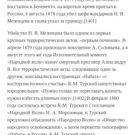
восстании в Беневенто, на короткое время приехал в
Россию, 4 августа 1878 года убил шефа жандармов Н. В.
Мезенцева и снова уехал за границу.[1401]
Убийство Н. В. Мезенцева было одним из первых
крупных террористических актов, «первым почином». В
апреле 1879 года произошло покушение А. Соловьева, а в
августе этого же года Исполнительный комитет
«Народной воли» вынес смертный приговор Александру
II. Все террористические акты, следовавшие один за
другим, описывались на страницах «Набата» «с
восторгом полного счастья». К-М. Турский напутствовал
народовольцев: «Нужно только не переставать казнить,
нужно избегать длинных пауз».[1402] В феврале 1880
года состоялась встреча К-М. Турского с посланцем
«Народной Воли» Н. А. Морозовым, и Турский
предложил объединить «Народную Волю» и «Общество
народного освобождения», а затем перевезти типографию
«Набата» в Россию. К-М. Турский обещал