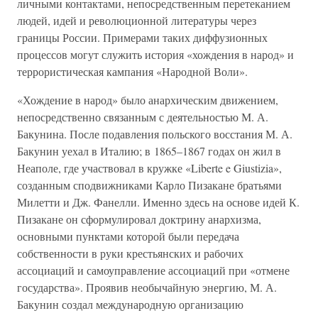
личными контактами, непосредственным перетеканием
людей, идей и революционной литературы через
границы России. Примерами таких диффузионных
процессов могут служить история «хождения в народ» и
террористическая кампания «Народной Воли».
«Хождение в народ» было анархическим движением,
непосредственно связанным с деятельностью М. А.
Бакунина. После подавления польского восстания М. А.
Бакунин уехал в Италию; в 1865–1867 годах он жил в
Неаполе, где участвовал в кружке «Liberte e Giustizia»,
созданным сподвижниками Карло Пизакане братьями
Милетти и Дж. Фанелли. Именно здесь на основе идей К.
Пизакане он сформулировал доктрину анархизма,
основными пунктами которой были передача
собственности в руки крестьянских и рабочих
ассоциаций и самоуправление ассоциаций при «отмене
государства». Проявив необычайную энергию, М. А.
Бакунин создал международную организацию