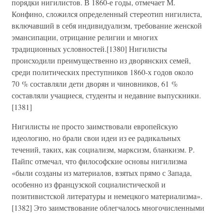
порядки нигилистов. В 1860-е годы, отмечает М.
Конфино, сложился определенный стереотип нигилиста,
включавший в себя индивидуализм, требование женской
эмансипации, отрицание религии и многих
традиционных условностей.[1380] Нигилисты
происходили преимущественно из дворянских семей,
среди политических преступников 1860-х годов около
70 % составляли дети дворян и чиновников, 61 %
составляли учащиеся, студенты и недавние выпускники.
[1381]
Нигилисты не просто заимствовали европейскую
идеологию, но брали свои идеи из ее радикальных
течений, таких, как социализм, марксизм, бланкизм. Р.
Пайпс отмечал, что философские основы нигилизма
«были созданы из материалов, взятых прямо с Запада,
особенно из французской социалистической и
позитивистской литературы и немецкого материализма».
[1382] Это заимствование облегчалось многочисленными