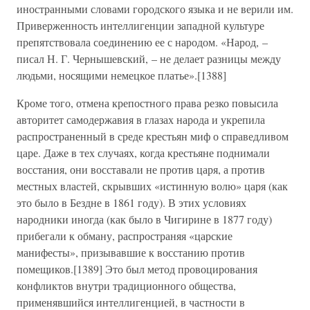
иностранными словами городского языка и не верили им.
Приверженность интеллигенции западной культуре
препятствовала соединению ее с народом. «Народ, –
писал Н. Г. Чернышевский, – не делает разницы между
людьми, носящими немецкое платье».[1388]
Кроме того, отмена крепостного права резко повысила
авторитет самодержавия в глазах народа и укрепила
распространенный в среде крестьян миф о справедливом
царе. Даже в тех случаях, когда крестьяне поднимали
восстания, они восставали не против царя, а против
местных властей, скрывших «истинную волю» царя (как
это было в Бездне в 1861 году). В этих условиях
народники иногда (как было в Чигирине в 1877 году)
прибегали к обману, распространяя «царские
манифесты», призывавшие к восстанию против
помещиков.[1389] Это был метод провоцирования
конфликтов внутри традиционного общества,
применявшийся интеллигенцией, в частности в