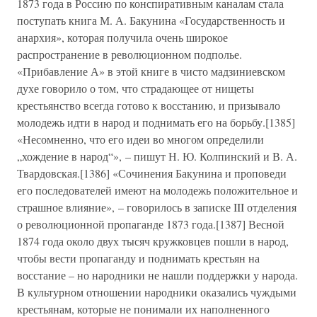
1873 года в Россию по конспиративным каналам стала
поступать книга М. А. Бакунина «Государственность и
анархия», которая получила очень широкое
распространение в революционном подполье.
«Прибавление А» в этой книге в чисто мадзиниевском
духе говорило о том, что страдающее от нищеты
крестьянство всегда готово к восстанию, и призывало
молодежь идти в народ и поднимать его на борьбу.[1385]
«Несомненно, что его идеи во многом определили
„хождение в народ“», – пишут Н. Ю. Колпинский и В. А.
Твардовская.[1386] «Сочинения Бакунина и проповеди
его последователей имеют на молодежь положительное и
страшное влияние», – говорилось в записке III отделения
о революционной пропаганде 1873 года.[1387] Весной
1874 года около двух тысяч кружковцев пошли в народ,
чтобы вести пропаганду и поднимать крестьян на
восстание – но народники не нашли поддержки у народа.
В культурном отношении народники оказались чуждыми
крестьянам, которые не понимали их наполненного