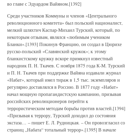
во главе с Эдуардом Вайяном.[1392]
Среди участников Коммуны и членов «Центрального
революционного комитета» был польский националист,
мелкий шляхтич Каспар-Михаил Турский, который, по
некоторым отзывам, являлся «любимым учеником
Бланки».[1393] Покинув Францию, он создал в Цюрихе
русско-польский «Славянский кружок»; к этому
бланкистскому кружку вскоре примкнул известный
народник П. Н. Ткачев. С ноября 1875 года К-М. Турский
и П. Н. Ткачев при поддержке Вайяна издавали журнал
«Набат», который имел тираж в 1,5 тыс. экземпляров и
регулярно доставлялся в Россию. В 1877 году «Набат»
начал мощную пропагандистскую кампанию, призывая
российских революционеров перейти к
террористическим методам борьбы против властей.[1394]
«Призывая к террору, Турский доходил до состояния
экстаза… – пишет Е. Л. Рудницкая. – Он провозгласил со
страниц „Набата“ тотальный террор».[1395] В начале