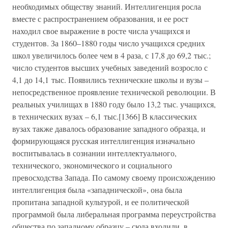
необходимых обществу знаний. Интеллигенция росла
вместе с распространением образования, и ее рост
находил свое выражение в росте числа учащихся и
студентов. За 1860–1880 годы число учащихся средних
школ увеличилось более чем в 4 раза, с 17,8 до 69,2 тыс.;
число студентов высших учебных заведений возросло с
4,1 до 14,1 тыс. Появились технические школы и вузы –
непосредственное проявление технической революции. В
реальных училищах в 1880 году было 13,2 тыс. учащихся,
в технических вузах – 6,1 тыс.[1366] В классических
вузах также давалось образование западного образца, и
формирующаяся русская интеллигенция изначально
воспитывалась в сознании интеллектуального,
технического, экономического и социального
превосходства Запада. По самому своему происхождению
интеллигенция была «западнической», она была
пропитана западной культурой, и ее политической
программой была либеральная программа переустройства
общества по западному образцу – сюда входили, в