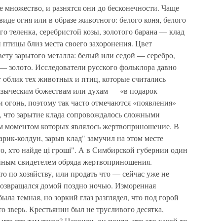
е множество, и разнятся они до бесконечности. Чаще
иде огня или в образе животного: белого коня, белого
го теленка, серебристой козы, золотого барана — клад
 птицы близ места своего захоронения. Цвет
ету зарытого металла: белый или седой — серебро,
— золото. Исследователи русского фольклора давно
т облик тех животных и птиц, которые считались
языческим божествам или духам — «в подарок
 огонь, поэтому так часто отмечаются «появления»
ем, что зарытие клада сопровождалось сложными
м моментом которых являлось жертвоприношение. В
тарик-колдун, зарыв клад" замучил на этом месте
го, хто найде ці гроші". А в Симбирской губернии один
айным свидетелем обряда жертвоприношения.
то по хозяйству, или продать что — сейчас уже не
 возвращался домой поздно ночью. Изморенная
ыла темная, но зоркий глаз разглядел, что под горой
то зверь. Крестьянин был не трусливого десятка,
то это там такое? Наконец, он понял, что это какой-то