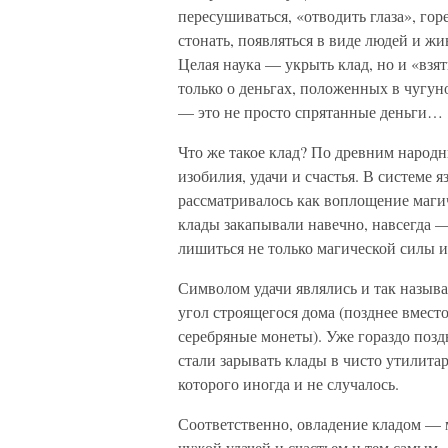
пересушиваться, «отводить глаза», горе
стонать, появляться в виде людей и жи
Целая наука — укрыть клад, но и «взя
только о деньгах, положенных в чугун
— это не просто спрятанные деньги…
Что же такое клад? По древним народ
изобилия, удачи и счастья. В системе
рассматривалось как воплощение маги
клады закапывали навечно, навсегда —
лишиться не только магической силы и
Символом удачи являлись и так называ
угол строящегося дома (позднее вмест
серебряные монеты). Уже гораздо позд
стали зарывать клады в чисто утилита
которого иногда и не случалось.
Соответственно, овладение кладом — 
чужой удачей и счастьем и тем самым