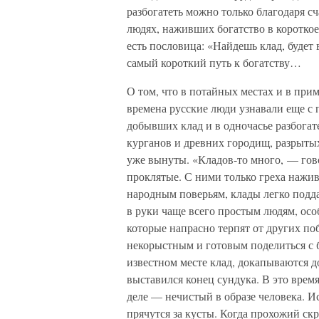
разбогатеть можно только благодаря с
людях, наживших богатство в короткое
есть пословица: «Найдешь клад, будет 
самый короткий путь к богатству…
О том, что в потайных местах и в при
времена русские люди узнавали еще с 
добывших клад и в одночасье разбогат
курганов и древних городищ, разрыты
уже вынуты. «Кладов-то много, — гово
проклятые. С ними только греха нажив
народным поверьям, клады легко подда
в руки чаще всего простым людям, осо
которые напрасно терпят от других по
некорыстным и готовым поделиться с б
известном месте клад, докапываются до
выставился конец сундука. В это врем
деле — нечистый в образе человека. И
прячутся за кусты. Когда прохожий ск