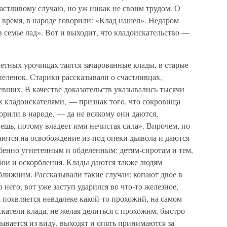
частливому случаю, но уж никак не своим трудом. О
 время, в народе говорили: «Клад нашел». Недаром
в семье лад». Вот и выходит, что кладоискательство —
метных урочищах таятся зачарованные клады, в старые
пеленок. Старики рассказывали о счастливцах,
евших. В качестве доказательств указывались тысячи
х кладоискателями, — признак того, что сокровища
рили в народе, — да не всякому они даются,
ешь, потому владеет ими нечистая сила». Впрочем, по
ются на освобождение из-под опеки дьявола и даются
бенно угнетенным и обделенным: детям-сиротам и тем,
бои и оскорбления. Клады даются также людям
лижним. Рассказывали такие случаи: копают двое в
 него, вот уже заступ ударился во что-то железное,
я появляется невдалеке какой-то прохожий, на самом
скатели клада, не желая делиться с прохожим, быстро
рывается из виду, выходят и опять принимаются за