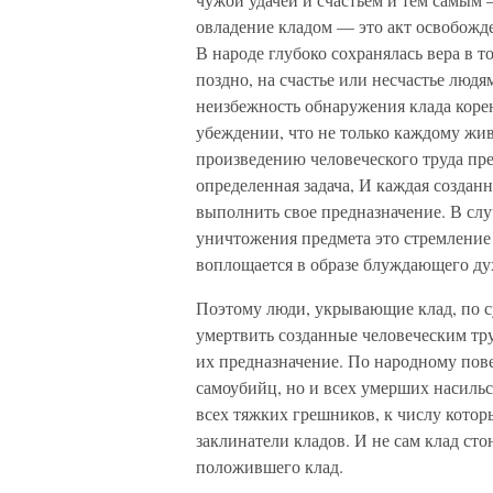
овладение кладом — это акт освобожд
В народе глубоко сохранялась вера в то
поздно, на счастье или несчастье людя
неизбежность обнаружения клада корен
убеждении, что не только каждому жи
произведению человеческого труда пре
определенная задача, И каждая создан
выполнить свое предназначение. В сл
уничтожения предмета это стремление 
воплощается в образе блуждающего ду
Поэтому люди, укрывающие клад, по с
умертвить созданные человеческим тр
их предназначение. По народному пове
самоубийц, но и всех умерших насильс
всех тяжких грешников, к числу котор
заклинатели кладов. И не сам клад сто
положившего клад.