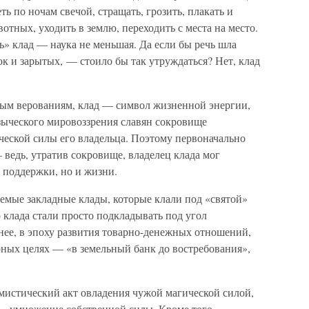
ть по ночам свечой, стращать, грозить, плакать и
вотных, уходить в землю, переходить с места на место.
ть» клад — наука не меньшая. Да если бы речь шла
ок и зарытых, — стоило бы так утруждаться? Нет, клад
ным верованиям, клад — символ жизненной энергии,
 языческого мировоззрения славян сокровище
ческой силы его владельца. Поэтому первоначально
 ведь, утратив сокровище, владелец клада мог
 поддержки, но и жизни.
емые закладные клады, которые клали под «святой»
о клада стали просто подкладывать под угол
нее, в эпоху развития товарно-денежных отношений,
рных целях — «в земельный банк до востребования»,
мистический акт овладения чужой магической силой,
 — умножение собственной силы. Кроме того,