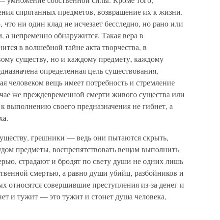
ения спрятанных предметов, возвращение их к жизни.
, что ни один клад не исчезает бесследно, но рано или
м, а непременно обнаружится. Такая вера в
ится в волшебной тайне акта творчества, в
вому существу, но и каждому предмету, каждому
дназначена определенная цель существования,
ная человеком вещь имеет потребность и стремление
учае же преждевременной смерти живого существа или
к выполнению своего предназначения не гибнет, а
ха.
уществу, грешники — ведь они пытаются скрыть,
удом предметы, воспрепятствовать вещам выполнить
рью, страдают и бродят по свету души не одних лишь
твенной смертью, а равно души убийц, разбойников и
ых относятся совершившие преступления из-за денег и
нет и тужит — это тужит и стонет душа человека,