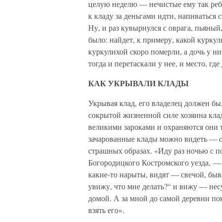
целую неделю — нечистые ему так ребр
к кладу за деньгами идти, напиваться 
Ну, и раз кувырнулся с оврага, пьяный,
было: найдет, к примеру, какой куркуль
куркулихой скоро померли, а дочь у них
тогда и перетаскали у нее, и место, г
КАК УКРЫВАЛИ КЛАДЫ
Укрывая клад, его владелец должен бы
сокрытой жизненной силе хозяина кла
великими зароками и охраняются они
зачарованные клады можно видеть — о
страшных образах. «Иду раз ночью с п
Богородицкого Костромского уезда, — е
какие-то нарыты, видят — свечой, быва
увижу, что мне делать?“ и вижу — нес
домой. А за мной до самой деревни пок
взять его».