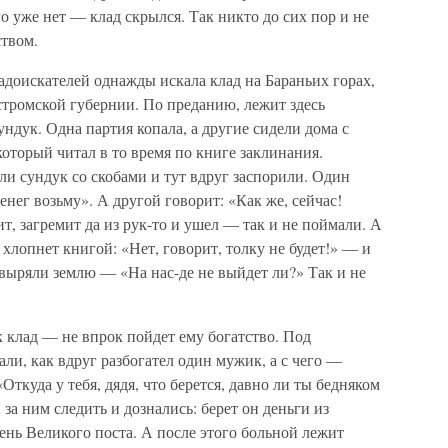
го уже нет — клад скрылся. Так никто до сих пор и не
ством.
адоискателей однажды искала клад на Бараньих горах,
остромской губернии. По преданию, лежит здесь
ндук. Одна партия копала, а другие сидели дома с
оторый читал в то время по книге заклинания.
и сундук со скобами и тут вдруг заспорили. Один
енег возьму». А другой говорит: «Как же, сейчас!
т, загремит да из рук-то и ушел — так и не поймали. А
к хлопнет книгой: «Нет, говорит, толку не будет!» — и
овыряли землю — «На нас-де не выйдет ли?» Так и не
к клад — не впрок пойдет ему богатство. Под
али, как вдруг разбогател один мужик, а с чего —
Откуда у тебя, дядя, что берется, давно ли ты бедняком
за ним следить и дознались: берет он деньги из
день Великого поста. А после этого больной лежит