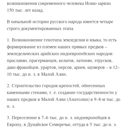
возникновения современного человека Homo sapiens
150 тыс. лет назад.
В начальной истории русского народа имеется четыре
строго документированных этапа.
1. Возникновение генотипа земледелия и языка, то есть
формирование из племен наших прямых предков –
земледельческих арийских индоевропейских народов:
праславян, прагерманцев, кельтов, латинян, этрусков,
дако-фракийцев, урартов, персов, ариев, шумеров – в 12–
10 тыс. до н. э. в Малой Азии.
2. Строительство городов-крепостей, обнесенных
каменными стенами, т. е. создание государственности у
наших предков в Малой Азии (Анатолии) в 9–8-м тыс. до
н. э.
3. Переселение в 7–6 тыс. до н. э. индоевропейцев в
Европу, в Дунайское Семиречье, оттуда в 5 тыс. до н. э.