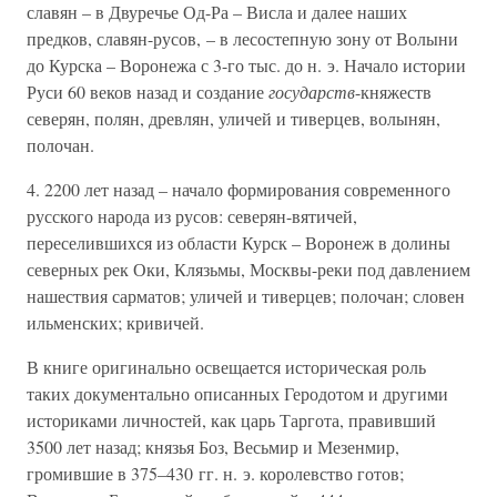
славян – в Двуречье Од-Ра – Висла и далее наших
предков, славян-русов, – в лесостепную зону от Волыни
до Курска – Воронежа с 3-го тыс. до н. э. Начало истории
Руси 60 веков назад и создание
государств
-княжеств
северян, полян, древлян, уличей и тиверцев, волынян,
полочан.
4. 2200 лет назад – начало формирования современного
русского народа из русов: северян-вятичей,
переселившихся из области Курск – Воронеж в долины
северных рек Оки, Клязьмы, Москвы-реки под давлением
нашествия сарматов; уличей и тиверцев; полочан; словен
ильменских; кривичей.
В книге оригинально освещается историческая роль
таких документально описанных Геродотом и другими
историками личностей, как царь Таргота, правивший
3500 лет назад; князья Боз, Весьмир и Мезенмир,
громившие в 375–430 гг. н. э. королевство готов;