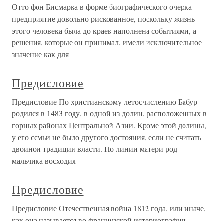
Отто фон Бисмарка в форме биографического очерка —
предприятие довольно рискованное, поскольку жизнь
этого человека была до краев наполнена событиями, а
решения, которые он принимал, имели исключительное
значение как для
Предисловие
Предисловие По христианскому летосчислению Бабур
родился в 1483 году, в одной из долин, расположенных в
горных районах Центральной Азии. Кроме этой долины,
у его семьи не было другого достояния, если не считать
двойной традиции власти. По линии матери род
мальчика восходил
Предисловие
Предисловие Отечественная война 1812 года, или иначе,
как она называется во французской историографии, –