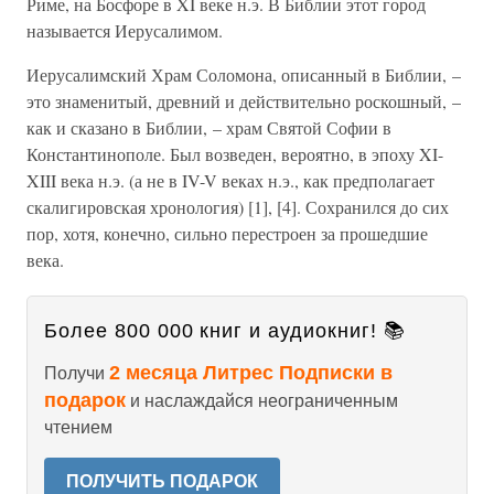
Риме, на Босфоре в XI веке н.э. В Библии этот город
называется Иерусалимом.
Иерусалимский Храм Соломона, описанный в Библии, –
это знаменитый, древний и действительно роскошный, –
как и сказано в Библии, – храм Святой Софии в
Константинополе. Был возведен, вероятно, в эпоху XI-
XIII века н.э. (а не в IV-V веках н.э., как предполагает
скалигировская хронология) [1], [4]. Сохранился до сих
пор, хотя, конечно, сильно перестроен за прошедшие
века.
Более 800 000 книг и аудиокниг! 📚
2 месяца Литрес Подписки в
Получи
подарок
и наслаждайся неограниченным
чтением
ПОЛУЧИТЬ ПОДАРОК