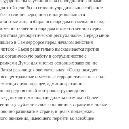
государства была установлена свободно избранными
для этой цели было созвано учредительное собрание
без различия веры, пола и национальности
лжностные лица избирались народом и смещались им, —
кроме поставленной народом и ответственной перед
сия стала демократической республикой». Передо мной
ывшего в Таммерфорсе перед началом действия
 читаю: «Съезд решительно высказывается против
к органическую работу в сотрудничестве с
рамками Думы для многих основных законов, не
Затем резолюция окончательная: «Съезд находит
 все центральные и местные террористические акты,
 имеющих руководящее, административно-
 непосредственный контроль и руководство
съезд находит, что партия должна возможно более
ения и углубления своего влияния в стране все новые
овочно развивать в стране, в целях поддержки,
ного движения, имеющего перейти во всеобщее