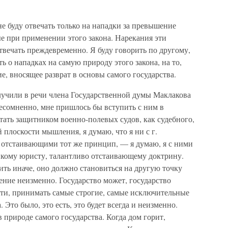
 не буду отвечать только на нападки за превышение
е при применении этого закона. Нарекания эти
твечать преждевременно. Я буду говорить по другому,
ь о нападках на самую природу этого закона, на то,
ие, вносящее разврат в основы самого государства.
лучили в речи члена Государственной думы Маклакова
 несомненно, мне пришлось бы вступить с ним в
ать защитником военно-полевых судов, как судебного,
 плоскости мышления, я думаю, что я ни с г.
 отстаивающими тот же принцип, — я думаю, я с ними
онкому юристу, талантливо отстаивающему доктрину.
ить иначе, оно должно становиться на другую точку
ение неизменно. Государство может, государство
ости, принимать самые строгие, самые исключительные
. Это было, это есть, это будет всегда и неизменно.
 природе самого государства. Когда дом горит,