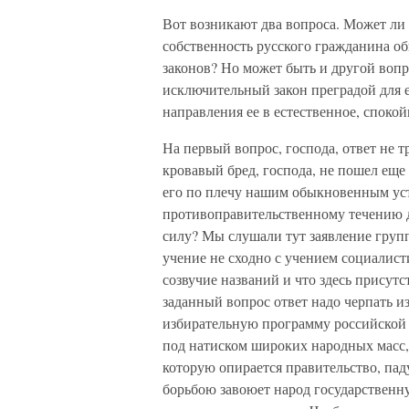
Вот возникают два вопроса. Может ли 
собственность русского гражданина 
законов? Но может быть и другой вопро
исключительный закон преградой для е
направления ее в естественное, спокой
На первый вопрос, господа, ответ не 
кровавый бред, господа, не пошел ещ
его по плечу нашим обыкновенным уст
противоправительственному течению д
силу? Мы слушали тут заявление груп
учение не сходно с учением социалист
созвучие названий и что здесь присут
заданный вопрос ответ надо черпать 
избирательную программу российской 
под натиском широких народных масс,
которую опирается правительство, пад
борьбою завоюет народ государственну