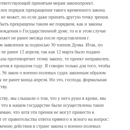
оответствующий принятым мерам законопроект.
лен порядок прекращения такого временного закона.
 не может, но если даже принять другую точку зрения,
 быть прекращены таким же порядком, как и законы
чреждения о Государственной думе, то и в этом случае
ожет не ранее месяца после представления г.
м заявления за подписью 30 членов Думы. Итак, по
 не ранее 12 апреля, так как 12 марта было подано
каза противоречит этому закону, то проект неправилен,
атом в прошлом году. Я говорю только для того, чтобы
ст. 56 закон о военно-полевых судах законным образом
у не ранее конца апреля. Но это, господа, формальная
тву.
ву, мы слышали о том, что у него руки в крови, мы
, что в нашем государстве были осуществлены такие
имаю, что хотя эти прения не могут привести к
т от правительства ответа прямого и ясного на вопрос:
жению действия в стране закона о военно-полевых