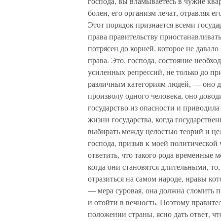
господа, вы вламываетесь в чужие квар
болен, его организм лечат, отравляя ег
Этот порядок признается всеми государ
права правительству приостанавливать
потрясен до корней, которое не давал
права. Это, господа, состояние необхо
усиленных репрессий, не только до п
различным категориям людей, — оно д
произволу одного человека, оно довод
государство из опасности и приводила
жизни государства, когда государстве
выбирать между целостью теорий и цел
господа, призыв к моей политической 
ответить, что такого рода временные 
когда они становятся длительными, то,
отразиться на самом народе, нравы ко
— мера суровая, она должна сломить 
и отойти в вечность. Поэтому правител
положении страны, ясно дать ответ, чт