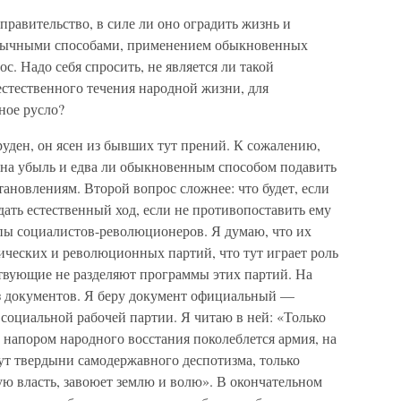
правительство, в силе ли оно оградить жизнь и
обычными способами, применением обыкновенных
с. Надо себя спросить, не является ли такой
стественного течения народной жизни, для
ное русло?
труден, он ясен из бывших тут прений. К сожалению,
е на убыль и едва ли обыкновенным способом подавить
ановлениям. Второй вопрос сложнее: что будет, если
ать естественный ход, если не противопоставить ему
пы социалистов-революционеров. Я думаю, что их
ических и революционных партий, что тут играет роль
ствующие не разделяют программы этих партий. На
из документов. Я беру документ официальный —
социальной рабочей партии. Я читаю в ней: «Только
 напором народного восстания поколеблется армия, на
ут твердыни самодержавного деспотизма, только
ю власть, завоюет землю и волю». В окончательном