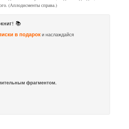
ого. (Аплодисменты справа.)
книг! 📚
писки в подарок
и наслаждайся
омительным фрагментом.