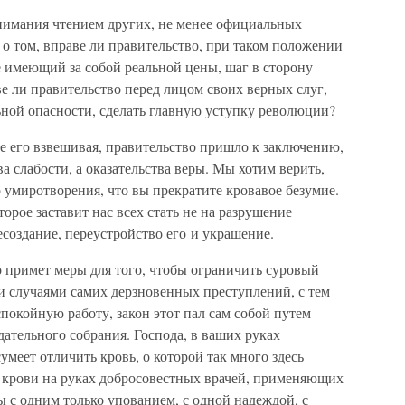
внимания чтением других, не менее официальных
 о том, вправе ли правительство, при таком положении
е имеющий за собой реальной цены, шаг в сторону
е ли правительство перед лицом своих верных слуг,
ной опасности, сделать главную уступку революции?
е его взвешивая, правительство пришло к заключению,
ва слабости, а оказательства веры. Мы хотим верить,
о умиротворения, что вы прекратите кровавое безумие.
торое заставит нас всех стать не на разрушение
есоздание, переустройство его и украшение.
о примет меры для того, чтобы ограничить суровый
 случаями самих дерзновенных преступлений, с тем
спокойную работу, закон этот пал сам собой путем
дательного собрания. Господа, в ваших руках
сумеет отличить кровь, о которой так много здесь
т крови на руках добросовестных врачей, применяющих
 с одним только упованием, с одной надеждой, с