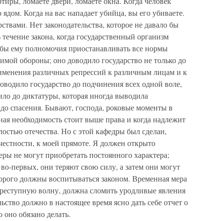
тиры, ломаете двери, ломаете окна. Когда человек
о ядом. Когда на вас нападает убийца, вы его убиваете.
ствами. Нет законодательства, которое не давало бы
 течение закона, когда государственный организм
о бы ему полномочия приостанавливать все нормы
димой обороны; оно доводило государство не только до
рименения различных репрессий к различным лицам и к
оводило государство до подчинения всех одной воле,
ило до диктатуры, которая иногда выводила
 до спасения. Бывают, господа, роковые моменты в
нная необходимость стоит выше права и когда надлежит
остью отечества. Но с этой кафедры был сделан,
честности, к моей прямоте. Я должен открыто
меры не могут приобретать постоянного характера;
 во-первых, они теряют свою силу, а затем они могут
торого должны воспитываться законом. Временная мера
преступную волну, должна сломить уродливые явления
ьство должно в настоящее время ясно дать себе отчет о
о оно обязано делать.