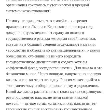
организация сочеталась с утопической и вредной
системой хозяйствования?
Не могу не признаться, что с моей точки зрения
правительства Львова и Керенского, в полтора года
доведшие (пусть невольно) страну до полного
государственного распада методами своей политики,
едва ли не в большей степени заслуживают названия
«абсолютно и объективно антинациональных», нежели
большевизм, сумевший из ничего возродить
государственную дисциплину и создать хотя бы
«эффектный фасад государственности». Для начала и это
бесконечно много. Через мощную, напряженно волевую
власть, и только через нее одну, Россия может прийти к
экономическому и общенациональному оздоровлению.
Какой же смысл расшатывать в таких муках создавшуюся
революционную власть, не имея взамен никакой
другой, — да еще тогда, когда наличная власть делает
героические усилия восстановить государственное