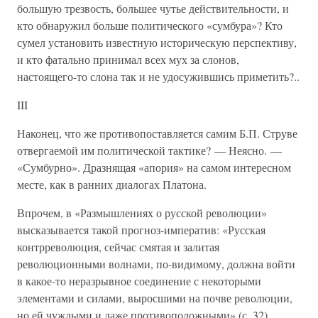
большую трезвость, большее чутье действительности, и
кто обнаружил больше политического «сумбура»? Кто
сумел установить известную историческую перспективу,
и кто фатально принимал всех мух за слонов,
настоящего-то слона так и не удосужившись приметить?..
III
Наконец, что же противопоставляется самим Б.П. Струве
отвергаемой им политической тактике? — Неясно. —
«Сумбурно». Дразнящая «апория» на самом интересном
месте, как в ранних диалогах Платона.
Впрочем, в «Размышлениях о русской революции»
высказывается такой прогноз-императив: «Русская
контрреволюция, сейчас смятая и залитая
революционными волнами, по-видимому, должна войти
в какое-то неразрывное соединение с некоторыми
элементами и силами, выросшими на почве революции,
но ей чуждыми и даже противоположными» (с. 32).