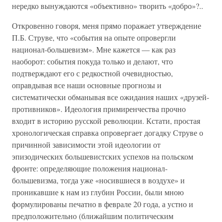
нередко вынуждаются «объективно» творить «добро»?..
Откровенно говоря, меня прямо поражает утверждение
П.Б. Струве, что «события на опыте опровергли
национал-большевизм». Мне кажется — как раз
наоборот: события покуда только и делают, что
подтверждают его с редкостной очевидностью,
оправдывая все наши основные прогнозы и
систематически обманывая все ожидания наших «друзей-
противников». Идеология примиренчества прочно
входит в историю русской революции. Кстати, простая
хронологическая справка опровергает догадку Струве о
причинной зависимости этой идеологии от
эпизодических большевистских успехов на польском
фронте: определяющие положения национал-
большевизма, тогда уже «носившиеся в воздухе» и
проникавшие к нам из глубин России, были мною
формулированы печатно в феврале 20 года, а устно и
предположительно (ближайшим политическим