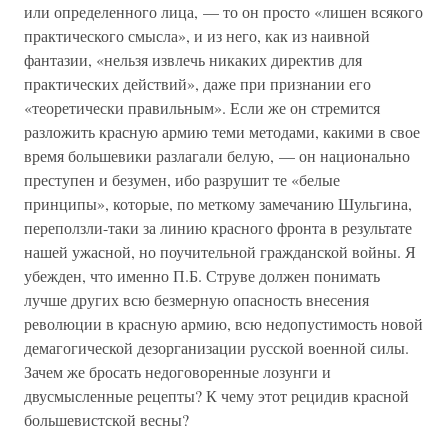
или определенного лица, — то он просто «лишен всякого
практического смысла», и из него, как из наивной
фантазии, «нельзя извлечь никаких директив для
практических действий», даже при признании его
«теоретически правильным». Если же он стремится
разложить красную армию теми методами, какими в свое
время большевики разлагали белую, — он национально
преступен и безумен, ибо разрушит те «белые
принципы», которые, по меткому замечанию Шульгина,
переползли-таки за линию красного фронта в результате
нашей ужасной, но поучительной гражданской войны. Я
убежден, что именно П.Б. Струве должен понимать
лучше других всю безмерную опасность внесения
революции в красную армию, всю недопустимость новой
демагогической дезорганизации русской военной силы.
Зачем же бросать недоговоренные лозунги и
двусмысленные рецепты? К чему этот рецидив красной
большевистской весны?