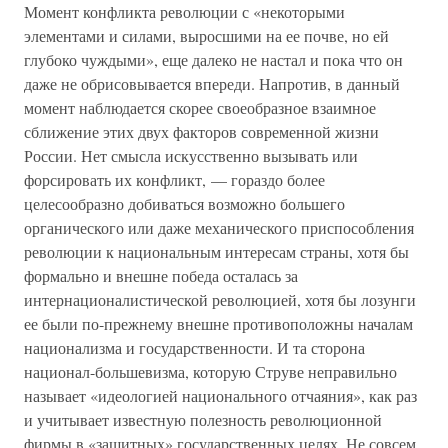
Момент конфликта революции с «некоторыми
элементами и силами, выросшими на ее почве, но ей
глубоко чуждыми», еще далеко не настал и пока что он
даже не обрисовывается впереди. Напротив, в данный
момент наблюдается скорее своеобразное взаимное
сближение этих двух факторов современной жизни
России. Нет смысла искусственно вызывать или
форсировать их конфликт, — гораздо более
целесообразно добиваться возможно большего
органического или даже механического приспособления
революции к национальным интересам страны, хотя бы
формально и внешне победа осталась за
интернационалистической революцией, хотя бы лозунги
ее были по-прежнему внешне противоположны началам
национализма и государственности. И та сторона
национал-большевизма, которую Струве неправильно
называет «идеологией национального отчаяния», как раз
и учитывает известную полезность революционной
фирмы в «защитных» государственных целях. Не совсем