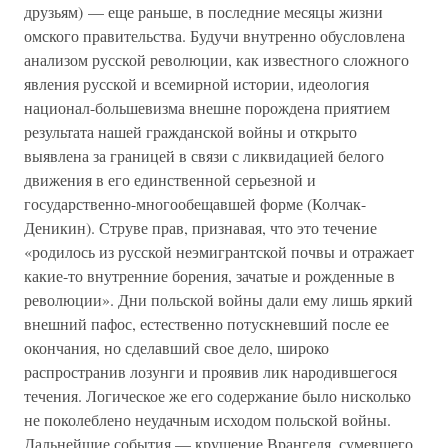
друзьям) — еще раньше, в последние месяцы жизни
омского правительства. Будучи внутренно обусловлена
анализом русской революции, как известного сложного
явления русской и всемирной истории, идеология
национал-большевизма внешне порождена приятием
результата нашей гражданской войны и открыто
выявлена за границей в связи с ликвидацией белого
движения в его единственной серьезной и
государственно-многообещавшей форме (Колчак-
Деникин). Струве прав, признавая, что это течение
«родилось из русской неэмигрантской почвы и отражает
какие-то внутренние борения, зачатые и рожденные в
революции». Дни польской войны дали ему лишь яркий
внешний пафос, естественно потускневший после ее
окончания, но сделавший свое дело, широко
распространив лозунги и проявив лик народившегося
течения. Логическое же его содержание было нисколько
не поколеблено неудачным исходом польской войны.
Дальнейшие события — крушение Врангеля, сумевшего