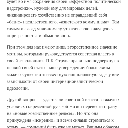
будет во имя сохранения своей «эффектной политической
надстройки», нужной ему для мировых целей,
ликвидировать хозяйственно не оправдавший себя
«базис» насильственного, «азиатского коммунизма». Тем
самым и фасад мало-помалу утратит свою кажущуюся
«призрачность» и обманчивость.
При этом для нас имеют лишь второстепенное значение
мотивы, которыми руководствуется советская власть в
своей «эволюции». П.Б. Струве правильно подчеркнул в
первой своей статье наше утверждение: большевизм
может осуществить известную национальную задачу вне
зависимости от своей интернационалистической
идеологии.
Другой вопрос — удастся ли советской власти в тяжелых
условиях современной русской жизни перевести страну
на «новые хозяйственные рельсы». Но что она
принуждена «искренно» и всеми силами стремиться к
этому, — сомнений быть уже не может. Равным образом