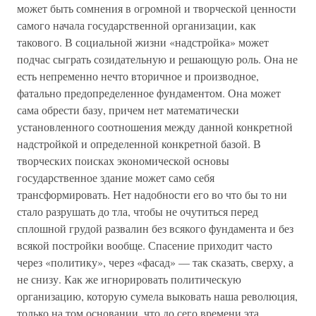
может быть сомнения в огромной и творческой ценности
самого начала государственной организации, как
такового. В социальной жизни «надстройка» может
подчас сыграть созидательную и решающую роль. Она не
есть непременно нечто вторичное и производное,
фатально предопределенное фундаментом. Она может
сама обрести базу, причем нет математически
установленного соотношения между данной конкретной
надстройкой и определенной конкретной базой. В
творческих поисках экономической основы
государственное здание может само себя
трансформировать. Нет надобности его во что бы то ни
стало разрушать до тла, чтобы не очутиться перед
сплошной грудой развалин без всякого фундамента и без
всякой постройки вообще. Спасение приходит часто
через «политику», через «фасад» — так сказать, сверху, а
не снизу. Как же игнорировать политическую
организацию, которую сумела выковать наша революция,
только на том основании, что до сего времени эта