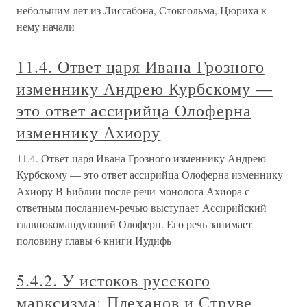
небольшим лет из Лиссабона, Стокгольма, Цюриха к
нему начали
11.4. Ответ царя Ивана Грозного
изменнику Андрею Курбскому —
это ответ ассирийца Олоферна
изменнику Ахиору
11.4. Ответ царя Ивана Грозного изменнику Андрею
Курбскому — это ответ ассирийца Олоферна изменнику
Ахиору В Библии после речи-монолога Ахиора с
ответным посланием-речью выступает Ассирийский
главнокомандующий Олоферн. Его речь занимает
половину главы 6 книги Иудифь
5.4.2. У истоков русского
марксизма: Плеханов и Струве