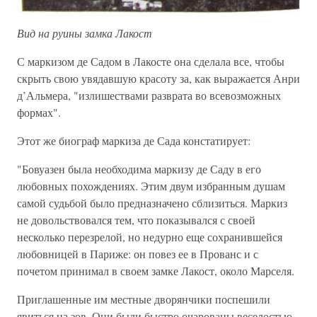
Вид на руины замка Лакост
С маркизом де Садом в Лакосте она сделала все, чтобы
скрыть свою увядавшую красоту за, как выражается Анри
д’Альмера, "излишествами разврата во всевозможных
формах".
Этот же биограф маркиза де Сада констатирует:
"Бовуазен была необходима маркизу де Саду в его
любовных похождениях. Этим двум избранным душам
самой судьбой было предназначено сблизиться. Маркиз
не довольствовался тем, что показывался с своей
несколько перезрелой, но недурно еще сохранившейся
любовницей в Париже: он повез ее в Прованс и с
почетом принимал в своем замке Лакост, около Марселя.
Приглашенные им местные дворянчики поспешили
явиться на зов. Они были быстро очарованы веселостью