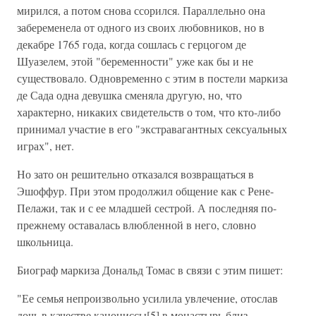
мирился, а потом снова ссорился. Параллельно она
забеременела от одного из своих любовников, но в
декабре 1765 года, когда сошлась с герцогом де
Шуазелем, этой "беременности" уже как бы и не
существовало. Одновременно с этим в постели маркиза
де Сада одна девушка сменяла другую, но, что
характерно, никаких свидетельств о том, что кто-либо
принимал участие в его "экстравагантных сексуальных
играх", нет.
Но зато он решительно отказался возвращаться в
Эшоффур. При этом продолжил общение как с Рене-
Пелажи, так и с ее младшей сестрой. А последняя по-
прежнему оставалась влюбленной в него, словно
школьница.
Биограф маркиза Дональд Томас в связи с этим пишет:
"Ее семья непроизвольно усилила увлечение, отослав
дочь в качестве канониссы[5] в монастырь близ