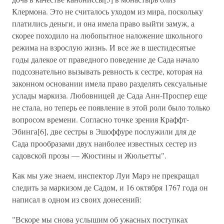
Клермона. Это не считалось уходом из мира, поскольку
платились деньги, и она имела право выйти замуж, а
скорее походило на любопытное наложение школьного
режима на взрослую жизнь. И все же в шестидесятые
годы далекое от праведного поведение де Сада начало
подсознательно вызывать ревность к сестре, которая на
законном основании имела право разделять сексуальные
услады маркиза. Любовницей де Сада Анн-Проспер еще
не стала, но теперь ее появление в этой роли было только
вопросом времени. Согласно точке зрения Краффт-
Эбинга[6], две сестры в Эшоффуре послужили для де
Сада прообразами двух наиболее известных сестер из
садовской прозы — Жюстины и Жюльетты".
Как мы уже знаем, инспектор Луи Марэ не прекращал
следить за маркизом де Садом, и 16 октября 1767 года он
написал в одном из своих донесений:
"Вскоре мы снова услышим об ужасных поступках