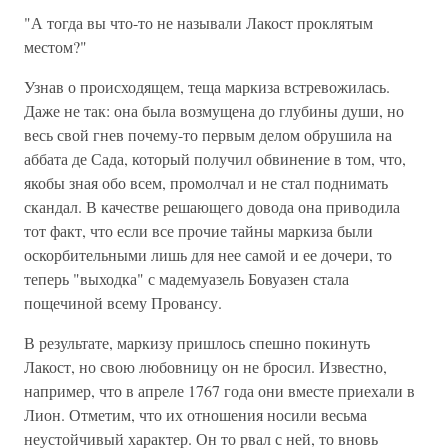
"А тогда вы что-то не называли Лакост проклятым
местом?"
Узнав о происходящем, теща маркиза встревожилась.
Даже не так: она была возмущена до глубины души, но
весь свой гнев почему-то первым делом обрушила на
аббата де Сада, который получил обвинение в том, что,
якобы зная обо всем, промолчал и не стал поднимать
скандал. В качестве решающего довода она приводила
тот факт, что если все прочие тайны маркиза были
оскорбительными лишь для нее самой и ее дочери, то
теперь "выходка" с мадемуазель Бовуазен стала
пощечиной всему Провансу.
В результате, маркизу пришлось спешно покинуть
Лакост, но свою любовницу он не бросил. Известно,
например, что в апреле 1767 года они вместе приехали в
Лион. Отметим, что их отношения носили весьма
неустойчивый характер. Он то рвал с ней, то вновь