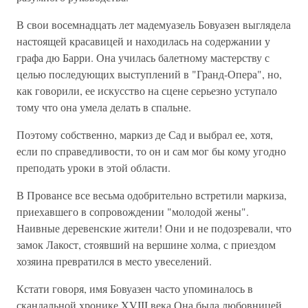
В свои восемнадцать лет мадемуазель Бовуазен выглядела
настоящей красавицей и находилась на содержании у
графа дю Барри. Она училась балетному мастерству с
целью последующих выступлений в "Гранд-Опера", но,
как говорили, ее искусство на сцене серьезно уступало
тому что она умела делать в спальне.
Поэтому собственно, маркиз де Сад и выбрал ее, хотя,
если по справедливости, то он и сам мог бы кому угодно
преподать уроки в этой области.
В Провансе все весьма одобрительно встретили маркиза,
приехавшего в сопровождении "молодой жены".
Наивные деревенские жители! Они и не подозревали, что
замок Лакост, стоявший на вершине холма, с приездом
хозяина превратился в место увеселений.
Кстати говоря, имя Бовуазен часто упоминалось в
скандальной хронике XVIII века Она была любовницей