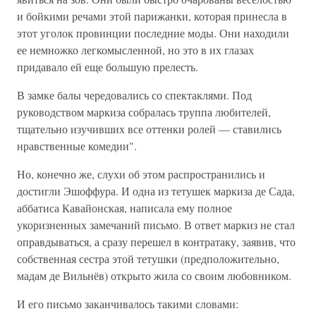
и бойкими речами этой парижанки, которая принесла в
этот уголок провинции последние моды. Они находили
ее немножко легкомысленной, но это в их глазах
придавало ей еще большую прелесть.
В замке балы чередовались со спектаклями. Под
руководством маркиза собралась труппа любителей,
тщательно изучивших все оттенки ролей — ставились
нравственные комедии".
Но, конечно же, слухи об этом распространились и
достигли Эшоффура. И одна из тетушек маркиза де Сада,
аббатиса Кавайонская, написала ему полное
укоризненных замечаний письмо. В ответ маркиз не стал
оправдываться, а сразу перешел в контратаку, заявив, что
собственная сестра этой тетушки (предположительно,
мадам де Вильнёв) открыто жила со своим любовником.
И его письмо заканчивалось такими словами: