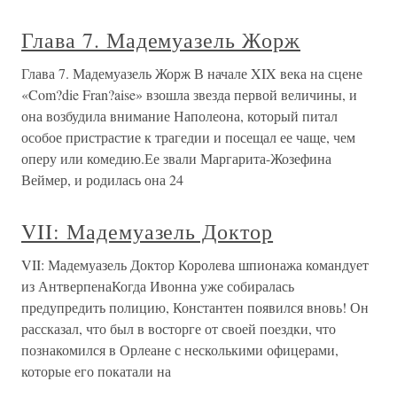
Глава 7. Мадемуазель Жорж
Глава 7. Мадемуазель Жорж В начале XIX века на сцене
«Com?die Fran?aise» взошла звезда первой величины, и
она возбудила внимание Наполеона, который питал
особое пристрастие к трагедии и посещал ее чаще, чем
оперу или комедию.Ее звали Маргарита-Жозефина
Веймер, и родилась она 24
VII: Мадемуазель Доктор
VII: Мадемуазель Доктор Королева шпионажа командует
из АнтверпенаКогда Ивонна уже собиралась
предупредить полицию, Константен появился вновь! Он
рассказал, что был в восторге от своей поездки, что
познакомился в Орлеане с несколькими офицерами,
которые его покатали на