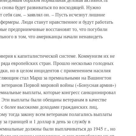
а снова будет развиваться по восходящей. Нужно
 себя сам, – заявлял он. – Пусть исчезнут лишние
фермеры. Люди станут нравственнее и будут работать
амые предприимчивые восстановят то, что погубили
льного в том, что американцы начали ненавидеть
доверия к капиталистической системе. Коммунизм их не
т ряда европейских стран. Прошло несколько голодных
ядки, но в целом инцидентов с применением насилия
атляющим стал Марш за премиальными на Вашингтон
ых ветеранов Первой мировой войны («Бонусная армия»)
ремиальные выплаты, которые конгресс санкционировал
а. Эти выплаты были обещаны ветеранам в качестве
 с более высокими доходами гражданских лиц,
ому тогда закону всем ветеранам полагались выплаты
бу за границей и 1 доллар в день за службу в
емиальные должны были выплачиваться до 1945 г., но
и были им нужны немедленно, и они потребовали их от