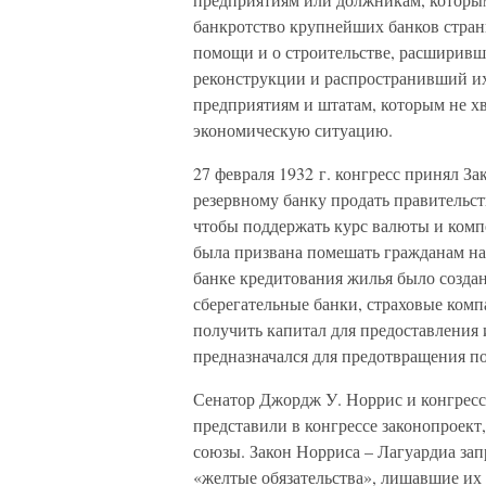
банкротство крупнейших банков страны
помощи и о строительстве, расширив
реконструкции и распространивший и
предприятиям и штатам, которым не х
экономическую ситуацию.
27 февраля 1932 г. конгресс принял З
резервному банку продать правительст
чтобы поддержать курс валюты и компе
была призвана помешать гражданам на
банке кредитования жилья было создан
сберегательные банки, страховые ком
получить капитал для предоставления
предназначался для предотвращения п
Сенатор Джордж У. Норрис и конгрес
представили в конгрессе законопроект
союзы. Закон Норриса – Лагуардиа за
«желтые обязательства», лишавшие их 