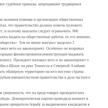
ших судебные приказы, запрещавшие трудящимся
ля оказания помощи и организации общественных
итал, что правительство должно помочь положить
т, и поэтому выплаты следует ограничить. 900
алось выдать на общественные работы, по его мнению,
бщества». Тем не менее конгресс выделил 2
ожил вето на законопроект. Особенно он возражал
порации финансирования реконструкции выдавать
изнесу. Президент наложил вето и на законопроект о
 Масл-Шоалс на реке Теннесси в Северной Алабаме,
ать обширную территорию на юго-востоке страны.
грубым вмешательством правительства в дела частного
м уверенность, что на предстоящих президентских
обеды. Демократическая партия проводила конвент в
дания превратили борьбу за выдвижение кандидатов в