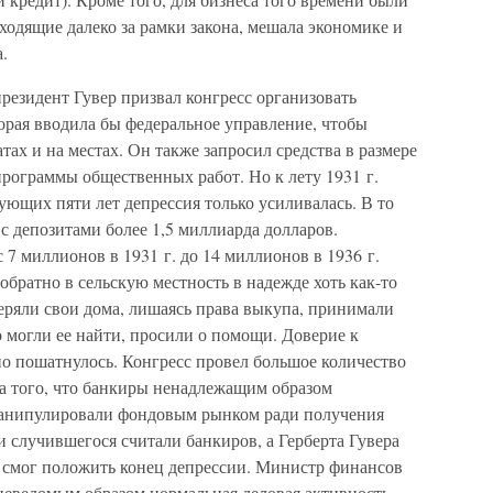
одящие далеко за рамки закона, мешала экономике и
.
резидент Гувер призвал конгресс организовать
рая вводила бы федеральное управление, чтобы
ах и на местах. Он также запросил средства в размере
программы общественных работ. Но к лету 1931 г.
дующих пяти лет депрессия только усиливалась. В то
 с депозитами более 1,5 миллиарда долларов.
 7 миллионов в 1931 г. до 14 миллионов в 1936 г.
братно в сельскую местность в надежде хоть как-то
теряли свои дома, лишаясь права выкупа, принимали
 могли ее найти, просили о помощи. Доверие к
но пошатнулось. Конгресс провел большое количество
ва того, что банкиры ненадлежащим образом
 манипулировали фондовым рынком ради получения
случившегося считали банкиров, а Герберта Гувера
е смог положить конец депрессии. Министр финансов
неведомым образом нормальная деловая активность