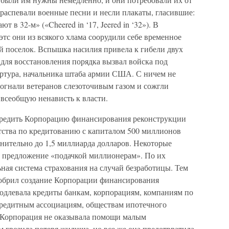
 распевали военные песни и несли плакаты, гласившие:
 в 32-м» («Cheered in ‘17, Jeered in ‘32»). В
тс они из всякого хлама соорудили себе временное
 поселок. Вспышка насилия привела к гибели двух
 для восстановления порядка вызвал войска под
ртура, начальника штаба армии США. С ничем не
огнали ветеранов слезоточивым газом и сожгли
всеобщую ненависть к власти.
редить Корпорацию финансирования реконструкции
нтства по кредитованию с капиталом 500 миллионов
нительно до 1,5 миллиарда долларов. Некоторые
о предложение «подачкой миллионерам». По их
ная система страхования на случай безработицы. Тем
одобрил создание Корпорации финансирования
родлевала кредиты банкам, корпорациям, компаниям по
кредитным ассоциациям, обществам ипотечного
. Корпорация не оказывала помощи малым
 грозила потеря жилища, но все же она предотвратила