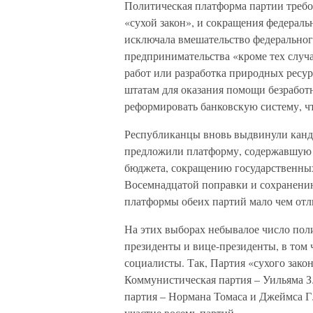
Политическая платформа партии треб
«сухой закон», и сокращения федераль
исключала вмешательство федерального
предпринимательства «кроме тех случа
работ или разработка природных ресур
штатам для оказания помощи безработ
реформировать банковскую систему, ч
Республиканцы вновь выдвинули канди
предложили платформу, содержавшую 
бюджета, сокращению государственных
Восемнадцатой поправки и сохранению
платформы обеих партий мало чем отли
На этих выборах небывалое число пол
президенты и вице-президенты, в том 
социалисты. Так, Партия «сухого зако
Коммунистическая партия – Уильяма З
партия – Нормана Томаса и Джеймса Г.
участие восемь партий.