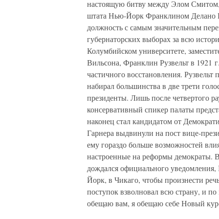
настоящую битву между Элом Смитом,
штата Нью-Йорк Франклином Делано Руз
должность с самым значительным пере
губернаторских выборах за всю истор
Колумбийском университете, заместит
Вильсона, Франклин Рузвельт в 1921 г
частичного восстановления. Рузвельт 
набирал большинства в две трети голо
президенты. Лишь после четвертого ра
консервативный спикер палаты предста
наконец стал кандидатом от Демократ
Гарнера выдвинули на пост вице-прези
ему гораздо больше возможностей влия
настроенные на реформы демократы. В
дождался официального уведомления, 
Йорк, в Чикаго, чтобы произнести речь
поступок взволновал всю страну, и по 
обещаю вам, я обещаю себе Новый курс