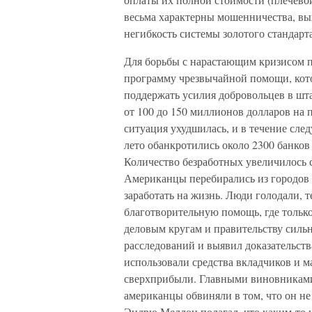
весьма характерны мошенничества, вых
негибкость системы золотого стандарта
Для борьбы с нарастающим кризисом п
программу чрезвычайной помощи, кото
поддержать усилия добровольцев в штат
от 100 до 150 миллионов долларов на 
ситуация ухудшилась, и в течение сле
лето обанкротились около 2300 банков
Количество безработных увеличилось с
Американцы перебирались из городов о
заработать на жизнь. Люди голодали, 
благотворительную помощь, где только
деловым кругам и правительству силь
расследований и выявил доказательст
использовали средства вкладчиков и
сверхприбыли. Главными виновниками 
американцы обвиняли в том, что он н
Эндрю Меллон полагал, что каким-то 