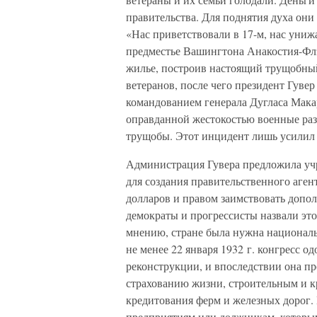
правительства. Для поднятия духа они
«Нас приветствовали в 17-м, нас унижают
предместье Вашингтона Анакостия-Флэ
жилье, построив настоящий трущобный
ветеранов, после чего президент Гувер
командованием генерала Дугласа Мака
оправданной жестокостью военные раз
трущобы. Этот инцидент лишь усилил 
Администрация Гувера предложила уч
для создания правительственного аге
долларов и правом заимствовать допол
демократы и прогрессисты назвали эт
мнению, стране была нужна националь
не менее 22 января 1932 г. конгресс 
реконструкции, и впоследствии она п
страхованию жизни, строительным и 
кредитования ферм и железных дорог
предприятиям или должникам, которым