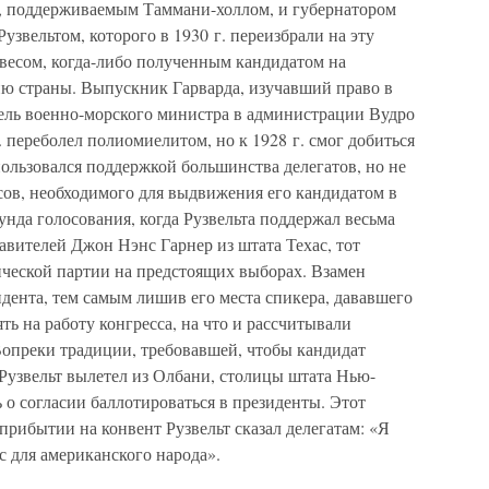
 поддерживаемым Таммани-холлом, и губернатором
вельтом, которого в 1930 г. переизбрали на эту
весом, когда-либо полученным кандидатом на
ию страны. Выпускник Гарварда, изучавший право в
ель военно-морского министра в администрации Вудро
. переболел полиомиелитом, но к 1928 г. смог добиться
пользовался поддержкой большинства делегатов, но не
сов, необходимого для выдвижения его кандидатом в
унда голосования, когда Рузвельта поддержал весьма
вителей Джон Нэнс Гарнер из штата Техас, тот
ической партии на предстоящих выборах. Взамен
дента, тем самым лишив его места спикера, дававшего
ть на работу конгресса, на что и рассчитывали
опреки традиции, требовавшей, чтобы кандидат
Рузвельт вылетел из Олбани, столицы штата Нью-
 о согласии баллотироваться в президенты. Этот
прибытии на конвент Рузвельт сказал делегатам: «Я
 для американского народа».