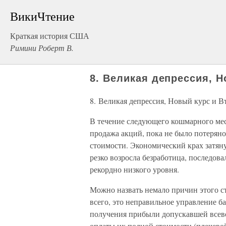
ВикиЧтение
Краткая история США
Римини Роберт В.
8. Великая депрессия, 
8. Великая депрессия, Новый курс и В
В течение следующего кошмарного мес
продажа акций, пока не было потерян
стоимости. Экономический крах затяну
резко возросла безработица, последов
рекордно низкого уровня.
Можно назвать немало причин этого с
всего, это неправильное управление б
получения прибыли допускавшей всево
оплаты их полной стоимости (плечевой