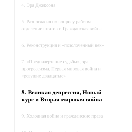
4. Эра Джексона
5. Разногласия по вопросу рабства,
отделение штатов и Гражданская война
6. Реконструкция и «позолоченный век»
7. «Предначертание судьбы», эра
прогрессизма, Первая мировая война и
«ревущие двадцатые»
8. Великая депрессия, Новый
курс и Вторая мировая война
9. Холодная война и гражданские права