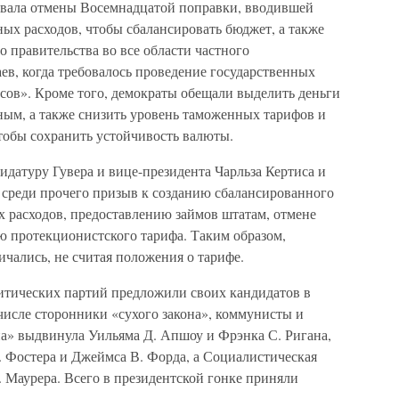
овала отмены Восемнадцатой поправки, вводившей
ных расходов, чтобы сбалансировать бюджет, а также
 правительства во все области частного
ев, когда требовалось проведение государственных
сов». Кроме того, демократы обещали выделить деньги
ным, а также снизить уровень таможенных тарифов и
тобы сохранить устойчивость валюты.
датуру Гувера и вице-президента Чарльза Кертиса и
среди прочего призыв к созданию сбалансированного
 расходов, предоставлению займов штатам, отмене
 протекционистского тарифа. Таким образом,
чались, не считая положения о тарифе.
итических партий предложили своих кандидатов в
числе сторонники «сухого закона», коммунисты и
на» выдвинула Уильяма Д. Апшоу и Фрэнка С. Ригана,
. Фостера и Джеймса В. Форда, а Социалистическая
 Маурера. Всего в президентской гонке приняли