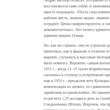
восстановится сама собой, и экономик
просто подождать. «Пусть спад изживет
рабочие места, лишние акции, лишние 
усерднее. Цены скорректируются, и с
некомпетентные». Нет ничего удивите
администрацию Гувера.
Но, как ни странно, они не утратили 
привлекал, как и фашизм, в отличие о
маршей, случались и массовые беспор
было немного. Вероятно, самым впеч
1932 г., когда 12–15 тысяч безработн
съехались в столицу и потребовали п
еще в 1924 г., преодолев вето Кулидж
компенсации их низких, по сравнению
заработков во время войны. По принят
из расчета 1,25 доллара в день за служ
Соединенных Штатах. Впрочем, эти пр
ветераны и их семьи голодали. Деньг