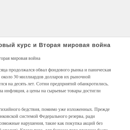
Новый курс и Вторая мировая война
торая мировая война
яца продолжался обвал фондового рынка и паническая
о около 30 миллиардов долларов их рыночной
лся на десять лет. Сотни предприятий обанкротились,
ала инфляция, а цены на сырьевые товары достигли
тихийного бедствия, помимо уже изложенных. Прежде
анковской системой Федерального резерва, ради
зможные нарушения, такие как покупка акций без
 кредит). Кроме того, для бизнеса того времени были