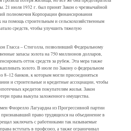
. 21 июля 1932 г. был принят Закон о чрезвычайной
ший полномочия Корпорации финансирования
х на помощь строительным и сельскохозяйственным
ватало средств, чтобы улучшить тяжелую
акон Гласса – Стиголла, позволивший Федеральному
венные запасы золота на 750 миллионов долларов,
нсировать отток средств за рубеж. Эта мера также
капливать золото. В июле по Закону о федеральном
о 8–12 банков, к которым могли присоединяться
пании и строительные и кредитные ассоциации, чтобы
 ипотечных кредитов покупателям жилья. Закон
отери права выкупа заложенного имущества.
смен Фиорелло Лагуардиа из Прогрессивной партии
, признававший право трудящихся на объединение в
прещал заключать с работниками так называемые
права вступать в профсоюз, а также ограничивал