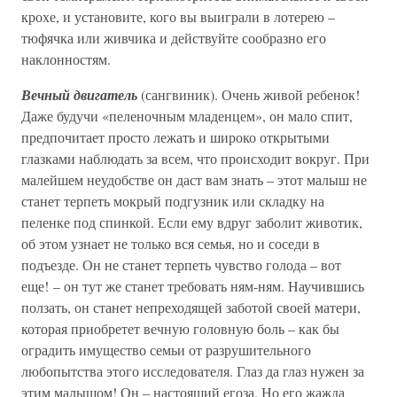
крохе, и установите, кого вы выиграли в лотерею –
тюфячка или живчика и действуйте сообразно его
наклонностям.
Вечный двигатель
(сангвиник). Очень живой ребенок!
Даже будучи «пеленочным младенцем», он мало спит,
предпочитает просто лежать и широко открытыми
глазками наблюдать за всем, что происходит вокруг. При
малейшем неудобстве он даст вам знать – этот малыш не
станет терпеть мокрый подгузник или складку на
пеленке под спинкой. Если ему вдруг заболит животик,
об этом узнает не только вся семья, но и соседи в
подъезде. Он не станет терпеть чувство голода – вот
еще! – он тут же станет требовать ням-ням. Научившись
ползать, он станет непреходящей заботой своей матери,
которая приобретет вечную головную боль – как бы
оградить имущество семьи от разрушительного
любопытства этого исследователя. Глаз да глаз нужен за
этим малышом! Он – настоящий егоза. Но его жажда