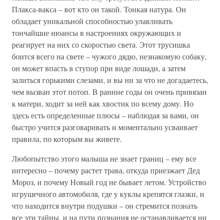
Плакса-вакса – вот кто он такой. Тонкая натура. Он
обладает уникальной способностью улавливать
тончайшие нюансы в настроениях окружающих и
реагирует на них со скоростью света. Этот трусишка
боится всего на свете – чужого дядю, незнакомую собаку,
он может впасть в ступор при виде лошади, а затем
залиться горькими слезами, и вы ни за что не догадаетесь,
чем вызван этот потоп. В ранние годы он очень привязан
к матери, ходит за ней как хвостик по всему дому. Но
здесь есть определенные плюсы – наблюдая за вами, он
быстро учится разговаривать и моментально усваивает
правила, по которым вы живете.
Любопытство этого малыша не знает границ – ему все
интересно – почему растет трава, откуда приезжает Дед
Мороз, и почему Новый год не бывает летом. Устройство
игрушечного автомобиля, где у куклы крепятся глазки, и
что находится внутри подушки – он стремится познать
все эти тайны, и на пути познания не останавливается ни