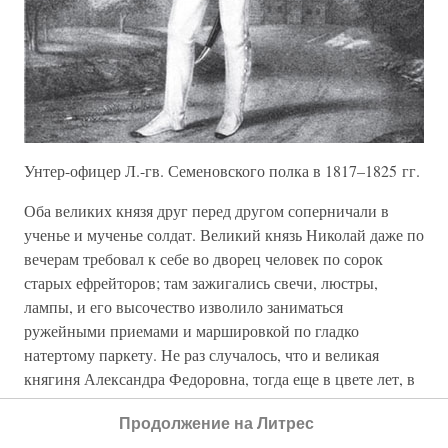
Унтер-офицер Л.-гв. Семеновского полка в 1817–1825 гг.
Оба великих князя друг перед другом соперничали в
ученье и мученье солдат. Великий князь Николай даже по
вечерам требовал к себе во дворец человек по сорок
старых ефрейторов; там зажигались свечи, люстры,
лампы, и его высочество изволило заниматься
ружейными приемами и маршировкой по гладко
натертому паркету. Не раз случалось, что и великая
княгиня Александра Федоровна, тогда еще в цвете лет, в
угоду своему супругу, становилась на правый фланг
Продолжение на Литрес
сбоку какого-нибудь усача-гренадера и маршировала,