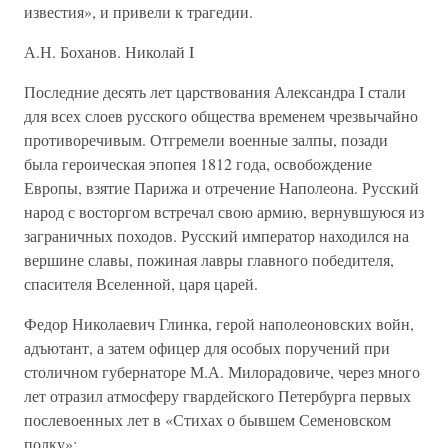
известия», и привели к трагедии.
А.Н. Боханов. Николай I
Последние десять лет царствования Александра I стали
для всех слоев русского общества временем чрезвычайно
противоречивым. Отгремели военные залпы, позади
была героическая эпопея 1812 года, освобождение
Европы, взятие Парижа и отречение Наполеона. Русский
народ с восторгом встречал свою армию, вернувшуюся из
заграничных походов. Русский император находился на
вершине славы, пожиная лавры главного победителя,
спасителя Вселенной, царя царей.
Федор Николаевич Глинка, герой наполеоновских войн,
адъютант, а затем офицер для особых поручений при
столичном губернаторе М.А. Милорадовиче, через много
лет отразил атмосферу гвардейского Петербурга первых
послевоенных лет в «Стихах о бывшем Семеновском
полку»: