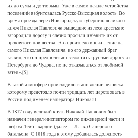
их до сумы и до тюрьмы. Уже в самом начале устройства
поселений взбунтовалась Русско-Высоцкая волость. Во
время проезда через Новгородскую губернию великого
князя Николая Павловича вышедшие из леса крестьяне
загородили дорогу и слезно просили избавить их от
проклятого новшества. Это произвело впечатление на
самого Николая Павловича, но его державный брат
заявил, что он предпочитает замостить трупами дорогу от
Петербурга до Чудова, но не отказываться от любимой
затеи».[5]
В такой атмосфере происходило становление человека,
которому предстояло почти тридцать лет царствовать в
России под именем императора Николая I.
В 1817 году великий князь Николай Павлович был
назначен генерал-инспектором по инженерной части и
шефом Лейб-гвардии (далее — Л.-гв.) Саперного
батальона. С 1818 года к этому добавилась должность