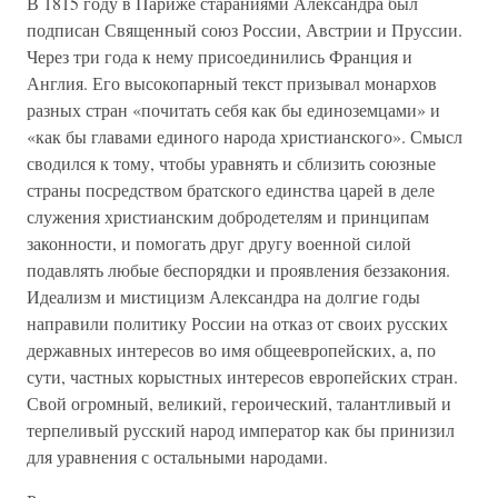
В 1815 году в Париже стараниями Александра был
подписан Священный союз России, Австрии и Пруссии.
Через три года к нему присоединились Франция и
Англия. Его высокопарный текст призывал монархов
разных стран «почитать себя как бы единоземцами» и
«как бы главами единого народа христианского». Смысл
сводился к тому, чтобы уравнять и сблизить союзные
страны посредством братского единства царей в деле
служения христианским добродетелям и принципам
законности, и помогать друг другу военной силой
подавлять любые беспорядки и проявления беззакония.
Идеализм и мистицизм Александра на долгие годы
направили политику России на отказ от своих русских
державных интересов во имя общеевропейских, а, по
сути, частных корыстных интересов европейских стран.
Свой огромный, великий, героический, талантливый и
терпеливый русский народ император как бы принизил
для уравнения с остальными народами.