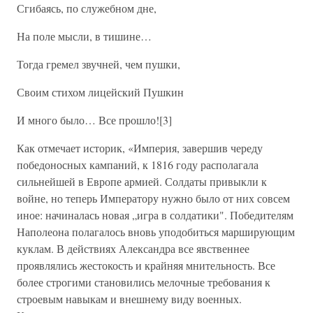
Сгибаясь, по служебном дне,
На поле мысли, в тишине…
Тогда гремел звучней, чем пушки,
Своим стихом лицейский Пушкин
И много было… Все прошло![3]
Как отмечает историк, «Империя, завершив череду
победоносных кампаний, к 1816 году располагала
сильнейшей в Европе армией. Солдаты привыкли к
войне, но теперь Императору нужно было от них совсем
иное: начиналась новая „игра в солдатики". Победителям
Наполеона полагалось вновь уподобиться марширующим
куклам. В действиях Александра все явственнее
проявлялись жестокость и крайняя мнительность. Все
более строгими становились мелочные требования к
строевым навыкам и внешнему виду военных.