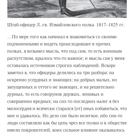
Штаб-офицер Л.-гв. Измайловского полка. 1817–1825 гг.
…По мере того как начинал я знакомиться со своими
подчиненными и видеть происходившее в прочих
полках, я возымел мысль, что под сим, то есть военным
распутством, крылось что-то важное; и мысль сия у меня
оставалась источником строгих наблюдений. Вскоре
заметил я, что офицеры делились на три разбора: на
искренно усердных и знающих; на добрых малых, но
запущенных и оттого не знающих, и на решительно
дурных, то есть говорунов дерзких, ленивых и
совершенно вредных; на сих-то последних налег я без
милосердия и всячески старался [от] оных избавиться, что
мне и удавалось. Но дело сие было нелегкое, ибо сии-то
люди составляли как бы цепь чрез все полки и в обществе
имели покровителей, коих сильное влияние оказывалось