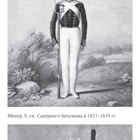
Минер Л.-гв. Саперного батальона в 1817–1819 гг.