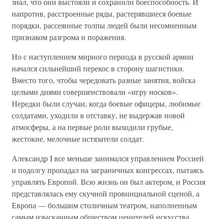
знал, что они выстояли и сохранили боеспособность. И
напротив, расстроенные ряды, растерявшиеся боевые
порядки, рассеянные толпы людей были несомненным
признаком разгрома и поражения.
Но с наступлением мирного периода в русской армии
начался сильнейший перекос в сторону шагистики.
Вместо того, чтобы чередовать разные занятия, войска
целыми днями совершенствовали «игру носков».
Нередки были случаи, когда боевые офицеры, любимые
солдатами, уходили в отставку, не выдержав новой
атмосферы, а на первые роли выходили грубые,
жестокие, мелочные истязатели солдат.
Александр I все меньше занимался управлением Россией
и подолгу пропадал на заграничных конгрессах, пытаясь
управлять Европой. Всю жизнь он был актером, и Россия
представлялась ему скучной провинциальной сценой, а
Европа — большим столичным театром, наполненным
самым изысканным обществом ценителей искусства.