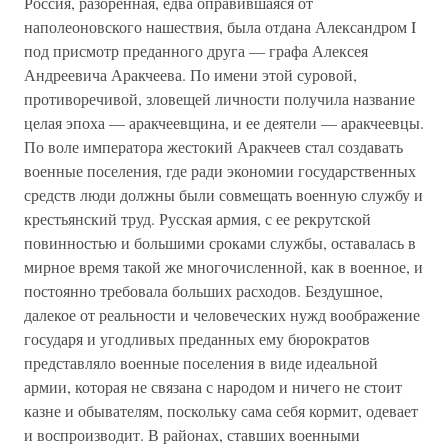
Россия, разоренная, едва оправившаяся от
наполеоновского нашествия, была отдана Александром I
под присмотр преданного друга — графа Алексея
Андреевича Аракчеева. По имени этой суровой,
противоречивой, зловещей личности получила название
целая эпоха — аракчеевщина, и ее деятели — аракчеевцы.
По воле императора жестокий Аракчеев стал создавать
военные поселения, где ради экономии государственных
средств люди должны были совмещать военную службу и
крестьянский труд. Русская армия, с ее рекрутской
повинностью и большими сроками службы, оставалась в
мирное время такой же многочисленной, как в военное, и
постоянно требовала больших расходов. Бездушное,
далекое от реальности и человеческих нужд воображение
государя и угодливых преданных ему бюрократов
представляло военные поселения в виде идеальной
армии, которая не связана с народом и ничего не стоит
казне и обывателям, поскольку сама себя кормит, одевает
и воспроизводит. В районах, ставших военными