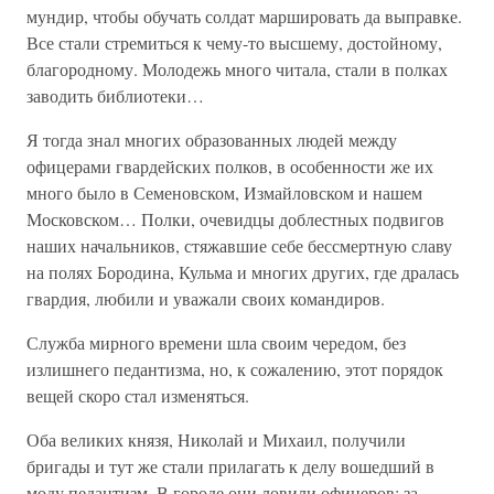
мундир, чтобы обучать солдат маршировать да выправке.
Все стали стремиться к чему-то высшему, достойному,
благородному. Молодежь много читала, стали в полках
заводить библиотеки…
Я тогда знал многих образованных людей между
офицерами гвардейских полков, в особенности же их
много было в Семеновском, Измайловском и нашем
Московском… Полки, очевидцы доблестных подвигов
наших начальников, стяжавшие себе бессмертную славу
на полях Бородина, Кульма и многих других, где дралась
гвардия, любили и уважали своих командиров.
Служба мирного времени шла своим чередом, без
излишнего педантизма, но, к сожалению, этот порядок
вещей скоро стал изменяться.
Оба великих князя, Николай и Михаил, получили
бригады и тут же стали прилагать к делу вошедший в
моду педантизм. В городе они ловили офицеров; за