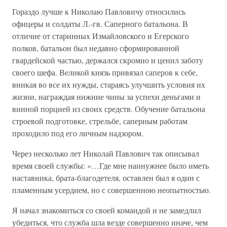
Гораздо лучше к Николаю Павловичу относились
офицеры и солдаты Л.-гв. Саперного батальона. В
отличие от старинных Измайловского и Егерского
полков, батальон был недавно сформированной
гвардейской частью, держался скромно и ценил заботу
своего шефа. Великой князь привязал саперов к себе,
вникая во все их нужды, стараясь улучшить условия их
жизни, награждая нижние чины за успехи деньгами и
винной порцией из своих средств. Обучение батальона
строевой подготовке, стрельбе, саперным работам
проходило под его личным надзором.
Через несколько лет Николай Павлович так описывал
время своей службы: «…Где мне наинужнее было иметь
наставника, брата-благодетеля, оставлен был я один с
пламенным усердием, но с совершенною неопытностью.
Я начал знакомиться со своей командой и не замедлил
убедиться, что служба шла везде совершенно иначе, чем