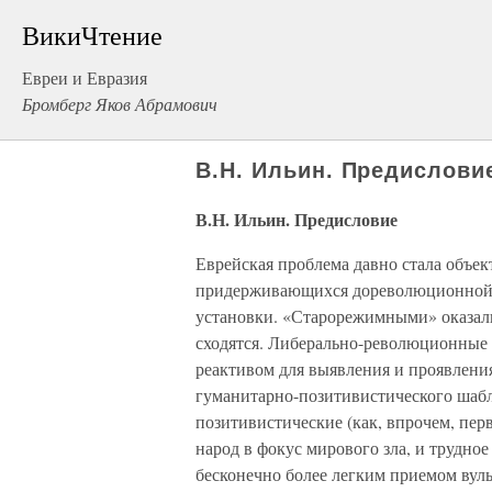
ВикиЧтение
Евреи и Евразия
Бромберг Яков Абрамович
В.Н. Ильин. Предислови
В.Н. Ильин. Предисловие
Еврейская проблема давно стала объек
придерживающихся дореволюционной, 
установки. «Старорежимными» оказал
сходятся. Либерально-революционные
реактивом для выявления и проявлен
гуманитарно-позитивистического шабл
позитивистические (как, впрочем, пер
народ в фокус мирового зла, и трудно
бесконечно более легким приемом вуль