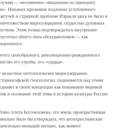
х случаях — несомненно «мышление по принципу
ии». Никаких признаков подлинно углубленного
, жгучей и страшной проблеме Израиля здесь не было и
а ничтожеством миросозерцания, скудостью духовных
еством. Этим только подтверждалось внутреннее
 пустоты) обоего типа обскурантизмов — как
акционного.
 этого своеобразного, революционно-реакционного
нство его утробы, его «сердца».
у целостное онтологическое миросозерцание,
сториософской гносеологии, поднимается над этими
единяет в своей концепции как понимание мировой
так и осознание этой темы в истории культуры России-
блии, плоть Богочеловека, это земля, произрастившая
авильно было бы утверждать, что антихристианские
начительно меньший интерес, как момент