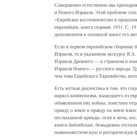
Совершенно естественно мы приходим 
и Нового Израиля. Этой проблеме спе
«Еврейское восточничество в прошлом
евразийцев, книга седьмая. 1931. С. 1
дополнением к основной книге его авт
Если в первом евразийском сборнике 
Израиля, то в указанном экскурсе Я.А
Израиля Древнего — в странном и поис
Израиля Нового — русского народа. Тр
чем тема Еврейского Евразийства, кот
Есть жуткая диалектика в том, что со
марксо-коммунизма, вышедшего из евре
объявлением ему войны, поистине отце
правду о земле и правду на земле взя
неслыханной кривды, огня и меча, пос
книги библейские, безнадежно отстали 
номиналистическую и риторическую фи