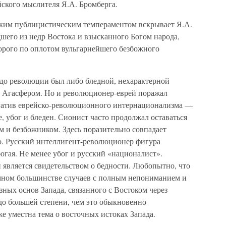
йского мыслителя Я.А. Бромберга.
рким публицистическим темпераментом вскрывает Я.А.
шего из недр Востока и взысканного Богом народа,
орого по оплотом вульгарнейшего безбожного
до революции был либо бледной, нехарактерной
м Агасфером. Но и революционер-еврей поражал
егатив еврейско-революционного интернационализма —
, убог и бледен. Сионист часто продолжал оставаться
 и безбожником. Здесь поразительно совпадает
го. Русский интеллигент-революционер фигура
огая. Не менее убог и русский «националист».
и является свидетельством о бедности. Любопытно, что
омном большинстве случаев с полным непониманием и
ных основ Запада, связанного с Востоком через
до большей степени, чем это обыкновенно
е уместна тема о восточных истоках Запада.