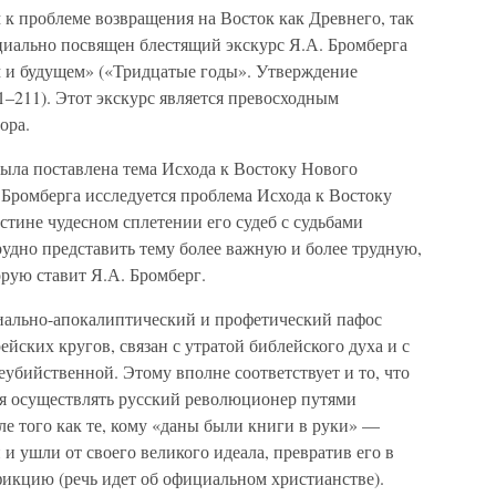
к проблеме возвращения на Восток как Древнего, так
циально посвящен блестящий экскурс Я.А. Бромберга
 и будущем» («Тридцатые годы». Утверждение
91–211). Этот экскурс является превосходным
ора.
была поставлена тема Исхода к Востоку Нового
. Бромберга исследуется проблема Исхода к Востоку
тине чудесном сплетении его судеб с судьбами
удно представить тему более важную и более трудную,
орую ставит Я.А. Бромберг.
циально-апокалиптический и профетический пафос
йских кругов, связан с утратой библейского духа и с
убийственной. Этому вполне соответствует и то, что
лся осуществлять русский революционер путями
ле того как те, кому «даны были книги в руки» —
и ушли от своего великого идеала, превратив его в
кцию (речь идет об официальном христианстве).