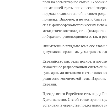
прав на элементарное бытие. В обои
наименьшей траты психической энерг
подхода к единственной, в своем роде
признака. Впрочем, и не могло быть з
сил и философско-историческим невеж
метафизическое тождество (тождество
либерально-революционного, так и ре
Внимательно вглядываясь в обе главы
«двуглавого орла», мы усматриваем еди
Евразийство как религиозное, а потом
снабженное разработанной системой и
вульгарными низинами и счастливо со
религозно-космической темы Израиля, 
Евразии.
Прежде всего Еврейство есть народ Би
Христианство. С этой точки зрения пр
установки в еврействе представляют з