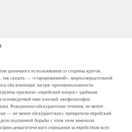
е
том циничного использования со стороны кругов,
так сказать — «старорежимной», миросозерцательной
ись оба воюющие лагеря: противоположности
 группы признали «еврейский вопрос» удобным
ия исповедуемой ими плоской лжефилософии
она. Реакционно-обскурантские течения, не менее
вые — не менее обскурантские), превратили еврейский
е дело подлинной борьбы с этим злом заменили
гарно-демагогического отрицания за еврейством всех