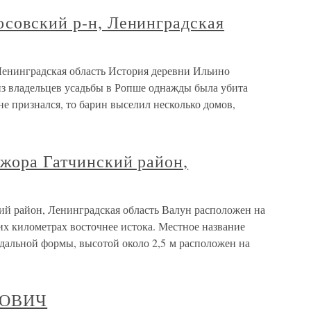
осовский р-н, Ленинградская
Ленинградская область История деревни Ильино
из владельцев усадьбы в Ропше однажды была убита
не признался, то барин выселил несколько домов,
Ижора Гатчинский район,
ий район, Ленинградская область Валун расположен на
их километрах восточнее истока. Местное название
альной формы, высотой около 2,5 м расположен на
НОВИЧ