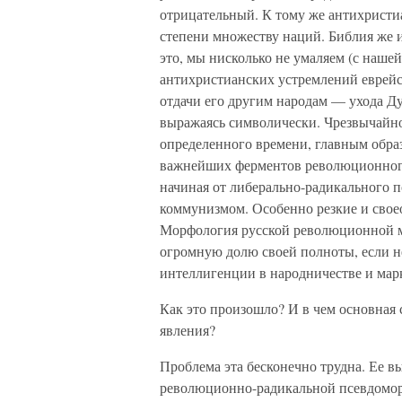
отрицательный. К тому же антихристиа
степени множеству наций. Библия же 
это, мы нисколько не умаляем (с наше
антихристианских устремлений еврейст
отдачи его другим народам — ухода Д
выражаясь символически. Чрезвычайно 
определенного времени, главным образ
важнейших ферментов революционног
начиная от либерально-радикального 
коммунизмом. Особенно резкие и свое
Морфология русской революционной м
огромную долю своей полноты, если не
интеллигенции в народничестве и мар
Как это произошло? И в чем основная
явления?
Проблема эта бесконечно трудна. Ее 
революционно-радикальной псевдомор