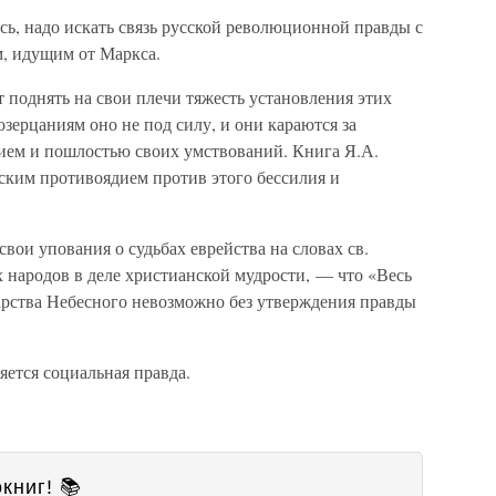
есь, надо искать связь русской революционной правды с
, идущим от Маркса.
 поднять на свои плечи тяжесть установления этих
зерцаниям оно не под силу, и они караются за
лием и пошлостью своих умствований. Книга Я.А.
ским противоядием против этого бессилия и
ои упования о судьбах еврейства на словах св.
х народов в деле христианской мудрости, — что «Весь
Царства Небесного невозможно без утверждения правды
ется социальная правда.
книг! 📚