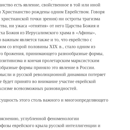
нство есть явление, свойственное в той или иной
и Христианство рождены одним Еврейством. Говоря
й христианской точки зрения) ни остроты трагизма
ва, ни ужаса «отнятия» от него Царства Божия и
уха Божия из Иерусалимского храма в «Афины»,
важным является также и то, что еврейство с
ом со второй половины XIX в., стало одним из
о брожения, принимающего разнообразные формы,
позитивизма и кончая пролетарским марксистским
образные формы приняло это явление в России.
ысли и русской революционной динамики потеряет
 будет принято во внимание участие еврейской
ксизме всевозможных разновидностей.
 сущность этого столь важного и многоопределяющего
выяснению, углубленной феноменологии
фозы еврейского крыла русской интеллигенции и