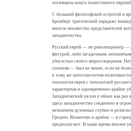
посвящена книга талантливого еврази
С большой философской остротой и я
Бромберг трагический парадокс вышед
многое множество представителей кот
западничества.
Русский еврей — не революционер — 
фигурой, либо загадочным, непоняты
убогостью своего миросозерцания. Н
сионизм — был не менее, если не более
к тому же интеллигентом-позитивистом
типология еврея с типологией русско
характерная и одновременно крайне уб
Западнический уклон у обоих как раз 
здесь западничество соединено в огр
незнанием духовных глубин и религиоз
Грецию, Византию и арабов — в гораз
предполагают. В наше время вполне уж