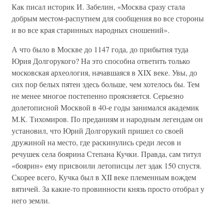
Как писал историк И. Забелин, «Москва сразу стала
добрым местом-распутием для сообщения во все стороны
и во все края старинных народных сношений».
А что было в Москве до 1147 года, до прибытия туда
Юрия Долгорукого? На это способна ответить только
московская археология, начавшаяся в XIX веке. Увы, до
сих пор белых пятен здесь больше, чем хотелось бы. Тем
не менее многое постепенно проясняется. Серьезно
долетописной Москвой в 40-е годы занимался академик
М.К. Тихомиров. По преданиям и народным легендам он
установил, что Юрий Долгорукий пришел со своей
дружиной на место, где раскинулись среди лесов и
речушек села боярина Степана Кучки. Правда, сам титул
«боярин» ему присвоили летописцы лет эдак 150 спустя.
Скорее всего, Кучка был в XII веке племенным вождем
вятичей. За какие-то провинности князь просто отобрал у
него земли.