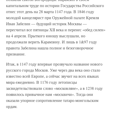
капитальном труде по истории Государства Российского
отнес этот день на 28 марта 1147 года. В 1846 году
молодой канцелярист при Оружейной палате Кремля
Иван Забелин — будущий историк Москвы —
пересчитал все пятницы XII века и перенес «обед силен»
на 4 апреля. Прыткого юношу выслушали, но
продолжали верить Карамзину. И лишь в 1&97 году
правота Забелина нашла полное и безоговорочное
признание.
Итак, в 1147 году впервые прозвучало название нового
русского города Москов. Уже через два века оно стало
известно всей Европе, а сейчас звучит на всех языках
мира ежедневно. В 1176 году летописцы
засвидетельствовали слово «московляне», а в 1238 году
появилось привычное нам «москвичи». Тогда они
оказали упорное сопротивление татаро-монгольским
ордам.