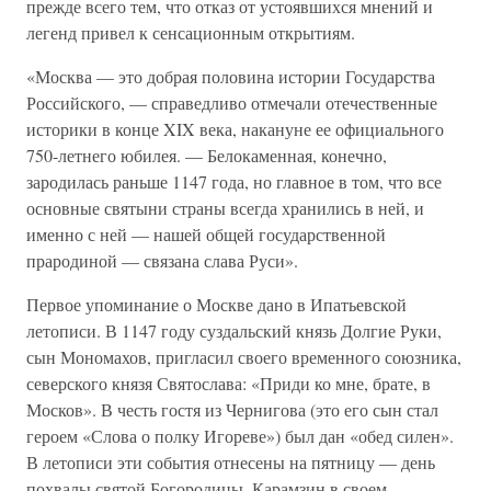
прежде всего тем, что отказ от устоявшихся мнений и
легенд привел к сенсационным открытиям.
«Москва — это добрая половина истории Государства
Российского, — справедливо отмечали отечественные
историки в конце XIX века, накануне ее официального
750-летнего юбилея. — Белокаменная, конечно,
зародилась раньше 1147 года, но главное в том, что все
основные святыни страны всегда хранились в ней, и
именно с ней — нашей общей государственной
прародиной — связана слава Руси».
Первое упоминание о Москве дано в Ипатьевской
летописи. В 1147 году суздальский князь Долгие Руки,
сын Мономахов, пригласил своего временного союзника,
северского князя Святослава: «Приди ко мне, брате, в
Москов». В честь гостя из Чернигова (это его сын стал
героем «Слова о полку Игореве») был дан «обед силен».
В летописи эти события отнесены на пятницу — день
похвалы святой Богородицы. Карамзин в своем