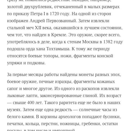
золотой двухрублевик, отчеканенный в малых размерах
по приказу Петра I в 1720 году. На одной из сторон
изображен Андрей Первозванный. Затем извлекли
стальной меч XII века, оказавшийся в лучшем состоянии,
чем тот, что найден в Кремле. Это оружие, скорее всего,
употреблялось в деле, когда к стенам Москвы в 1382 году
подошла орда хана Тохтамыша. К тому же периоду
относятся боевые топоры, ножи, фрагменты конской
упряжи и подковы.
За первые месяцы работы найдены монеты разных эпох,
боевое оружие, печные изразцы, фрагменты кожаных
сапог и многое другое. Из одного из раскопов извлекли
лыковые лапти, законсервированные глиной. Их возраст
— свыше 400 лет. Такого раритета еще не было в наших
музеях. Затем еще одна редкость — солнечные часы из
белого камня. В корзины археологов попадают бусинки,
печатки, кольца, перстни, ножницы, гребенки, остатки
посуды, в том числе и импортной.