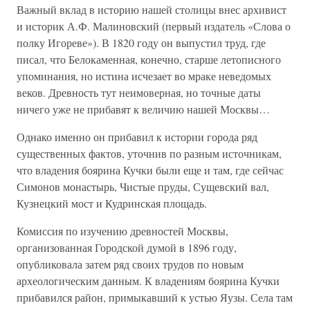
Важный вклад в историю нашей столицы внес архивист
и историк А.Ф. Малиновский (первый издатель «Слова о
полку Игореве»). В 1820 году он выпустил труд, где
писал, что Белокаменная, конечно, старше летописного
упоминания, но истина исчезает во мраке неведомых
веков. Древность тут неимоверная, но точные даты
ничего уже не прибавят к величию нашей Москвы…
Однако именно он прибавил к истории города ряд
существенных фактов, уточнив по разным источникам,
что владения боярина Кучки были еще и там, где сейчас
Симонов монастырь, Чистые пруды, Сущевский вал,
Кузнецкий мост и Кудринская площадь.
Комиссия по изучению древностей Москвы,
организованная Городской думой в 1896 году,
опубликовала затем ряд своих трудов по новым
археологическим данным. К владениям боярина Кучки
прибавился район, примыкавший к устью Яузы. Села там