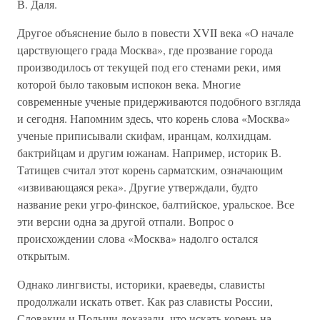
В. Даля.
Другое объяснение было в повести XVII века «О начале
царствующего града Москва», где прозвание города
производилось от текущей под его стенами реки, имя
которой было таковым испокон века. Многие
современные ученые придерживаются подобного взгляда
и сегодня. Напомним здесь, что корень слова «Москва»
ученые приписывали скифам, иранцам, колхидцам.
бактрийцам и другим южанам. Например, историк В.
Татищев считал этот корень сарматским, означающим
«извивающаяся река». Другие утверждали, будто
название реки угро-финское, балтийское, уральское. Все
эти версии одна за другой отпали. Вопрос о
происхождении слова «Москва» надолго остался
открытым.
Однако лингвисты, историки, краеведы, слависты
продолжали искать ответ. Как раз слависты России,
Словакии и Польши доказали, что искать корень на