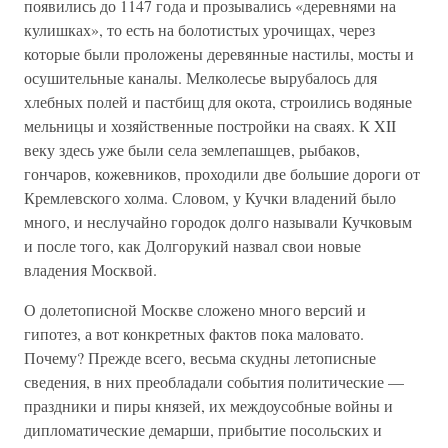
появились до 1147 года и прозывались «деревнями на
кулишках», то есть на болотистых урочищах, через
которые были проложены деревянные настилы, мосты и
осушительные каналы. Мелколесье вырубалось для
хлебных полей и пастбищ для окота, строились водяные
мельницы и хозяйственные постройки на сваях. К XII
веку здесь уже были села землепашцев, рыбаков,
гончаров, кожевников, проходили две большие дороги от
Кремлевского холма. Словом, у Кучки владений было
много, и неслучайно городок долго называли Кучковым
и после того, как Долгорукий назвал свои новые
владения Москвой.
О долетописной Москве сложено много версий и
гипотез, а вот конкретных фактов пока маловато.
Почему? Прежде всего, весьма скудны летописные
сведения, в них преобладали события политические —
праздники и пиры князей, их междоусобные войны и
дипломатические демарши, прибытие посольских и