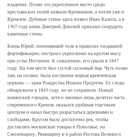
владение. Позже это укрепленное место среди
крестьянских полей назвали Кремником, а потом уже и
Кремлем. Дубовые стены здесь возвел Иван Калита, а в
1367 году князь Дмитрий Донской приказал соорудить
каменные стены.
Князь Юрий, понимавший толк в правилах тогдашней
фортификации, построил укрепление на крутом мысу
при устье Неглинки. К сожалению, его срыли в 1847
году. На том месте был густой сосновый бор. Чуть позже
там, на поляне, была построена первая кремлевская
церковь — храм Рождества Иоанна Предтечи. Ее следы
обнаружили в 1843 году, но не сохранили. Новый
княжеский городок, хотя и занимал лишь десятую часть
современного Кремля, оказался удобным торговым
центром и начал быстро разрастаться деревнями и
слободами. Кругом было достаточно рек, чтобы
доставлять московские товары в Поволжье, на
Смоленщину, Рязанщину и в район Ростова Великого.