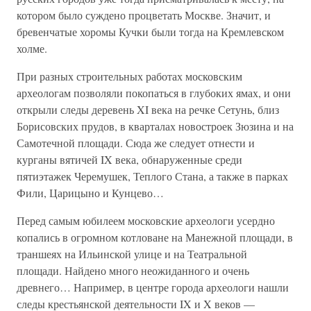
котором было суждено процветать Москве. Значит, и
бревенчатые хоромы Кучки были тогда на Кремлевском
холме.
При разных строительных работах московским
археологам позволяли покопаться в глубоких ямах, и они
открыли следы деревень XI века на речке Сетунь, близ
Борисовских прудов, в кварталах новостроек Зюзина и на
Самотечной площади. Сюда же следует отнести и
курганы вятичей IX века, обнаруженные среди
пятиэтажек Черемушек, Теплого Стана, а также в парках
Фили, Царицыно и Кунцево…
Перед самым юбилеем московские археологи усердно
копались в огромном котловане на Манежной площади, в
траншеях на Ильинской улице и на Театральной
площади. Найдено много неожиданного и очень
древнего… Например, в центре города археологи нашли
следы крестьянской деятельности IX и X веков —