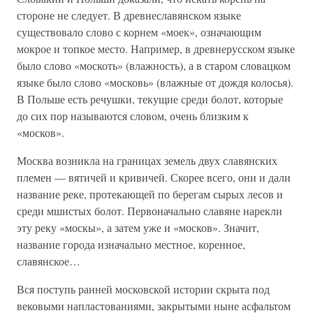
стороне не следует. В древнеславянском языке
существовало слово с корнем «моек», означающим
мокрое и топкое место. Например, в древнерусском языке
было слово «москоть» (влажность), а в старом словацком
языке было слово «московь» (влажные от дождя колосья).
В Польше есть речушки, текущие среди болот, которые
до сих пор называются словом, очень близким к
«москов».
Москва возникла на границах земель двух славянских
племен — вятичей и кривичей. Скорее всего, они и дали
название реке, протекающей по берегам сырых лесов и
среди мшистых болот. Первоначально славяне нарекли
эту реку «москы», а затем уже и «москов». Значит,
название города изначально местное, коренное,
славянское…
Вся поступь ранней московской истории скрыта под
вековыми напластованиями, закрытыми ныне асфальтом