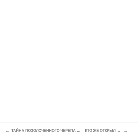
←
→
ТАЙНА ПОЗОЛОЧЕННОГО ЧЕРЕПА И ИМЕНИ ЕГО ХОЗЯИНА
КТО ЖЕ ОТКРЫЛ АВСТРАЛИЮ?