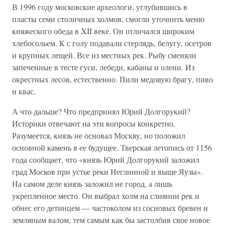
В 1996 году московские археологи, углубившись в
пласты семи столичных холмов, смогли уточнить меню
княжеского обеда в XII веке. Он отличался широким
хлебосольем. К с голу подавали стерлядь, белугу, осетров
и крупных лещей. Все из местных рек. Рыбу сменяли
запеченные в тесте гуси, лебеди, кабаны и олени. Из
окрестных лесов, естественно. Пили медовую брагу, пиво
и квас.
А что дальше? Что предпринял Юрий Долгорукий?
Историки отвечают на эти вопросы конкретно.
Разумеется, князь не основал Москву, но положил
основной камень в ее будущее. Тверская летопись от 1156
года сообщает, что «князь Юрий Долгорукий заложил
град Москов при устье реки Неглинной и выше Яузы».
На самом деле князь заложил не город, а лишь
укрепленное место. Он выбрал холм на слиянии рек и
обнес его детинцем — частоколом из сосновых бревен и
земляным валом, тем самым как бы застолбив свое новое