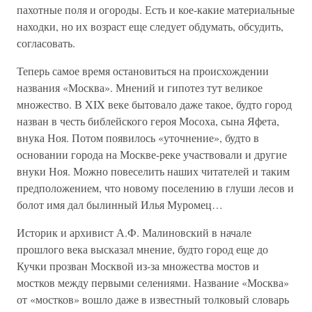
пахотные поля и огороды. Есть и кое-какие материальные
находки, но их возраст еще следует обдумать, обсудить,
согласовать.
Теперь самое время остановиться на происхождении
названия «Москва». Мнений и гипотез тут великое
множество. В XIX веке бытовало даже такое, будто город
назван в честь библейского героя Мосоха, сына Яфета,
внука Ноя. Потом появилось «уточнение», будто в
основании города на Москве-реке участвовали и другие
внуки Ноя. Можно повеселить наших читателей и таким
предположением, что новому поселению в глуши лесов и
болот имя дал былинный Илья Муромец…
Историк и архивист А.Ф. Малиновский в начале
прошлого века высказал мнение, будто город еще до
Кучки прозван Москвой из-за множества мостов и
мостков между первыми селениями. Название «Москва»
от «мостков» вошло даже в известный толковый словарь