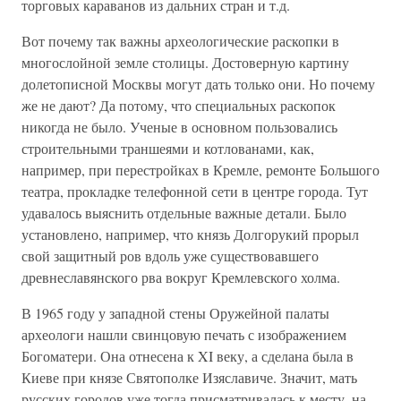
торговых караванов из дальних стран и т.д.
Вот почему так важны археологические раскопки в
многослойной земле столицы. Достоверную картину
долетописной Москвы могут дать только они. Но почему
же не дают? Да потому, что специальных раскопок
никогда не было. Ученые в основном пользовались
строительными траншеями и котлованами, как,
например, при перестройках в Кремле, ремонте Большого
театра, прокладке телефонной сети в центре города. Тут
удавалось выяснить отдельные важные детали. Было
установлено, например, что князь Долгорукий прорыл
свой защитный ров вдоль уже существовавшего
древнеславянского рва вокруг Кремлевского холма.
В 1965 году у западной стены Оружейной палаты
археологи нашли свинцовую печать с изображением
Богоматери. Она отнесена к XI веку, а сделана была в
Киеве при князе Святополке Изяславиче. Значит, мать
русских городов уже тогда присматривалась к месту, на