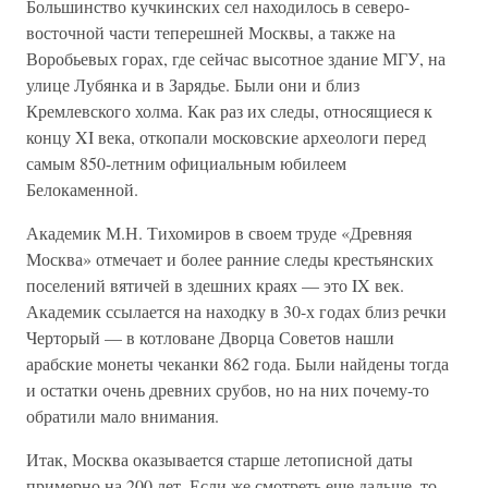
Большинство кучкинских сел находилось в северо-
восточной части теперешней Москвы, а также на
Воробьевых горах, где сейчас высотное здание МГУ, на
улице Лубянка и в Зарядье. Были они и близ
Кремлевского холма. Как раз их следы, относящиеся к
концу XI века, откопали московские археологи перед
самым 850-летним официальным юбилеем
Белокаменной.
Академик М.Н. Тихомиров в своем труде «Древняя
Москва» отмечает и более ранние следы крестьянских
поселений вятичей в здешних краях — это IX век.
Академик ссылается на находку в 30-х годах близ речки
Черторый — в котловане Дворца Советов нашли
арабские монеты чеканки 862 года. Были найдены тогда
и остатки очень древних срубов, но на них почему-то
обратили мало внимания.
Итак, Москва оказывается старше летописной даты
примерно на 200 лет. Если же смотреть еще дальше, то