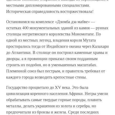
местными дипломированными специалистами.
Историческая справедливость восторжествовала!
Остановимся на комплексе «Дзимба дза мабве» —
остатках 400 монументальных зданий из камня — руинах
столицы негритянского королевства Мономотапе. По
одной из местных легенд, владения короля Мутата
простирались тогда от Индийского океана через Калахари
до Атлантики. В столице он построил каменные храмы и
дворцы, а в провинции приказал своим подданным
строить их подобия, но в уменьшенных масштабах.
Племенной союз был пестрым, и правитель требовал от
каждого города возводить крепостные стены.
Государство процветало до XV века. Это была
цивилизация коренного населения Африки. Негры умели
обрабатывать самые твердые горные породы, плавить
металлы, делать украшения из золота и серебра, но
предпочитали из бронзы и железа. Среди последних