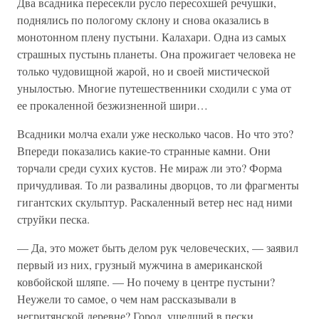
Два всадника пересекли русло пересохшей речушки,
поднялись по пологому склону и снова оказались в
монотонном плену пустыни. Калахари. Одна из самых
страшных пустынь планеты. Она прожигает человека не
только чудовищной жарой, но и своей мистической
унылостью. Многие путешественники сходили с ума от
ее прокаленной безжизненной шири…
Всадники молча ехали уже несколько часов. Но что это?
Впереди показались какие-то странные камни. Они
торчали среди сухих кустов. Не мираж ли это? Форма
причудливая. То ли развалины дворцов, то ли фрагменты
гигантских скульптур. Раскаленный ветер нес над ними
струйки песка.
— Да, это может быть делом рук человеческих, — заявил
первый из них, грузный мужчина в американской
ковбойской шляпе. — Но почему в центре пустыни?
Неужели то самое, о чем нам рассказывали в
негритянской деревне? Город, ушедший в пески…