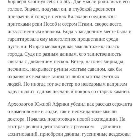
Боршерд хлопнул себя по лбу. Две мысли родились в его
голове. Значит, подумал он, в глубокой древности
призрачный город в песках Калахари соединялся с
притоками реки Нособ и озером Нгами, скорее всего,
искусственным каналом. Вода в загадочном месте была и
гарантировала ему многолетнее процветание среди
пустыни. Вторая мелькнувшая мысль тоже касалась
города. Судя по разным данным, его таинственность
связана с движением песков. Ветер, нагоняя мириады
песчинок, накрывает руины желтым саваном, как бы
охраняя их вековые тайны от любопытства суетных
людей. Но иногда тот же ветер по неведомым капризам
вдруг шалит, сдирая песчаный покров со старых камней.
Археологов Южной Африки убедил как рассказ сержанта
о каменоломне и лодке, так и неожиданные мысли
доктора. Началась подготовка к новой экспедиции. На
этот раз решили действовать с размахом — добились
ассигнований, приобрели джипы, гусеничные вездеходы