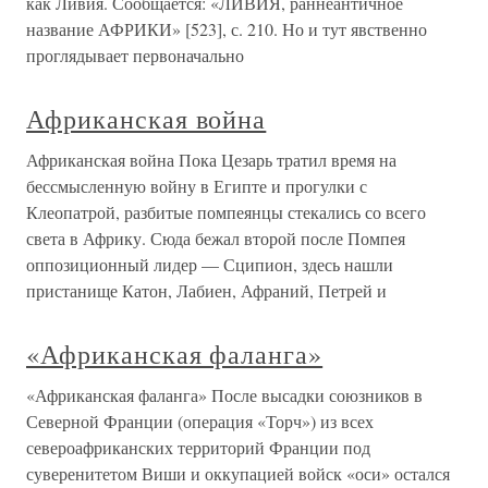
как Ливия. Сообщается: «ЛИВИЯ, раннеантичное
название АФРИКИ» [523], с. 210. Но и тут явственно
проглядывает первоначально
Африканская война
Африканская война Пока Цезарь тратил время на
бессмысленную войну в Египте и прогулки с
Клеопатрой, разбитые помпеянцы стекались со всего
света в Африку. Сюда бежал второй после Помпея
оппозиционный лидер — Сципион, здесь нашли
пристанище Катон, Лабиен, Афраний, Петрей и
«Африканская фаланга»
«Африканская фаланга» После высадки союзников в
Северной Франции (операция «Торч») из всех
североафриканских территорий Франции под
суверенитетом Виши и оккупацией войск «оси» остался