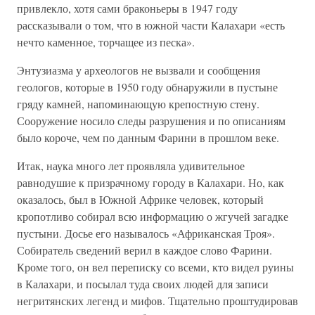
привлекло, хотя сами браконьеры в 1947 году
рассказывали о том, что в южной части Калахари «есть
нечто каменное, торчащее из песка».
Энтузиазма у археологов не вызвали и сообщения
геологов, которые в 1950 году обнаружили в пустыне
гряду камней, напоминающую крепостную стену.
Сооружение носило следы разрушения и по описаниям
было короче, чем по данным Фарини в прошлом веке.
Итак, наука много лет проявляла удивительное
равнодушие к призрачному городу в Калахари. Но, как
оказалось, был в Южной Африке человек, который
кропотливо собирал всю информацию о жгучей загадке
пустыни. Досье его называлось «Африканская Троя».
Собиратель сведений верил в каждое слово Фарини.
Кроме того, он вел переписку со всеми, кто видел руины
в Калахари, и посылал туда своих людей для записи
негритянских легенд и мифов. Тщательно проштудировав