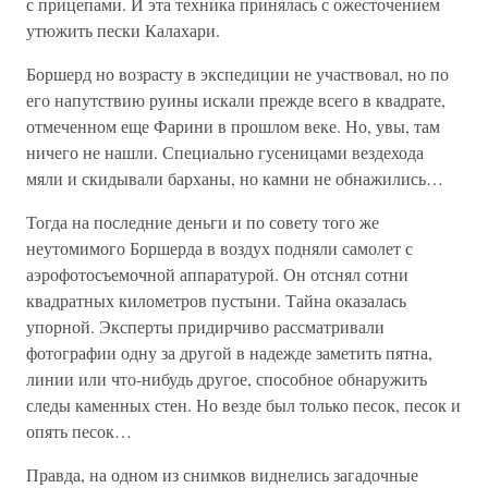
с прицепами. И эта техника принялась с ожесточением
утюжить пески Калахари.
Боршерд но возрасту в экспедиции не участвовал, но по
его напутствию руины искали прежде всего в квадрате,
отмеченном еще Фарини в прошлом веке. Но, увы, там
ничего не нашли. Специально гусеницами вездехода
мяли и скидывали барханы, но камни не обнажились…
Тогда на последние деньги и по совету того же
неутомимого Боршерда в воздух подняли самолет с
аэрофотосъемочной аппаратурой. Он отснял сотни
квадратных километров пустыни. Тайна оказалась
упорной. Эксперты придирчиво рассматривали
фотографии одну за другой в надежде заметить пятна,
линии или что-нибудь другое, способное обнаружить
следы каменных стен. Но везде был только песок, песок и
опять песок…
Правда, на одном из снимков виднелись загадочные