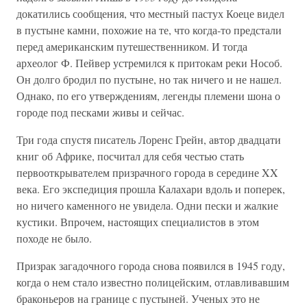
докатились сообщения, что местный пастух Коеце видел
в пустыне камни, похожие на те, что когда-то предстали
перед американским путешественником. И тогда
археолог Ф. Пейвер устремился к притокам реки Нособ.
Он долго бродил по пустыне, но так ничего и не нашел.
Однако, по его утверждениям, легенды племени шона о
городе под песками живы и сейчас.
Три года спустя писатель Лоренс Грейн, автор двадцати
книг об Африке, посчитал для себя честью стать
первооткрывателем призрачного города в середине XX
века. Его экспедиция прошла Калахари вдоль и поперек,
но ничего каменного не увидела. Одни пески и жалкие
кустики. Впрочем, настоящих специалистов в этом
походе не было.
Призрак загадочного города снова появился в 1945 году,
когда о нем стало известно полицейским, отлавливавшим
браконьеров на границе с пустыней. Ученых это не