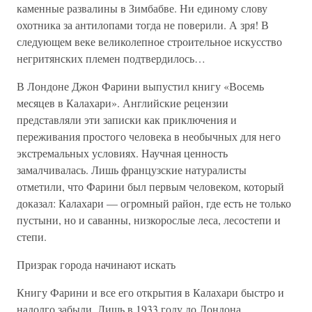
каменные развалины в Зимбабве. Ни единому слову
охотника за антилопами тогда не поверили. А зря! В
следующем веке великолепное строительное искусство
негритянских племен подтвердилось…
В Лондоне Джон Фарини выпустил книгу «Восемь
месяцев в Калахари». Английские рецензии
представляли эти записки как приключения и
переживания простого человека в необычных для него
экстремальных условиях. Научная ценность
замалчивалась. Лишь французские натуралисты
отметили, что Фарини был первым человеком, который
доказал: Калахари — огромный район, где есть не только
пустыни, но и саванны, низкорослые леса, лесостепи и
степи.
Призрак города начинают искать
Книгу Фарини и все его открытия в Калахари быстро и
надолго забыли. Лишь в 1933 году до Лондона