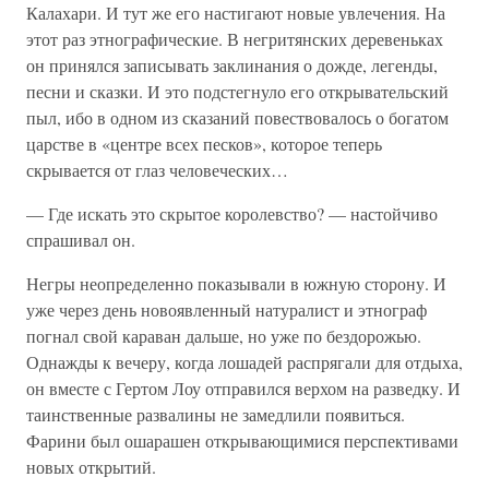
Калахари. И тут же его настигают новые увлечения. На
этот раз этнографические. В негритянских деревеньках
он принялся записывать заклинания о дожде, легенды,
песни и сказки. И это подстегнуло его открывательский
пыл, ибо в одном из сказаний повествовалось о богатом
царстве в «центре всех песков», которое теперь
скрывается от глаз человеческих…
— Где искать это скрытое королевство? — настойчиво
спрашивал он.
Негры неопределенно показывали в южную сторону. И
уже через день новоявленный натуралист и этнограф
погнал свой караван дальше, но уже по бездорожью.
Однажды к вечеру, когда лошадей распрягали для отдыха,
он вместе с Гертом Лоу отправился верхом на разведку. И
таинственные развалины не замедлили появиться.
Фарини был ошарашен открывающимися перспективами
новых открытий.