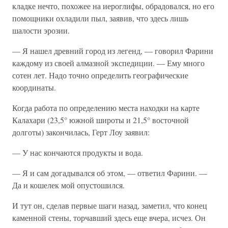
кладке нечто, похожее на иероглифы, обрадовался, но его
помощники охладили пыл, заявив, что здесь лишь
шалости эрозии.
— Я нашел древний город из легенд, — говорил Фарини
каждому из своей алмазной экспедиции. — Ему много
сотен лет. Надо точно определить географические
координаты.
Когда работа по определению места находки на карте
Калахари (23,5° южной широты и 21,5° восточной
долготы) закончилась, Герт Лоу заявил:
— У нас кончаются продукты и вода.
— Я и сам догадывался об этом, — ответил Фарини. —
Да и кошелек мой опустошился.
И тут он, сделав первые шаги назад, заметил, что конец
каменной стены, торчавший здесь еще вчера, исчез. Он