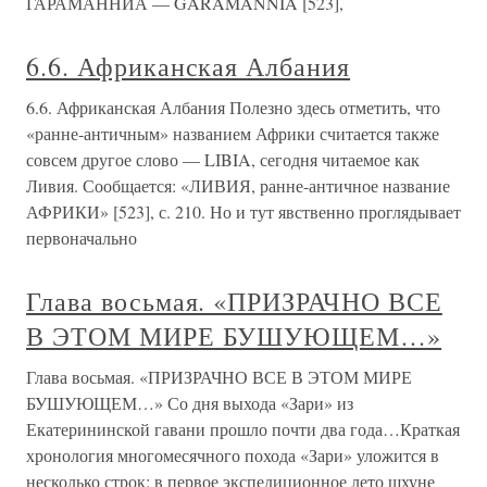
ГАРАМАННИА — GARAMANNIA [523],
6.6. Африканская Албания
6.6. Африканская Албания Полезно здесь отметить, что
«ранне-античным» названием Африки считается также
совсем другое слово — LIBIA, сегодня читаемое как
Ливия. Сообщается: «ЛИВИЯ, ранне-античное название
АФРИКИ» [523], с. 210. Но и тут явственно проглядывает
первоначально
Глава восьмая. «ПРИЗРАЧНО ВСЕ
В ЭТОМ МИРЕ БУШУЮЩЕМ…»
Глава восьмая. «ПРИЗРАЧНО ВСЕ В ЭТОМ МИРЕ
БУШУЮЩЕМ…» Со дня выхода «Зари» из
Екатерининской гавани прошло почти два года…Краткая
хронология многомесячного похода «Зари» уложится в
несколько строк: в первое экспедиционное лето шхуне