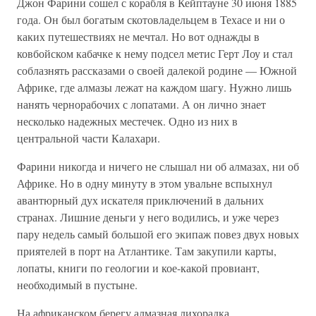
Джон Фарини сошел с корабля в Кейптауне 30 июня 1885
года. Он был богатым скотовладельцем в Техасе и ни о
каких путешествиях не мечтал. Но вот однажды в
ковбойском кабачке к нему подсел метис Герт Лоу и стал
соблазнять рассказами о своей далекой родине — Южной
Африке, где алмазы лежат на каждом шагу. Нужно лишь
нанять чернорабочих с лопатами. А он лично знает
несколько надежных местечек. Одно из них в
центральной части Калахари.
Фарини никогда и ничего не слышал ни об алмазах, ни об
Африке. Но в одну минуту в этом увальне вспыхнул
авантюрный дух искателя приключений в дальних
странах. Лишние деньги у него водились, и уже через
пару недель самый большой его экипаж повез двух новых
приятелей в порт на Атлантике. Там закупили карты,
лопаты, книги по геологии и кое-какой провиант,
необходимый в пустыне.
На африканском берегу алмазная лихорадка,