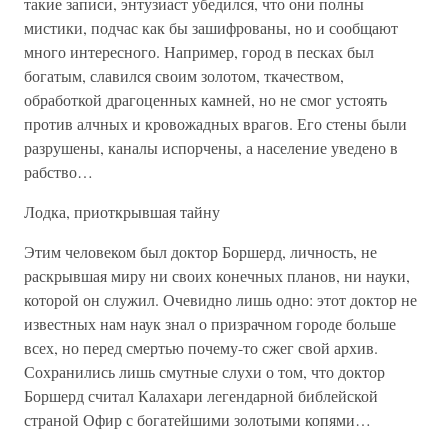
такие записи, энтузиаст убедился, что они полны
мистики, подчас как бы зашифрованы, но и сообщают
много интересного. Например, город в песках был
богатым, славился своим золотом, ткачеством,
обработкой драгоценных камней, но не смог устоять
против алчных и кровожадных врагов. Его стены были
разрушены, каналы испорчены, а население уведено в
рабство…
Лодка, приоткрывшая тайну
Этим человеком был доктор Боршерд, личность, не
раскрывшая миру ни своих конечных планов, ни науки,
которой он служил. Очевидно лишь одно: этот доктор не
известных нам наук знал о призрачном городе больше
всех, но перед смертью почему-то сжег свой архив.
Сохранились лишь смутные слухи о том, что доктор
Боршерд считал Калахари легендарной библейской
страной Офир с богатейшими золотыми копями…