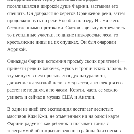
поселившаяся в широкой душе Фарини, заставила его
спешить. Он добрался до берегов Оранжевой реки, затем
продолжил путь по реке Нособ и по озеру Нгами с его
бесчисленными протоками. Скотовладельцу встречались
то пустынные участки, то дикие низкорослые леса, то
крестьянские нивы на их опушках. Он был очарован
Африкой.
Однажды Фарини вспомнил просьбу своих приятелей —
привезти редких бабочек, жуков и тропических плодов. В
эту минуту в нем просыпается дух натуралиста,
движение к алмазной цели замедляется, а коллекция его
растет не по дням, а по часам. Кстати, часть ее можно
увидеть и сейчас в музеях США и Англии.
В один из дней его экспедиция достигает лесистых
массивов Кжи Кжи, не отмеченных ни на одной карте.
Фарини радуется как ребенок и посылает гонца с
телеграммой об открытии зеленого района близ песков