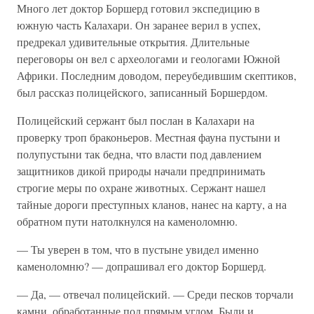
Много лет доктор Боршерд готовил экспедицию в
южную часть Калахари. Он заранее верил в успех,
предрекал удивительные открытия. Длительные
переговоры он вел с археологами и геологами Южной
Африки. Последним доводом, переубедившим скептиков,
был рассказ полицейского, записанный Боршердом.
Полицейский сержант был послан в Калахари на
проверку троп браконьеров. Местная фауна пустыни и
полупустыни так бедна, что власти под давлением
защитников дикой природы начали предпринимать
строгие меры по охране животных. Сержант нашел
тайные дороги преступных кланов, нанес на карту, а на
обратном пути натолкнулся на каменоломню.
— Ты уверен в том, что в пустыне увидел именно
каменоломню? — допрашивал его доктор Боршерд.
— Да, — отвечал полицейский. — Среди песков торчали
камни, обработанные под прямым углом. Были и