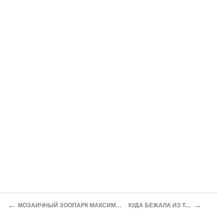
←
→
МОЗАИЧНЫЙ ЗООПАРК МАКСИМИАНА И ГРОТ-НИМФЕУМ ТИБЕРИЯ
КУДА БЕЖАЛА ИЗ ТАВРИДЫ ИФИГЕНИЯ