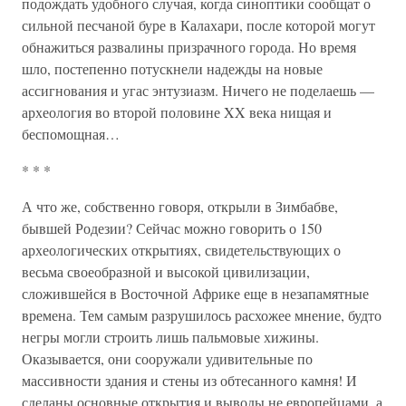
подождать удобного случая, когда синоптики сообщат о
сильной песчаной буре в Калахари, после которой могут
обнажиться развалины призрачного города. Но время
шло, постепенно потускнели надежды на новые
ассигнования и угас энтузиазм. Ничего не поделаешь —
археология во второй половине XX века нищая и
беспомощная…
* * *
А что же, собственно говоря, открыли в Зимбабве,
бывшей Родезии? Сейчас можно говорить о 150
археологических открытиях, свидетельствующих о
весьма своеобразной и высокой цивилизации,
сложившейся в Восточной Африке еще в незапамятные
времена. Тем самым разрушилось расхожее мнение, будто
негры могли строить лишь пальмовые хижины.
Оказывается, они сооружали удивительные по
массивности здания и стены из обтесанного камня! И
сделаны основные открытия и выводы не европейцами, а