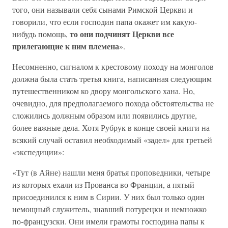
того, они называли себя сынами Римской Церкви и
говорили, что если господин папа окажет им какую-
то они подчинят Церкви все
нибудь помощь,
прилегающие к ним племена
».
Несомненно, сигналом к крестовому походу на монголов
должна была стать третья книга, написанная следующим
путешественником ко двору монгольского хана. Но,
очевидно, для предполагаемого похода обстоятельства не
сложились должным образом или появились другие,
более важные дела. Хотя Рубрук в конце своей книги на
всякий случай оставил необходимый «задел» для третьей
«экспедиции»:
«Тут (в Айне) нашли меня братья проповедники, четыре
из которых ехали из Прованса во Франции, а пятый
присоединился к ним в Сирии. У них был только один
немощный служитель, знавший потурецки и немножко
по-французски. Они имели грамоты господина папы к