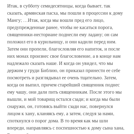
Итак, в субботу семидесятницы, когда бывает, так
сказать, армянская пасха, мы пошли в процессии к дому
Мангу; …Итак, когда мы вошли пред его лицо,
предупрежденные ранее, чтобы не касаться порога,
священники-несториане поднесли ему ладану; он сам
положил его в курильницу, и они кадили перед ним.
Затем они пропели, благословляя его напиток, и после
них монах произнес свое благословение, а в конце нам
надлежало сказать наше. И когда он увидел, что мы
держим у груди Библию, он приказал принести ее себе
посмотреть и разглядывал ее очень тщательно. Затем,
когда он выпил, причем старейший священник поднес
ему чашу, они дали пить священникам. После этого мы
вышли, и мой товарищ остался сзади; и когда мы были
снаружи, он, готовясь выйти сзади нас, повернулся
лицом к хану, кланяясь ему, а затем, следуя за нами,
споткнулся о порог дома. В то время как мы шли
впереди, направляясь с поспешностью к дому сына хана,