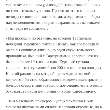
монголам в прошлом удалось добиться столь обширных,
но сомнительных успехов. Просто до этого монголы
никогда не воевали с католиками, а одерживать победы
над неполноценными людьми сарацинами, язычниками и
т. п. труда не составляет.
«Мы проехали по равнине, на которой Тартариане
победили Турецкого султана. Писать, как его победили,
было бы слишком длинно; но один служитель моего
проводника, бывший с Тартарианами, говорил, что их
было не более 10 тысяч; а один Кург, раб султана,
говорил, что с султаном было 200 тысяч, все на лошадях.
На этой равнине, на которой происходила эта война,
вернее это бегство, образовалось во время землетрясения
большое озеро, и мне говорило мое сердце, что это земля
открыла свои уста для принятия крови Саррацинов».
Этим маленьким примером Рубрук показывает, как
монголы ничтожными силами завоевали огромные, но в