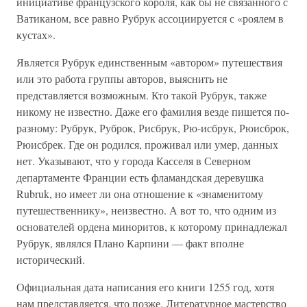
инициативе французского короля, как бы не связанного с
Ватиканом, все равно Рубрук ассоциируется с «роялем в
кустах».
Является Рубрук единственным «автором» путешествия
или это работа группы авторов, выяснить не
представляется возможным. Кто такой Рубрук, также
никому не известно. Даже его фамилия везде пишется по-
разному: Рубрук, Руброк, Рисбрук, Рю-исбрук, Рюисброк,
Рюисбрек. Где он родился, проживал или умер, данных
нет. Указывают, что у города Касселя в Северном
департаменте Франции есть фламандская деревушка
Rubruk, но имеет ли она отношение к «знаменитому
путешественнику», неизвестно. А вот то, что одним из
основателей ордена миноритов, к которому принадлежал
Рубрук, являлся Плано Карпини — факт вполне
исторический.
Официальная дата написания его книги 1255 год, хотя
нам представляется, что позже. Литературное мастерство