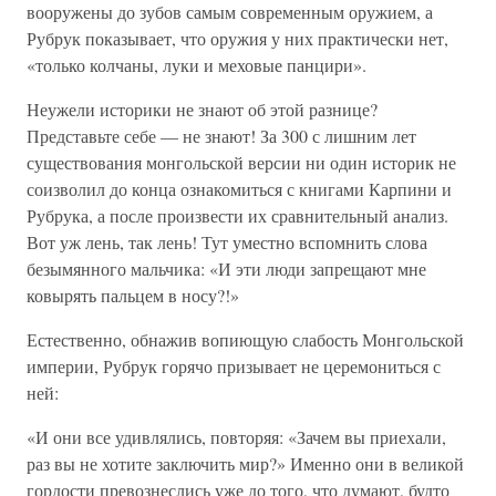
вооружены до зубов самым современным оружием, а
Рубрук показывает, что оружия у них практически нет,
«только колчаны, луки и меховые панцири».
Неужели историки не знают об этой разнице?
Представьте себе — не знают! За 300 с лишним лет
существования монгольской версии ни один историк не
соизволил до конца ознакомиться с книгами Карпини и
Рубрука, а после произвести их сравнительный анализ.
Вот уж лень, так лень! Тут уместно вспомнить слова
безымянного мальчика: «И эти люди запрещают мне
ковырять пальцем в носу?!»
Естественно, обнажив вопиющую слабость Монгольской
империи, Рубрук горячо призывает не церемониться с
ней:
«И они все удивлялись, повторяя: «Зачем вы приехали,
раз вы не хотите заключить мир?» Именно они в великой
гордости превознеслись уже до того, что думают, будто