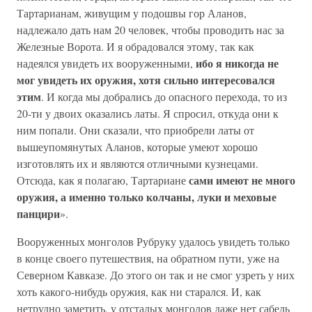
Тартарианам, живущим у подошвы гор Аланов,
надлежало дать нам 20 человек, чтобы проводить нас за
Железные Ворота. И я обрадовался этому, так как
ибо я никогда не
надеялся увидеть их вооруженными,
мог увидеть их оружия, хотя сильно интересовался
этим
. И когда мы добрались до опасного перехода, то из
20-ти у двоих оказались латы. Я спросил, откуда они к
ним попали. Они сказали, что приобрели латы от
вышеупомянутых Аланов, которые умеют хорошо
изготовлять их и являются отличными кузнецами.
сами имеют не много
Отсюда, как я полагаю, Тартариане
оружия, а именно только колчаны, луки и меховые
панцири
».
Вооруженных монголов Рубруку удалось увидеть только
в конце своего путешествия, на обратном пути, уже на
Северном Кавказе. До этого он так и не смог узреть у них
хоть какого-нибудь оружия, как ни старался. И, как
нетрудно заметить, у отсталых монголов даже нет сабель