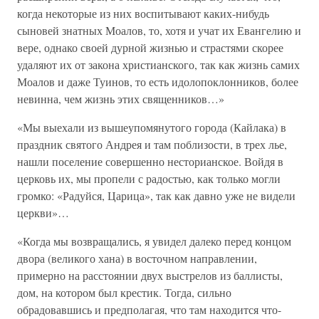
когда некоторые из них воспитывают каких-нибудь
сыновей знатных Моалов, то, хотя и учат их Евангелию и
вере, однако своей дурной жизнью и страстями скорее
удаляют их от закона христианского, так как жизнь самих
Моалов и даже Туинов, то есть идолопоклонников, более
невинна, чем жизнь этих священников…»
«Мы выехали из вышеупомянутого города (Кайлака) в
праздник святого Андрея и там поблизости, в трех лье,
нашли поселение совершенно несторианское. Войдя в
церковь их, мы пропели с радостью, как только могли
громко: «Радуйся, Царица», так как давно уже не видели
церкви»…
«Когда мы возвращались, я увидел далеко перед концом
двора (великого хана) в восточном направлении,
примерно на расстоянии двух выстрелов из баллисты,
дом, на котором был крестик. Тогда, сильно
обрадовавшись и предполагая, что там находится что-