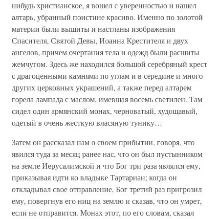
нибудь христианское, я вошел с уверенностью и нашел
алтарь, убранный поистине красиво. Именно по золотой
материи были вышиты и настланы изображения
Спасителя, Святой Девы, Иоанна Крестителя и двух
ангелов, причем очертания тела и одежд были расшиты
жемчугом. Здесь же находился большой серебряный крест
с драгоценными камнями по углам и в середине и много
других церковных украшений, а также перед алтарем
горела лампада с маслом, имевшая восемь светилен. Там
сидел один армянский монах, черноватый, худощавый,
одетый в очень жесткую власяную тунику…
Затем он рассказал нам о своем прибытии, говоря, что
явился туда за месяц ранее нас, что он был пустынником
на земле Иерусалимской и что Бог три раза являлся ему,
приказывая идти ко владыке Тартариан; когда он
откладывал свое отправление, Бог третий раз пригрозил
ему, повергнув его ниц на землю и сказав, что он умрет,
если не отправится. Монах этот, по его словам, сказал