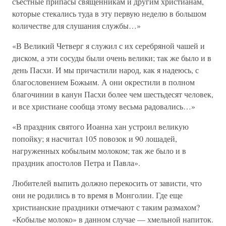
съестные припасы священникам и другим христианам,
которые стекались туда в эту первую неделю в большом
количестве для слушания службы…»
«В Великий Четверг я служил с их серебряной чашей и
диском, а эти сосуды были очень велики; так же было и в
день Пасхи. И мы причастили народ, как я надеюсь, с
благословением Божьим. А они окрестили в полном
благочинии в канун Пасхи более чем шестьдесят человек,
и все христиане сообща этому весьма радовались…»
«В праздник святого Иоанна хан устроил великую
попойку; я насчитал 105 повозок и 90 лошадей,
нагруженных кобыльим молоком; так же было и в
праздник апостолов Петра и Павла».
Любителей выпить должно перекосить от зависти, что
они не родились в то время в Монголии. Где еще
христианские праздники отмечают с таким размахом?
«Кобылье молоко» в данном случае — хмельной напиток.