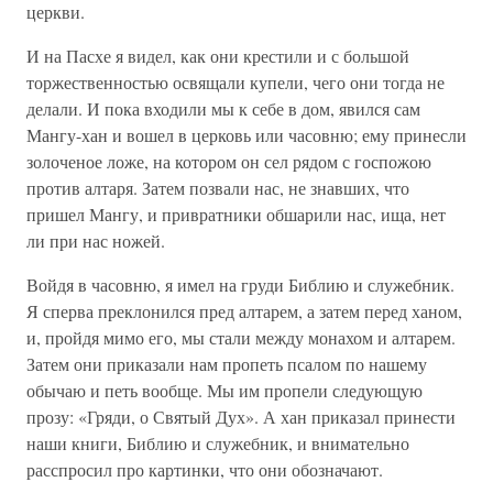
церкви.
И на Пасхе я видел, как они крестили и с большой
торжественностью освящали купели, чего они тогда не
делали. И пока входили мы к себе в дом, явился сам
Мангу-хан и вошел в церковь или часовню; ему принесли
золоченое ложе, на котором он сел рядом с госпожою
против алтаря. Затем позвали нас, не знавших, что
пришел Мангу, и привратники обшарили нас, ища, нет
ли при нас ножей.
Войдя в часовню, я имел на груди Библию и служебник.
Я сперва преклонился пред алтарем, а затем перед ханом,
и, пройдя мимо его, мы стали между монахом и алтарем.
Затем они приказали нам пропеть псалом по нашему
обычаю и петь вообще. Мы им пропели следующую
прозу: «Гряди, о Святый Дух». А хан приказал принести
наши книги, Библию и служебник, и внимательно
расспросил про картинки, что они обозначают.