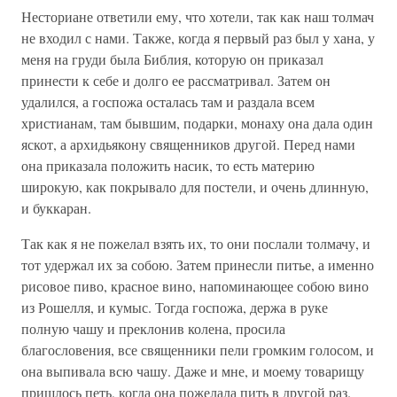
Несториане ответили ему, что хотели, так как наш толмач
не входил с нами. Также, когда я первый раз был у хана, у
меня на груди была Библия, которую он приказал
принести к себе и долго ее рассматривал. Затем он
удалился, а госпожа осталась там и раздала всем
христианам, там бывшим, подарки, монаху она дала один
яскот, а архидьякону священников другой. Перед нами
она приказала положить насик, то есть материю
широкую, как покрывало для постели, и очень длинную,
и буккаран.
Так как я не пожелал взять их, то они послали толмачу, и
тот удержал их за собою. Затем принесли питье, а именно
рисовое пиво, красное вино, напоминающее собою вино
из Рошелля, и кумыс. Тогда госпожа, держа в руке
полную чашу и преклонив колена, просила
благословения, все священники пели громким голосом, и
она выпивала всю чашу. Даже и мне, и моему товарищу
пришлось петь, когда она пожелала пить в другой раз.