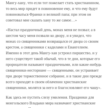
Мангу-хану, что если тот пожелает стать христианином,
то весь мир придет в повиновение ему, и что ему будут
повиноваться Франки и великий папа; при этом он
советовал мне сказать хану то же самое…»
«Настал праздничный день, монах меня не позвал; а в
шестом часу меня позвали ко двору, и я увидел, что
монах со священниками возвращался от двора со своим
крестом, а священники с кадилами и Евангелием.
Именно в этот день Мангу-хан устроил пиршество, и у
него существует такой обычай, что в те дни, которые его
прорицатели называют праздничными, или какие-нибудь
священники-несториане — священными, он устраивает
при дворе торжественное собрание, и в такие дни прежде
всего приходят в своем облачении христианские
священники, молятся за него и благословляют его чашу».
Как здесь не пустить слезу умиления. Праздники для
монгольского Владыки мира назначают христианские