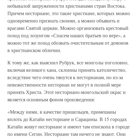
небывалой запруженности христианами стран Востока.
Причем несториане, это такие христиане, которых можно
одновременно признать своими, а можно объявить и
врагами Святой церкви. Можно организовать крестовый
поход под лозунгом «Спасем наших братьев по вере», а
можно тот же поход обозвать очистительным от демонов
в христианском обличии.
К тому же, как выяснил Рубрук, все монголы поголовно,
включая великого хана, склонны принять католичество,
вследствие чего очень тянутся к несторианам, но из-за
невежественности несториан не могут в полной мере
принять Христа. Этот несториано-монгольский окрас и
является основным фоном произведения:
«Между ними, в качестве пришельцев, примешаны
вплоть до Катайи несториане и Сарацины. В 15 городах
Катайи живут несториане и имеют там епископа в городе
по имени Сегин. Несториане там ничего не знают. Они