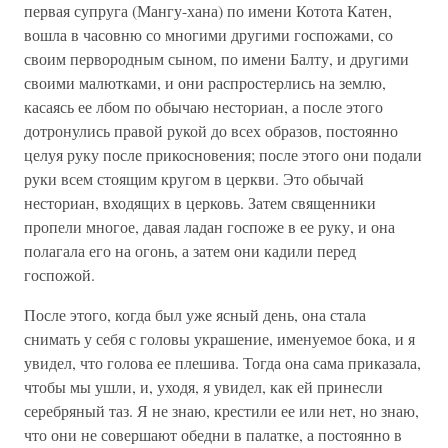
первая супруга (Мангу-хана) по имени Котота Катен,
вошла в часовню со многими другими госпожами, со
своим первородным сыном, по имени Балту, и другими
своими малютками, и они распростерлись на землю,
касаясь ее лбом по обычаю несториан, а после этого
дотронулись правой рукой до всех образов, постоянно
целуя руку после прикосновения; после этого они подали
руки всем стоящим кругом в церкви. Это обычай
несториан, входящих в церковь. Затем священники
пропели многое, давая ладан госпоже в ее руку, и она
полагала его на огонь, а затем они кадили перед
госпожой.
После этого, когда был уже ясный день, она стала
снимать у себя с головы украшение, именуемое бока, и я
увидел, что голова ее плешива. Тогда она сама приказала,
чтобы мы ушли, и, уходя, я увидел, как ей принесли
серебряный таз. Я не знаю, крестили ее или нет, но знаю,
что они не совершают обедни в палатке, а постоянно в