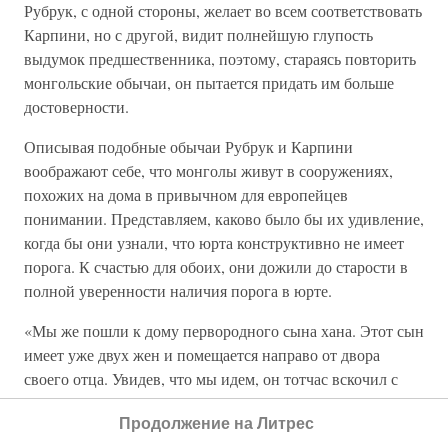
Рубрук, с одной стороны, желает во всем соответствовать
Карпини, но с другой, видит полнейшую глупость
выдумок предшественника, поэтому, стараясь повторить
монгольские обычаи, он пытается придать им больше
достоверности.
Описывая подобные обычаи Рубрук и Карпини
воображают себе, что монголы живут в сооружениях,
похожих на дома в привычном для европейцев
понимании. Представляем, каково было бы их удивление,
когда бы они узнали, что юрта конструктивно не имеет
порога. К счастью для обоих, они дожили до старости в
полной уверенности наличия порога в юрте.
«Мы же пошли к дому первородного сына хана. Этот сын
имеет уже двух жен и помещается направо от двора
своего отца. Увидев, что мы идем, он тотчас вскочил с
ложа, на котором сидел, распростерся на землю, ударяясь
Продолжение на Литрес
о нее лбом и преклоняясь перед крестом».