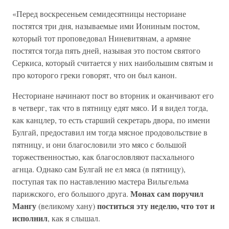
«Перед воскресеньем семидесятницы несториане
постятся три дня, называемые ими Иониным постом,
который тот проповедовал Ниневитянам, а армяне
постятся тогда пять дней, называя это постом святого
Серкиса, который считается у них наибольшим святым и
про которого греки говорят, что он был канон.
Несториане начинают пост во вторник и оканчивают его
в четверг, так что в пятницу едят мясо. И я видел тогда,
как канцлер, то есть старший секретарь двора, по имени
Булгай, предоставил им тогда мясное продовольствие в
пятницу, и они благословили это мясо с большой
торжественностью, как благословляют пасхального
агнца. Однако сам Булгай не ел мяса (в пятницу),
поступая так по наставлению мастера Вильгельма
Монах сам поручил
парижского, его большого друга.
Мангу
поститься эту неделю, что тот и
(великому хану)
исполнил
, как я слышал.