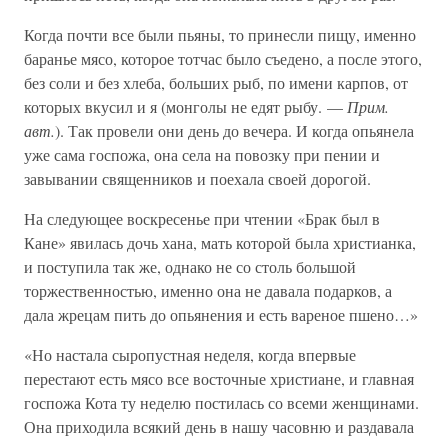
Когда почти все были пьяны, то принесли пищу, именно
баранье мясо, которое тотчас было съедено, а после этого,
без соли и без хлеба, больших рыб, по имени карпов, от
которых вкусил и я (монголы не едят рыбу. —
Прим.
авт.
). Так провели они день до вечера. И когда опьянела
уже сама госпожа, она села на повозку при пении и
завывании священников и поехала своей дорогой.
На следующее воскресенье при чтении «Брак был в
Кане» явилась дочь хана, мать которой была христианка,
и поступила так же, однако не со столь большой
торжественностью, именно она не давала подарков, а
дала жрецам пить до опьянения и есть вареное пшено…»
«Но настала сыропустная неделя, когда впервые
перестают есть мясо все восточные христиане, и главная
госпожа Кота ту неделю постилась со всеми женщинами.
Она приходила всякий день в нашу часовню и раздавала