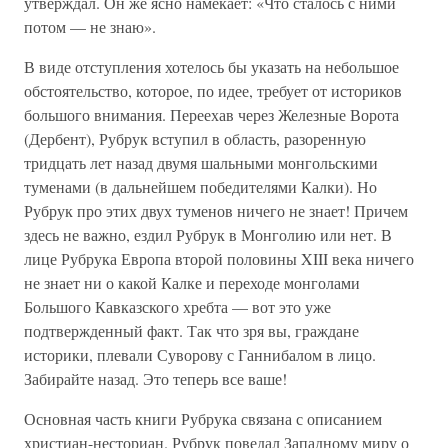
утверждал. Он же ясно намекает: «Что сталось с ними
потом — не знаю».
В виде отступления хотелось бы указать на небольшое
обстоятельство, которое, по идее, требует от историков
большого внимания. Переехав через Железные Ворота
(Дербент), Рубрук вступил в область, разоренную
тридцать лет назад двумя шальными монгольскими
туменами (в дальнейшем победителями Калки). Но
Рубрук про этих двух туменов ничего не знает! Причем
здесь не важно, ездил Рубрук в Монголию или нет. В
лице Рубрука Европа второй половины XIII века ничего
не знает ни о какой Калке и переходе монголами
Большого Кавказского хребта — вот это уже
подтвержденный факт. Так что зря вы, граждане
историки, плевали Суворову с Ганнибалом в лицо.
Забирайте назад. Это теперь все ваше!
Основная часть книги Рубрука связана с описанием
христиан-несториан. Рубрук поведал Западному миру о