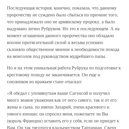
Последующая история, конечно, показала, что данному
пророчеству не суждено было сбыться по причине того,
что принадлежало оно не армянскому пророку, а было
выдумано лично Рубруком. Но это в последующем. А на
момент оглашения данного пророчества оно обладало
вполне притягательной силой и весьма успешно
склоняло общественное мнение к необходимости похода
на монголов под руководством мудрейшего папы.
Но и на этом уникальная работа Рубрука по подготовке к
крестовому походу не заканчивается. Он еще и
союзников во вражьем стане отыскал:
«Я обедал с упомянутым выше Сагенсой и получил
много знаков уважения как от него самого, так и от его
жены и сына, по имени Захарий, очень красивого и
умного юноши; он спросил меня, пожелаете ли Вы
(король Франции) оставить его у себя, если он приедет к
Вам. Он так тяготится владычеством Тартариан. Сверх