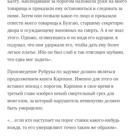
Балту, наблюдавшие за порогом наложили руки на моего
товарища и приказали ему остановиться и следовать за
ними. Затем они позвали какое-то лицо и приказали
отвести моего товарища к Булгаю, старшему секретарю
двора и осуждающему виновных на смерть. А я не знал
этого. Однако, оглянувшись и не видя его идущим, я
подумал, что они удержали его, чтобы дать ему более
легкое платье. Ибо он был слаб и так отягощен шубами,
что едва мог ходить».
Произведение Рубрука по задумке должно являться
продолжением книги Карпини. Именно для этого он
вставил эпизод с порогом. Карпини в свое время в
третьей главе изобрел некий смертельный грех для
монголов, за который нарушитель неминуемо должен
быть умерщвлен:
«…если кто наступает на порог ставки какого-нибудь
вождя, то его умерщвляют точно таким же образом».