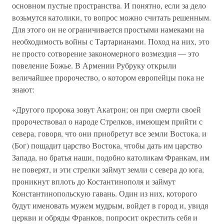
основном пустые пространства. И понятно, если за дело
возьмутся католики, то вопрос можно считать решенным.
Для этого он не ограничивается простыми намеками на
необходимость войны с Тартарианами. Поход на них, это
не просто сотворение закономерного возмездия — это
повеление Божье. В Армении Рубруку открыли
величайшее пророчество, о котором европейцы пока не
знают:
«Другого пророка зовут Акатрон; он при смерти своей
пророчествовал о народе Стрелков, имеющем прийти с
севера, говоря, что они приобретут все земли Востока, и
(Бог) пощадит царство Востока, чтобы дать им царство
Запада, но братья наши, подобно католикам Франкам, им
не поверят, и эти стрелки займут земли с севера до юга,
проникнут вплоть до Костантинополя и займут
Константинопольскую гавань. Один из них, которого
будут именовать мужем мудрым, войдет в город и, увидя
церкви и обряды Франков, попросит окрестить себя и