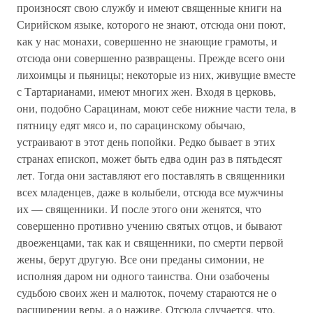
произносят свою службу и имеют священные книги на
Сирийском языке, которого не знают, отсюда они поют,
как у нас монахи, совершенно не знающие грамоты, и
отсюда они совершенно развращены. Прежде всего они
лихоимцы и пьяницы; некоторые из них, живущие вместе
с Тартарианами, имеют многих жен. Входя в церковь,
они, подобно Сарацинам, моют себе нижние части тела, в
пятницу едят мясо и, по сарацинскому обычаю,
устраивают в этот день попойки. Редко бывает в этих
странах епископ, может быть едва один раз в пятьдесят
лет. Тогда они заставляют его поставлять в священники
всех младенцев, даже в колыбели, отсюда все мужчины
их — священники. И после этого они женятся, что
совершенно противно учению святых отцов, и бывают
двоеженцами, так как и священники, по смерти первой
жены, берут другую. Все они преданы симонии, не
исполняя даром ни одного таинства. Они озабочены
судьбою своих жен и малюток, почему стараются не о
расширении веры, а о наживе. Отсюда случается, что,