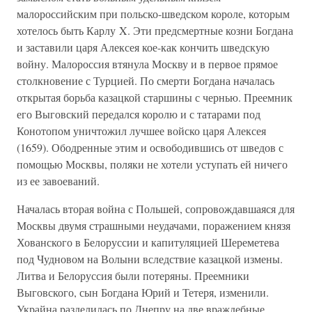
малороссийским при польско-шведском короле, которым
хотелось быть Карлу X. Эти предсмертные козни Богдана
и заставили царя Алексея кое-как кончить шведскую
войну. Малороссия втянула Москву и в первое прямое
столкновение с Турцией. По смерти Богдана началась
открытая борьба казацкой старшины с чернью. Преемник
его Выговский передался королю и с татарами под
Конотопом уничтожил лучшее войско царя Алексея
(1659). Ободренные этим и освободившись от шведов с
помощью Москвы, поляки не хотели уступать ей ничего
из ее завоеваний.
Началась вторая война с Польшей, сопровождавшаяся для
Москвы двумя страшными неудачами, поражением князя
Хованского в Белоруссии и капитуляцией Шереметева
под Чудновом на Волыни вследствие казацкой измены.
Литва и Белоруссия были потеряны. Преемники
Выговского, сын Богдана Юрий и Тетеря, изменили.
Украйна разделилась по Днепру на две враждебные