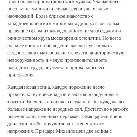
и заставляли присматриваться к чужим. Учащавшиеся
посольства умножали случаи для поучительных
наблюдений. Более близкое знакомство с
западноевропейским миром выводило хотя бы только
правящие сферы из заколдованного предрассудками и
одиночеством круга москворецких понятий. Но всего
больнее войны и наблюдения давали чувствовать
скудость своих материальных средств, доисторическую
невооруженность и малую производительность
народного труда, неумелость прибыльного его
приложения.
Каждая новая война, каждое поражение несло
правительству новые задачи и заботы, народу новые
тяжести. Внешняя политика государства вынуждала все
большее напряжение народных сил. Достаточно краткого
перечня войн, веденных первыми тремя царями новой
династии, чтобы почувствовать степень этого
напряжения. При царе Михаиле шли две войны с