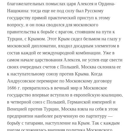
благожелательных помыслах царя Алексея и Ордина-
Нащокина: тогда еще не под силу был Русскому
государству прямой практический приступ к этому
вопросу, и он пока сводился для московского
правительства к борьбе с врагом, стоявшим на пути к
Турции, с Крымом. Этот Крым сидел бельмом на глазу у
московской дипломатии, входил досадным элементом в
состав каждой ее международной комбинации. Уже в
самом начале царствования Алексея, не успев еще свести
своих очередных счетов с Польшей, Москва склоняла ее
к наступательному союзу против Крыма. Когда
Андрусовское перемирие по Московскому договору
1686 г. превратилось в вечный мир и Московское
государство впервые вступило в европейскую коалицию,
в четверной союз с Польшей, Германской империей и
Венецией против Турции, Москва взяла на себя в этом
предприятии наиболее разученную ею партитуру —
борьбу с татарами, наступление на Крым. Так с каждым
шагом осложнялась внешняя политика Московского