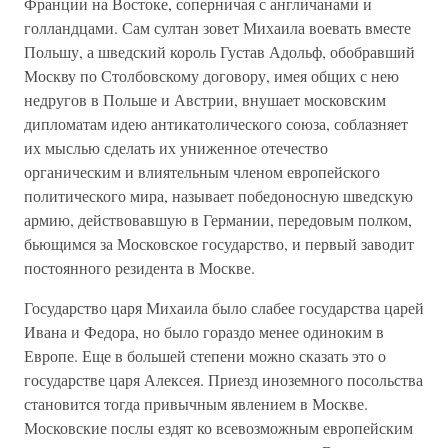
Франции на Востоке, соперничая с англичанами и
голландцами. Сам султан зовет Михаила воевать вместе
Польшу, а шведский король Густав Адольф, обобравший
Москву по Столбовскому договору, имея общих с нею
недругов в Польше и Австрии, внушает московским
дипломатам идею антикатолического союза, соблазняет
их мыслью сделать их униженное отечество
органическим и влиятельным членом европейского
политического мира, называет победоносную шведскую
армию, действовавшую в Германии, передовым полком,
бьющимся за Московское государство, и первый заводит
постоянного резидента в Москве.
Государство царя Михаила было слабее государства царей
Ивана и Федора, но было гораздо менее одиноким в
Европе. Еще в большей степени можно сказать это о
государстве царя Алексея. Приезд иноземного посольства
становится тогда привычным явлением в Москве.
Московские послы ездят ко всевозможным европейским