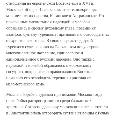
отношения на европейском Востоке еще в XVI в.
Московский царь Иван, как вы знаете, покорил два
магометанских царства, Казанское и Астраханское. Но
покоренные магометане с надеждой и мольбой
обращались к своему духовному главе, преемнику
халифов, султану турецкому, призывая его освободить их
от христианского ига. В свою очередь под рукой
турецкого султана жило на Балканском полуострове
многочисленное население, единоверное и
единоплеменное с русским народом. Оно также с
надеждой и мольбой обращалось к московскому
государю, покровителю православного Востока,
призывая его освободить турецких христиан от
магометанского ярма.
Мысль о борьбе с турками при помощи Москвы тогда
стала бойко распространяться среди балканских
христиан. Согласно договору московские послы поехали
в Константинополь отговорить султана от войны с Речью