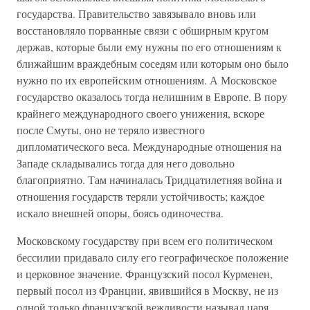
государства. Правительство завязывало вновь или
восстановляло порванные связи с обширным кругом
держав, которые были ему нужны по его отношениям к
ближайшим враждебным соседям или которым оно было
нужно по их европейским отношениям. А Московское
государство оказалось тогда нелишним в Европе. В пору
крайнего международного своего унижения, вскоре
после Смуты, оно не теряло известного
дипломатического веса. Международные отношения на
Западе складывались тогда для него довольно
благоприятно. Там начиналась Тридцатилетняя война и
отношения государств теряли устойчивость; каждое
искало внешней опоры, боясь одиночества.
Московскому государству при всем его политическом
бессилии придавало силу его географическое положение
и церковное значение. Французский посол Курменен,
первый посол из Франции, явившийся в Москву, не из
одной только французской вежливости называл царя