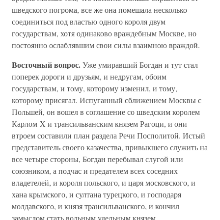
шведского погрома, все же она помешала несколько
соединиться под властью одного короля двум
государствам, хотя одинаково враждебным Москве, но
постоянно ослаблявшим свои силы взаимною враждой.
Восточный вопрос.
Уже умиравший Богдан и тут стал
поперек дороги и друзьям, и недругам, обоим
государствам, и тому, которому изменил, и тому,
которому присягал. Испуганный сближением Москвы с
Польшей, он вошел в соглашение со шведским королем
Карлом X и трансильванским князем Рагоци, и они
втроем составили план раздела Речи Посполитой. Истый
представитель своего казачества, привыкшего служить на
все четыре стороны, Богдан перебывал слугой или
союзником, а подчас и предателем всех соседних
владетелей, и короля польского, и царя московского, и
хана крымского, и султана турецкого, и господаря
молдавского, и князя трансильванского, и кончил
замыслом стать вольным удельным князем