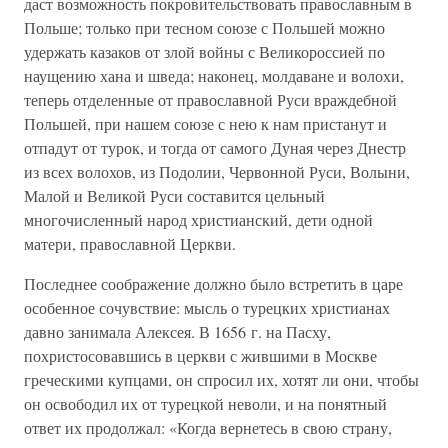
даст возможность покровительствовать православным в
Польше; только при тесном союзе с Польшей можно
удержать казаков от злой войны с Великороссией по
наущению хана и шведа; наконец, молдаване и волохи,
теперь отделенные от православной Руси враждебной
Польшей, при нашем союзе с нею к нам пристанут и
отпадут от турок, и тогда от самого Дуная через Днестр
из всех волохов, из Подолии, Червонной Руси, Волыни,
Малой и Великой Руси составится цельный
многочисленный народ христианский, дети одной
матери, православной Церкви.
Последнее соображение должно было встретить в царе
особенное сочувствие: мысль о турецких христианах
давно занимала Алексея. В 1656 г. на Пасху,
похристосовавшись в церкви с жившими в Москве
греческими купцами, он спросил их, хотят ли они, чтобы
он освободил их от турецкой неволи, и на понятный
ответ их продолжал: «Когда вернетесь в свою страну,