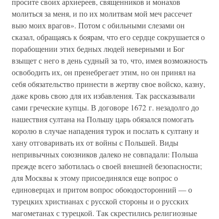
просите своих архиереев, священников и монахов
молиться за меня, и по их молитвам мой меч рассечет
выю моих врагов». Потом с обильными слезами он
сказал, обращаясь к боярам, что его сердце сокрушается о
порабощении этих бедных людей неверными и Бог
взыщет с него в день судный за то, что, имея возможность
освободить их, он пренебрегает этим, но он принял на
себя обязательство принести в жертву свое войско, казну,
даже кровь свою для их избавления. Так рассказывали
сами греческие купцы. В договоре 1672 г. незадолго до
нашествия султана на Польшу царь обязался помогать
королю в случае нападения турок и послать к султану и
хану отговаривать их от войны с Польшей. Виды
непривычных союзников далеко не совпадали: Польша
прежде всего заботилась о своей внешней безопасности;
для Москвы к этому присоединялся еще вопрос о
единоверцах и притом вопрос обоюдосторонний — о
турецких христианах с русской стороны и о русских
магометанах с турецкой. Так скрестились религиозные