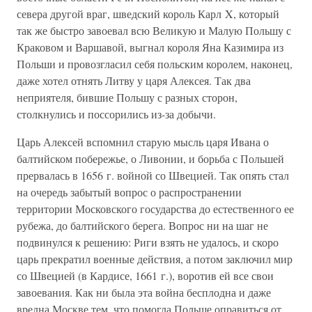
севера другой враг, шведский король Карл X, который
так же быстро завоевал всю Великую и Малую Польшу с
Краковом и Варшавой, выгнал короля Яна Казимира из
Польши и провозгласил себя польским королем, наконец,
даже хотел отнять Литву у царя Алексея. Так два
неприятеля, бившие Польшу с разных сторон,
столкнулись и поссорились из-за добычи.
Царь Алексей вспомнил старую мысль царя Ивана о
балтийском побережье, о Ливонии, и борьба с Польшей
прервалась в 1656 г. войной со Швецией. Так опять стал
на очередь забытый вопрос о распространении
территории Московского государства до естественного ее
рубежа, до балтийского берега. Вопрос ни на шаг не
подвинулся к решению: Риги взять не удалось, и скоро
царь прекратил военные действия, а потом заключил мир
со Швецией (в Кардисе, 1661 г.), воротив ей все свои
завоевания. Как ни была эта война бесплодна и даже
вредна Москве тем, что помогла Польше оправиться от