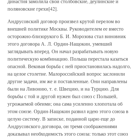
династия замолила свои столбовские, деулинские и
поляновские грехи[42].
Андрусовский договор произвел крутой перелом во
внешней политике Москвы. Руководителем ее вместо
осторожно-близорукого Б. И. Морозова стал виновник
этого договора А. Л. Ордин-Нащокин, умевший
заглядывать вперед. Он начал разрабатывать новую
политическую комбинацию. Польша перестала казаться
опасной. Вековая борьба с ней приостановилась надолго,
на целое столетие. Малороссийский вопрос заслонили
другие задачи, им же и поставленные. Они направлены
были на Ливонию, т. е. Швецию, и на Турцию. Для
борьбы с той и другой нужен был союз с Польшей,
угрожаемой обеими; она сама усиленно хлопотала об
этом союзе. Ордин-Нащокин развил идею этого союза в
целую систему. В записке, поданной царю еще до
Андрусовского договора, он тремя соображениями
доказывал необходимость этого союза: только этот союз