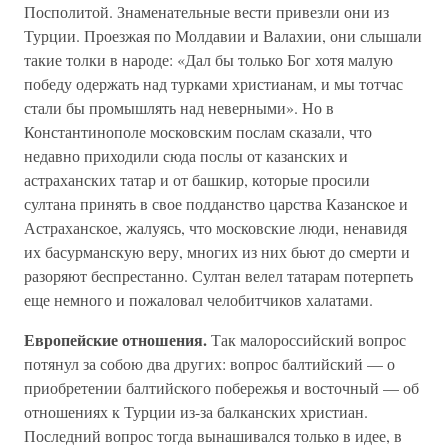
Посполитой. Знаменательные вести привезли они из
Турции. Проезжая по Молдавии и Валахии, они слышали
такие толки в народе: «Дал бы только Бог хотя малую
победу одержать над турками христианам, и мы тотчас
стали бы промышлять над неверными». Но в
Константинополе московским послам сказали, что
недавно приходили сюда послы от казанских и
астраханских татар и от башкир, которые просили
султана принять в свое подданство царства Казанское и
Астраханское, жалуясь, что московские люди, ненавидя
их басурманскую веру, многих из них бьют до смерти и
разоряют беспрестанно. Султан велел татарам потерпеть
еще немного и пожаловал челобитчиков халатами.
Европейские отношения.
Так малороссийский вопрос
потянул за собою два других: вопрос балтийский — о
приобретении балтийского побережья и восточный — об
отношениях к Турции из-за балканских христиан.
Последний вопрос тогда вынашивался только в идее, в