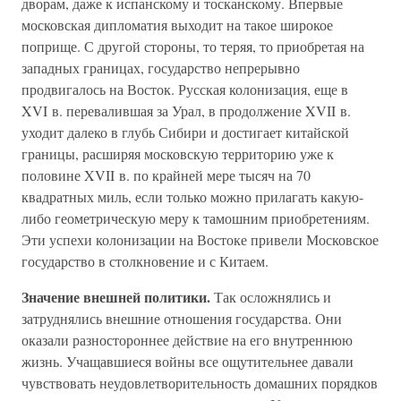
дворам, даже к испанскому и тосканскому. Впервые
московская дипломатия выходит на такое широкое
поприще. С другой стороны, то теряя, то приобретая на
западных границах, государство непрерывно
продвигалось на Восток. Русская колонизация, еще в
XVI в. перевалившая за Урал, в продолжение XVII в.
уходит далеко в глубь Сибири и достигает китайской
границы, расширяя московскую территорию уже к
половине XVII в. по крайней мере тысяч на 70
квадратных миль, если только можно прилагать какую-
либо геометрическую меру к тамошним приобретениям.
Эти успехи колонизации на Востоке привели Московское
государство в столкновение и с Китаем.
Значение внешней политики.
Так осложнялись и
затруднялись внешние отношения государства. Они
оказали разностороннее действие на его внутреннюю
жизнь. Учащавшиеся войны все ощутительнее давали
чувствовать неудовлетворительность домашних порядков