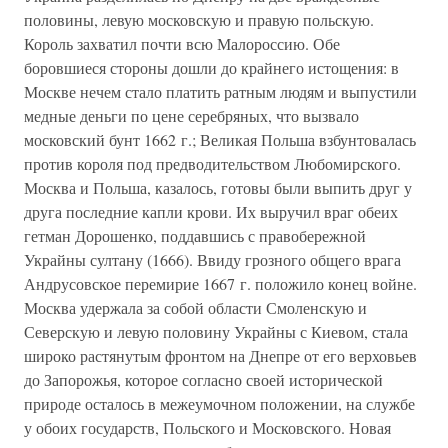
половины, левую московскую и правую польскую.
Король захватил почти всю Малороссию. Обе
боровшиеся стороны дошли до крайнего истощения: в
Москве нечем стало платить ратным людям и выпустили
медные деньги по цене серебряных, что вызвало
московский бунт 1662 г.; Великая Польша взбунтовалась
против короля под предводительством Любомирского.
Москва и Польша, казалось, готовы были выпить друг у
друга последние капли крови. Их выручил враг обеих
гетман Дорошенко, поддавшись с правобережной
Украйны султану (1666). Ввиду грозного общего врага
Андрусовское перемирие 1667 г. положило конец войне.
Москва удержала за собой области Смоленскую и
Северскую и левую половину Украйны с Киевом, стала
широко растянутым фронтом на Днепре от его верховьев
до Запорожья, которое согласно своей исторической
природе осталось в межеумочном положении, на службе
у обоих государств, Польского и Московского. Новая