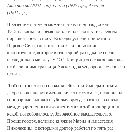
Анастасия (1901 г.р.), Ольга (1895 г.р.), Алексей
(1904 г.р.)
В качестве примера можно привести эпизод осени
1915 г., когда во время поездки на фронт у цесаревича
порвался сосуд в носу. Его едва успели привезти в
Царское Село, где сосуд прижгли, остановив
кровотечение, которое в очередной раз едва не свело
наследника в могилу. У С.С. Кострицкого таких накладок
не было, и императрица Александра Федоровна очень его
ценила.
Любопытно, что по сложившейся при Императорском
дворе практике «стоматологические суммы», шедшие на
гонорарные выплаты зубному врачу, «раскидывались»
между царственными «клиентами» в той пропорции, в
какой потребовалось зубоврачебное вмешательство.
Проще говоря, великие княжны Мария и Анастасия
Николаевны, с которыми доктор работал по пять раз,