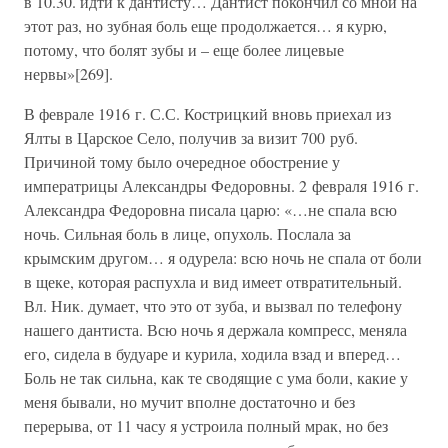
в 10.30. идти к дантисту… Дантист покончил со мной на
этот раз, но зубная боль еще продолжается… я курю,
потому, что болят зубы и – еще более лицевые
нервы»[269].
В феврале 1916 г. С.С. Кострицкий вновь приехал из
Ялты в Царское Село, получив за визит 700 руб.
Причиной тому было очередное обострение у
императрицы Александры Федоровны. 2 февраля 1916 г.
Александра Федоровна писала царю: «…не спала всю
ночь. Сильная боль в лице, опухоль. Послала за
крымским другом… я одурела: всю ночь не спала от боли
в щеке, которая распухла и вид имеет отвратительный.
Вл. Ник. думает, что это от зуба, и вызвал по телефону
нашего дантиста. Всю ночь я держала компресс, меняла
его, сидела в будуаре и курила, ходила взад и вперед…
Боль не так сильна, как те сводящие с ума боли, какие у
меня бывали, но мучит вполне достаточно и без
перерыва, от 11 часу я устроила полный мрак, но без