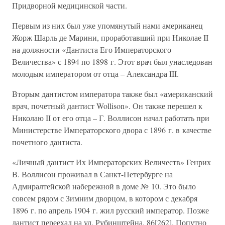
Придворной медицинской части.
Первым из них был уже упомянутый нами американец
Жорж Шарль де Марини, проработавший при Николае II
на должности «Дантиста Его Императорского
Величества» с 1894 по 1898 г. Этот врач был унаследован
молодым императором от отца – Александра III.
Вторым дантистом императора также был «американский
врач, почетный дантист Wollison». Он также перешел к
Николаю II от его отца – Г. Воллисон начал работать при
Министерстве Императорского двора с 1896 г. в качестве
почетного дантиста.
«Личный дантист Их Императорских Величеств» Генрих
В. Воллисон проживал в Санкт-Петербурге на
Адмиралтейской набережной в доме № 10. Это было
совсем рядом с Зимним дворцом, в котором с декабря
1896 г. по апрель 1904 г. жил русский император. Позже
дантист переехал на ул. Рубинштейна, 86[262]. Попутно