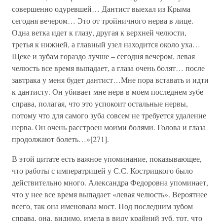
совершенно одуревшей… Дантист выехал из Крыма
сегодня вечером… Это от тройничного нерва в лице.
Одна ветка идет к глазу, другая к верхней челюсти,
третья к нижней, а главный узел находится около уха…
Щеке и зубам гораздо лучше – сегодня вечером, левая
челюсть все время выпадает, а глаза очень болят… после
завтрака у меня будет дантист…Мне пора вставать и идти
к дантисту. Он убивает мне нерв в моем последнем зубе
справа, полагая, что это успокоит остальные нервы,
потому что для самого зуба совсем не требуется удаление
нерва. Он очень расстроен моими болями. Голова и глаза
продолжают болеть…»[271].
В этой цитате есть важное упоминание, показывающее,
что работы с императрицей у С.С. Кострицкого было
действительно много. Александра Федоровна упоминает,
что у нее все время выпадает «левая челюсть». Вероятнее
всего, так она именовала мост. Под последним зубом
справа, она, видимо, имела в виду крайний зуб, тот, что