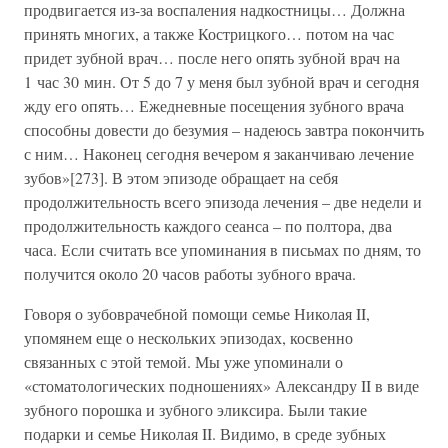
продвигается из-за воспаления надкостницы… Должна
принять многих, а также Кострицкого… потом на час
придет зубной врач… после него опять зубной врач на
1 час 30 мин. От 5 до 7 у меня был зубной врач и сегодня
жду его опять… Ежедневные посещения зубного врача
способны довести до безумия – надеюсь завтра покончить
с ним… Наконец сегодня вечером я заканчиваю лечение
зубов»[273]. В этом эпизоде обращает на себя
продолжительность всего эпизода лечения – две недели и
продолжительность каждого сеанса – по полтора, два
часа. Если считать все упоминания в письмах по дням, то
получится около 20 часов работы зубного врача.
Говоря о зубоврачебной помощи семье Николая II,
упомянем еще о нескольких эпизодах, косвенно
связанных с этой темой. Мы уже упоминали о
«стоматологических подношениях» Александру II в виде
зубного порошка и зубного эликсира. Были такие
подарки и семье Николая II. Видимо, в среде зубных