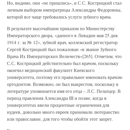
Но, видимо, они «не пришлись», и С.С. Кострицкий стал
личным выбором императрицы Александры Федоровны,
которой все чаще требовались услуги зубного врача.
В результате высочайшим приказом по Министерству
Императорского двора, «данного в Ливадии мая 25 дня
1914 г. за № 12», зубной врач, коллежский регистратор
Сергей Кострицкий был пожалован «в звание Зубного
Врача Их Императорских Величеств»[265]. Отметим, что
С.С. Кострицкий действительно был врачом, поскольку
окончил медицинский факультет Киевского
университета, поэтому его правильнее именовать врачом-
ортодонтом. Возможно, он был выкрестом, поскольку в
литературе упоминается имя его отца – Л.С. Пельтцер. В
период правления Александра III и позже, когда в
университетах ввели процентные ограничения для
иудеев, довольно много евреев принимали лютеранство
или православие, для того чтобы обойти этот запрет.