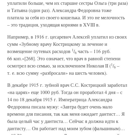
уплатили больше, чем их старшие сестры Ольга (три раза)
и Татьяна (один раз). Александра Федоровна тоже
платила за себя из своего кошелька. И это не мелочность
– это традиция, уходящая корнями в XVIII в.
Например, в 1916 г. цесаревич Алексей уплатил из своих
сумм «Зубному врачу Кострицкому за лечение и
1
возмещение путевых расходов
/
часть – 116 руб.
6
66 коп.»[268]. Это означает, что врач в равной степени
1
осмотрел всю семью, за исключением Николая II (
/
–
6
т. е. всю сумму «разбросали» на шесть человек).
В декабре 1915 г. зубной врач С.С. Кострицкий заработал
«на царях» еще 1000 руб. Тогда он проработал 4 дня – с
14 по 18 декабря 1915 г. Императрица Александра
Федоровна писала мужу: «Завтра будет очень мало
времени для писания, так как меня ожидает дантист… Я
была целый час у дантиста… Сейчас я должна идти к
дантисту… Он работает над моим зубом (фальшивым)…