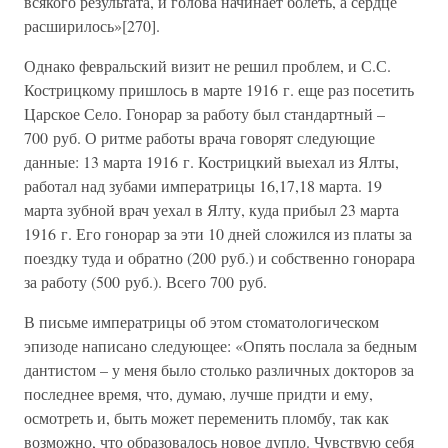
всякого результата, и голова начинает болеть, а сердце
расширилось»[270].
Однако февральский визит не решил проблем, и С.С.
Кострицкому пришлось в марте 1916 г. еще раз посетить
Царское Село. Гонорар за работу был стандартный –
700 руб. О ритме работы врача говорят следующие
данные: 13 марта 1916 г. Кострицкий выехал из Ялты,
работал над зубами императрицы 16,17,18 марта. 19
марта зубной врач уехал в Ялту, куда прибыл 23 марта
1916 г. Его гонорар за эти 10 дней сложился из платы за
поездку туда и обратно (200 руб.) и собственно гонорара
за работу (500 руб.). Всего 700 руб.
В письме императрицы об этом стоматологическом
эпизоде написано следующее: «Опять послала за бедным
дантистом – у меня было столько различных докторов за
последнее время, что, думаю, лучше придти и ему,
осмотреть и, быть может переменить пломбу, так как
возможно, что образовалось новое дупло. Чувствую себя