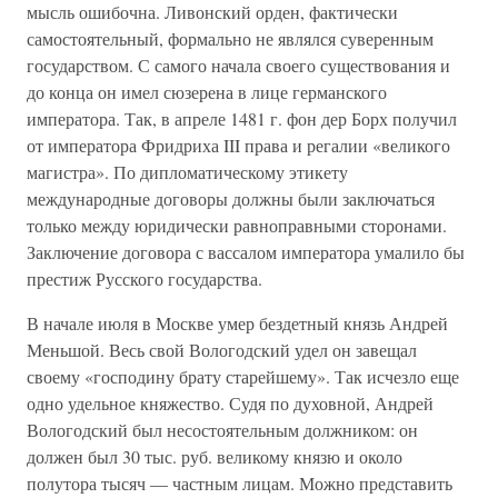
мысль ошибочна. Ливонский орден, фактически
самостоятельный, формально не являлся суверенным
государством. С самого начала своего существования и
до конца он имел сюзерена в лице германского
императора. Так, в апреле 1481 г. фон дер Борх получил
от императора Фридриха III права и регалии «великого
магистра». По дипломатическому этикету
международные договоры должны были заключаться
только между юридически равноправными сторонами.
Заключение договора с вассалом императора умалило бы
престиж Русского государства.
В начале июля в Москве умер бездетный князь Андрей
Меньшой. Весь свой Вологодский удел он завещал
своему «господину брату старейшему». Так исчезло еще
одно удельное княжество. Судя по духовной, Андрей
Вологодский был несостоятельным должником: он
должен был 30 тыс. руб. великому князю и около
полутора тысяч — частным лицам. Можно представить