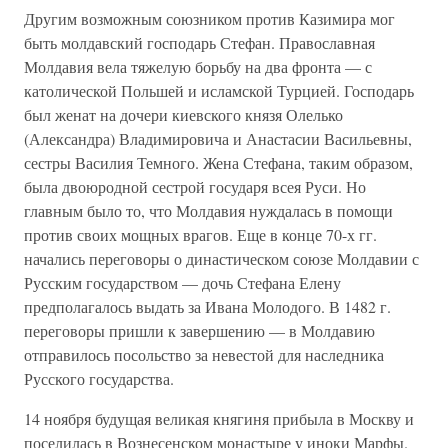
Другим возможным союзником против Казимира мог
быть молдавский господарь Стефан. Православная
Молдавия вела тяжелую борьбу на два фронта — с
католической Польшей и исламской Турцией. Господарь
был женат на дочери киевского князя Олелько
(Александра) Владимировича и Анастасии Васильевны,
сестры Василия Темного. Жена Стефана, таким образом,
была двоюродной сестрой государя всея Руси. Но
главным было то, что Молдавия нуждалась в помощи
против своих мощных врагов. Еще в конце 70-х гг.
начались переговоры о династическом союзе Молдавии с
Русским государством — дочь Стефана Елену
предполагалось выдать за Ивана Молодого. В 1482 г.
переговоры пришли к завершению — в Молдавию
отправилось посольство за невестой для наследника
Русского государства.
14 ноября будущая великая княгиня прибыла в Москву и
поселилась в Вознесенском монастыре у иноки Марфы.