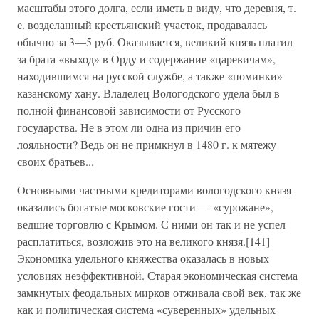
масштабы этого долга, если иметь в виду, что деревня, т.
е. возделанный крестьянский участок, продавалась
обычно за 3—5 руб. Оказывается, великий князь платил
за брата «выход» в Орду и содержание «царевичам»,
находившимся на русской службе, а также «поминки»
казанскому хану. Владелец Вологодского удела был в
полной финансовой зависимости от Русского
государства. Не в этом ли одна из причин его
лояльности? Ведь он не примкнул в 1480 г. к мятежу
своих братьев...
Основными частными кредиторами вологодского князя
оказались богатые московские гости — «сурожане»,
ведшие торговлю с Крымом. С ними он так и не успел
расплатиться, возложив это на великого князя.[141]
Экономика удельного княжества оказалась в новых
условиях неэффективной. Старая экономическая система
замкнутых феодальных мирков отживала свой век, так же
как и политическая система «суверенных» удельных