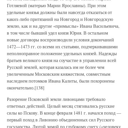
Готляевой (матерью Марии Ярославны). При этом
удельные князья должны были навсегда отказаться от
каких-либо притязаний на Новгород и Новгородскую
землю, как и на другие «примыслы» Ивана Васильевича,
в том числе бывший удел князя Юрия. В остальном
новые договоры воспроизводили условия докончаний
1472—1473 гг. со всеми их статьями, подчеркивавшими
неполноправное положение удельных князей. Надежды
братьев великого князя на соучастие в управлении всей
Русской землей, которая казалась им не более чем
увеличенным Московским княжеством, совместным
наследием потомков Ивана Калиты, были похоронены
окончательно.[138]
Разорение Псковской земли ливонцами требовало
ответных действий. Целый месяц стягивались русские
силы ко Пскову. В конце февраля 1481 г. начался поход —
первый поход в Ливонию объединенных сил Русского
государства. Лютой зимой по глубокому снегу («человеку