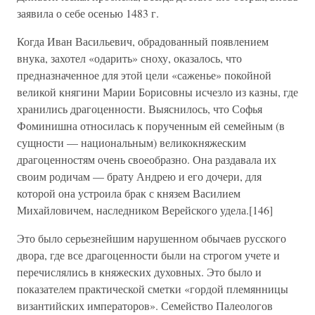
заявила о себе осенью 1483 г.
Когда Иван Васильевич, обрадованный появлением
внука, захотел «одарить» сноху, оказалось, что
предназначенное для этой цели «саженье» покойной
великой княгини Марии Борисовны исчезло из казны, где
хранились драгоценности. Выяснилось, что Софья
Фоминишна относилась к порученным ей семейным (в
сущности — национальным) великокняжеским
драгоценностям очень своеобразно. Она раздавала их
своим родичам — брату Андрею и его дочери, для
которой она устроила брак с князем Василием
Михайловичем, наследником Верейского удела.[146]
Это было серьезнейшим нарушенном обычаев русского
двора, где все драгоценности были на строгом учете и
перечислялись в княжеских духовных. Это было и
показателем практической сметки «гордой племянницы
византийских императоров». Семейство Палеологов