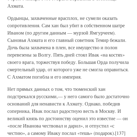
Ахмата.
Ордынцы, захваченные врасплох, не сумели оказать
сопротивления. Сам хан был убит в собственном шатре
Иваном (по другим данным — мурзой Ямгурчеем).
Сыновья Ахмата и его главный советник Темир бежали.
Дочь была захвачена в плен, все имущество и полон
перевезены за Волгу. Пять дней стоял Ивак «на костях»
своего врага, торжествуя победу. Большая Орда получила
смертельный удар, от которого уже не смогла оправиться.
С Ахматом погибла и его империя.
Нет прямых данных о том, что тюменский хан
подстрекался русскими,— у него самого было достаточно
оснований для ненависти к Ахмату. Однако, победив
соперника, Ивак послал радостную весть в Москву. И
великий князь по достоинству оценил это известие — он
«после Иванова чествовал и дарил», и отпустил «с
честию», а самому Иваку послал «тешь» (подарок).[137]