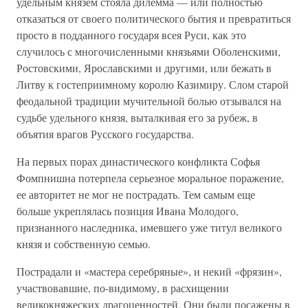
удельным князем стояла дилемма — или полностью
отказаться от своего политического бытия и превратиться
просто в подданного государя всея Руси, как это
случилось с многочисленными князьями Оболенскими,
Ростовскими, Ярославскими и другими, или бежать в
Литву к гостеприимному королю Казимиру. Слом старой
феодальной традиции мучительной болью отзывался на
судьбе удельного князя, выталкивая его за рубеж, в
объятия врагов Русского государства.
На первых порах династического конфликта Софья
Фомпнишна потерпела серьезное моральное поражение,
ее авторитет не мог не пострадать. Тем самым еще
больше укреплялась позиция Ивана Молодого,
признанного наследника, имевшего уже титул великого
князя и собственную семью.
Пострадали и «мастера серебряные», и некий «фрязин»,
участвовавшие, по-видимому, в расхищении
великокняжеских драгоценностей. Они были посажены в