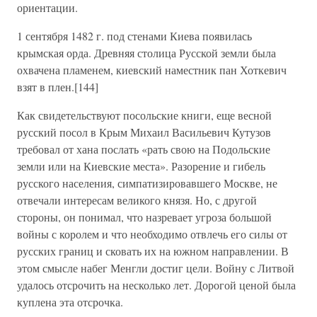
ориентации.
1 сентября 1482 г. под стенами Киева появилась
крымская орда. Древняя столица Русской земли была
охвачена пламенем, киевский наместник пан Хоткевич
взят в плен.[144]
Как свидетельствуют посольские книги, еще весной
русский посол в Крым Михаил Васильевич Кутузов
требовал от хана послать «рать свою на Подольские
земли или на Киевские места». Разорение и гибель
русского населения, симпатизировавшего Москве, не
отвечали интересам великого князя. Но, с другой
стороны, он понимал, что назревает угроза большой
войны с королем и что необходимо отвлечь его силы от
русских границ и сковать их на южном направлении. В
этом смысле набег Менгли достиг цели. Войну с Литвой
удалось отсрочить на несколько лет. Дорогой ценой была
куплена эта отсрочка.