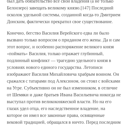
был дать обязательство все свои владения (а не только
Белоозеро) завещать великому князю.[147] Последний
осколок удельной системы, созданной когда-то Дмитрием
Донским, фактически прекратил свое существование.
Конечно, бегство Василия Верейского едва ли было
вызвано только вопросом о приданом его жены. Да и сам
этот вопрос, и особенно распоряжение великого князя
«поймать» Василия, только отражает глубинный,
подлинный конфликт — трагедию удельного князя в
условиях нового единого государства. Летописи
изображают Василия Михайловича храбрым воином. Он
сражался с татарами под Алексином, он стоял с войсками
на Угре. Субъективно он не был изменником, в отличие
от Шемяки и даже братьев Ивана Васильевича никогда не
выступал против великокняжеской власти. Но на его
глазах удел отца, его наследственное владение, на
которое он имел все законные права, освященные
вековой традицией, обращался в ничто. Перед последним