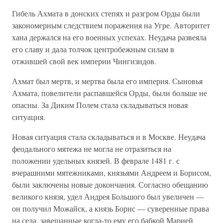
Гибель Ахмата в донских степях и разгром Орды были
закономерным следствием поражения на Угре. Авторитет
хана держался на его военных успехах. Неудача развеяла
его славу и дала толчок центробежным силам в
отжившей свой век империи Чингизидов.
Ахмат был мертв, и мертва была его империя. Сыновья
Ахмата, повелители распавшейся Орды, были больше не
опасны. За Диким Полем стала складываться новая
ситуация.
Новая ситуация стала складываться и в Москве. Неудача
феодального мятежа не могла не отразиться на
положении удельных князей. В феврале 1481 г. с
вчерашними мятежниками, князьями Андреем и Борисом,
были заключены новые докончания. Согласно обещанию
великого князя, удел Андрея Большого был увеличен —
он получил Можайск, а князь Борис — суверенные права
на села, завещанные когда-то ему его бабкой Марией