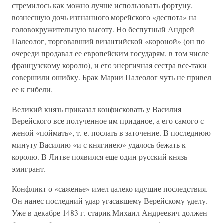
стремилось как можно лучше использовать фортуну,
вознесшую дочь изгнанного морейского «деспота» на
головокружительную высоту. Но беспутный Андрей
Палеолог, торговавший византийской «короной» (он по
очереди продавал ее европейским государям, в том числе
французскому королю), и его энергичная сестра все-таки
совершили ошибку. Брак Марии Палеолог чуть не привел
ее к гибели.
Великий князь приказал конфисковать у Василия
Верейского все полученное им приданое, а его самого с
женой «поймать», т. е. послать в заточение. В последнюю
минуту Василию «и с княгинею» удалось бежать к
королю. В Литве появился еще один русский князь-
эмигрант.
Конфликт о «саженье» имел далеко идущие последствия.
Он нанес последний удар угасавшему Верейскому уделу.
Уже в декабре 1483 г. старик Михаил Андреевич должен