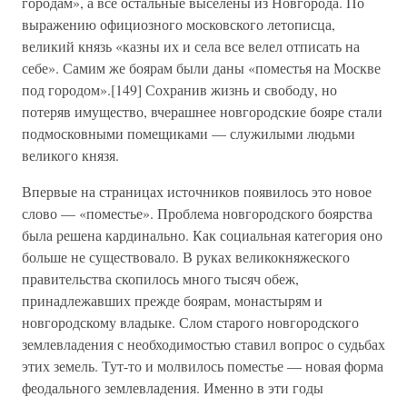
городам», а все остальные выселены из Новгорода. По
выражению официозного московского летописца,
великий князь «казны их и села все велел отписать на
себе». Самим же боярам были даны «поместья на Москве
под городом».[149] Сохранив жизнь и свободу, но
потеряв имущество, вчерашнее новгородские бояре стали
подмосковными помещиками — служилыми людьми
великого князя.
Впервые на страницах источников появилось это новое
слово — «поместье». Проблема новгородского боярства
была решена кардинально. Как социальная категория оно
больше не существовало. В руках великокняжеского
правительства скопилось много тысяч обеж,
принадлежавших прежде боярам, монастырям и
новгородскому владыке. Слом старого новгородского
землевладения с необходимостью ставил вопрос о судьбах
этих земель. Тут-то и молвилось поместье — новая форма
феодального землевладения. Именно в эти годы