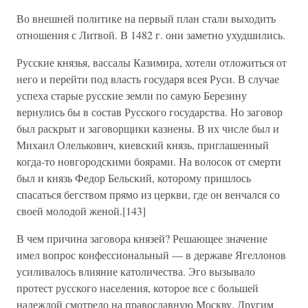
Во внешней политике на первый план стали выходить
отношения с Литвой. В 1482 г. они заметно ухудшились.
Русские князья, вассалы Казимира, хотели отложиться от
него и перейти под власть государя всея Руси. В случае
успеха старые русские земли по самую Березину
вернулись бы в состав Русского государства. Но заговор
был раскрыт и заговорщики казнены. В их числе был и
Михаил Олелькович, киевский князь, приглашенный
когда-то новгородскими боярами. На волосок от смерти
был и князь Федор Бельский, которому пришлось
спасаться бегством прямо из церкви, где он венчался со
своей молодой женой.[143]
В чем причина заговора князей? Решающее значение
имел вопрос конфессиональный — в державе Ягеллонов
усиливалось влияние католичества. Эго вызывало
протест русского населения, которое все с большей
надеждой смотрело на православную Москву. Другим