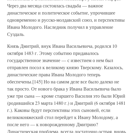
Через два месяца состоялась свадьба — важное
династическое и политическое событие, упрочившее
одновременно и русско-молдавский союз, и перспективы
Ивана Молодого. Наследник получил в управление
Суздаль.
Князь Дмитрий, внук Ивана Васильевича, родился 10
октября 1483 г. Этому событию придавалось
государственное значение — с известием о нем был
отправлен посол к великому князю Тверскому. Казалось,
династические права Ивана Молодого теперь
обеспечены.[145] Но на самом деле все было далеко не
так просто. От нового брака у Ивана Васильевича было
уже три сына — кроме старшего Василия это были Юрий
(родившийся 23 марта 1480 г.) и Дмитрий (6 октября 1481
г.). Каковы будут перспективы этих сыновей, если
великокняжеский стол перейдет к Ивану Молодому, а
после него — к новорожденному Дмитрию?
Династическая проблема, всегда достаточно острая, вновь