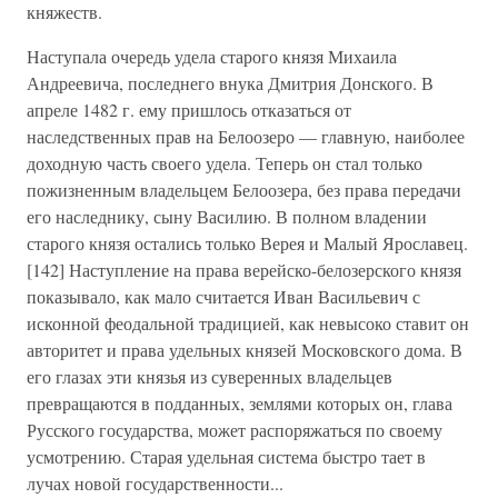
княжеств.
Наступала очередь удела старого князя Михаила
Андреевича, последнего внука Дмитрия Донского. В
апреле 1482 г. ему пришлось отказаться от
наследственных прав на Белоозеро — главную, наиболее
доходную часть своего удела. Теперь он стал только
пожизненным владельцем Белоозера, без права передачи
его наследнику, сыну Василию. В полном владении
старого князя остались только Верея и Малый Ярославец.
[142] Наступление на права верейско-белозерского князя
показывало, как мало считается Иван Васильевич с
исконной феодальной традицией, как невысоко ставит он
авторитет и права удельных князей Московского дома. В
его глазах эти князья из суверенных владельцев
превращаются в подданных, землями которых он, глава
Русского государства, может распоряжаться по своему
усмотрению. Старая удельная система быстро тает в
лучах новой государственности...