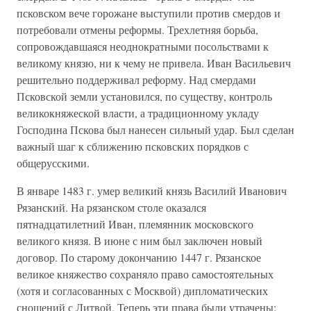
псковском вече горожане выступили против смердов и
потребовали отмены реформы. Трехлетняя борьба,
сопровождавшаяся неоднократными посольствами к
великому князю, ни к чему не привела. Иван Васильевич
решительно поддерживал реформу. Над смердами
Псковской земли установился, по существу, контроль
великокняжеской власти, а традиционному укладу
Господина Пскова был нанесен сильный удар. Был сделан
важный шаг к сближению псковских порядков с
общерусскими.
В январе 1483 г. умер великий князь Василий Иванович
Рязанский. На рязанском столе оказался
пятнадцатилетний Иван, племянник московского
великого князя. В июне с ним был заключен новый
договор. По старому докончанию 1447 г. Рязанское
великое княжество сохраняло право самостоятельных
(хотя и согласованных с Москвой) дипломатических
сношений с Литвой. Теперь эти права были утрачены: