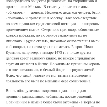
новгородского общества раскололись на сторонников и
противников Москвы. В столицу пошли взаимные
«обговоры» — доносы. Несколько десятков человек были
«пойманы» и привезены в Москву. Началось следствие
по всем правилам средневековой юстиции — с широким
применением пыток. Смертного приговора обвиненным
удалось избежать, по тюремное заключение их не
миновало. Трудно сказать, насколько основательны были
«обговоры», но почва для них имелась. Боярин Иван
Кузьмин, например, в январе 1478 г. в числе других
целовал крест великому князю, но вскоре с тридцатью
слугами оказался в Литве. По каким-то причинам король
его «не пожаловал», и беглый боярин вернулся домой.
Ясно, что такой человек не мог вызывать доверие и
лояльность его была по меньшей мере сомнительна.
Вновь обнаруженная «коромола» дала повод для
принятия радикальных, небывалых доселе решений.
Обвиненные в измене бояре были заточены «в тюрмы по