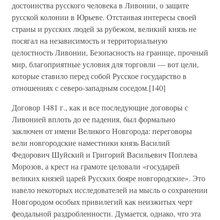
достоинства русского человека в Ливонии, о защите
русской колонии в Юрьеве. Отстаивая интересы своей
страны и русских людей за рубежом, великий князь не
посягал на независимость и территориальную
целостность Ливонии, Безопасность на границе, прочный
мир, благоприятные условия для торговли — вот цели,
которые ставило перед собой Русское государство в
отношениях с северо-западным соседом.[140]
Договор 1481 г., как и все последующие договоры с
Ливонией вплоть до ее падения, был формально
заключен от имени Великого Новгорода: переговоры
вели новгородские наместники князь Василий
Федорович Шуйский и Григорий Васильевич Поплева
Морозов, а крест на грамоте целовали «государей
великих князей царей Русских бояре новгородские». Это
навело некоторых исследователей на мысль о сохранении
Новгородом особых привилегий как неизжитых черт
феодальной раздробленности. Думается, однако, что эта