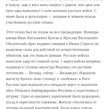
в пазуху, аще у кого конь свернут з дорозе, ино двое али
трое едва выволокут») шли колонны русских войск. С
ними была и артиллерия — впервые в зимнем походе
участвовали русские пушки.
Этот поход был не похож на все предыдущие. Воеводы
князья Иван Васильевич Булгак и Ярослав Васильевич
Оболенский (брат недавно умершего Ивана Стриги) не
разделяли силы для действий по второстепенным
объектам, как это бывало раньше. Русские войска
наносили удар по главной цели. 1 марта войска впервые
подошли к столице магистра Федлину (по русским
летописям — Вельяд, сейчас — Вильянди). Накануне
магистр бросил свою столицу и «побежал» к Риге.
Русские преследовали его пятьдесят верст и захватили
обоз. Началась бомбардировка Феллина и подготовка к
штурму. Одно из внешних укреплений было разрушено,
посад в окрестности сожжены. Жители откупились от
штурма большой контрибуцией. Были взяты города