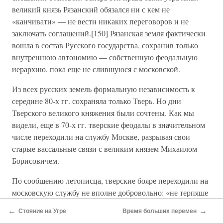
великий князь Рязанский обязался ни с кем не
«канчивати» — не вести никаких переговоров и не
заключать соглашений.[150] Рязанская земля фактически
вошла в состав Русского государства, сохранив только
внутреннюю автономию — собственную феодальную
иерархию, пока еще не слившуюся с московской.
Из всех русских земель формальную независимость к
середине 80-х гг. сохраняла только Тверь. Но дни
Тверского великого княжения были сочтены. Как мы
видели, еще в 70-х гг. тверские феодалы в значительном
числе переходили на службу Москве, разрывая свои
старые вассальные связи с великим князем Михаилом
Борисовичем.
По сообщению летописца, тверские бояре переходили на
московскую службу не вполне добровольно: «не терпяше
обиды от великого князя (Московского.—
Ю. А.),
зане же
←
→
Стояние на Угре
Время больших перемен
многи от великого князя и от бояр обиды, и от его детей