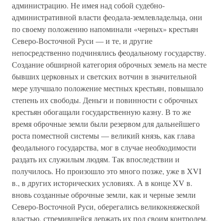
администрацию. Не имея над собой судебно-
административной власти феодала-землевладельца, они
по своему положению напоминали «черных» крестьян
Северо-Восточной Руси — и те, и другие
непосредственно подчинялись феодальному государству.
Создание обширной категория оброчных земель на месте
бывших церковных и светских вотчин в значительной
мере улучшало положение местных крестьян, повышало
степень их свободы. Деньги и повинности с оброчных
крестьян обогащали государственную казну. В то же
время оброчные земли были резервом для дальнейшего
роста поместной системы — великий князь, как глава
феодального государства, мог в случае необходимости
раздать их служилым людям. Так впоследствии и
получилось. Но произошло это много позже, уже в XVI
в., в других исторических условиях. А в конце XV в.
вновь созданные оброчные земли, как и черные земли
Северо-Восточной Руси, оберегались великокняжеской
властью, стремившейся держать их под своим контролем.