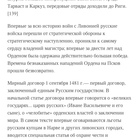
Тарваст и Каркуз, передовые отряды доходили до Риги.
[139]
Впервые за всю историю войн с Ливонией русские
войска перешли от стратегической обороны к
стратегическому наступлению, проникли к самому
сердцу владений магистра; впервые за двести лет над
Орденом была одержана действительно большая победа.
Времена безнаказанных нападений Ордена на Псков
прошли безвозвратно.
Мирный договор 1 сентября 1481 г.— первый договор,
заключенный единым Русским государством. В
начальной статье договора впервые говорится о «великих
государях... царях русских» (Иване Васильевиче и его
сыне), о «челобитье» орденских властей о заключении
мира. В самом тексте впервые оговариваются льготы
русским купцам в Нарве и других ливонских городах,
вводится специальная статья об охране чести и