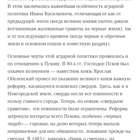
В этом заключалась важнейшая особенность аграрной
политики Ивана Васильевича, отличающая ее как от
предыдущей эпохи (когда великие князья охотно давали
вотчинникам жалованные грамоты на черные земли), так
и от последующего времени (когда черные и оброчные
земли в основном пошли в поместную раздачу).
Основные черты этой аграрной политики проявились и
по отношению к Пскову. В 80-х гг. Господин Псков был
охвачен волнением — наместник князь Ярослав
Оболенский провел по указанию великого князя важную
реформу, касавшуюся псковских смердов. Здесь, как и в
Новгородской земле, смерды несли все повинности в
пользу главного города. Теперь, по новым «смердьим
грамотам», эти повинности были ограничены. Реформа
затронула интересы всего Пскова, особенно «черных
людей»— горожан, на долю которых теперь выпали
непривычные для них обязанности, лежавшие прежде на
смердах. В 1483 г. началась «брань о смердах»: на