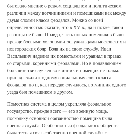
бытовало мнение о резком социальном и политическом
различии между вотчинниками и помещиками как между
двумя слоями класса феодалов. Можно со всей
определенностью сказать, что в XV в., да и позже, такой
разницы не было. Правда, часть новых помещиков были
прежде боевыми холопами-послужильцами московских и
новгородских бояр. Взяв их на свою службу, Иван
Васильевич наделил их поместьями и уравнял в правах
со старыми, коренными феодалами. Но в подавляющем
большинстве случаев вотчинник и помещик не только
принадлежали к одному социальному слою класса
феодалов, но и, как нередко случалось, вотчинник одного
уезда был помещиком в другом.
Поместная система в целом укрепляла феодальное
государство, прежде всего — его военную мощь,
поскольку основной обязанностью помещика была
военная служба. Особенностью феодального общества
была тесная связь собственно военной службы с