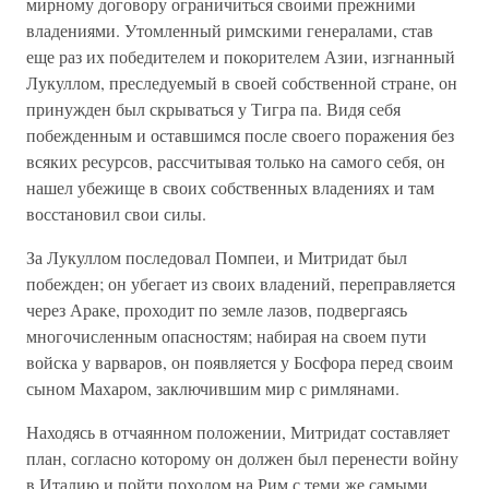
мирному договору ограничиться своими прежними
владениями. Утомленный римскими генералами, став
еще раз их победителем и покорителем Азии, изгнанный
Лукуллом, преследуемый в своей собственной стране, он
принужден был скрываться у Тигра па. Видя себя
побежденным и оставшимся после своего поражения без
всяких ресурсов, рассчитывая только на самого себя, он
нашел убежище в своих собственных владениях и там
восстановил свои силы.
За Лукуллом последовал Помпеи, и Митридат был
побежден; он убегает из своих владений, переправляется
через Араке, проходит по земле лазов, подвергаясь
многочисленным опасностям; набирая на своем пути
войска у варваров, он появляется у Босфора перед своим
сыном Махаром, заключившим мир с римлянами.
Находясь в отчаянном положении, Митридат составляет
план, согласно которому он должен был перенести войну
в Италию и пойти походом на Рим с теми же самыми