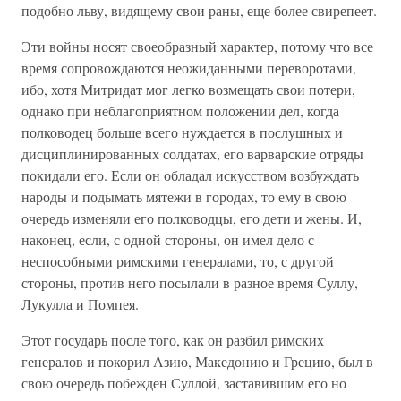
подобно льву, видящему свои раны, еще более свирепеет.
Эти войны носят своеобразный характер, потому что все
время сопровождаются неожиданными переворотами,
ибо, хотя Митридат мог легко возмещать свои потери,
однако при неблагоприятном положении дел, когда
полководец больше всего нуждается в послушных и
дисциплинированных солдатах, его варварские отряды
покидали его. Если он обладал искусством возбуждать
народы и подымать мятежи в городах, то ему в свою
очередь изменяли его полководцы, его дети и жены. И,
наконец, если, с одной стороны, он имел дело с
неспособными римскими генералами, то, с другой
стороны, против него посылали в разное время Суллу,
Лукулла и Помпея.
Этот государь после того, как он разбил римских
генералов и покорил Азию, Македонию и Грецию, был в
свою очередь побежден Суллой, заставившим его но