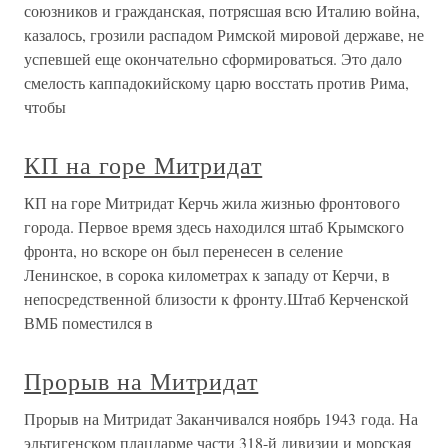
союзников и гражданская, потрясшая всю Италию война,
казалось, грозили распадом Римской мировой державе, не
успевшей еще окончательно сформироваться. Это дало
смелость каппадокийскому царю восстать против Рима,
чтобы
КП на горе Митридат
КП на горе Митридат Керчь жила жизнью фронтового
города. Первое время здесь находился штаб Крымского
фронта, но вскоре он был перенесен в селение
Ленинское, в сорока километрах к западу от Керчи, в
непосредственной близости к фронту.Штаб Керченской
ВМБ поместился в
Прорыв на Митридат
Прорыв на Митридат Заканчивался ноябрь 1943 года. На
эльтигенском плацдарме части 318-й дивизии и морская