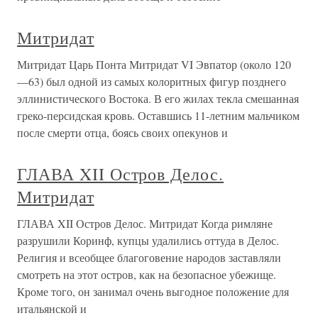
Митридат
Митридат Царь Понта Митридат VI Эвпатор (около 120
—63) был одной из са­мых колоритных фигур позднего
эллинистического Востока. В его жилах текла смешанная
греко-персидская кровь. Оставшись 11-летним мальчи­ком
после смерти отца, боясь своих опекунов и
ГЛАВА XII Остров Делос.
Митридат
ГЛАВА XII Остров Делос. Митридат Когда римляне
разрушили Коринф, купцы удалились оттуда в Делос.
Религия и всеобщее благоговение народов заставляли
смотреть на этот остров, как на безопасное убежище.
Кроме того, он занимал очень выгодное положение для
итальянской и