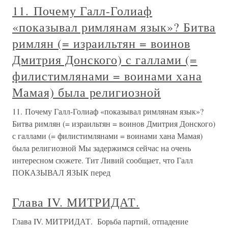
11. Почему Галл-Голиаф
«показывал римлянам язык»? Битва
римлян (= израильтян = воинов
Дмитрия Донского) с галлами (=
филистимлянами = воинами хана
Мамая) была религиозной
11. Почему Галл-Голиаф «показывал римлянам язык»?
Битва римлян (= израильтян = воинов Дмитрия Донского)
с галлами (= филистимлянами = воинами хана Мамая)
была религиозной Мы задержимся сейчас на очень
интересном сюжете. Тит Ливий сообщает, что Галл
ПОКАЗЫВАЛ ЯЗЫК перед
Глава IV. МИТРИДАТ.
Глава IV. МИТРИДАТ. Борьба партий, отпадение