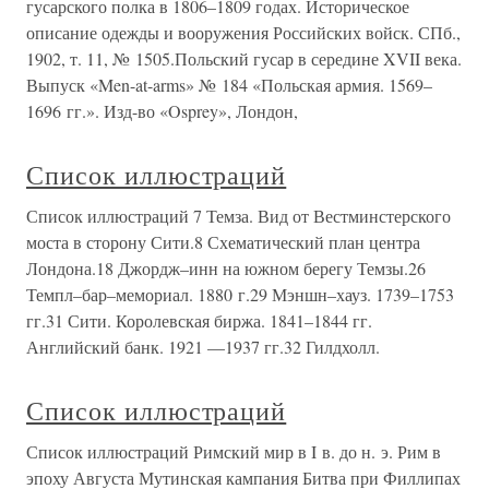
гусарского полка в 1806–1809 годах. Историческое
описание одежды и вооружения Российских войск. СПб.,
1902, т. 11, № 1505.Польский гусар в середине XVII века.
Выпуск «Men-at-arms» № 184 «Польская армия. 1569–
1696 гг.». Изд-во «Osprey», Лондон,
Список иллюстраций
Список иллюстраций 7 Темза. Вид от Вестминстерского
моста в сторону Сити.8 Схематический план центра
Лондона.18 Джордж–инн на южном берегу Темзы.26
Темпл–бар–мемориал. 1880 г.29 Мэншн–хауз. 1739–1753
гг.31 Сити. Королевская биржа. 1841–1844 гг.
Английский банк. 1921 —1937 гг.32 Гилдхолл.
Список иллюстраций
Список иллюстраций Римский мир в I в. до н. э. Рим в
эпоху Августа Мутинская кампания Битва при Филлипах