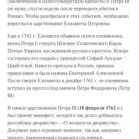
(заключенном в Шлиссельбургскую крепость) и Петре III
(ее муже, спустя неделю после переворота убитом в
Ропше). Чтобы разобраться в этих событиях, необходимо
вернуться в царствование Елизаветы Петровны.
Еще в 1742 г. Елизавета объявила своего племянника,
внука Петра I, герцога Шлезвиг-Голштинского Карла
Петера Ульриха, наследником русского престола. Вскоре
состоялась его свадьба с принцессой Софьей Ангальт-
Цербстской. Невеста приехала в Россию, приняла
православие и была названа Екатериной Алексеевной.
После смерти Елизаветы в декабре 1761 г. ее племянник
вступил на престол под именем Петра Федоровича (Петр
III).
(18 февраля 1762 г.)
В начале царствования Петра III
был принят манифест, которого так долго добивалось
российское дворянство – «О вольности дворянства».
Документ имел огромное значение, так как завершил
процесс превращения служилого сословия в