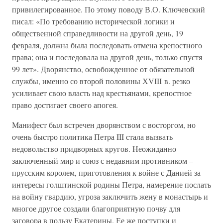
привилегированное. По этому поводу В.О. Ключевский
писал: «По требованию исторической логики и
общественной справедливости на другой день, 19
февраля, должна была последовать отмена крепостного
права; она и последовала на другой день, только спустя
99 лет». Дворянство, освобожденное от обязательной
службы, именно со второй половины ХVIII в. резко
усиливает свою власть над крестьянами, крепостное
право достигает своего апогея.
Манифест был встречен дворянством с восторгом, но
очень быстро политика Петра III стала вызвать
недовольство придворных кругов. Неожиданно
заключенный мир и союз с недавним противником –
прусским королем, приготовления к войне с Данией за
интересы голштинской родины Петра, намерение послать
на войну гвардию, угроза заключить жену в монастырь и
многое другое создали благоприятную почву для
заговора в пользу Екатерины. Ее же поступки и