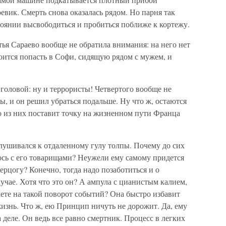
евик. Смерть снова оказалась рядом. Но парня так
стоянии высвободиться и пробиться поближе к кортежу.
тья Сараево вообще не обратила внимания: на него нет
оится попасть в Софи, сидящую рядом с мужем, и
головой: ну и террористы! Четвертого вообще не
вы, и он решил убраться подальше. Ну что ж, остаются
о из них поставит точку на жизненном пути Франца
шивался к отдаленному гулу толпы. Почему до сих
ось с его товарищами? Неужели ему самому придется
рцогу? Конечно, тогда надо позаботиться и о
учае. Хотя что это он? А ампула с цианистым калием,
ете на такой поворот событий? Она быстро избавит
жизнь. Что ж, ею Принцип ничуть не дорожит. Да, ему
на деле. Он ведь все равно смертник. Процесс в легких