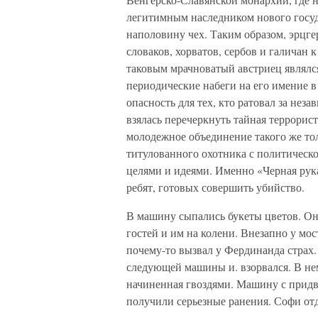
легитимным наследником нового госуд
наполовину чех. Таким образом, эрцгер
словаков, хорватов, сербов и галичан 
таковым мрачноватый австриец являлс
периодические набеги на его имение 
опасность для тех, кто ратовал за нез
взялась перечеркнуть тайная террорис
молодежное объединение такого же тол
титулованного охотника с политическ
целями и идеями. Именно «Черная рука
ребят, готовых совершить убийство.
В машину сыпались букеты цветов. Он
гостей и им на колени. Внезапно у мо
почему-то вызвал у Фердинанда страх. 
следующей машины и. взорвался. В нем
начиненная гвоздями. Машину с придв
получили серьезные ранения. Софи от