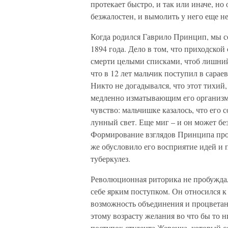
протекает быстро, и так или иначе, но
безжалостен, и вымолить у него еще н
Когда родился Гаврило Принцип, мы с
1894 года. Дело в том, что приходско
смерти целыми списками, чтоб лишний
что в 12 лет мальчик поступил в сара
Никто не догадывался, что этот тихий
медленно изматывающим его организм.
чувство: мальчишке казалось, что его 
лунный свет. Еще миг – и он может без
Формирование взглядов Принципа про
же обусловило его восприятие идей и 
туберкулез.
Революционная риторика не пробуждал
себе ярким поступком. Он относился к
возможность объединения и процвета
этому возрасту желания во что бы то 
поступок студента Жереича, который 