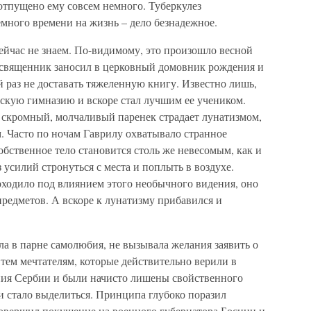
 отпущено ему совсем немного. Туберкулез
емного времени на жизнь – дело безнадежное.
ейчас не знаем. По-видимому, это произошло весной
й священник заносил в церковный домовник рождения и
 раз не доставать тяжеленную книгу. Известно лишь,
евскую гимназию и вскоре стал лучшим ее учеником.
, скромный, молчаливый паренек страдает лунатизмом,
 Часто по ночам Гаврилу охватывало странное
собственное тело становится столь же невесомым, как и
 усилий стронуться с места и поплыть в воздухе.
ходило под влиянием этого необычного видения, оно
предметов. А вскоре к лунатизму прибавился и
а в парне самолюбия, не вызывала желания заявить о
 тем мечтателям, которые действительно верили в
ния Сербии и были начисто лишены свойственного
ни стало выделиться. Принципа глубоко поразил
совершил покушение на военного губернатора Боснии и