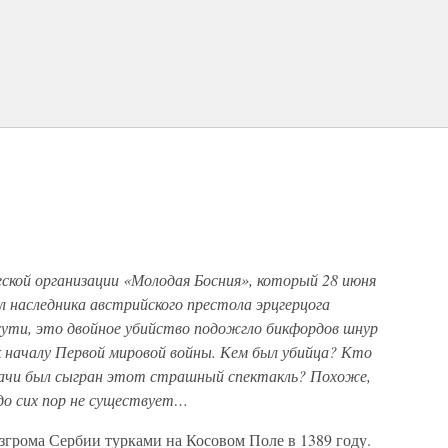
ской организации «Молодая Босния», который 28 июня
ил наследника австрийского престола эрцгерцога
 сути, это двойное убийство подожгло бикфордов шнур
к началу Первой мировой войны. Кем был убийца? Кто
одачи был сыгран этот страшный спектакль? Похоже,
до сих пор не существует…
згрома Сербии турками на Косовом Поле в 1389 году.