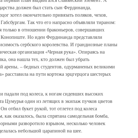
арства должен был стать сын Фердинанда,
цог хотел окончательно привязать поляков, чехов,
к Габсбургам. Так что его напрасно объявляли тираном:
я только в отношении браконьеров, совершавших
в Конопиште. Но идеи Фердинанда представляли
ависимость сербского королевства. И грандиозные планы
тическая организация «Черная рука». Опираясь на
ка, она нашла тех, кто должен был убрать
ой арены, – бедных студентов, одурманеных великими
» расставила на пути кортежа эрцгерцога шестерых
и падали под колеса, к ногам сидевших высоких
ста Цумурья один из летящих в экипаж пучков цветов
Он отбил букет рукой, тот отлетел под колеса
, как оказалось, была спрятана самодельная бомба,
орными разворотило взрывом, несколько человек
делалась небольшой царапиной на шее.