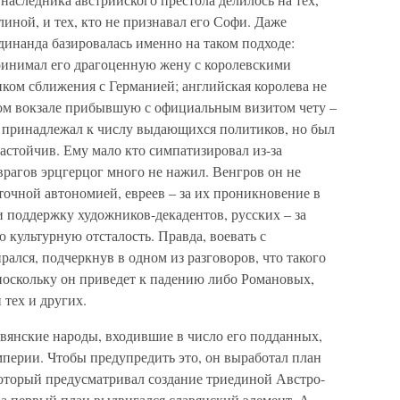
иной, и тех, кто не признавал его Софи. Даже
инанда базировалась именно на таком подходе:
ринимал его драгоценную жену с королевскими
иком сближения с Германией; английская королева не
ком вокзале прибывшую с официальным визитом чету –
е принадлежал к числу выдающихся политиков, но был
настойчив. Ему мало кто симпатизировал из-за
 врагов эрцгерцог много не нажил. Венгров он не
точной автономией, евреев – за их проникновение в
поддержку художников-декадентов, русских – за
 культурную отсталость. Правда, воевать с
лся, подчеркнув в одном из разговоров, что такого
 поскольку он приведет к падению либо Романовых,
 тех и других.
авянские народы, входившие в число его подданных,
мперии. Чтобы предупредить это, он выработал план
который предусматривал создание триединой Австро-
на первый план выдвигался славянский элемент. А