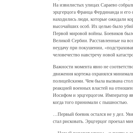
На извилистых улицах Сараево собрали
эрцгерцога Франца Фердинанда и его
находились люди, которые ожидали кор
высочайших особ. Их целью было убийс
Первой мировой войны. Боевиков было
Великой Сербии. Расставленные на вс
неудачу при покушении, «подстраховав
человечество навстречу новой катастро
Важности момента явно не соответство
движения кортежа охранялся минималь
полицейскими. Чем была вызвана стол
реакцией военных властей на отноше
Иосифом и эрцгерцогом. Император яв
когда того принимали с пышностью.
…Первый боевик остался не у дел. Уви
стал рисковать. Эрцгерцог проехал ми
…Новый поворот улицы – и почти к с