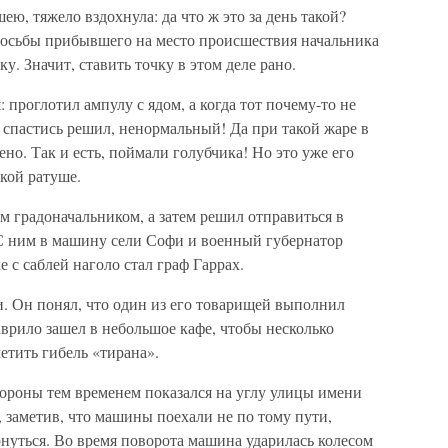
ю, тяжело вздохнула: да что ж это за день такой?
просьбы прибывшего на место происшествия начальника
. Значит, ставить точку в этом деле рано.
 проглотил ампулу с ядом, а когда тот почему-то не
ь спастись решил, ненормальный! Да при такой жаре в
но. Так и есть, поймали голубчика! Но это уже его
кой ратуше.
м градоначальником, а затем решил отправиться в
 С ним в машину сели Софи и военный губернатор
 с саблей наголо стал граф Гаррах.
. Он понял, что один из его товарищей выполнил
врило зашел в небольшое кафе, чтобы несколько
етить гибель «тирана».
ороны тем временем показался на углу улицы имени
, заметив, что машины поехали не по тому пути,
нуться. Во время поворота машина ударилась колесом