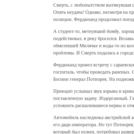
Смерть, с любопытством вытянувшая ше
Опять неудача! Однако, несмотря на 
полиции, Фердинанд продолжил поездку
А студент-то, метнувший бомбу, хорош:
подействовал, в реку бросился. Вплав
обмелевшей Милячке и воды-то по коле
проблемы. И Смерть подалась к городс
Фердинанд провел встречу с сараевски
госпиталь, чтобы проведать раненых.
Боснии генерал Потиорек. На подножке
Принцип услышал звук взрыва и крики
поставленную задачу. Издерганный, Га
успокоить расшалившиеся нервы и отм
Автомобиль наследника австрийской к
его дяди-императора. Но тут Потиорек
который был нужен, потребовал развер