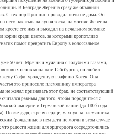
 полиции. В Белграде Жереича сразу же объявили
ов. С тех пор Принцип проводил ночи не дома. Он
на него накатывала луная тоска, на могиле Жереича.
м кресте его имя и высадил на печальном холмике
ил корни среди цветов, за которыми кропотливо
унатик помог превратить Европу в колоссальное
уже 50 лет. Мрачный мужчина с голубыми глазами,
говековых основ монархии Габсбургов, он любил
ою жену Софи, урожденную графиню Хотек. Она
счастья это приносило племяннику императора
мя не желал признавать этот брак, не соответствующий
е считался равным для того, чтобы породниться с
имской империи и Германской нации (до 1805 года
). Позже дядя, скрепя сердце, махнул на племянника
ческим (рожденные в нем дети не могли в этом случае
к что радости жизни для эрцгерцога сосредоточились
я наследника австрийского престола делилось на тех,