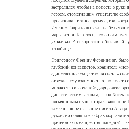
застрелился, чтобы не попасть в руки
героем, отомстившим угнетателю серб
просиживал темное время суток, когда 
Именно Гаврило вырезал на безымянно
маргаритки. Казалось, что он сам пуст
ухаживал. А вскоре этот заботливый л
кладбище.
Эрцгерцогу Францу Фердинанду было 
глубокий консерватор, хранитель мно
единственное существо на свете – св
отвечала ему взаимностью, но вместо 
множество огорчений: дядя долгое вре
династическим законам, – род Хотек н
племянником императора Священной Р
такое пышное название носила Австрия
рукой, но объявил его брак морганати
претендовать на престол империи). Та
на семье и охоте. Все человечество дл