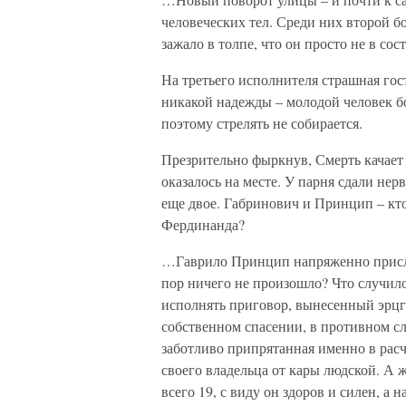
человеческих тел. Среди них второй бо
зажало в толпе, что он просто не в со
На третьего исполнителя страшная гос
никакой надежды – молодой человек б
поэтому стрелять не собирается.
Презрительно фыркнув, Смерть качает 
оказалось на месте. У парня сдали нер
еще двое. Габринович и Принцип – кт
Фердинанда?
…Гаврило Принцип напряженно прислу
пор ничего не произошло? Что случил
исполнять приговор, вынесенный эрцге
собственном спасении, в противном сл
заботливо припрятанная именно в расч
своего владельца от кары людской. А 
всего 19, с виду он здоров и силен, а 