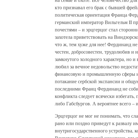
кто признавал его брак с бывшей фрейл
политическая ориентация Франца Ферд
германский император Вильгельм II п
почестями – и эрцгерцог стал сторонн
захотела приветствовать на Виндзорс
что ж, тем хуже для нее! Фердинанд н
честен, добросовестен, трудолюбив и 
замкнутого холодного характера, но и
любил за вечное недовольство недоста
финансовую и промышленную сферы и 
потакание сербской экспансии и общую
последними Франц Фердинанд не собира
конфликта следует всячески избегать,
либо Габсбургов. А вероятнее всего – и
Эрцгерцог не мог не понимать, что сл
рано или поздно приведут к развалу и
внутригосударственного устройства, 
Венгерско-Славянской монархии, где 