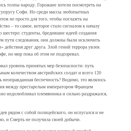
сь толпы народу. Горожане хотели посмотреть на
 супругу Софи. Но среди массы любопытных
теж не просто для того, чтобы поглазеть на
тво – то самое, которое стало сигналом к началу
 шестеро: студенты, бредившие идеей создания
ем пути следования, они должны были исключить
» действия друг друга. Злой гений террора увлек
фе, но мир пока об этом не подозревал.
вал уровень принятых мер безопасности: путь
ным количеством австрийских солдат и всего 120
ь неоправданная беспечность? Видимо, это являлось
ния между престарелым императором Францем
но недолюбливал племянника и сильно раздражался,
дев рядом с собой полицейского, он испугался и не
мо, и Смерть не получила своей добычи.
амой машине подкатывается плотный прибой