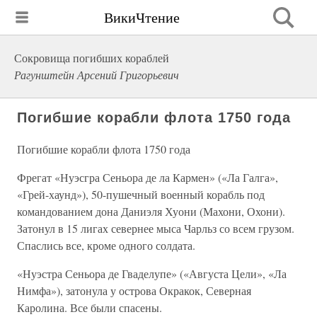
ВикиЧтение
Сокровища погибших кораблей
Рагунштейн Арсений Григорьевич
Погибшие корабли флота 1750 года
Погибшие корабли флота 1750 года
Фрегат «Нуэсгра Сеньора де ла Кармен» («Ла Галга»,
«Грей-хаунд»), 50-пушечный военный корабль под
командованием дона Даниэля Хуони (Махони, Охони).
Затонул в 15 лигах севернее мыса Чарльз со всем грузом.
Спаслись все, кроме одного солдата.
«Нуэстра Сеньора де Гваделупе» («Августа Цели», «Ла
Нимфа»), затонула у острова Окракок, Северная
Каролина. Все были спасены.