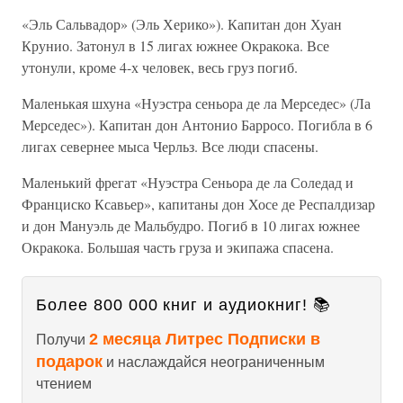
«Эль Сальвадор» (Эль Херико»). Капитан дон Хуан
Крунио. Затонул в 15 лигах южнее Окракока. Все
утонули, кроме 4-х человек, весь груз погиб.
Маленькая шхуна «Нуэстра сеньора де ла Мерседес» (Ла
Мерседес»). Капитан дон Антонио Барросо. Погибла в 6
лигах севернее мыса Черльз. Все люди спасены.
Маленький фрегат «Нуэстра Сеньора де ла Соледад и
Франциско Ксавьер», капитаны дон Хосе де Респалдизар
и дон Мануэль де Мальбудро. Погиб в 10 лигах южнее
Окракока. Большая часть груза и экипажа спасена.
Более 800 000 книг и аудиокниг! 📚
2 месяца Литрес Подписки в
Получи
подарок
и наслаждайся неограниченным
чтением