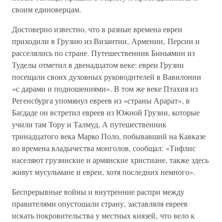
своим единоверцам.
Достоверно известно, что в разные времена евреи
приходили в Грузию из Византии‚ Армении‚ Персии и
расселялись по стране. Путешественник Биньямин из
Туделы отметил в двенадцатом веке: евреи Грузии
посещали своих духовных руководителей в Вавилонии
«с дарами и подношениями». В том же веке Птахия из
Регенсбурга упомянул евреев из «страны Арарат», в
Багдаде он встретил евреев из Южной Грузии, которые
учили там Тору и Талмуд. А путешественник
тринадцатого века Марко Поло, побывавший на Кавказе
во времена владычества монголов, сообщал: «Тифлис
населяют грузинские и армянские христиане, также здесь
живут мусульмане и евреи, хотя последних немного».
Беспрерывные войны и внутренние распри между
правителями опустошали страну, заставляля евреев
искать покровительства у местных князей‚ что вело к