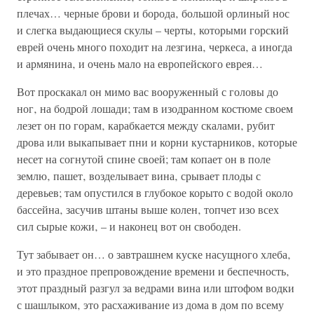
плечах… черные брови и борода‚ большой орлиный нос
и слегка выдающиеся скулы – черты‚ которыми горский
еврей очень много походит на лезгина‚ черкеса‚ а иногда
и армянина‚ и очень мало на европейского еврея…
Вот проскакал он мимо вас вооруженный с головы до
ног‚ на бодрой лошади; там в изодранном костюме своем
лезет он по горам‚ карабкается между скалами‚ рубит
дрова или выкапывает пни и корни кустарников‚ которые
несет на согнутой спине своей; там копает он в поле
землю‚ пашет‚ возделывает вина‚ срывает плоды с
деревьев; там опустился в глубокое корыто с водой около
бассейна‚ засучив штаны выше колен‚ топчет изо всех
сил сырые кожи‚ – и наконец вот он свободен.
Тут забывает он… о завтрашнем куске насущного хлеба‚
и это праздное препровождение времени и беспечность‚
этот праздный разгул за ведрами вина или штофом водки
с шашлыком‚ это расхаживание из дома в дом по всему