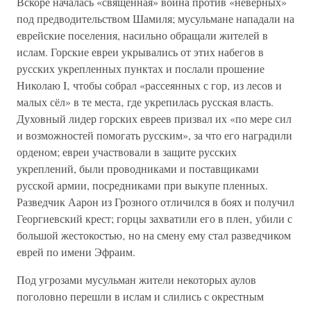
Вскоре началась «священная» война против «неверных»
под предводительством Шамиля; мусульмане нападали на
еврейские поселения, насильно обращали жителей в
ислам. Горские евреи укрывались от этих набегов в
русских укрепленных пунктах и послали прошение
Николаю I‚ чтобы собрал «рассеянных с гор‚ из лесов и
малых сёл» в те места‚ где укрепилась русская власть.
Духовный лидер горских евреев призвал их «по мере сил
и возможностей помогать русским», за что его наградили
орденом; евреи участвовали в защите русских
укреплений, были проводниками и поставщиками
русской армии, посредниками при выкупе пленных.
Разведчик Аарон из Грозного отличился в боях и получил
Георгиевский крест; горцы захватили его в плен‚ убили с
большой жестокостью‚ но на смену ему стал разведчиком
еврей по имени Эфраим.
Под угрозами мусульман жители некоторых аулов
поголовно перешли в ислам и слились с окрестным