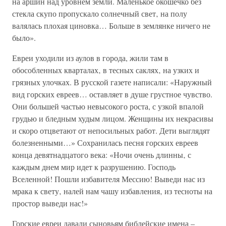
на аршин над уровнем земли. Маленькое окошечко без
стекла скупо пропускало солнечный свет‚ на полу
валялась плохая циновка… Больше в землянке ничего не
было».
Евреи уходили из аулов в города, жили там в
обособленных кварталах‚ в тесных саклях‚ на узких и
грязных улочках. В русской газете написали: «Наружный
вид горских евреев… оставляет в душе грустное чувство.
Они большей частью невысокого роста, с узкой впалой
грудью и бледным худым лицом. Женщины их некрасивы
и скоро отцветают от непосильных работ. Дети выглядят
болезненными…» Сохранилась песня горских евреев
конца девятнадцатого века: «Ночи очень длинны‚ с
каждым днем мир идет к разрушению. Господь
Вселенной! Пошли избавителя Мессию! Выведи нас из
мрака к свету‚ налей нам чашу избавления‚ из тесноты на
простор выведи нас!»
Горские евреи давали сыновьям библейские имена –