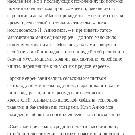
населением‚ но в последующих поколениях их потомки
помнили о еврейском происхождении, давали детям
еврейские имена. «Часто приходилось мне ошибаться во
время путешествий по этим местностям‚ – писал
исследователь И. Анисимов‚ – и принимать татов-
магометан за моих единоверцев – до того мало было
отличия между ними… Многие аулы сами говорят о
своей недавней принадлежности к иудейской религии‚ и‚
будучи мусульманами‚ хранят‚ как святыню‚ еврейские
книги‚ перешедшие к ним от их предков-евреев».
Горские евреи занимались сельским хозяйством,
скотоводством и шелководством, выращивали табак и
виноград, разводили марену для изготовления
красителей, занимались выделкой сафьяна, торговали
тканями и бакалейными товарами. Илья Анисимов –
выходец из общины горских евреев – так описывал их:
«Смуглый цвет кожи‚ средний и часто высокий рост‚
стройное телосложение‚ тонкое в пояснице и широкое в