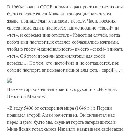
В 1960-е годы в СССР получила распространение теория,
будто горские евреи Кавказа, говорящие на татском
языке, принадлежат к татскому народу. Часть горских
евреев поменяли в паспортах наименование «еврей» на
«тат», и современник отметил: «Известны случаи, когда
работники паспортных отделов соблазнялись взятками,
чтобы в графу «национальность» вместо «еврей» вписать
«тат». Об этом просили ассимиляторы для своей
карьеры… Но тем, кто настойчив и не соглашается, при
обмене паспорта вписывают национальность «еврей»…»
В семье горских евреев хранилась рукопись «Исход из
Персии и Мидии»:
«В году 5406 от сотворения мира (1646 г.) в Персии
появился второй Аман-нечестивец. Он оклеветал нас
перед царем, будто мы, скудная горсть затерявшихся в
Мидийских горах сынов Израиля, навязываем свой закон