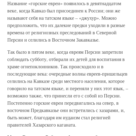
Название «горские евреи» появилось в девятнадцатом
веке‚ когда Кавказ был присоединен к России; они же
называют себя на татском языке – «джухур». Можно
предположить‚ что их далекие предки уходили в разные
времена от религиозных преследований в Северной
Персии и селились в Восточном Закавказье.
Так было в пятом веке‚ когда евреям Персии запретили
соблюдать субботу, отбирали их детей для воспитания в
храме огнепоклонников. Так происходило и в
последующие века: очередные волны евреев-пришельцев
селились на Кавказе среди местного населения‚ которое
говорило на татском языке‚ и переняли у них этот язык‚ –
возможно также‚ что принесли его с собой из Персии.
Постепенно горские евреи передвигались на север‚ в
восточном Предкавказье они встретились с хазарами‚ и,
быть может, благодаря им иудаизм стал религией
правителей Хазарского каганата.