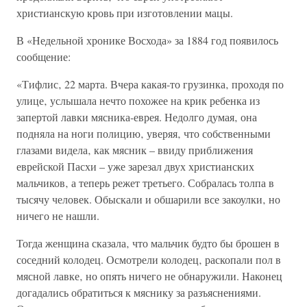
христианскую кровь при изготовлении мацы.
В «Недельной хронике Восхода» за 1884 год появилось
сообщение:
«Тифлис‚ 22 марта. Вчера какая-то грузинка‚ проходя по
улице‚ услышала нечто похожее на крик ребенка из
запертой лавки мясника-еврея. Недолго думая‚ она
подняла на ноги полицию‚ уверяя‚ что собственными
глазами видела‚ как мясник – ввиду приближения
еврейской Пасхи – уже зарезал двух христианских
мальчиков‚ а теперь режет третьего. Собралась толпа в
тысячу человек. Обыскали и обшарили все закоулки‚ но
ничего не нашли.
Тогда женщина сказала‚ что мальчик будто бы брошен в
соседний колодец. Осмотрели колодец‚ раскопали пол в
мясной лавке‚ но опять ничего не обнаружили. Наконец
догадались обратиться к мяснику за разъяснениями.