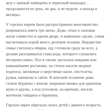
аулу с шапкой набекрень и черкеской внакидку…
продолжается не день‚ не два‚ и не недели‚ а иногда и
месяцы».
У горских евреев было распространено многоженство,
разрешалось иметь три жены. Деды‚ отцы и сыновья
жили совместно в одном дворе‚ в каменных саклях‚ семья
насчитывала порой много десятков человек. Имущество
семьи считалось общим‚ еду готовили сразу на всех‚ а
делами распоряжался глава рода‚ которого слушались
беспрекословно. Пол в саклях застилали коврами или
камышовыми рогожами‚ на стенах висели медные
подносы‚ шелковые и шерстяные шали‚ пистолеты‚
ружья‚ кинжалы и сабли. В женской половине дома
стояли бурдюки с вином‚ ковровые мешки для хранения
муки и крупы‚ а под потолком‚ на крючьях‚ висели
копченая говядина и баранина.
Горские евреи обручали своих детей с раннего возраста;