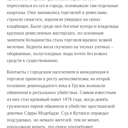
переселяться из сел в города, основывали там отдельные
кварталы. Они занимались торговлей и ремеслами‚
строили синагоги, хоронили умерших на своих
кладбищах. Были среди них богатые купцы и владельцы
крупных ремесленных мастерских‚ но основным
занятием большинства стала торговля вразнос всякой
мелочью. Беднота жила скученно на тесных улочках –
оборванные‚ полуголодные люди почти без всяких
средств к существованию.
Контакты с городским населением и конкуренция в
торговле привели к росту антисемитизма; во второй
половине девятнадцатого века в Грузии возникли
обвинения в ритуальных убийствах. Самым известным
из них стал кровавый навет 1878 года‚ когда девять
грузинских евреев обвинили в убийстве христианской
девочки Сарры Модебадзе. Суд в Кутаиси оправдал
подсудимых‚ но немало жителей, тем не менее,
продолжали верить‚ что евреи употребляют