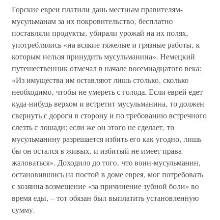
Горские евреи платили дань местным правителям-
мусульманам за их покровительство‚ бесплатно
поставляли продукты‚ убирали урожай на их полях,
употреблялись «на всякие тяжелые и грязные работы‚ к
которым нельзя принудить мусульманина». Немецкий
путешественник отмечал в начале восемнадцатого века:
«Из имущества им оставляют лишь столько‚ сколько
необходимо‚ чтобы не умереть с голода. Если еврей едет
куда-нибудь верхом и встретит мусульманина‚ то должен
свернуть с дороги в сторону и по требованию встречного
слезть с лошади; если же он этого не сделает‚ то
мусульманину разрешается избить его как угодно‚ лишь
бы он остался в живых‚ и избитый не имеет права
жаловаться». Доходило до того‚ что воин-мусульманин‚
остановившись на постой в доме еврея‚ мог потребовать
с хозяина возмещение «за причинение зубной боли» во
время еды‚ – тот обязан был выплатить установленную
сумму.