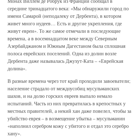
Монах Виллем де Робрук из Франции сообщал в
середине тринадцатого века: «Мы обнаружили город по
имени Самарой (неподалеку от Дербента), в котором
живет много иудеев… Есть и другие укрепления, где
живут евреи». То же самое отмечали в последующие
времена‚ а в восемнадцатом веке между Северным
Азербайджаном и Южным Дагестаном была сплошная
полоса еврейских поселений. Одна из долин возле
Дербента даже называлась Джухут-Ката – «Еврейская
долина».
В разные времена через тот край проходили завоеватели;
население страдало от междоусобиц мусульманских
шахов, и на долю горских евреев выпало немало
испытаний. Часть из них превратилась в крепостных у
местных правителей‚ а некий хан даже повелел‚ чтобы за
убийство еврея – в возмещение убытка – мусульманин
«наполнил серебром кожу с убитого и отдал это серебро
хану».