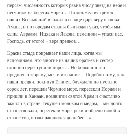
персам, численность которых равна числу звезд на небе и
песчинок на берегах морей… По множеству грехов
наших Всевышний вложил в сердце царя веру в слова
Амана, и по городам страны был издан указ, чтобы мы,
сыны Авраама, Ицхака и Яакова, изменили – упаси нас,
Господь, от этого! – вере предков…
Краска стыда покрывает наши лица, когда мы
вспоминаем, что многие из наших братьев и сестер
позорно переступили порог… Но большинство
предпочло тюрьму, меч и изгнание… Подобно тому, как
наши предки, покинув Египет, блуждали по пустыне
сорок лет, перешли Чёрмное море, пересекли Иордан и
пришли в Ханаан, воздвигли святой Храм и счастливо
зажили в стране, текущей молоком и медом, – мы долго
странствовали, пересекли море, реки и обрели покой в
стране гор, возвышающихся до небес…»