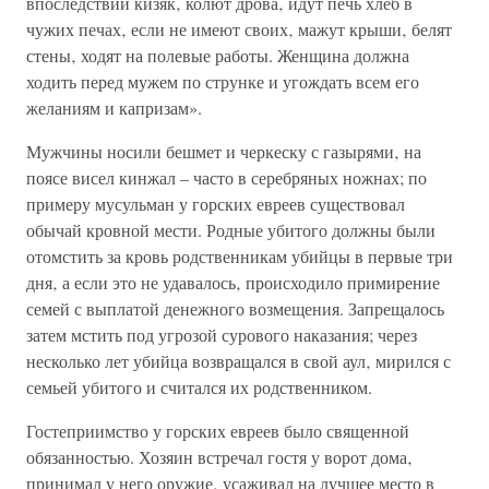
впоследствии кизяк‚ колют дрова‚ идут печь хлеб в
чужих печах‚ если не имеют своих‚ мажут крыши‚ белят
стены‚ ходят на полевые работы. Женщина должна
ходить перед мужем по струнке и угождать всем его
желаниям и капризам».
Мужчины носили бешмет и черкеску с газырями‚ на
поясе висел кинжал – часто в серебряных ножнах; по
примеру мусульман у горских евреев существовал
обычай кровной мести. Родные убитого должны были
отомстить за кровь родственникам убийцы в первые три
дня‚ а если это не удавалось‚ происходило примирение
семей с выплатой денежного возмещения. Запрещалось
затем мстить под угрозой сурового наказания; через
несколько лет убийца возвращался в свой аул‚ мирился с
семьей убитого и считался их родственником.
Гостеприимство у горских евреев было священной
обязанностью. Хозяин встречал гостя у ворот дома‚
принимал у него оружие‚ усаживал на лучшее место в