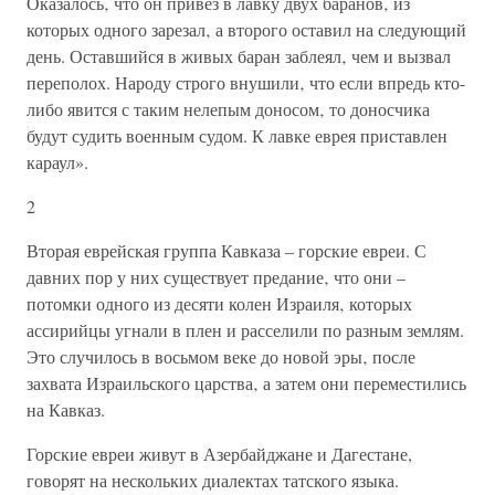
Оказалось‚ что он привез в лавку двух баранов‚ из
которых одного зарезал‚ а второго оставил на следующий
день. Оставшийся в живых баран заблеял‚ чем и вызвал
переполох. Народу строго внушили‚ что если впредь кто-
либо явится с таким нелепым доносом‚ то доносчика
будут судить военным судом. К лавке еврея приставлен
караул».
2
Вторая еврейская группа Кавказа – горские евреи. С
давних пор у них существует предание‚ что они –
потомки одного из десяти колен Израиля‚ которых
ассирийцы угнали в плен и расселили по разным землям.
Это случилось в восьмом веке до новой эры‚ после
захвата Израильского царства‚ а затем они переместились
на Кавказ.
Горские евреи живут в Азербайджане и Дагестане,
говорят на нескольких диалектах татского языка.