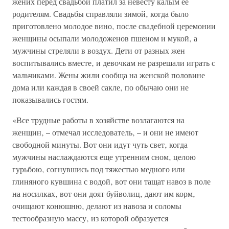
жених перед свадьбой платил за невесту калым ее
родителям. Свадьбы справляли зимой‚ когда было
приготовлено молодое вино‚ после свадебной церемонии
женщины осыпали молодоженов пшеном и мукой‚ а
мужчины стреляли в воздух. Дети от разных жен
воспитывались вместе‚ и девочкам не разрешали играть с
мальчиками. Жены жили сообща на женской половине
дома или каждая в своей сакле‚ по обычаю они не
показывались гостям.
«Все трудные работы в хозяйстве возлагаются на
женщин‚ – отмечал исследователь‚ – и они не имеют
свободной минуты. Вот они идут чуть свет‚ когда
мужчины наслаждаются еще утренним сном‚ целою
гурьбою‚ согнувшись под тяжестью медного или
глиняного кувшина с водой‚ вот они тащат навоз в поле
на носилках‚ вот они доят буйволиц‚ дают им корм‚
очищают конюшню‚ делают из навоза и соломы
тестообразную массу‚ из которой образуется