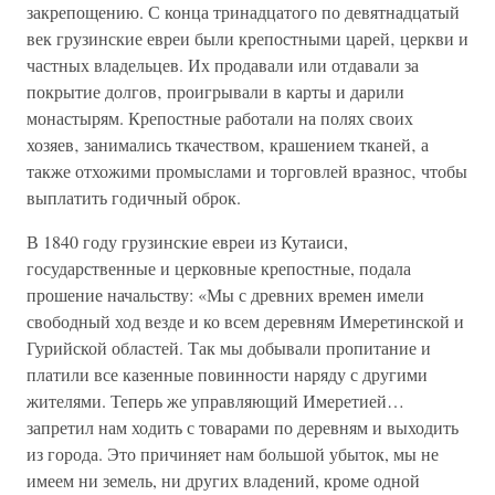
закрепощению. С конца тринадцатого по девятнадцатый
век грузинские евреи были крепостными царей‚ церкви и
частных владельцев. Их продавали или отдавали за
покрытие долгов‚ проигрывали в карты и дарили
монастырям. Крепостные работали на полях своих
хозяев‚ занимались ткачеством‚ крашением тканей‚ а
также отхожими промыслами и торговлей вразнос‚ чтобы
выплатить годичный оброк.
В 1840 году грузинские евреи из Кутаиси,
государственные и церковные крепостные, подала
прошение начальству: «Мы с древних времен имели
свободный ход везде и ко всем деревням Имеретинской и
Гурийской областей. Так мы добывали пропитание и
платили все казенные повинности наряду с другими
жителями. Теперь же управляющий Имеретией…
запретил нам ходить с товарами по деревням и выходить
из города. Это причиняет нам большой убыток, мы не
имеем ни земель, ни других владений, кроме одной