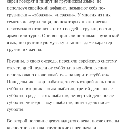
евреи говорят и пишут на грузинском языке, не
используя еврейский алфавит‚ называют себя по-
грузински – «эбраэли»‚ «исраэли». У многих из них
семитские черты лица‚ но некоторых практически
невозможно отличить от их соседей – грузин‚ осетин‚
армян или турок. Они восприняли не только грузинский
язык‚ но грузинскую музыку и танцы‚ даже характер
грузин, их жесты.
Грузины‚ в свою очередь‚ переняли еврейскую систему
отсчета дней недели от субботы; в их обозначении
использовано слово «шабат» – на иврите «суббота».
Понедельник – «ор-шабати», то есть второй день после
субботы‚ вторник – «сам-шабати», третий день после
субботы‚ среда – «отх-шабати», четвертый день после
субботы‚ четверг – «хут-шабати», пятый день после
субботы.
Во второй половине девятнадцатого века‚ после отмены
крепостного права‚ грузинские евреи начали