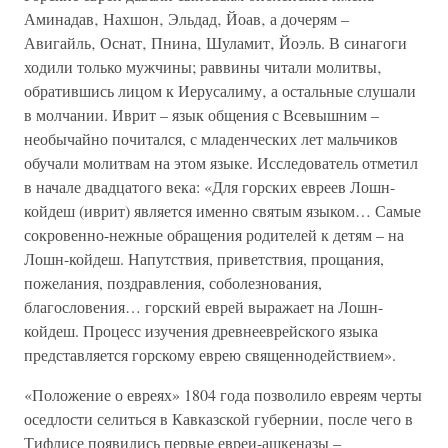
Аминадав‚ Нахшон‚ Эльдад‚ Йоав‚ а дочерям –
Авигайль‚ Оснат‚ Пнина‚ Шуламит‚ Йоэль. В синагоги
ходили только мужчины; раввины читали молитвы‚
обратившись лицом к Иерусалиму‚ а остальные слушали
в молчании. Иврит – язык общения с Всевышним –
необычайно почитался, с младенческих лет мальчиков
обучали молитвам на этом языке. Исследователь отметил
в начале двадцатого века: «Для горских евреев Лошн-
койдеш (иврит) является именно святым языком… Самые
сокровенно-нежные обращения родителей к детям – на
Лошн-койдеш. Напутствия, приветствия, прощания,
пожелания, поздравления, соболезнования,
благословения… горский еврей выражает на Лошн-
койдеш. Процесс изучения древнееврейского языка
представляется горскому еврею священнодействием».
«Положение о евреях» 1804 года позволило евреям черты
оседлости селиться в Кавказской губернии‚ после чего в
Тифлисе появились первые евреи-ашкеназы –