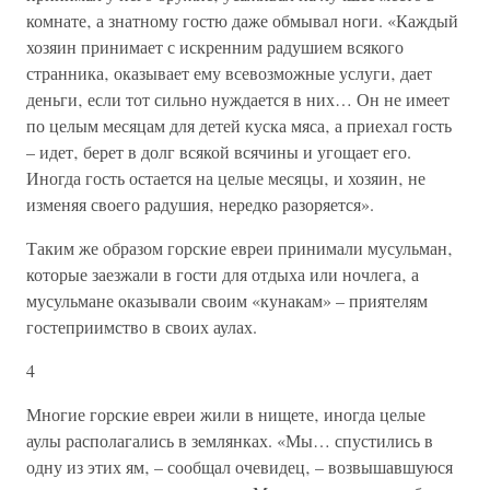
комнате‚ а знатному гостю даже обмывал ноги. «Каждый
хозяин принимает с искренним радушием всякого
странника‚ оказывает ему всевозможные услуги‚ дает
деньги‚ если тот сильно нуждается в них… Он не имеет
по целым месяцам для детей куска мяса‚ а приехал гость
– идет‚ берет в долг всякой всячины и угощает его.
Иногда гость остается на целые месяцы‚ и хозяин‚ не
изменяя своего радушия‚ нередко разоряется».
Таким же образом горские евреи принимали мусульман‚
которые заезжали в гости для отдыха или ночлега‚ а
мусульмане оказывали своим «кунакам» – приятелям
гостеприимство в своих аулах.
4
Многие горские евреи жили в нищете‚ иногда целые
аулы располагались в землянках. «Мы… спустились в
одну из этих ям‚ – сообщал очевидец‚ – возвышавшуюся