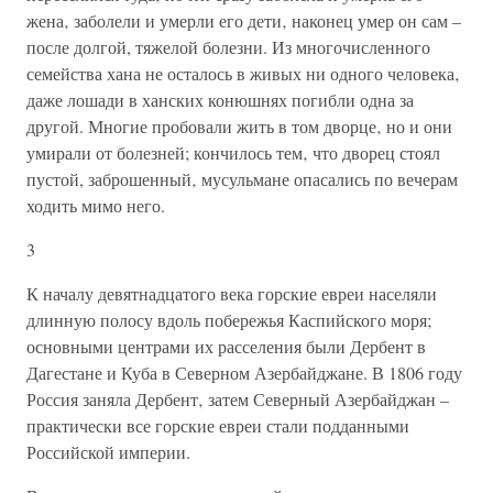
жена‚ заболели и умерли его дети‚ наконец умер он сам –
после долгой, тяжелой болезни. Из многочисленного
семейства хана не осталось в живых ни одного человека‚
даже лошади в ханских конюшнях погибли одна за
другой. Многие пробовали жить в том дворце‚ но и они
умирали от болезней; кончилось тем‚ что дворец стоял
пустой, заброшенный‚ мусульмане опасались по вечерам
ходить мимо него.
3
К началу девятнадцатого века горские евреи населяли
длинную полосу вдоль побережья Каспийского моря;
основными центрами их расселения были Дербент в
Дагестане и Куба в Северном Азербайджане. В 1806 году
Россия заняла Дербент‚ затем Северный Азербайджан –
практически все горские евреи стали подданными
Российской империи.