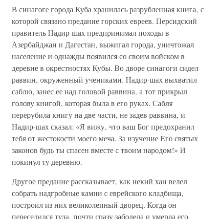
В синагоге города Куба хранилась разрубленная книга‚ с
которой связано предание горских евреев. Персидский
правитель Надир-шах предпринимал походы в
Азербайджан и Дагестан, выжигал города, уничтожал
население и однажды появился со своим войском в
деревне в окрестностях Кубы. Во дворе синагоги сидел
раввин‚ окруженный учениками. Надир-шах выхватил
саблю, занес ее над головой раввина‚ а тот прикрыл
голову книгой‚ которая была в его руках. Сабля
перерубила книгу на две части, не задев раввина‚ и
Надир-шах сказал: «Я вижу‚ что ваш Бог предохранил
тебя от жестокости моего меча. За изучение Его святых
законов будь ты спасен вместе с твоим народом!» И
покинул ту деревню.
Другое предание рассказывает‚ как некий хан велел
собрать надгробные камни с еврейского кладбища,
построил из них великолепный дворец. Когда он
переселился туда‚ почти сразу заболела и умерла его