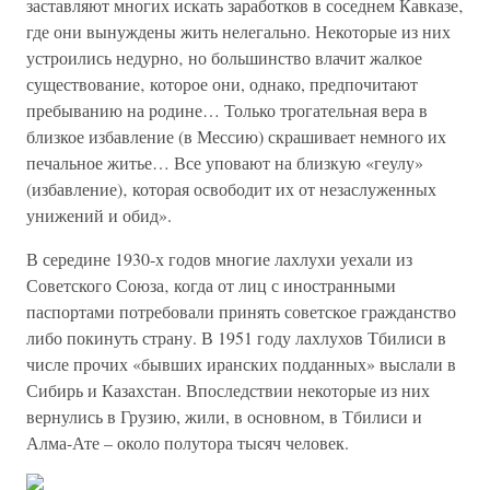
заставляют многих искать заработков в соседнем Кавказе‚
где они вынуждены жить нелегально. Некоторые из них
устроились недурно‚ но большинство влачит жалкое
существование‚ которое они, однако, предпочитают
пребыванию на родине… Только трогательная вера в
близкое избавление (в Мессию) скрашивает немного их
печальное житье… Все уповают на близкую «геулу»
(избавление)‚ которая освободит их от незаслуженных
унижений и обид».
В середине 1930-х годов многие лахлухи уехали из
Советского Союза‚ когда от лиц с иностранными
паспортами потребовали принять советское гражданство
либо покинуть страну. В 1951 году лахлухов Тбилиси в
числе прочих «бывших иранских подданных» выслали в
Сибирь и Казахстан. Впоследствии некоторые из них
вернулись в Грузию, жили, в основном, в Тбилиси и
Алма-Ате – около полутора тысяч человек.