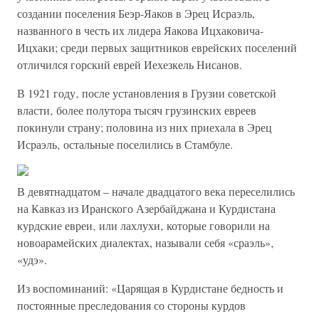
создании поселения Беэр-Яаков в Эрец Исраэль,
названного в честь их лидера Яакова Ицхаковича-
Ицхаки; среди первых защитников еврейских поселений
отличился горский еврей Иехезкель Нисанов.
В 1921 году‚ после установления в Грузии советской
власти‚ более полутора тысяч грузинских евреев
покинули страну; половина из них приехала в Эрец
Исраэль‚ остальные поселились в Стамбуле.
В девятнадцатом – начале двадцатого века переселились
на Кавказ из Иранского Азербайджана и Курдистана
курдские евреи‚ или лахлухи‚ которые говорили на
новоарамейских диалектах, называли себя «сраэль»‚
«удэ».
Из воспоминаний: «Царящая в Курдистане бедность и
постоянные преследования со стороны курдов