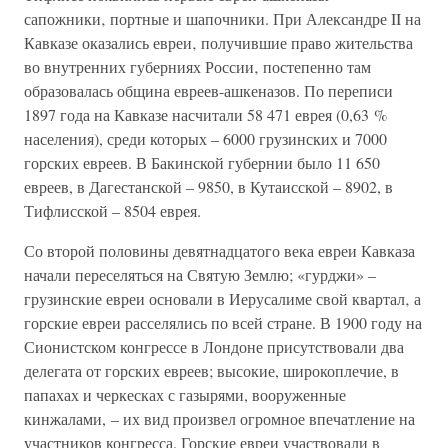
сапожники‚ портные и шапочники. При Александре II на
Кавказе оказались евреи‚ получившие право жительства
во внутренних губерниях России‚ постепенно там
образовалась община евреев-ашкеназов. По переписи
1897 года на Кавказе насчитали 58 471 еврея (0,63 %
населения), среди которых – 6000 грузинских и 7000
горских евреев. В Бакинской губернии было 11 650
евреев, в Дагестанской – 9850, в Кутаисской – 8902, в
Тифлисской – 8504 еврея.
Со второй половины девятнадцатого века евреи Кавказа
начали переселяться на Святую Землю; «гурджи» –
грузинские евреи основали в Иерусалиме свой квартал‚ а
горские евреи расселялись по всей стране. В 1900 году на
Сионистском конгрессе в Лондоне присутствовали два
делегата от горских евреев; высокие, широкоплечие, в
папахах и черкесках с газырями, вооруженные
кинжалами, – их вид произвел огромное впечатление на
участников конгресса. Горские евреи участвовали в