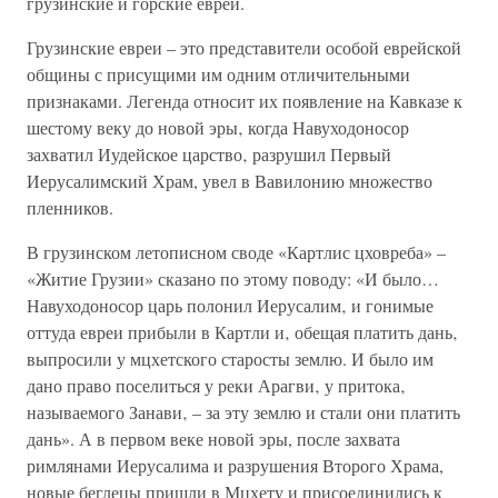
грузинские и горские евреи.
Грузинские евреи – это представители особой еврейской
общины с присущими им одним отличительными
признаками. Легенда относит их появление на Кавказе к
шестому веку до новой эры‚ когда Навуходоносор
захватил Иудейское царство‚ разрушил Первый
Иерусалимский Храм, увел в Вавилонию множество
пленников.
В грузинском летописном своде «Картлис цховреба» –
«Житие Грузии» сказано по этому поводу: «И было…
Навуходоносор царь полонил Иерусалим‚ и гонимые
оттуда евреи прибыли в Картли и‚ обещая платить дань‚
выпросили у мцхетского старосты землю. И было им
дано право поселиться у реки Арагви‚ у притока‚
называемого Занави‚ – за эту землю и стали они платить
дань». А в первом веке новой эры, после захвата
римлянами Иерусалима и разрушения Второго Храма,
новые беглецы пришли в Мцхету и присоединились к