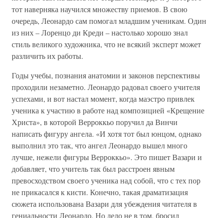
тот наверняка научился множеству приемов. В свою
очередь, Леонардо сам помогал младшим ученикам. Один
из них – Лоренцо ди Креди – настолько хорошо знал
стиль великого художника, что не всякий эксперт может
различить их работы.
Годы учебы, познания анатомии и законов перспективы
проходили незаметно. Леонардо радовал своего учителя
успехами, и вот настал момент, когда маэстро привлек
ученика к участию в работе над композицией «Крещение
Христа», в которой Верроккьо поручил да Винчи
написать фигуру ангела. «И хотя тот был юнцом, однако
выполнил это так, что ангел Леонардо вышел много
лучше, нежели фигуры Верроккьо». Это пишет Вазари и
добавляет, что учитель так был расстроен явным
превосходством своего ученика над собой, что с тех пор
не прикасался к кисти. Конечно, такая драматизация
сюжета использована Вазари для убеждения читателя в
гениальности Леонардо. Но дело не в том, бросил