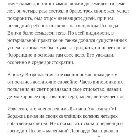
«мужскими достоинствами»: дожив до семидесяти семи
лет, он четыре раза состоял в браке, трех своих жен успел
похоронить, был отцом двенадцати детей, причем
последний ребенок появился на свет, когда Пьеро да
Винчи было семьдесят пять. По всей видимости, в
нотариальной практике он также добился существенных
успехов: когда ему было уже за тридцать, он переехал во
Флоренцию и основал там свое дело. Его уважали,
особенно в среде аристократии.
В эпоху Возрождения к незаконнорожденным детям
относились достаточно спокойно. Часто виновники их
появления на свет признавали свое отцовство, давали
детям хорошее образование, герб, завещали имущество.
Известно, что «непогрешимый» папа Александр VI
Борджиа качал на своих святейших коленях четырех
собственных детей. Не отказался от сына и первенца и
господин Пьеро – маленький Леонардо был признан