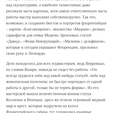
над скульптурами, а наиболее талантливые даже
рисовали часть картины, хотя самую ответственную часть
работы мастер выполнял собственноручно. Так что,
возможно, к созданию бюстов и портретов флорентийцев
– картин «Благовещение», множества «Мадонн», резных
саркофагов для семьи Медичи, бронзовых статуй
«Давид», «Фома Неверующий», «Мальчик с дельфином»,
которые и сегодня украшают Флоренцию, приложил
свою руку и Леонардо.
Дело находилось для всех подмастерьев, ведь Верроккьо,
по словам Вазари, никогда не сидел без работы. «Он
всегда трудился либо над какой-нибудь статуей, либо над
живописным полотном; он быстро переходил от одной
работы к другой, только бы не терять формы». Из его
мастерской вышла величественная конная статуя
Коллеони в Венеции, здесь же отлили огромный медный
шар и крест, которые водрузили на купол
Флорентийского собора, тут готовились пышные