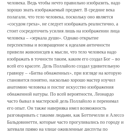
человека. Ведь чтобы нечто правильно изобразить, надо
хорошо знать изображаемый предмет. В средние века
полагали, что тело человека, поскольку оно является
«сосудом греха», не следует изображать реалистично, а
стоит сосредоточить усилия лишь на изображении лица
человека – «зеркала души». Однако открытие
перспективы и возвращение к идеалам античности
привели живописцев к мысли, что тело человека надо
изображать в точности таким, каким его создал Бог – во
всей его красоте. Дель Поллайоло создал удивительную
гравюру – «Битва обнаженных», при взгляде на которую
становится понятно, насколько хорошо мастер изучил
анатомию человека и постиг искусство изображения
обнаженной натуры. По всей вероятности, Леонардо
часто бывал в мастерской дель Поллайоло и перенимал
его опыт. Он также наверняка имел возможность
разговаривать с такими людьми, как Боттичелли и Алессо
Бальдовинетти, которые часто прогуливались по городу и
затевали прямо на улице оживленные диспуты по