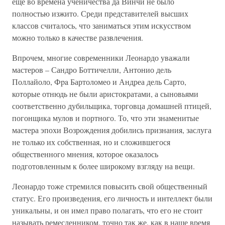
еще во времена ученичества да Винчи не было
полностью изжито. Среди представителей высших
классов считалось, что заниматься этим искусством
можно только в качестве развлечения.
Впрочем, многие современники Леонардо уважали
мастеров – Сандро Боттичелли, Антонио дель
Поллайоло, Фpa Бартоломео и Андреа дель Сарто,
которые отнюдь не были аристократами, а сыновьями
соответственно дубильщика, торговца домашней птицей,
погонщика мулов и портного. То, что эти знаменитые
мастера эпохи Возрождения добились признания, заслуга
не только их собственная, но и сложившегося
общественного мнения, которое оказалось
подготовленным к более широкому взгляду на вещи.
Леонардо тоже стремился повысить свой общественный
статус. Его произведения, его личность и интеллект были
уникальны, и он имел право полагать, что его не стоит
называть ремесленником, точно так же, как в наше время