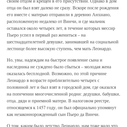
своим отцом и крещен в его присутствии. Однако в дом
отца он был взят далеко не сразу. Вскоре после рождения
его вместе с матерью отправили в деревню Анхиано,
расположенную недалеко от Винчи, и где мальчик
оставался около четырех лет, в течение которых мессир
Пьеро успел в первый раз жениться – на
шестнадцатилетней девушке, занимавшей на социальной
лестнице более высокую ступень, чем мать Леонардо.
Но, увы, надеждам на быстрое появление сына и
наследника не суждено было сбыться – молодая жена
оказалась бесплодной. Возможно, по этой причине
Леонардо в возрасте приблизительно четырех с
половиной лет и был взят в городской дом, где оказался
на попечении многочисленной родни: дедушки, бабушки,
отца, дяди и приемной матери. В налоговом реестре,
относящемся к 1457 году, он был официально упомянут
как незаконнорожденный сын Пьеро да Винчи.
О том, каким было детство Леонардо, нам тоже мало что