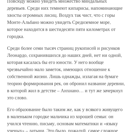
Повсюду можно увидеть множество миндальных
деревьев. Среди них темнеют кипарисы, напоминающие
хвосты огромных лисиц. Воздух так чист, что с горы
Монте-Альбано можно увидеть Средиземное море,
которое находится в шестидесяти пяти километрах от
городка.
Среди более семи тысяч страниц рукописей и рисунков
Леонардо, сохранившихся до наших дней, нет ни одной,
которая касалась бы его юности. У него вообще
чрезвычайно мало заметок, имеющих отношение к
собственной жизни. Лишь однажды, излагая на бумаге
теорию формирования рек, он обронил название деревни,
в которой жил в детстве – Анхиано… и тут же зачеркнул
это слово.
Его образование было таким же, как у всякого живущего
в маленьком городке мальчика из хорошей семьи: он
учился чтению, письму, основам математики и «языку
ученых» – латыни. Это было, пожалуй, самое сложное