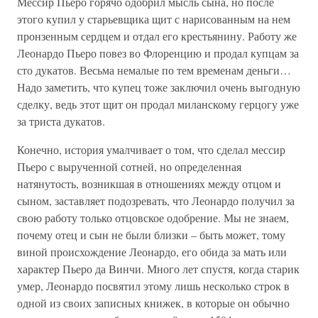
Мессир Пьеро горячо одобрил мысль сына, но после
этого купил у старьевщика щит с нарисованным на нем
пронзенным сердцем и отдал его крестьянину. Работу же
Леонардо Пьеро повез во Флоренцию и продал купцам за
сто дукатов. Весьма немалые по тем временам деньги…
Надо заметить, что купец тоже заключил очень выгодную
сделку, ведь этот щит он продал миланскому герцогу уже
за триста дукатов.
Конечно, история умалчивает о том, что сделал мессир
Пьеро с вырученной сотней, но определенная
натянутость, возникшая в отношениях между отцом и
сыном, заставляет подозревать, что Леонардо получил за
свою работу только отцовское одобрение. Мы не знаем,
почему отец и сын не были близки – быть может, тому
виной происхождение Леонардо, его обида за мать или
характер Пьеро да Винчи. Много лет спустя, когда старик
умер, Леонардо посвятил этому лишь несколько строк в
одной из своих записных книжек, в которые он обычно