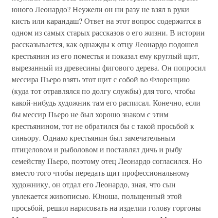
юного Леонардо? Неужели он ни разу не взял в руки
кисть или карандаш? Ответ на этот вопрос содержится в
одном из самых старых рассказов о его жизни. В истории
рассказывается, как однажды к отцу Леонардо подошел
крестьянин из его поместья и показал ему круглый щит,
вырезанный из древесины фигового дерева. Он попросил
мессира Пьеро взять этот щит с собой во Флоренцию
(куда тот отравлялся по долгу службы) для того, чтобы
какой-нибудь художник там его расписал. Конечно, если
бы мессир Пьеро не был хорошо знаком с этим
крестьянином, тот не обратился бы с такой просьбой к
синьору. Однако крестьянин был замечательным
птицеловом и рыболовом и поставлял дичь и рыбу
семейству Пьеро, поэтому отец Леонардо согласился. Но
вместо того чтобы передать щит профессиональному
художнику, он отдал его Леонардо, зная, что сын
увлекается живописью. Юноша, польщенный этой
просьбой, решил нарисовать на изделии голову горгоны