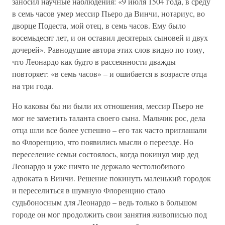
заносил научные наблюдения: «9 июля 1504 года, в среду
в семь часов умер мессир Пьеро да Винчи, нотариус, во
дворце Подеста, мой отец, в семь часов. Ему было
восемьдесят лет, и он оставил десятерых сыновей и двух
дочерей». Равнодушие автора этих слов видно по тому,
что Леонардо как будто в рассеянности дважды
повторяет: «в семь часов» – и ошибается в возрасте отца
на три года.
Но каковы бы ни были их отношения, мессир Пьеро не
мог не заметить таланта своего сына. Мальчик рос, дела
отца шли все более успешно – его так часто приглашали
во Флоренцию, что появились мысли о переезде. Но
переселение семьи состоялось, когда покинул мир дед
Леонардо и уже ничто не держало честолюбивого
адвоката в Винчи. Решение покинуть маленький городок
и переселиться в шумную Флоренцию стало
судьбоносным для Леонардо – ведь только в большом
городе он мог продолжить свои занятия живописью под