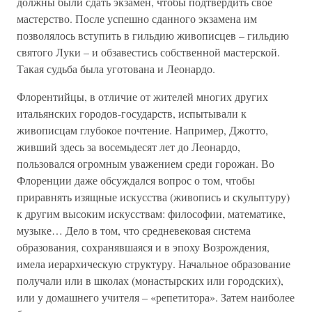
должны были сдать экзамен, чтобы подтвердить свое
мастерство. После успешно сданного экзамена им
позволялось вступить в гильдию живописцев – гильдию
святого Луки – и обзавестись собственной мастерской.
Такая судьба была уготована и Леонардо.
Флорентийцы, в отличие от жителей многих других
итальянских городов-государств, испытывали к
живописцам глубокое почтение. Например, Джотто,
живший здесь за восемьдесят лет до Леонардо,
пользовался огромным уважением среди горожан. Во
Флоренции даже обсуждался вопрос о том, чтобы
приравнять изящные искусства (живопись и скульптуру)
к другим высоким искусствам: философии, математике,
музыке… Дело в том, что средневековая система
образования, сохранявшаяся и в эпоху Возрождения,
имела иерархическую структуру. Начальное образование
получали или в школах (монастырских или городских),
или у домашнего учителя – «репетитора». Затем наиболее