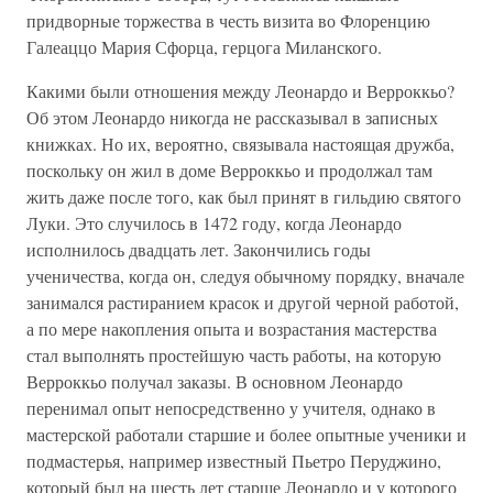
придворные торжества в честь визита во Флоренцию
Галеаццо Мария Сфорца, герцога Миланского.
Какими были отношения между Леонардо и Верроккьо?
Об этом Леонардо никогда не рассказывал в записных
книжках. Но их, вероятно, связывала настоящая дружба,
поскольку он жил в доме Верроккьо и продолжал там
жить даже после того, как был принят в гильдию святого
Луки. Это случилось в 1472 году, когда Леонардо
исполнилось двадцать лет. Закончились годы
ученичества, когда он, следуя обычному порядку, вначале
занимался растиранием красок и другой черной работой,
а по мере накопления опыта и возрастания мастерства
стал выполнять простейшую часть работы, на которую
Верроккьо получал заказы. В основном Леонардо
перенимал опыт непосредственно у учителя, однако в
мастерской работали старшие и более опытные ученики и
подмастерья, например известный Пьетро Перуджино,
который был на шесть лет старше Леонардо и у которого