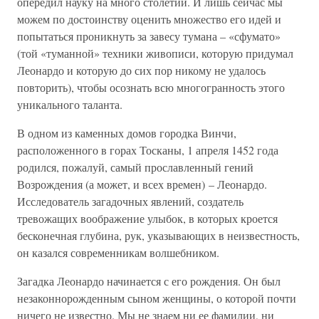
опередил науку на много столетий. И лишь сейчас мы
можем по достоинству оценить множество его идей и
попытаться проникнуть за завесу тумана – «сфумато»
(той «туманной» техники живописи, которую придумал
Леонардо и которую до сих пор никому не удалось
повторить), чтобы осознать всю многогранность этого
уникального таланта.
В одном из каменных домов городка Винчи,
расположенного в горах Тосканы, 1 апреля 1452 года
родился, пожалуй, самый прославленный гений
Возрождения (а может, и всех времен) – Леонардо.
Исследователь загадочных явлений, создатель
тревожащих воображение улыбок, в которых кроется
бесконечная глубина, рук, указывающих в неизвестность,
он казался современникам волшебником.
Загадка Леонардо начинается с его рождения. Он был
незаконнорожденным сыном женщины, о которой почти
ничего не известно. Мы не знаем ни ее фамилии, ни