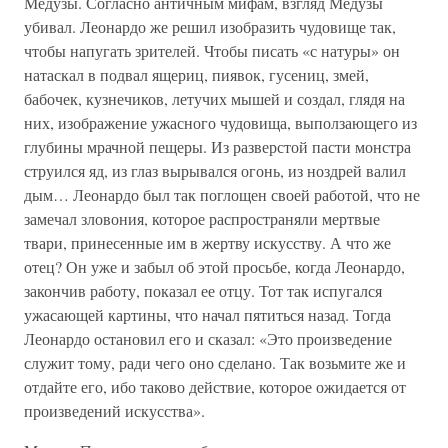
Медузы. Согласно античным мифам, взгляд Медузы
убивал. Леонардо же решил изобразить чудовище так,
чтобы напугать зрителей. Чтобы писать «с натуры» он
натаскал в подвал ящериц, пиявок, гусениц, змей,
бабочек, кузнечиков, летучих мышей и создал, глядя на
них, изображение ужасного чудовища, выползающего из
глубины мрачной пещеры. Из разверстой пасти монстра
струился яд, из глаз вырывался огонь, из ноздрей валил
дым… Леонардо был так поглощен своей работой, что не
замечал зловония, которое распространяли мертвые
твари, принесенные им в жертву искусству. А что же
отец? Он уже и забыл об этой просьбе, когда Леонардо,
закончив работу, показал ее отцу. Тот так испугался
ужасающей картины, что начал пятиться назад. Тогда
Леонардо остановил его и сказал: «Это произведение
служит тому, ради чего оно сделано. Так возьмите же и
отдайте его, ибо таково действие, которое ожидается от
произведений искусства».