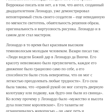
Верроккьо писать или нет, а в том, что ангел, созданный
двадцатилетним Леонардо, уже демонстрировал
неповторимый стиль своего создателя – еще невиданную
по мягкости светотень, обаятельность решения образа,
оригинальность и виртуозность рисунка. Леонардо и в
самом деле стал мастером.
Леонардо в то время был красивым высоким
темноволосым молодым человеком. Вазари писал так:
«Люди видели Божий дар в Леонардо да Винчи. Его
красоту невозможно было преувеличить, каждое его
движение было грациозно само по себе, а его
способности были столь невероятны, что он мог с
легкостью преодолевать любые трудности». Его сила
была такова, что «правой рукой он мог согнуть дверную
колотушку или подкову, как будто они были из свинца».
Ко всему прочему у Леонардо было «мужество и высота
духа поистине королевские». Его таланты не
ограничивались живописью – он «мог петь и