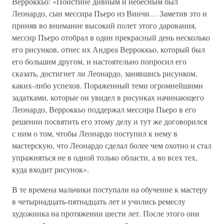
Верроккьо: «Поистине дивным и небесным был
Леонардо, сын мессира Пьеро из Винчи… Заметив это и
приняв во внимание высокий полет этого дарования,
мессир Пьеро отобрал в один прекрасный день несколько
его рисунков, отнес их Андреа Верроккьо, который был
его большим другом, и настоятельно попросил его
сказать, достигнет ли Леонардо, занявшись рисунком,
каких-либо успехов. Пораженный теми огромнейшими
задатками, которые он увидел в рисунках начинающего
Леонардо, Верроккьо поддержал мессира Пьеро в его
решении посвятить его этому делу и тут же договорился
с ним о том, чтобы Леонардо поступил к нему в
мастерскую, что Леонардо сделал более чем охотно и стал
упражняться не в одной только области, а во всех тех,
куда входит рисунок».
В те времена мальчики поступали на обучение к мастеру
в четырнадцать-пятнадцать лет и учились ремеслу
художника на протяжении шести лет. После этого они