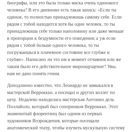
биографы, или это была только маска очень одинокого
человека? В его дневнике есть такая запись: «Если ты
одинок, то полностью принадлежишь самому себе. Если
рядом с тобой находится хотя бы один человек, то ты
принадлежишь себе только наполовину или даже меньше
в пропорции к бездумности его поведения; а уж если
рядом с тобой больше одного человека, то ты
погружаешься в плачевное состояние все глубже и
глубже». Написано ли это им в момент отчаяния или же
таким было его действительное мироощущение? Увы,
нам не дано понять гения.
Доподлинно известно, что Леонардо не замыкался в
мастерской Верроккьо, а посещал и других коллег по
цеху. Недалеко находилась мастерская Антонио дель
Поллайоло, который был соперником Верроккьо. Этот
знаменитый флорентиец был одним из первых
художников Возрождения, которые посещали
анатомический театр, чтобы изучить мускульную систему