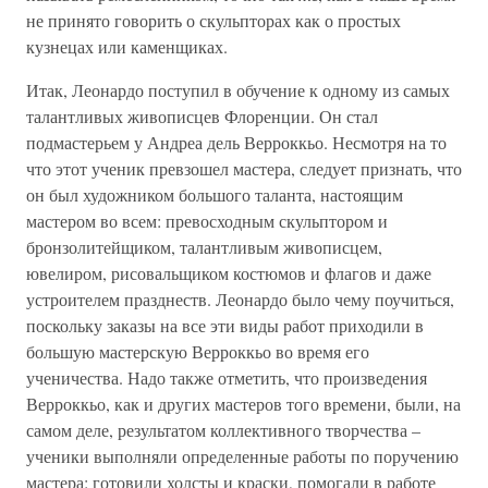
не принято говорить о скульпторах как о простых
кузнецах или каменщиках.
Итак, Леонардо поступил в обучение к одному из самых
талантливых живописцев Флоренции. Он стал
подмастерьем у Андреа дель Верроккьо. Несмотря на то
что этот ученик превзошел мастера, следует признать, что
он был художником большого таланта, настоящим
мастером во всем: превосходным скульптором и
бронзолитейщиком, талантливым живописцем,
ювелиром, рисовальщиком костюмов и флагов и даже
устроителем празднеств. Леонардо было чему поучиться,
поскольку заказы на все эти виды работ приходили в
большую мастерскую Верроккьо во время его
ученичества. Надо также отметить, что произведения
Верроккьо, как и других мастеров того времени, были, на
самом деле, результатом коллективного творчества –
ученики выполняли определенные работы по поручению
мастера: готовили холсты и краски, помогали в работе