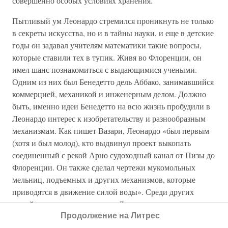
совершенно особых условиях хранения.
Пытливый ум Леонардо стремился проникнуть не только
в секреты искусства, но и в тайны науки, и еще в детские
годы он задавал учителям математики такие вопросы,
которые ставили тех в тупик. Живя во Флоренции, он
имел шанс познакомиться с выдающимися учеными.
Одним из них был Бенедетто дель Аббако, занимавшийся
коммерцией, механикой и инженерным делом. Должно
быть, именно идеи Бенедетто на всю жизнь пробудили в
Леонардо интерес к изобретательству и разнообразным
механизмам. Как пишет Вазари, Леонардо «был первым
(хотя и был молод), кто выдвинул проект выкопать
соединенный с рекой Арно судоходный канал от Пизы до
Флоренции. Он также сделал чертежи мукомольных
мельниц, подъемных и других механизмов, которые
приводятся в движение силой воды». Среди других
людей, оказавших влияние на Леонардо, можно назвать
Паоло дель Поццо Тосканелли, выдающегося ученого-
Продолжение на Литрес