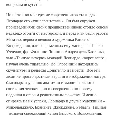
вопросам искусства.
Но не только мастерские современников стали для
Леонардо его «университетами». Он был окружен
произведениями своих предшественников: стоило совсем
недалеко отойти от мастерской, и перед ним были работы
Мазаччо, первого великого художника Раннего
Возрождения, или современных ему мастеров – Паоло
Уччелло, фра Филиппо Липпи и Андреа дель Кастаньо,
чью «Тайную вечерю» молодой Леонардо, скорее всего,
изучал очень тщательно. Во Флоренции находились
скульптуры и рельефы Донателло и Гиберти. Все эти
люди не просто достигли вершин в изображении натуры
благодаря изучению анатомии и эмоционального
состояния человека, но и совершенно по-новому
подошли к старым религиозным сюжетам. Именно
опираясь на их успехи, Леонардо и другие художники –
Микеланджело, Браманте, Джорджоне, Рафаэль, Тициан
– возвели сверкающий купол Высокого Возрождения.