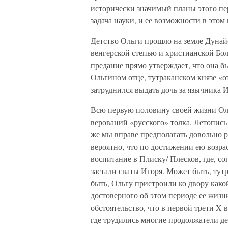
исторически значимый планы этого п
задача науки, и ее возможности в этом
Детство Ольги прошло на земле Дунай
венгерской степью и христианской Бол
предание прямо утверждает, что она б
Ольгином отце, тутраканском князе «от
затруднился выдать дочь за язычника И
Всю первую половину своей жизни Ол
верований «русского» толка. Летопись 
же мы вправе предполагать довольно р
вероятно, что по достижении ею возрас
воспитание в Плиску/ Плесков, где, со
застали сваты Игоря. Может быть, тут
быть, Ольгу пристроили ко двору как
достоверного об этом периоде ее жизн
обстоятельство, что в первой трети X
где трудились многие продолжатели де