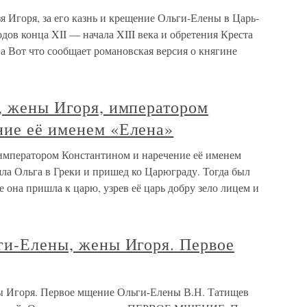
 Игоря, за его казнь и крещение Ольги-Елены в Царь-
дов конца XII — начала XIII века и обретения Креста
а Вот что сообщает романовская версия о княгине
, жены Игоря, императором
ние её именем «Елена»
 императором Константином и наречение её именем
ла Ольга в Греки и пришед ко Царюграду. Тогда был
 она пришла к царю, узрев её царь добру зело лицем и
ги-Елены, жены Игоря. Первое
ны Игоря. Первое мщение Ольги-Елены В.Н. Татищев