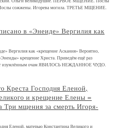
янский. Ольги великодушие. ПЕРВОЕ МЩЕНИЕ. Послы
ослы сожжены. Игорева могила. ТРЕТЬЕ МЩЕНИЕ.
писано в «Энеиде» Вергилия как
иде» Вергилия как «крещение Аскания» Вероятно,
«Энеиды» крещение Христа. Приведём ещё раз
 Тут изумлённым очам ЯВИЛОСЬ НЕЖДАННОЕ ЧУДО.
го Креста Господня Еленой,
еликого и крещение Елены =
а Три мщения за смерть Игоря-
одня Еленой, матерью Константина Великого и