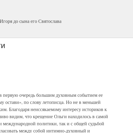
 Игоря до сына его Святослава
ГИ
в первую очередь большим духовным событием ее
му остави», по слову летописца. Но не в меньшей
им. Благодаря неиссякаемому интересу историков к
ливо видим, что крещение Ольги находилось в самой
и международной политики, так и с общей судьбой
гласовать между собой интимно-духовный и