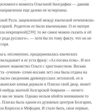
ереломного момента Ольгиной биографии — давняя
 направлении еще далеко не исчерпаны.
ской Руси, защемленной между языческой печенежско-
гарией. Родители ее были язычниками. О ее матери
ыла некрещеной[239]; то же самое можно сказать и об
 рода русского», — хотя бы по тому факту, что он не
горя.
ьга, несомненно, придерживалась языческих
вкладывает в ее уста фразу: «Аз погана есмь». И все
аннее знакомство Ольги с христианством. Весьма
та «учения» (семи-восьми лет) она была отдана на
гласно сведениям древнерусских летописей, ее и
раканские князья держали в Плиске свой двор, может
ой-нибудь знатной болгарской боярыни — ничего
и мы не знаем. Однако нельзя обойти вниманием то
 в. Плиска была одним из духовных центров Болгарии,
ла Кирилла и Мефодия. И стало быть, свои первые,