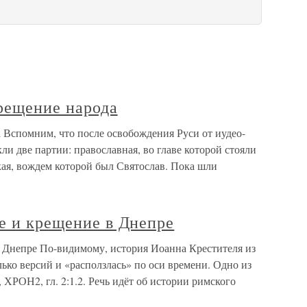
рещение народа
 Вспомним, что после освобождения Руси от иудео-
ли две партии: православная, во главе которой стояли
кая, вождем которой был Святослав. Пока шли
е и крещение в Днепре
в Днепре По-видимому, история Иоанна Крестителя из
лько версий и «расползлась» по оси времени. Одно из
 ХРОН2, гл. 2:1.2. Речь идёт об истории римского