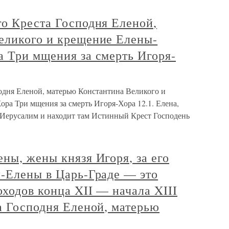
го Креста Господня Еленой,
еликого и крещение Елены-
а Три мщения за смерть Игоря-
одня Еленой, матерью Константина Великого и
ра Три мщения за смерть Игоря-Хора 12.1. Елена,
 Иерусалим и находит там Истинный Крест Господень
ны, жены князя Игоря, за его
и-Елены в Царь-Граде — это
ходов конца XII — начала XIII
а Господня Еленой, матерью