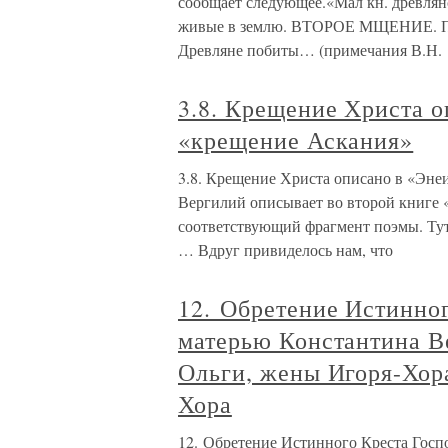
сообщает следующее.«Мал кн. древл
живые в землю. ВТОРОЕ МЩЕНИЕ. П
Древляне побиты… (примечания В.Н.
3.8. Крещение Христа о
«крещение Аскания»
3.8. Крещение Христа описано в «Эне
Вергилий описывает во второй книге 
соответствующий фрагмент поэмы.
… Вдруг привиделось нам, что
12. Обретение Истинно
матерью Константина В
Ольги, жены Игоря-Хор
Хора
12. Обретение Истинного Креста Госп