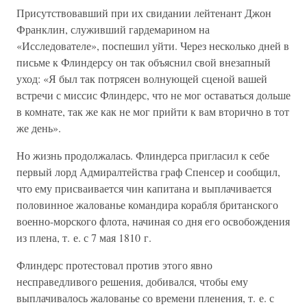
Присутствовавший при их свидании лейтенант Джон
Франклин, служивший гардемарином на
«Исследователе», поспешил уйти. Через несколько дней в
письме к Флиндерсу он так объяснил свой внезапный
уход: «Я был так потрясен волнующей сценой вашей
встречи с миссис Флиндерс, что не мог оставаться дольше
в комнате, так же как не мог прийти к вам вторично в тот
же день».
Но жизнь продолжалась. Флиндерса пригласил к себе
первый лорд Адмиралтейства граф Спенсер и сообщил,
что ему присваивается чин капитана и выплачивается
половинное жалованье командира корабля британского
военно-морского флота, начиная со дня его освобождения
из плена, т. е. с 7 мая 1810 г.
Флиндерс протестовал против этого явно
несправедливого решения, добивался, чтобы ему
выплачивалось жалованье со времени пленения, т. е. с