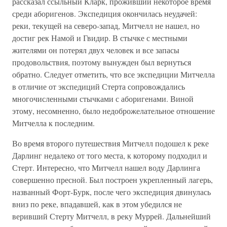
рассказал ссыльный Кларк, проживший некоторое время
среди аборигенов. Экспедиция окончилась неудачей:
реки, текущей на северо-запад, Митчелл не нашел, но
достиг рек Намой и Гвидир. В стычке с местными
жителями он потерял двух человек и все запасы
продовольствия, поэтому вынужден был вернуться
обратно. Следует отметить, что все экспедиции Митчелла
в отличие от экспедиций Стерта сопровождались
многочисленными стычками с аборигенами. Виной
этому, несомненно, было недоброжелательное отношение
Митчелла к последним.
Во время второго путешествия Митчелл подошел к реке
Дарлинг недалеко от того места, к которому подходил и
Стерт. Интересно, что Митчелл нашел воду Дарлинга
совершенно пресной. Был построен укрепленный лагерь,
названный Форт-Бурк, после чего экспедиция двинулась
вниз по реке, впадавшей, как в этом убедился не
веривший Стерту Митчелл, в реку Муррей. Дальнейший