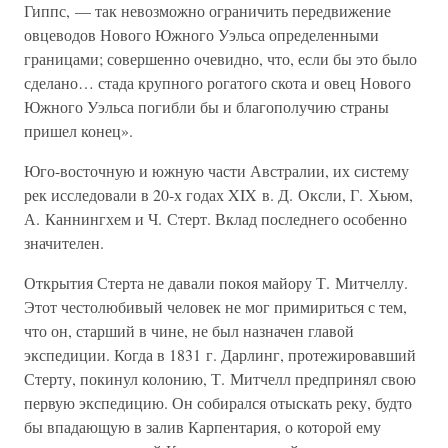
Гиппс, — так невозможно ограничить передвижение
овцеводов Нового Южного Уэльса определенными
границами; совершенно очевидно, что, если бы это было
сделано… стада крупного рогатого скота и овец Нового
Южного Уэльса погибли бы и благополучию страны
пришел конец».
Юго-восточную и южную части Австралии, их систему
рек исследовали в 20-х годах XIX в. Д. Оксли, Г. Хьюм,
А. Каннингхем и Ч. Стерт. Вклад последнего особенно
значителен.
Открытия Стерта не давали покоя майору Т. Митчеллу.
Этот честолюбивый человек не мог примириться с тем,
что он, старший в чине, не был назначен главой
экспедиции. Когда в 1831 г. Дарлинг, протежировавший
Стерту, покинул колонию, Т. Митчелл предпринял свою
первую экспедицию. Он собирался отыскать реку, будто
бы впадающую в залив Карпентария, о которой ему