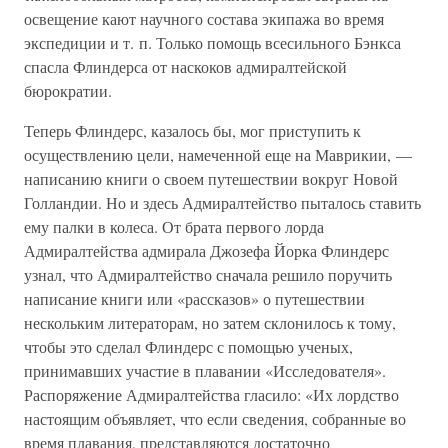
освещение кают научного состава экипажа во время
экспедиции и т. п. Только помощь всесильного Бэнкса
спасла Флиндерса от наскоков адмиралтейской
бюрократии.
Теперь Флиндерс, казалось бы, мог приступить к
осуществлению цели, намеченной еще на Маврикии, —
написанию книги о своем путешествии вокруг Новой
Голландии. Но и здесь Адмиралтейство пыталось ставить
ему палки в колеса. От брата первого лорда
Адмиралтейства адмирала Джозефа Йорка Флиндерс
узнал, что Адмиралтейство сначала решило поручить
написание книги или «рассказов» о путешествии
нескольким литераторам, но затем склонилось к тому,
чтобы это сделал Флиндерс с помощью ученых,
принимавших участие в плавании «Исследователя».
Распоряжение Адмиралтейства гласило: «Их лордство
настоящим объявляет, что если сведения, собранные во
время плавания, представляются достаточно