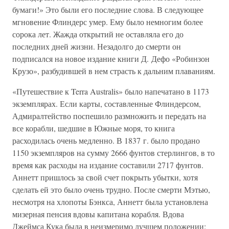
бумаги!» Это были его последние слова. В следующее
мгновение Флиндерс умер. Ему было немногим более
сорока лет. Жажда открытий не оставляла его до
последних дней жизни. Незадолго до смерти он
подписался на новое издание книги Д. Дефо «Робинзон
Крузо», разбудившей в нем страсть к дальним плаваниям.
«Путешествие к Terra Australis» было напечатано в 1173
экземплярах. Если карты, составленные Флиндерсом,
Адмиралтейство поспешило размножить и передать на
все корабли, шедшие в Южные моря, то книга
расходилась очень медленно. В 1837 г. было продано
1150 экземпляров на сумму 2666 фунтов стерлингов, в то
время как расходы на издание составили 2717 фунтов.
Аннетт пришлось за свой счет покрыть убытки, хотя
сделать ей это было очень трудно. После смерти Мэтью,
несмотря на хлопоты Бэнкса, Аннетт была установлена
мизерная пенсия вдовы капитана корабля. Вдова
Джеймса Кука была в неизмеримо лучшем положении: