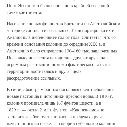
Порт-Эссингтон было основано в крайней северной
точке континента.
Население новых форпостов Британии на Австралийском
материке состояло из ссыльных. Транспортировка их из
Англии шла интенсивнее год от года. Считается, что со
времени основания колонии до середины XIX в. в
Австралию было отправлено 130–160 тыс. заключенных.
Поскольку поселения находились друг от друга на
огромном расстоянии, помимо фактического захвата
территории достигалась и другая цель —
рассредоточение ссыльных.
В связи с быстрым ростом поголовья овец требовались
новые пастбища и источники пресной воды. В 1810 г.
колония произвела лишь 167 фунтов шерсти, а в
1829 г. — около 2 млн. фунтов. «Как невозможно
заставить арабов пустыни жить в пределах круга,
начертанного на песке, — говорил губернатор колонии