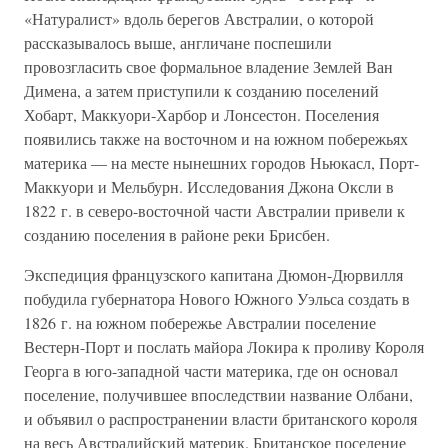
«Натуралист» вдоль берегов Австралии, о которой
рассказывалось выше, англичане поспешили
провозгласить свое формальное владение Землей Ван
Димена, а затем приступили к созданию поселений
Хобарт, Маккуори-Харбор и Лонсестон. Поселения
появились также на восточном и на южном побережьях
материка — на месте нынешних городов Ньюкасл, Порт-
Маккуори и Мельбурн. Исследования Джона Оксли в
1822 г. в северо-восточной части Австралии привели к
созданию поселения в районе реки Брисбен.
Экспедиция французского капитана Дюмон-Дюрвилля
побудила губернатора Нового Южного Уэльса создать в
1826 г. на южном побережье Австралии поселение
Вестерн-Порт и послать майора Локира к проливу Короля
Георга в юго-западной части материка, где он основал
поселение, получившее впоследствии название Олбани,
и объявил о распространении власти британского короля
на весь Австралийский материк. Британское поселение