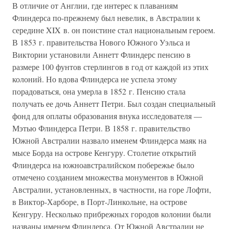
В отличие от Англии, где интерес к плаваниям
Флиндерса по-прежнему был невелик, в Австралии к
середине XIX в. он поистине стал национальным героем.
В 1853 г. правительства Нового Южного Уэльса и
Виктории установили Аннетт Флиндерс пенсию в
размере 100 фунтов стерлингов в год от каждой из этих
колоний. Но вдова Флиндерса не успела этому
порадоваться, она умерла в 1852 г. Пенсию стала
получать ее дочь Аннетт Петри. Был создан специальный
фонд для оплаты образования внука исследователя —
Мэтью Флиндерса Петри. В 1858 г. правительство
Южной Австралии назвало именем Флиндерса маяк на
мысе Борда на острове Кенгуру. Столетие открытий
Флиндерса на южноавстралийском побережье было
отмечено созданием множества монументов в Южной
Австралии, установленных, в частности, на горе Лофти,
в Виктор-Харборе, в Порт-Линкольне, на острове
Кенгуру. Несколько прибрежных городов колонии были
названы именем Флиндерса. От Южной Австралии не