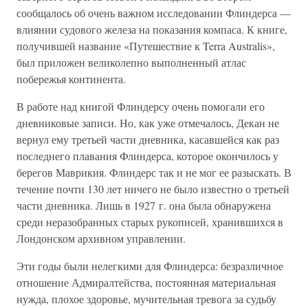
сообщалось об очень важном исследовании Флиндерса —
влиянии судового железа на показания компаса. К книге,
получившей название «Путешествие к Terra Australis»,
был приложен великолепно выполненный атлас
побережья континента.
В работе над книгой Флиндерсу очень помогали его
дневниковые записи. Но, как уже отмечалось, Декан не
вернул ему третьей части дневника, касавшейся как раз
последнего плавания Флиндерса, которое окончилось у
берегов Маврикия. Флиндерс так и не мог ее разыскать. В
течение почти 130 лет ничего не было известно о третьей
части дневника. Лишь в 1927 г. она была обнаружена
среди неразобранных старых рукописей, хранившихся в
Лондонском архивном управлении.
Эти годы были нелегкими для Флиндерса: безразличное
отношение Адмиралтейства, постоянная материальная
нужда, плохое здоровье, мучительная тревога за судьбу