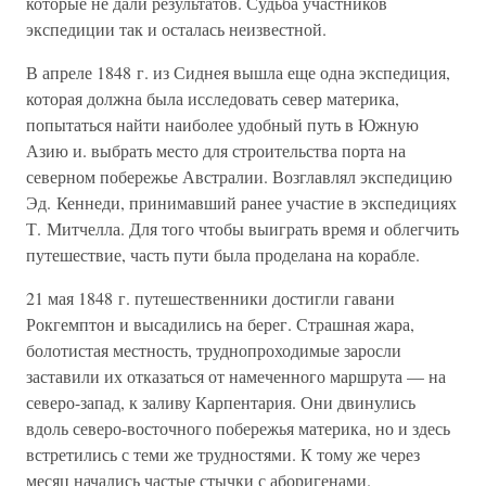
которые не дали результатов. Судьба участников
экспедиции так и осталась неизвестной.
В апреле 1848 г. из Сиднея вышла еще одна экспедиция,
которая должна была исследовать север материка,
попытаться найти наиболее удобный путь в Южную
Азию и. выбрать место для строительства порта на
северном побережье Австралии. Возглавлял экспедицию
Эд. Кеннеди, принимавший ранее участие в экспедициях
Т. Митчелла. Для того чтобы выиграть время и облегчить
путешествие, часть пути была проделана на корабле.
21 мая 1848 г. путешественники достигли гавани
Рокгемптон и высадились на берег. Страшная жара,
болотистая местность, труднопроходимые заросли
заставили их отказаться от намеченного маршрута — на
северо-запад, к заливу Карпентария. Они двинулись
вдоль северо-восточного побережья материка, но и здесь
встретились с теми же трудностями. К тому же через
месяц начались частые стычки с аборигенами.