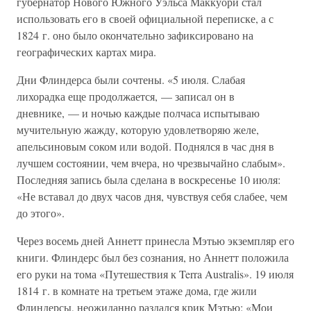
губернатор Нового Южного Уэльса Маккуори стал
использовать его в своей официальной переписке, а с
1824 г. оно было окончательно зафиксировано на
географических картах мира.
Дни Флиндерса были сочтены. «5 июля. Слабая
лихорадка еще продолжается, — записал он в
дневнике, — и ночью каждые полчаса испытываю
мучительную жажду, которую удовлетворяю желе,
апельсиновым соком или водой. Поднялся в час дня в
лучшем состоянии, чем вчера, но чрезвычайно слабым».
Последняя запись была сделана в воскресенье 10 июля:
«Не вставал до двух часов дня, чувствуя себя слабее, чем
до этого».
Через восемь дней Аннетт принесла Мэтью экземпляр его
книги. Флиндерс был без сознания, но Аннетт положила
его руки на тома «Путешествия к Terra Australis». 19 июля
1814 г. в комнате на третьем этаже дома, где жили
Флиндерсы, неожиданно раздался крик Мэтью: «Мои