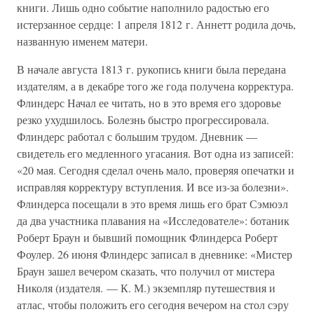
книги. Лишь одно событие наполнило радостью его
истерзанное сердце: 1 апреля 1812 г. Аннетт родила дочь,
названную именем матери.
В начале августа 1813 г. рукопись книги была передана
издателям, а в декабре того же года получена корректура.
Флиндерс Начал ее читать, но в это время его здоровье
резко ухудшилось. Болезнь быстро прогрессировала.
Флиндерс работал с большим трудом. Дневник —
свидетель его медленного угасания. Вот одна из записей:
«20 мая. Сегодня сделал очень мало, проверяя опечатки и
исправляя корректуру вступления. И все из-за болезни».
Флиндерса посещали в это время лишь его брат Сэмюэл
да два участника плавания на «Исследователе»: ботаник
Роберт Браун и бывший помощник Флиндерса Роберт
Фоулер. 26 июня Флиндерс записал в дневнике: «Мистер
Браун зашел вечером сказать, что получил от мистера
Николя (издателя. — К. М.) экземпляр путешествия и
атлас, чтобы положить его сегодня вечером на стол сэру