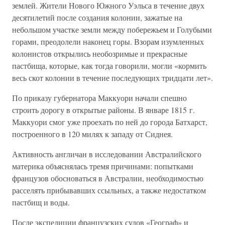
землей. Жители Нового Южного Уэльса в течение двух
десятилетий после создания колонии, зажатые на
небольшом участке земли между побережьем и Голубыми
горами, преодолели наконец горы. Взорам изумленных
колонистов открылись необозримые и прекрасные
пастбища, которые, как тогда говорили, могли «кормить
весь скот колонии в течение последующих тридцати лет».
По приказу губернатора Маккуори начали спешно
строить дорогу в открытые районы. В январе 1815 г.
Маккуори смог уже проехать по ней до города Батхарст,
построенного в 120 милях к западу от Сиднея.
Активность англичан в исследовании Австралийского
материка объяснялась тремя причинами: попытками
французов обосноваться в Австралии, необходимостью
расселять прибывавших ссыльных, а также недостатком
пастбищ и воды.
После экспедиции французских судов «Географ» и