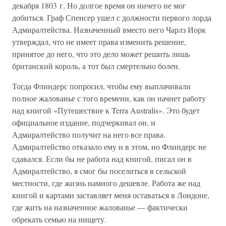
декабря 1803 г. Но долгое время он ничего не мог
добиться. Граф Спенсер ушел с должности первого лорда
Адмиралтейства. Назначенный вместо него Чарлз Иорк
утверждал, что не имеет права изменить решение,
принятое до него, что это дело может решить лишь
британский король, а тот был смертельно болен.
Тогда Флиндерс попросил, чтобы ему выплачивали
полное жалованье с того времени, как он начнет работу
над книгой «Путешествие к Terra Australis». Это будет
официальное издание, подчеркивал он, и
Адмиралтейство получит на него все права.
Адмиралтейство отказало ему и в этом, но Флиндерс не
сдавался. Если бы не работа над книгой, писал он в
Адмиралтейство, я смог бы поселиться в сельской
местности, где жизнь намного дешевле. Работа же над
книгой и картами заставляет меня оставаться в Лондоне,
где жить на назначенное жалованье — фактически
обрекать семью на нищету.