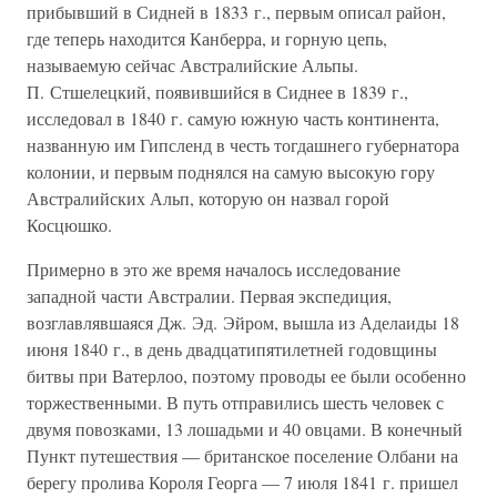
прибывший в Сидней в 1833 г., первым описал район,
где теперь находится Канберра, и горную цепь,
называемую сейчас Австралийские Альпы.
П. Стшелецкий, появившийся в Сиднее в 1839 г.,
исследовал в 1840 г. самую южную часть континента,
названную им Гипсленд в честь тогдашнего губернатора
колонии, и первым поднялся на самую высокую гору
Австралийских Альп, которую он назвал горой
Косцюшко.
Примерно в это же время началось исследование
западной части Австралии. Первая экспедиция,
возглавлявшаяся Дж. Эд. Эйром, вышла из Аделаиды 18
июня 1840 г., в день двадцатипятилетней годовщины
битвы при Ватерлоо, поэтому проводы ее были особенно
торжественными. В путь отправились шесть человек с
двумя повозками, 13 лошадьми и 40 овцами. В конечный
Пункт путешествия — британское поселение Олбани на
берегу пролива Короля Георга — 7 июля 1841 г. пришел