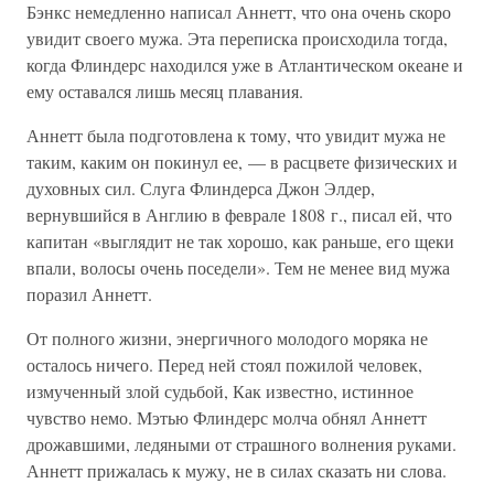
Бэнкс немедленно написал Аннетт, что она очень скоро
увидит своего мужа. Эта переписка происходила тогда,
когда Флиндерс находился уже в Атлантическом океане и
ему оставался лишь месяц плавания.
Аннетт была подготовлена к тому, что увидит мужа не
таким, каким он покинул ее, — в расцвете физических и
духовных сил. Слуга Флиндерса Джон Элдер,
вернувшийся в Англию в феврале 1808 г., писал ей, что
капитан «выглядит не так хорошо, как раньше, его щеки
впали, волосы очень поседели». Тем не менее вид мужа
поразил Аннетт.
От полного жизни, энергичного молодого моряка не
осталось ничего. Перед ней стоял пожилой человек,
измученный злой судьбой, Как известно, истинное
чувство немо. Мэтью Флиндерс молча обнял Аннетт
дрожавшими, ледяными от страшного волнения руками.
Аннетт прижалась к мужу, не в силах сказать ни слова.