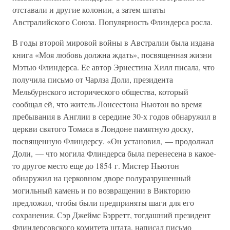
отставали и другие колонии, а затем штаты
Австралийского Союза. Популярность Флиндерса росла.
В годы второй мировой войны в Австралии была издана
книга «Моя любовь должна ждать», посвященная жизни
Мэтью Флиндерса. Ее автор Эрнестина Хилл писала, что
получила письмо от Чарлза Доли, президента
Мельбурнского исторического общества, который
сообщал ей, что житель Лонсестона Ньютон во время
пребывания в Англии в середине 30-х годов обнаружил в
церкви святого Томаса в Лондоне памятную доску,
посвященную Флиндерсу. «Он установил, — продолжал
Доли, — что могила Флиндерса была перенесена в какое-
то другое место еще до 1854 г. Мистер Ньютон
обнаружил на церковном дворе полуразрушенный
могильный камень и по возвращении в Викторию
предложил, чтобы были предприняты шаги для его
сохранения. Сэр Джеймс Бэрретт, тогдашний президент
Флиндерсовского комитета штата, написал письмо