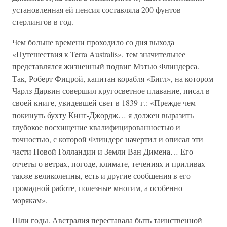
установленная ей пенсия составляла 200 фунтов
стерлингов в год.
Чем больше времени проходило со дня выхода
«Путешествия к Terra Australis», тем значительнее
представлялся жизненный подвиг Мэтью Флиндерса.
Так, Роберт Фицрой, капитан корабля «Бигл», на котором
Чарлз Дарвин совершил кругосветное плавание, писал в
своей книге, увидевшей свет в 1839 г.: «Прежде чем
покинуть бухту Кинг-Джордж… я должен выразить
глубокое восхищение квалифицированностью и
точностью, с которой Флиндерс начертил и описал эти
части Новой Голландии и Земли Ван Димена… Его
отчеты о ветрах, погоде, климате, течениях и приливах
также великолепны, есть и другие сообщения в его
громадной работе, полезные многим, а особенно
морякам».
Шли годы. Австралия переставала быть таинственной