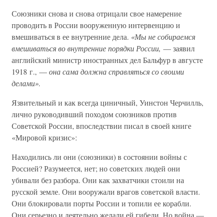
Союзники снова и снова отрицали свое намерение
проводить в России вооруженную интервенцию и
вмешиваться в ее внутренние дела.
«Мы не собираемся
вмешиваться во внутренние порядки России,
— заявил
английский министр иностранных дел Бальфур в августе
1918 г., —
она сама должна справляться со своими
делами».
Язвительный и как всегда циничный, Уинстон Черчилль,
лично руководивший походом союзников против
Советской России, впоследствии писал в своей книге
«Мировой кризис»:
Находились ли они (союзники) в состоянии войны с
Россией? Разумеется, нет; но советских людей они
убивали без разбора. Они как захватчики стоили на
русской земле. Они вооружали врагов советской власти.
Они блокировали порты России и топили ее корабли.
Они серьезно и деятельно желали ей гибели. Но война —