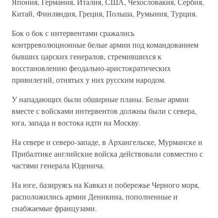
Япония, Германия, Италия, США, Чехословакия, Сербия,
Китай, Финляндия, Греция, Польша, Румыния, Турция.
Бок о бок с интервентами сражались
контрреволюционные белые армии под командованием
бывших царских генералов, стремившихся к
восстановлению феодально-аристократических
привилегий, отнятых у них русским народом.
У нападающих были обширные планы. Белые армии
вместе с войсками интервентов должны были с севера,
юга, запада и востока идти на Москву.
На севере и северо-западе, в Архангельске, Мурманске и
Прибалтике английские войска действовали совместно с
частями генерала Юденича.
На юге, базируясь на Кавказ и побережье Черного моря,
расположились армии Деникина, пополненные и
снабжаемые французами.