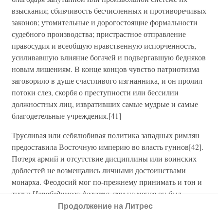
взыскания; сбивчивость бесчисленных и противоречивых
законов; утомительные и дорогостоящие формальности
судебного производства; пристрастное отправление
правосудия и всеобщую нравственную испорченность,
усиливавшую влияние богачей и подвергавшую бедняков
новым лишениям. В конце концов чувство патриотизма
заговорило в душе счастливого изгнанника, и он пролил
потоки слез, скорбя о преступности или бессилии
должностных лиц, извративших самые мудрые и самые
благодетельные учреждения.[41]
Трусливая или себялюбивая политика западных римлян
предоставила Восточную империю во власть гуннов[42].
Потеря армий и отсутствие дисциплины или воинских
доблестей не возмещались личными достоинствами
монарха. Феодосий мог по-прежнему принимать и тон и
титул
Непобедимого Августа,
тем не менее он был
вынужден просить пощады у Аттилы, который
Продолжение на Литрес
повелительно продиктовал ему следующие тяжелые и