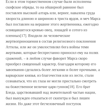
Если в этом торжественном случае были исполнены
скифские обряды, то на обширной равнине был
поставлен высокий алтарь или, вернее, навалена груда
хвороста длиною и шириною в триста ярдов, и меч Марса
был поставлен на вершине этого жертвенника, ежегодно
освящавшегося кровью овец, лошадей и сотого из
пленных[17]. Входили ли человеческие
жертвоприношения в состав религиозного поклонения
Аттилы, или же он умилостивлял бога войны теми
жертвами, которые беспрестанно приносил ему на полях
сражений, – в любом случае фаворит Марса скоро
приобрел священный характер, благодаря которому его
завоевания сделались более легкими и более прочными, а
варварские князья, из благочестия или из лести, стали
сознаваться, что их глаза не могли пристально смотреть
на божественное величие царя гуннов[18]. Его брат
Бледа, царствовавший над значительной частью нации,
был вынужден отказаться от скипетра и был лишен
жизни. Но даже этот бесчеловечный поступок