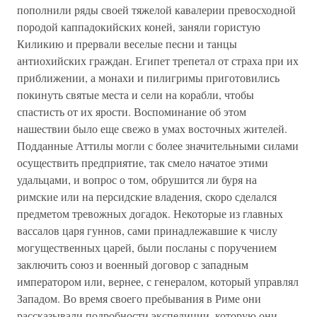
пополнили ряды своей тяжелой кавалерии превосходной
породой каппадокийских коней, заняли гористую
Киликию и прервали веселые песни и танцы
антиохийских граждан. Египет трепетал от страха при их
приближении, а монахи и пилигримы приготовились
покинуть святые места и сели на корабли, чтобы
спастисть от их ярости. Воспоминание об этом
нашествии было еще свежо в умах восточных жителей.
Подданные Аттилы могли с более значительными силами
осуществить предприятие, так смело начатое этими
удальцами, и вопрос о том, обрушится ли буря на
римские или на персидские владения, скоро сделался
предметом тревожных догадок. Некоторые из главных
вассалов царя гуннов, сами принадлежавшие к числу
могущественных царей, были посланы с поручением
заключить союз и военный договор с западным
императором или, вернее, с генералом, который управлял
Западом. Во время своего пребывания в Риме они
рассказывали подробности экспедиции, которую они