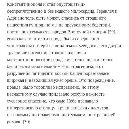
Константинополя и стал опустошать их
беспрепятственно и без всякого милосердия. Гераклея и
Адрианополь, быть может, спаслись от страшного
нашествия гуннов, но мы не преувеличим бедствий,
постигших семьдесят городов Восточной империи[29],
если скажем, что эти города были совершенно
уничтожены и стерты с лица земли. Феодосия, его двор и
трусливое население столицы охраняли
константинопольские городские стены, но эти стены
были расшатаны недавним землетрясением, и от
разрушения пятидесяти восьми башен образовалась
широкая и наводившая ужас брешь. Это повреждение,
правда, было торопливо исправлено, но этому
несчастному случаю придавало особую важность
суеверное опасение, что само Небо предавало
императорскую столицу в руки скифских пастухов,
незнакомых ни с законами, ни с языком, ни с религией
римлян.[30]