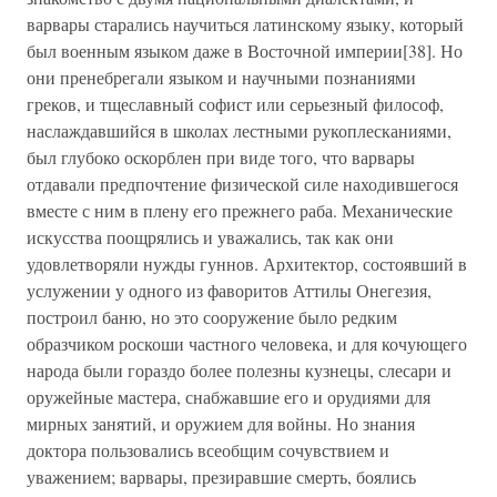
варвары старались научиться латинскому языку, который
был военным языком даже в Восточной империи[38]. Но
они пренебрегали языком и научными познаниями
греков, и тщеславный софист или серьезный философ,
наслаждавшийся в школах лестными рукоплесканиями,
был глубоко оскорблен при виде того, что варвары
отдавали предпочтение физической силе находившегося
вместе с ним в плену его прежнего раба. Механические
искусства поощрялись и уважались, так как они
удовлетворяли нужды гуннов. Архитектор, состоявший в
услужении у одного из фаворитов Аттилы Онегезия,
построил баню, но это сооружение было редким
образчиком роскоши частного человека, и для кочующего
народа были гораздо более полезны кузнецы, слесари и
оружейные мастера, снабжавшие его и орудиями для
мирных занятий, и оружием для войны. Но знания
доктора пользовались всеобщим сочувствием и
уважением; варвары, презиравшие смерть, боялись