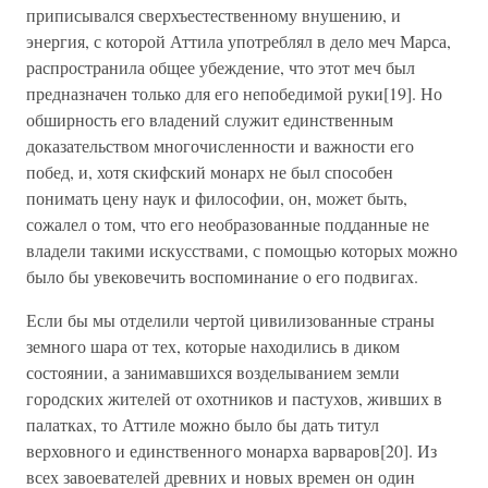
приписывался сверхъестественному внушению, и
энергия, с которой Аттила употреблял в дело меч Марса,
распространила общее убеждение, что этот меч был
предназначен только для его непобедимой руки[19]. Но
обширность его владений служит единственным
доказательством многочисленности и важности его
побед, и, хотя скифский монарх не был способен
понимать цену наук и философии, он, может быть,
сожалел о том, что его необразованные подданные не
владели такими искусствами, с помощью которых можно
было бы увековечить воспоминание о его подвигах.
Если бы мы отделили чертой цивилизованные страны
земного шара от тех, которые находились в диком
состоянии, а занимавшихся возделыванием земли
городских жителей от охотников и пастухов, живших в
палатках, то Аттиле можно было бы дать титул
верховного и единственного монарха варваров[20]. Из
всех завоевателей древних и новых времен он один