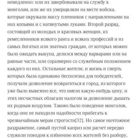
немедленно: или их завербовывали на службу к
монголам, или же их умерщвляли на месте войска,
которые окружали массу пленников с направленными на
них копьями и с натянутыми луками. Второй разряд,
состоящий из молодых и красивых женщин, из
ремесленников всякого ранга и всяких профессий и из
самых богатых или знатных граждан, от которых можно
было ожидать выкупа, делился между варварами или на
равные части, или соразмерно со служебным положением
каждого из них. Остальные жители, и жизнь и смерть
которых была одинаково бесполезна для победителей,
получали дозволение возвратиться в город, из которого
уже было вывезено все, что имело какую-нибудь цену, и
этих несчастных облагали налогом за дозволение дышать
их родным воздухом. Таково было поведение монголов,
когда они не находили надобности прибегать к
чрезвычайным мерам строгости[32]. Но самое ничтожное
раздражение, самый пустой каприз или расчет нередко
служили поводом к избиению всех жителей без разбору,