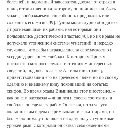
болезней, и надменный завоеватель дрожал от страха в
присутствии пленника, которому он приписывал, быть
может, воображаемую способность продолжить или
сохранить его жизнь[39]. Гунны могли дурно обходиться
с прогневавшими их рабами, над которыми они
пользовались деспотической властью[40], но их нравы не
допускали утонченной системы угнетений, и нередко
случалось, что рабы награждались за свое мужество и
усердие дарованием свободы. К историку Приску,
посольство которого служит источником интересных
сведений, подошел в лагере Аттилы иностранец,
приветствовавший его на греческом языке, но по своему
одеянию и внешнему виду походивший на богатых
скифов. Во время осады Виминация этот иностранец –
как он сам рассказал – лишился и своего состояния, и
свободы: он сделался рабом Онегезия, но за услуги,
оказанные им в делах с римлянами и с акатцирами, он
был мало-помалу поставлен на одну ногу с гуннскими
уроженцами, с которыми он связал себя семейными