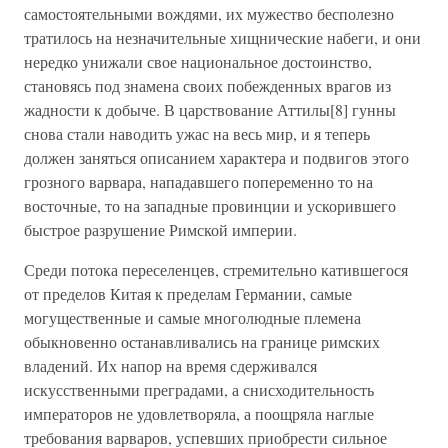
самостоятельными вождями, их мужество бесполезно
тратилось на незначительные хищнические набеги, и они
нередко унижали свое национальное достоинство,
становясь под знамена своих побежденных врагов из
жадности к добыче. В царствование Аттилы[8] гунны
снова стали наводить ужас на весь мир, и я теперь
должен заняться описанием характера и подвигов этого
грозного варвара, нападавшего попеременно то на
восточные, то на западные провинции и ускорившего
быстрое разрушение Римской империи.
Среди потока переселенцев, стремительно катившегося
от пределов Китая к пределам Германии, самые
могущественные и самые многолюдные племена
обыкновенно останавливались на границе римских
владений. Их напор на время сдерживался
искусственными преградами, а снисходительность
императоров не удовлетворяла, а поощряла наглые
требования варваров, успевших приобрести сильное