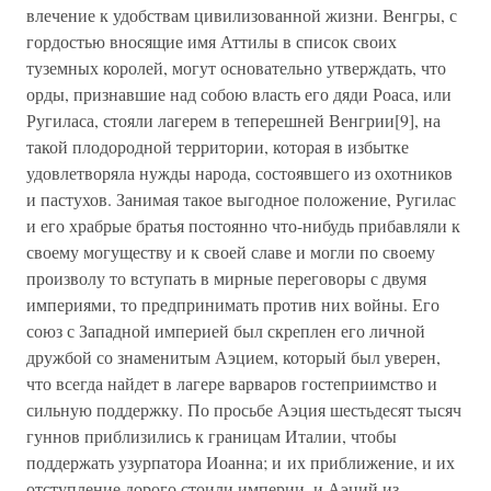
влечение к удобствам цивилизованной жизни. Венгры, с
гордостью вносящие имя Аттилы в список своих
туземных королей, могут основательно утверждать, что
орды, признавшие над собою власть его дяди Роаса, или
Ругиласа, стояли лагерем в теперешней Венгрии[9], на
такой плодородной территории, которая в избытке
удовлетворяла нужды народа, состоявшего из охотников
и пастухов. Занимая такое выгодное положение, Ругилас
и его храбрые братья постоянно что-нибудь прибавляли к
своему могуществу и к своей славе и могли по своему
произволу то вступать в мирные переговоры с двумя
империями, то предпринимать против них войны. Его
союз с Западной империей был скреплен его личной
дружбой со знаменитым Аэцием, который был уверен,
что всегда найдет в лагере варваров гостеприимство и
сильную поддержку. По просьбе Аэция шестьдесят тысяч
гуннов приблизились к границам Италии, чтобы
поддержать узурпатора Иоанна; и их приближение, и их
отступление дорого стоили империи, и Аэций из