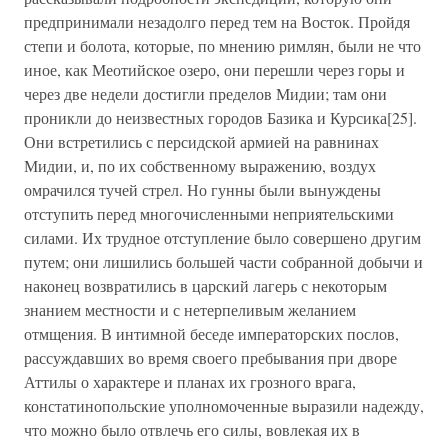
предпринимали незадолго перед тем на Восток. Пройдя
степи и болота, которые, по мнению римлян, были не что
иное, как Меотийское озеро, они перешли через горы и
через две недели достигли пределов Мидии; там они
проникли до неизвестных городов Базика и Курсика[25].
Они встретились с персидской армией на равнинах
Мидии, и, по их собственному выражению, воздух
омрачился тучей стрел. Но гунны были вынуждены
отступить перед многочисленными неприятельскими
силами. Их трудное отступление было совершено другим
путем; они лишились большей части собранной добычи и
наконец возвратились в царский лагерь с некоторым
знанием местности и с нетерпеливым желанием
отмщения. В интимной беседе императорских послов,
рассуждавших во время своего пребывания при дворе
Аттилы о характере и планах их грозного врага,
констатинопольские уполномоченные выразили надежду,
что можно было отвлечь его силы, вовлекая их в