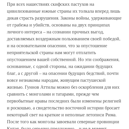
При всех нашествиях скифских пастухов на
цивилизованные южные страны их толкала вперед лишь
дикая страсть разрушения. Законы войны, удерживающие
от грабежа и убийств, основаны на двух принципах
личного интереса – на сознании прочных выгод,
доставляемых воздержным пользованием своей победой,
и на основательном опасении, что за опустошение
неприятельской страны нам могут отплатить
опустошением вашей собственной. Но эти соображения,
основанные, с одной стороны, на ожидании будущих
благ, а с другой – на опасении будущих бедствий, почти
вовсе незнакомы народам, живущим пастушеской
жизнью. Гуннов Аттилы можно без оскорбления для них
сравнить с монголами и татарами, прежде чем
первобытные нравы последних были изменены религией
и роскошью, а свидетельство восточной истории бросает
некоторый свет на краткие и неполные летописи Рима.
После того как монголы завоевали северные провинции
Китая, было серьезно предложено – и не в момент