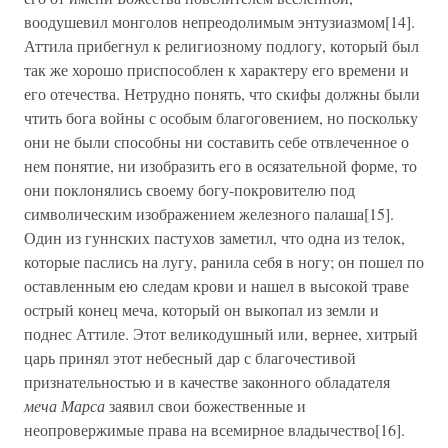
воодушевил монголов непреодолимым энтузиазмом[14].
Аттила прибегнул к религиозному подлогу, который был
так же хорошо приспособлен к характеру его времени и
его отечества. Нетрудно понять, что скифы должны были
чтить бога войны с особым благоговением, но поскольку
они не были способны ни составить себе отвлеченное о
нем понятие, ни изобразить его в осязательной форме, то
они поклонялись своему богу-покровителю под
символическим изображением железного палаша[15].
Один из гуннских пастухов заметил, что одна из телок,
которые паслись на лугу, ранила себя в ногу; он пошел по
оставленным ею следам крови и нашел в высокой траве
острый конец меча, который он выкопал из земли и
поднес Аттиле. Этот великодушный или, вернее, хитрый
царь принял этот небесный дар с благочестивой
признательностью и в качестве законного обладателя
меча Марса
заявил свои божественные и
неопровержимые права на всемирное владычество[16].