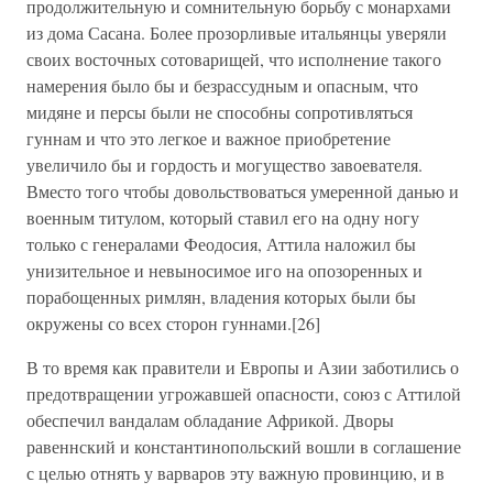
продолжительную и сомнительную борьбу с монархами
из дома Сасана. Более прозорливые итальянцы уверяли
своих восточных сотоварищей, что исполнение такого
намерения было бы и безрассудным и опасным, что
мидяне и персы были не способны сопротивляться
гуннам и что это легкое и важное приобретение
увеличило бы и гордость и могущество завоевателя.
Вместо того чтобы довольствоваться умеренной данью и
военным титулом, который ставил его на одну ногу
только с генералами Феодосия, Аттила наложил бы
унизительное и невыносимое иго на опозоренных и
порабощенных римлян, владения которых были бы
окружены со всех сторон гуннами.[26]
В то время как правители и Европы и Азии заботились о
предотвращении угрожавшей опасности, союз с Аттилой
обеспечил вандалам обладание Африкой. Дворы
равеннский и константинопольский вошли в соглашение
с целью отнять у варваров эту важную провинцию, и в