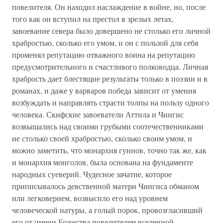
повелителя. Он находил наслаждение в войне, но, после
того как он вступил на престол в зрелых летах,
завоевание севера было довершено не столько его личной
храбростью, сколько его умом, и он с пользой для себя
променял репутацию отважного воина на репутацию
предусмотрительного и счастливого полководца. Личная
храбрость дает блестящие результаты только в поэзии и в
романах, и даже у варваров победа зависит от умения
возбуждать и направлять страсти толпы на пользу одного
человека. Скифские завоеватели Аттила и Чингис
возвышались над своими грубыми соотечественниками
не столько своей храбростью, сколько своим умом, и
можно заметить, что монархия гуннов, точно так же, как
и монархия монголов, была основана на фундаменте
народных суеверий. Чудесное зачатие, которое
приписывалось девственной матери Чингиса обманом
или легковерием, возвысило его над уровнем
человеческой натуры, а голый порок, провозгласивший
его от имени Божества повелителем вселенной,