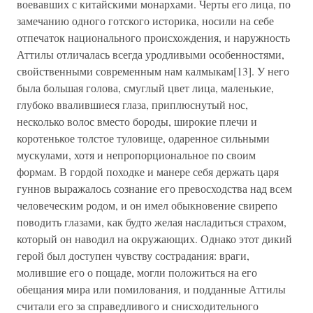
воевавших с китайскими монархами. Черты его лица, по
замечанию одного готского историка, носили на себе
отпечаток национального происхождения, и наружность
Аттилы отличалась всегда уродливыми особенностями,
свойственными современным нам калмыкам[13]. У него
была большая голова, смуглый цвет лица, маленькие,
глубоко ввалившиеся глаза, приплюснутый нос,
несколько волос вместо бороды, широкие плечи и
коротенькое толстое туловище, одаренное сильными
мускулами, хотя и непропорциональное по своим
формам. В гордой походке и манере себя держать царя
гуннов выражалось сознание его превосходства над всем
человеческим родом, и он имел обыкновение свирепо
поводить глазами, как будто желая насладиться страхом,
который он наводил на окружающих. Однако этот дикий
герой был доступен чувству сострадания: враги,
молившие его о пощаде, могли положиться на его
обещания мира или помилования, и подданные Аттилы
считали его за справедливого и снисходительного