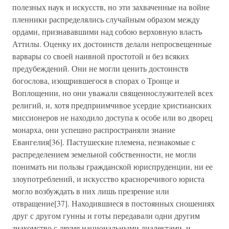
полезных наук и искусств, но эти захваченные на войне
пленники распределялись случайным образом между
ордами, признававшими над собою верховную власть
Аттилы. Оценку их достоинств делали непросвещенные
варвары со своей наивной простотой и без всяких
предубеждений. Они не могли ценить достоинств
богослова, изощрившегося в спорах о Троице и
Воплощении, но они уважали священнослужителей всех
религий, и, хотя предприимчивое усердие христианских
миссионеров не находило доступа к особе или во дворец
монарха, они успешно распространяли знание
Евангелия[36]. Пастушеские племена, незнакомые с
распределением земельной собственности, не могли
понимать ни пользы гражданской юриспруденции, ни ее
злоупотреблений, и искусство красноречивого юриста
могло возбуждать в них лишь презрение или
отвращение[37]. Находившиеся в постоянных сношениях
друг с другом гунны и готы передавали одни другим
знакомство с двумя национальными диалектами, и