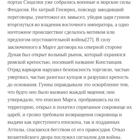
портах Сицилии уже собрались военные и морские силы
Феодосия. Но хитрый Гензерих, повсюду заводивший
переговоры, уничтожил их замысел, убедив царя гуннов
вторгнуться во владения восточного императора, а одно
ничтожное происшествие сделалось мотивом или
предлогом опустошительной войны[27]. В силу
заключенного в Марге договора на северной стороне
Дуная был открыт вольный рынок, который охранялся
римской крепостью, носившей название Констанция.
Отряд варваров нарушил безопасность торговли, частью
умертвил, частью разогнал купцов и разрушил крепость
до основания. Гунны оправдывали это оскорбление тем,
что будто оно было вызвано жаждой мщения; они
утверждали, что епископ Марга, пробравшись на их
территорию, открыл и похитил спрятанное сокровище их
царей, и грозно требовали возвращения сокровища и
выдачи как преступного епископа, так и подданных
Аттилы, спасшихся бегством от его правосудия. Отказ
византийского двора послужил сигналом для войны.