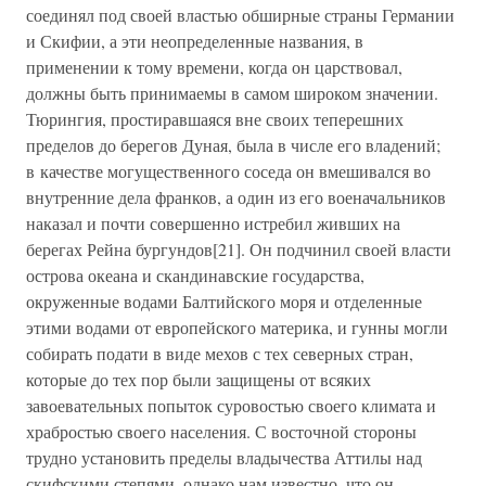
соединял под своей властью обширные страны Германии
и Скифии, а эти неопределенные названия, в
применении к тому времени, когда он царствовал,
должны быть принимаемы в самом широком значении.
Тюрингия, простиравшаяся вне своих теперешних
пределов до берегов Дуная, была в числе его владений;
в качестве могущественного соседа он вмешивался во
внутренние дела франков, а один из его военачальников
наказал и почти совершенно истребил живших на
берегах Рейна бургундов[21]. Он подчинил своей власти
острова океана и скандинавские государства,
окруженные водами Балтийского моря и отделенные
этими водами от европейского материка, и гунны могли
собирать подати в виде мехов с тех северных стран,
которые до тех пор были защищены от всяких
завоевательных попыток суровостью своего климата и
храбростью своего населения. С восточной стороны
трудно установить пределы владычества Аттилы над
скифскими степями, однако нам известно, что он