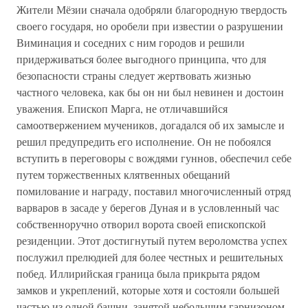
Жители Мёзии сначала одобряли благородную твердость
своего государя, но оробели при известии о разрушении
Виминация и соседних с ним городов и решили
придерживаться более выгодного принципа, что для
безопасности страны следует жертвовать жизнью
частного человека, как бы он ни был невинен и достоин
уважения. Епископ Марга, не отличавшийся
самоотвержением мучеников, догадался об их замысле и
решил предупредить его исполнение. Он не побоялся
вступить в переговоры с вождями гуннов, обеспечил себе
путем торжественных клятвенных обещаний
помилование и награду, поставил многочисленный отряд
варваров в засаде у берегов Дуная и в условленный час
собственноручно отворил ворота своей епископской
резиденции. Этот достигнутый путем вероломства успех
послужил прелюдией для более честных и решительных
побед. Иллирийская граница была прикрыта рядом
замков и укреплений, которые хотя и состояли большей
частью из одной башни, занятой небольшим гарнизоном,