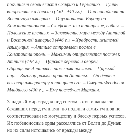
подчиняет своей власти Скифию и Германию. – Гунны
вторгаются в Персию (430—440 гг.). – Они нападают на
Восточную империю. – Опустошают Европу до
Константинополя. – Скифские, или татарские, войны. –
Положение пленных. – Заключение мира между Аттилой
и Восточной империей (446 г.). – Храбрость жителей
Азимунция. – Аттила отправляет послов в
Константинополь. – Максимин отправляется послом к
Аттиле (448 г.). – Царская деревня и дворец. –
Обращение Аттилы с римскими послами. – Царский
пир. – Заговор римлян против Аттилы. – Он делает
выговор императору и прощает его. – Смерть Феодосия
Младшего (450 г.). – Ему наследует Маркиан
.
Западный мир страдал под гнетом готов и вандалов,
бежавших перед гуннами, но подвиги самих гуннов не
соответствовали их могуществу и блеску первых успехов.
Их победоносные орды расселялись от Волги до Дуная;
но их силы истощались от вражды между