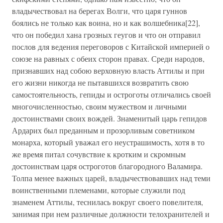
владычествовал на берегах Волги, что царя гуннов
боялись не только как воина, но и как волшебника[22],
что он победил хана грозных геугов и что он отправил
послов для ведения переговоров с Китайской империей о
союзе на равных с обеих сторон правах. Среди народов,
признавших над собою верховную власть Аттилы и при
его жизни никогда не пытавшихся возвратить свою
самостоятельность, гепиды и остроготы отличались своей
многочисленностью, своим мужеством и личными
достоинствами своих вождей. Знаменитый царь гепидов
Ардарих был преданным и прозорливым советником
монарха, который уважал его неустрашимость, хотя в то
же время питал сочувствие к кротким и скромным
достоинствам царя остроготов благородного Валамира.
Толпа менее важных царей, владычествовавших над теми
воинственными племенами, которые служили под
знаменем Аттилы, теснилась вокруг своего повелителя,
занимая при нем различные должности телохранителей и