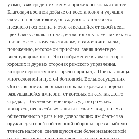
узами, взяв среди них жену и прижив нескольких детей.
Благодаря военной добыче он восстановил и улучшил
свое личное состояние; он садился за стол своего
прежнего господина, и этот отрекшийся от своей веры
грек благословлял тот час, когда попал в плен, так как это
привело его к тому счастливому и самостоятельному
положению, которое он приобрел, заняв почетную
военную должность. Это соображение вызвало спор о
хороших и дурных сторонах римского управления,
которое вероотступник горячо порицал, а Приск защищал
многословной и пустой болтовней. Вольноопущенник
Онегезия описал верными и яркими красками пороки
разрушавшейся империи, от которых он сам так долго
страдал, – бесчеловечное безрассудство римских
монархов, неспособных защитить своих подданных от
общественного врага и не дозволяющих им браться за
оружие для своей собственной обороны; чрезвычайную
тяжесть налогов, сделавшуюся еще более невыносимой
благодаря запутанной или произвольной системе их