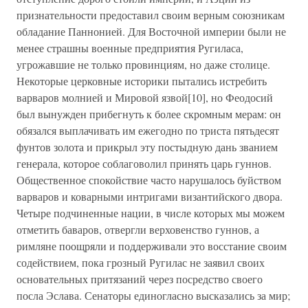
признательности предоставил своим верным союзникам
обладание Паннонией. Для Восточной империи были не
менее страшны военные предприятия Ругиласа,
угрожавшие не только провинциям, но даже столице.
Некоторые церковные историки пытались истребить
варваров молнией и Мировой язвой[10], но Феодосий
был вынужден прибегнуть к более скромным мерам: он
обязался выплачивать им ежегодно по триста пятьдесят
фунтов золота и прикрыл эту постыдную дань званием
генерала, которое соблаговолил принять царь гуннов.
Общественное спокойствие часто нарушалось буйством
варваров и коварными интригами византийского двора.
Четыре подчиненные нации, в числе которых мы можем
отметить баваров, отвергли верховенство гуннов, а
римляне поощряли и поддерживали это восстание своим
содействием, пока грозный Ругилас не заявил своих
основательных притязаний через посредство своего
посла Эслава. Сенаторы единогласно высказались за мир;