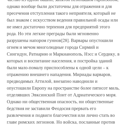
однако вообще были достаточны для отражения и для
пресечения отступления такого неприятеля, который не
был знаком с искусством ведения правильной осады или
не имел достаточно терпения для предприятий этого
рода. Но эти легкие преграды были мгновенно
разрушены напором гуннов[28]. Варвары опустошили
огнем и мечом многолюдные города Сирмий и
Сингидун, Ратиарию и Маркианополь, Нэсс и Сердику, в
которых и воспитание населения, и постройка зданий
были мало-помалу приспособлены к одной цели – к
отражению внешнего нападения. Мириады варваров,
предводимых Аттилой, внезапно наводнили и
опустошили Европу на пространстве более пятисот миль,
отделявших Эвксинский Понт от Адриатического моря.
Однако ни общественная опасность, ни общественные
бедствия не заставили Феодосия прервать его
развлечения и подвиги благочестия или лично стать во
главе римских легионов. Но войска, посланные против