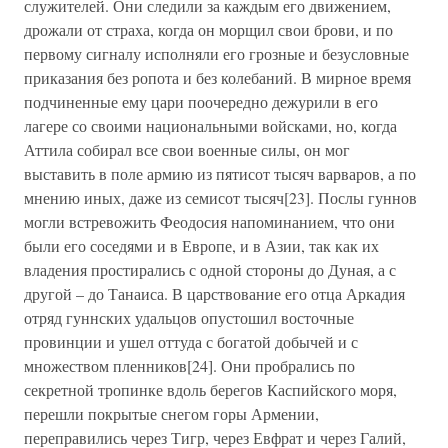
служителей. Они следили за каждым его движением,
дрожали от страха, когда он морщил свои брови, и по
первому сигналу исполняли его грозные и безусловные
приказания без ропота и без колебаний. В мирное время
подчиненные ему цари поочередно дежурили в его
лагере со своими национальными войсками, но, когда
Аттила собирал все свои военные силы, он мог
выставить в поле армию из пятисот тысяч варваров, а по
мнению иных, даже из семисот тысяч[23]. Послы гуннов
могли встревожить Феодосия напоминанием, что они
были его соседями и в Европе, и в Азии, так как их
владения простирались с одной стороны до Дуная, а с
другой – до Танаиса. В царствование его отца Аркадия
отряд гуннских удальцов опустошил восточные
провинции и ушел оттуда с богатой добычей и с
множеством пленников[24]. Они пробрались по
секретной тропинке вдоль берегов Каспийского моря,
перешли покрытые снегом горы Армении,
переправились через Тигр, через Евфрат и через Галий,