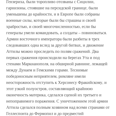
Гензериха, были торопливо отозваны с Сицилии,
гарнизоны, стоявшие на персидской границе, были
уменьшены до крайности, и в Европе были собраны
военные силы, которые были бы страшны и своей
храбростью, и своей многочисленностью, если бы
генералы умели командовать, а солдаты – повиноваться.
Армии восточного императора были разбиты в трех
следовавших одна вслед за другой битвах, и движение
Аттилы можно проследить по полям сражений. Два
первых сражения происходили на берегах Ута и под
стенами Маркианополя, на обширной равнине, лежащей
между Дунаем и Гемскими горами. Теснимые
победоносным неприятелем, римляне имели
неосторожность отступить к Херсонесу Фракийскому, и
этот узкий полуостров, составляющий крайнюю
оконечность материка, сделался сценой их третьего и
непоправимого поражения. С уничтожением этой армии
Аттила сделался полным хозяином над всеми странами от
Геллеспонта до Фермопил и до предместий