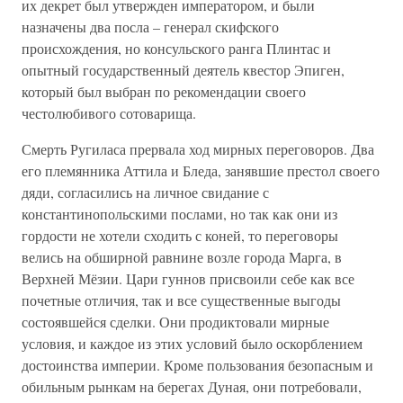
их декрет был утвержден императором, и были
назначены два посла – генерал скифского
происхождения, но консульского ранга Плинтас и
опытный государственный деятель квестор Эпиген,
который был выбран по рекомендации своего
честолюбивого сотоварища.
Смерть Ругиласа прервала ход мирных переговоров. Два
его племянника Аттила и Бледа, занявшие престол своего
дяди, согласились на личное свидание с
константинопольскими послами, но так как они из
гордости не хотели сходить с коней, то переговоры
велись на обширной равнине возле города Марга, в
Верхней Мёзии. Цари гуннов присвоили себе как все
почетные отличия, так и все существенные выгоды
состоявшейся сделки. Они продиктовали мирные
условия, и каждое из этих условий было оскорблением
достоинства империи. Кроме пользования безопасным и
обильным рынкам на берегах Дуная, они потребовали,