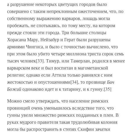
а разрушение некоторых цветущих городов было
совершено с таким непреклонным ожесточением, что, по
собственному выражению варваров, лошадь могла
пробежать, не спотыкаясь, по тому месту, на котором
прежде стояли эти города. Три большие столицы
Хорасана Мару, Нейзабур и Герат были разрушены
армиями Чингиса, и было с точностью вычислено, что
при этом было убито четыре миллиона триста сорок семь
тысяч человек[33]. Тимур, или Тамерлан, родился в менее
варварском веке и был воспитан в магометанской
религии; однако если Аттила только равнялся с ним
жестокостью и опустошениями[34], то прозвище
Бич
Божий
одинаково идет и к татарину, и к гунну.[35]
Можно смело утверждать, что население римских
провинций очень уменьшилось вследствие того, что
гунны увели множество римских подданных в плен. В
руках мудрого правителя такая трудолюбивая колония
могла бы распространить в степях Скифии зачатки