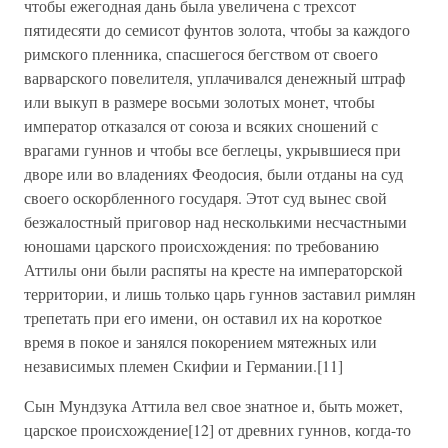
чтобы ежегодная дань была увеличена с трехсот
пятидесяти до семисот фунтов золота, чтобы за каждого
римского пленника, спасшегося бегством от своего
варварского повелителя, уплачивался денежный штраф
или выкуп в размере восьми золотых монет, чтобы
император отказался от союза и всяких сношений с
врагами гуннов и чтобы все беглецы, укрывшиеся при
дворе или во владениях Феодосия, были отданы на суд
своего оскорбленного государя. Этот суд вынес свой
безжалостный приговор над несколькими несчастными
юношами царского происхождения: по требованию
Аттилы они были распяты на кресте на императорской
территории, и лишь только царь гуннов заставил римлян
трепетать при его имени, он оставил их на короткое
время в покое и занялся покорением мятежных или
независимых племен Скифии и Германии.[11]
Сын Мундзука Аттила вел свое знатное и, быть может,
царское происхождение[12] от древних гуннов, когда-то