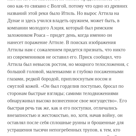
оно как-то связано с Волгой, потому что одно из древних
названий этой реки было Итиль. Но вырос Аттила на
Дунае и здесь учился владеть оружием, может быть, в
компании молодого Аэция, который был римским
заложником Роаса – придет день, когда именно он
нанесет поражение Аттиле. В поисках изображения
Аттилы нам с сожалением придется признать, что никто
из современников не оставил его. Приск сообщил, что
Аттила был невысок ростом, но мощного телосложения, с
большой головой, маленькими и глубоко посаженными
глазами, редкой бородой, приплюснутым носом и
смуглой кожей. «Он был горделив поступью, бросал по
сторонам быстрые взгляды; самими телодвижениями
обнаруживал высоко вознесенное свое могущество». Его
быстрая речь так же, как и его поступки, отличались
внезапностью и жестокостью, но, хотя, начав войну, он
оставлял после себя сплошные руины и брошенные для
устрашения тысячи непогребенных трупов, к тем, кто