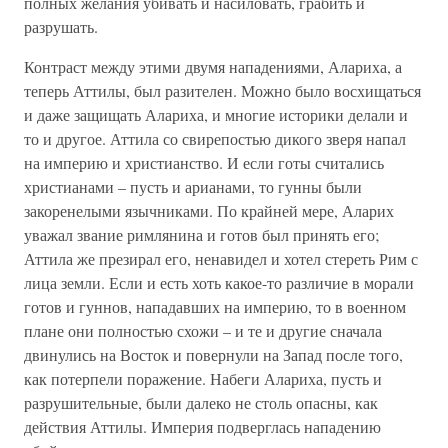
полных желания убивать и насиловать, грабить и
разрушать.
Контраст между этими двумя нападениями, Алариха, а
теперь Аттилы, был разителен. Можно было восхищаться
и даже защищать Алариха, и многие историки делали и
то и другое. Аттила со свирепостью дикого зверя напал
на империю и христианство. И если готы считались
христианами – пусть и арианами, то гунны были
закоренелыми язычниками. По крайней мере, Аларих
уважал звание римлянина и готов был принять его;
Аттила же презирал его, ненавидел и хотел стереть Рим с
лица земли. Если и есть хоть какое-то различие в морали
готов и гуннов, нападавших на империю, то в военном
плане они полностью схожи – и те и другие сначала
двинулись на Восток и повернули на Запад после того,
как потерпели поражение. Набеги Алариха, пусть и
разрушительные, были далеко не столь опасны, как
действия Аттилы. Империя подверглась нападению