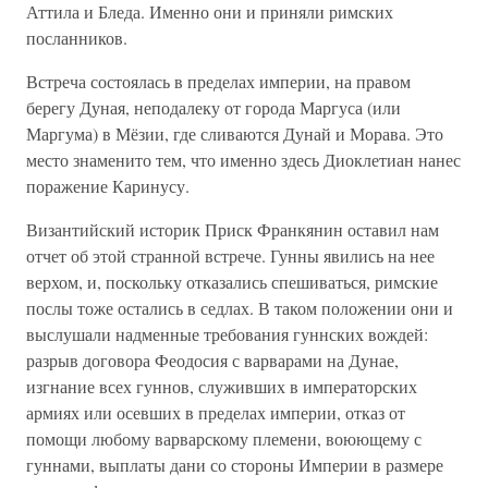
Аттила и Бледа. Именно они и приняли римских
посланников.
Встреча состоялась в пределах империи, на правом
берегу Дуная, неподалеку от города Маргуса (или
Маргума) в Мёзии, где сливаются Дунай и Морава. Это
место знаменито тем, что именно здесь Диоклетиан нанес
поражение Каринусу.
Византийский историк Приск Франкянин оставил нам
отчет об этой странной встрече. Гунны явились на нее
верхом, и, поскольку отказались спешиваться, римские
послы тоже остались в седлах. В таком положении они и
выслушали надменные требования гуннских вождей:
разрыв договора Феодосия с варварами на Дунае,
изгнание всех гуннов, служивших в императорских
армиях или осевших в пределах империи, отказ от
помощи любому варварскому племени, воюющему с
гуннами, выплаты дани со стороны Империи в размере