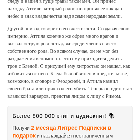
следу и нашел в гуще травы такой меч. Он принес
находку Аттиле, который радостно принял ее как дар
небес и знак владычества над всеми народами земли.
Другой эпизод говорит о его жестокости. Создавая свою
империю, Аттила конечно же обрел много врагов и
вызвал острую ревность даже среди членов своего
собственного рода. Во всяком случае, он не мог без
раздражения вспоминать, что ему приходится делить
трон с Бледой. С присущей ему хитростью он нашел, как
избавиться от него. Бледа был обвинен в предательстве,
возможно, в сговоре с Феодосией, и Аттила казнил
своего брата или приказал его убить. Теперь он один стал
владыкой варваров, представ лицом к лицу с Римом.
Более 800 000 книг и аудиокниг! 📚
2 месяца Литрес Подписки в
Получи
подарок
и наслаждайся неограниченным