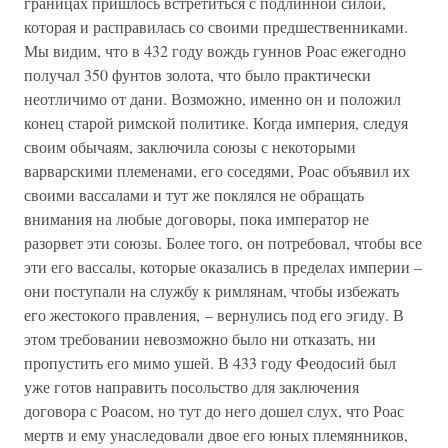
границах пришлось встретиться с подлинной силой,
которая и расправилась со своими предшественниками.
Мы видим, что в 432 году вождь гуннов Роас ежегодно
получал 350 фунтов золота, что было практически
неотличимо от дани. Возможно, именно он и положил
конец старой римской политике. Когда империя, следуя
своим обычаям, заключила союзы с некоторыми
варварскими племенами, его соседями, Роас объявил их
своими вассалами и тут же поклялся не обращать
внимания на любые договоры, пока император не
разорвет эти союзы. Более того, он потребовал, чтобы все
эти его вассалы, которые оказались в пределах империи –
они поступали на службу к римлянам, чтобы избежать
его жестокого правления, – вернулись под его эгиду. В
этом требовании невозможно было ни отказать, ни
пропустить его мимо ушей. В 433 году Феодосий был
уже готов направить посольство для заключения
договора с Роасом, но тут до него дошел слух, что Роас
мертв и ему унаследовали двое его юных племянников,