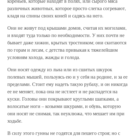
кореньев, которые находят в полях, или сырого мяса
различных животных, которое просто слегка согревают,
кладя на спины своих коней и садясь на него.
Они не живут под крышами домов, считая их могилами,
и входят туда только по необходимости. У них почти не
бывает даже хижин, крытых тростником; они скитаются
по горам и лесам, с детства привыкая к тяжелейшим
условиям холода, жажды и голода.
Они носят одежду из льна или из сшитых шкурок
полевых мышей, пользуясь ею и у себя на родине, и за ее
пределами. Стоит ему надеть такую рубаху, и он никогда
ее не меняет, пока она не истлеет и не распадется на
куски. Головы они покрывают круглыми шапками, а
волосатые ноги – козьими шкурами, и обувь, которую
они носят не снимая, так неуклюжа, что мешает им при
ходьбе.
В силу этого гунны не годятся для пешего строя; но с