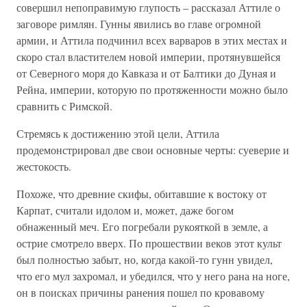
совершил непоправимую глупость – рассказал Аттиле о
заговоре римлян. Гунны явились во главе огромной
армии, и Аттила подчинил всех варваров в этих местах и
скоро стал властителем новой империи, протянувшейся
от Северного моря до Кавказа и от Балтики до Дуная и
Рейна, империи, которую по протяженности можно было
сравнить с Римской.
Стремясь к достижению этой цели, Аттила
продемонстрировал две свои основные черты: суеверие и
жестокость.
Похоже, что древние скифы, обитавшие к востоку от
Карпат, считали идолом и, может, даже богом
обнаженный меч. Его погребали рукояткой в земле, а
острие смотрело вверх. По прошествии веков этот культ
был полностью забыт, но, когда какой-то гунн увидел,
что его мул захромал, и убедился, что у него рана на ноге,
он в поисках причины ранения пошел по кровавому