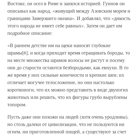
Востоке, он осел в Риме и занялся историей. Гуннов он
описывал как народ, «живущий между Азовским морем и
границами Замерзшего океана». И добавлял, что «дикость
этого народа не имеет себе равных». Затем он дает им
подробное описание:
«В раннем детстве им на щеки наносят глубокие
шрамы[6], и когда приходит время отращивать бороды, то
на месте множества шрамов волосы не растут и посему
они до старости остаются безбородыми, как евнухи. В то
же время у них сильные конечности и крепкие шеи; их
отличает могучее телосложение, но они настолько
коротконоги, что их можно представить в виде двуногих
животных или решить, что их фигуры грубо вырублены
топором.
Пусть даже они похожи на людей (хотя очень уродливы),
но столь далеки от цивилизации, что не пользуются ни
огнем, ни приготовленной пищей, а существуют за счет