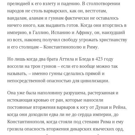
прелюдией к его взлету и падению. В столпотворении
народов не столь варварских, как он, вестготам,
вандалам, аланам и гуннам фактически не оставалось
ничего иного, как выдавить готов. Когда они вторглись в
империю, в Галлию, Испанию и Африку, он, наихудший
из всех, наконец получил свободу угрожать христианству
и его столицам – Константинополю и Риму.
Но лишь когда два брата Аттила и Бледа в 423 году
воссели на трон гуннов – если его вообще можно так
называть, – именно гунны сделались прямой и
непосредственной опасностью для цивилизации.
Она уже была наполовину разрушена, растерзанная и
истекающая кровью от ран, которые наносили
постоянные вторжения варваров к югу от Дуная и Рейна,
когда они доходили едва ли не до сердца империи, до
Константинополя, когда стояли под стенами Рима и ему
грозила опасность вторжения дикарских языческих орд,