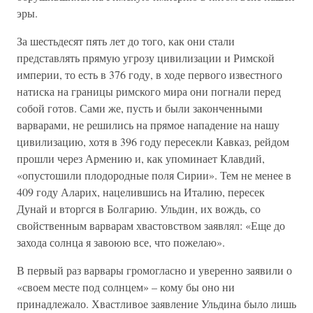
эры.
За шестьдесят пять лет до того, как они стали
представлять прямую угрозу цивилизации и Римской
империи, то есть в 376 году, в ходе первого известного
натиска на границы римского мира они погнали перед
собой готов. Сами же, пусть и были законченными
варварами, не решились на прямое нападение на нашу
цивилизацию, хотя в 396 году пересекли Кавказ, рейдом
прошли через Армению и, как упоминает Клавдий,
«опустошили плодородные поля Сирии». Тем не менее в
409 году Аларих, нацелившись на Италию, пересек
Дунай и вторгся в Болгарию. Ульдин, их вождь, со
свойственным варварам хвастовством заявлял: «Еще до
захода солнца я завоюю все, что пожелаю».
В первый раз варвары громогласно и уверенно заявили о
«своем месте под солнцем» – кому бы оно ни
принадлежало. Хвастливое заявление Ульдина было лишь