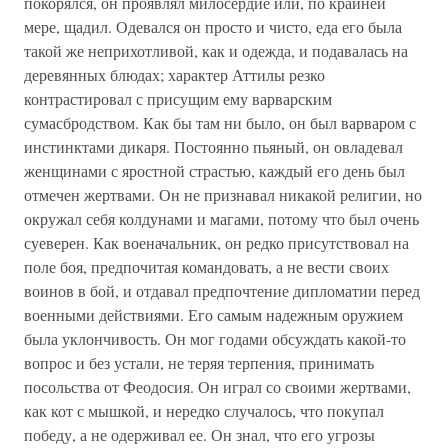
покорялся, он проявлял милосердие или, по крайней
мере, щадил. Одевался он просто и чисто, еда его была
такой же неприхотливой, как и одежда, и подавалась на
деревянных блюдах; характер Аттилы резко
контрастировал с присущим ему варварским
сумасбродством. Как бы там ни было, он был варваром с
инстинктами дикаря. Постоянно пьяный, он овладевал
женщинами с яростной страстью, каждый его день был
отмечен жертвами. Он не признавал никакой религии, но
окружал себя колдунами и магами, потому что был очень
суеверен. Как военачальник, он редко присутствовал на
поле боя, предпочитая командовать, а не вести своих
воинов в бой, и отдавал предпочтение дипломатии перед
военными действиями. Его самым надежным оружием
была уклончивость. Он мог годами обсуждать какой-то
вопрос и без устали, не теряя терпения, принимать
посольства от Феодосия. Он играл со своими жертвами,
как кот с мышкой, и нередко случалось, что покупал
победу, а не одерживал ее. Он знал, что его угрозы