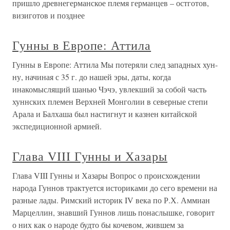
пришло древнегерманское племя германцев – остготов,
визиготов и позднее
Гунны в Европе: Аттила
Гунны в Европе: Аттила Мы потеряли след западных хун-
ну, начиная с 35 г. до нашей эры, даты, когда
инакомыслящий шанью Чэчэ, увлекший за собой часть
хуннских племен Верхней Монголии в северные степи
Арала и Балхаша был настигнут и казнен китайской
экспедиционной армией.
Глава VIII Гунны и Хазары
Глава VIII Гунны и Хазары Вопрос о происхождении
народа Гуннов трактуется историками до сего времени на
разные лады. Римский историк IV века по Р.Х. Аммиан
Марцеллин, знавший Гуннов лишь понаслышке, говорит
о них как о народе будто бы кочевом, жившем за