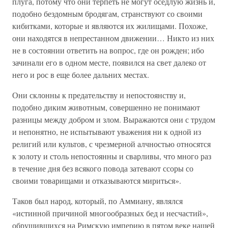
плуга, потому что они терпеть не могут оседлую жизнь и,
подобно бездомным бродягам, странствуют со своими
кибитками, которые и являются их жилищами. Похоже,
они находятся в непрестанном движении… Никто из них
не в состоянии ответить на вопрос, где он рожден; ибо
зачинали его в одном месте, появился на свет далеко от
него и рос в еще более дальних местах.
Они склонны к предательству и непостоянству и,
подобно диким животным, совершенно не понимают
разницы между добром и злом. Выражаются они с трудом
и непонятно, не испытывают уважения ни к одной из
религий или культов, с чрезмерной алчностью относятся
к золоту и столь непостоянны и сварливы, что много раз
в течение дня без всякого повода затевают ссоры со
своими товарищами и отказываются мириться».
Таков был народ, который, по Аммиану, являлся
«истинной причиной многообразных бед и несчастий»,
обрушившихся на Римскую империю в пятом веке нашей