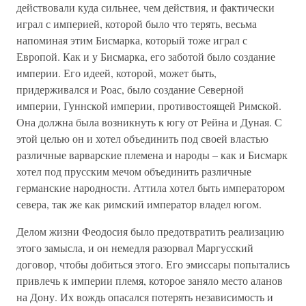
действовали куда сильнее, чем действия, и фактически
играл с империей, которой было что терять, весьма
напоминая этим Бисмарка, который тоже играл с
Европой. Как и у Бисмарка, его заботой было создание
империи. Его идеей, которой, может быть,
придерживался и Роас, было создание Северной
империи, Гуннской империи, противостоящей Римской.
Она должна была возникнуть к югу от Рейна и Дуная. С
этой целью он и хотел объединить под своей властью
различные варварские племена и народы – как и Бисмарк
хотел под прусским мечом объединить различные
германские народности. Аттила хотел быть императором
севера, так же как римский император владел югом.
Делом жизни Феодосия было предотвратить реализацию
этого замысла, и он немедля разорвал Маргусский
договор, чтобы добиться этого. Его эмиссары попытались
привлечь к империи племя, которое заняло место аланов
на Дону. Их вождь опасался потерять независимость и