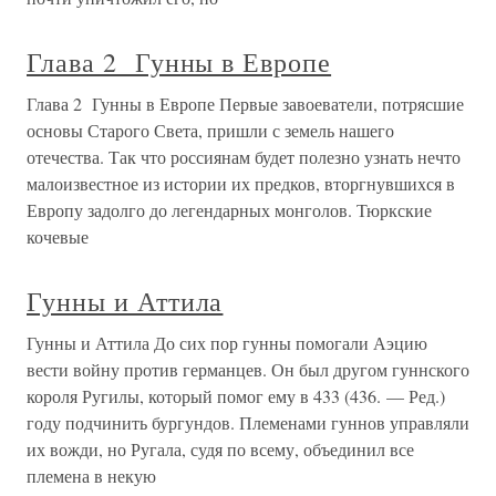
Глава 2 Гунны в Европе
Глава 2 Гунны в Европе Первые завоеватели, потрясшие
основы Старого Света, пришли с земель нашего
отечества. Так что россиянам будет полезно узнать нечто
малоизвестное из истории их предков, вторгнувшихся в
Европу задолго до легендарных монголов. Тюркские
кочевые
Гунны и Аттила
Гунны и Аттила До сих пор гунны помогали Аэцию
вести войну против германцев. Он был другом гуннского
короля Ругилы, который помог ему в 433 (436. — Ред.)
году подчинить бургундов. Племенами гуннов управляли
их вожди, но Ругала, судя по всему, объединил все
племена в некую