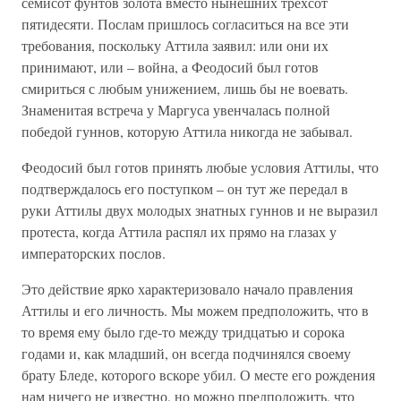
семисот фунтов золота вместо нынешних трехсот
пятидесяти. Послам пришлось согласиться на все эти
требования, поскольку Аттила заявил: или они их
принимают, или – война, а Феодосий был готов
смириться с любым унижением, лишь бы не воевать.
Знаменитая встреча у Маргуса увенчалась полной
победой гуннов, которую Аттила никогда не забывал.
Феодосий был готов принять любые условия Аттилы, что
подтверждалось его поступком – он тут же передал в
руки Аттилы двух молодых знатных гуннов и не выразил
протеста, когда Аттила распял их прямо на глазах у
императорских послов.
Это действие ярко характеризовало начало правления
Аттилы и его личность. Мы можем предположить, что в
то время ему было где-то между тридцатью и сорока
годами и, как младший, он всегда подчинялся своему
брату Бледе, которого вскоре убил. О месте его рождения
нам ничего не известно, но можно предположить, что