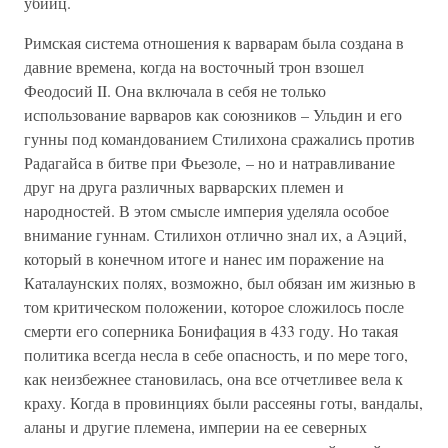
убийц.
Римская система отношения к варварам была создана в
давние времена, когда на восточный трон взошел
Феодосий II. Она включала в себя не только
использование варваров как союзников – Ульдин и его
гунны под командованием Стилихона сражались против
Радагайса в битве при Фьезоле, – но и натравливание
друг на друга различных варварских племен и
народностей. В этом смысле империя уделяла особое
внимание гуннам. Стилихон отлично знал их, а Аэций,
который в конечном итоге и нанес им поражение на
Каталаунских полях, возможно, был обязан им жизнью в
том критическом положении, которое сложилось после
смерти его соперника Бонифация в 433 году. Но такая
политика всегда несла в себе опасность, и по мере того,
как неизбежнее становилась, она все отчетливее вела к
краху. Когда в провинциях были рассеяны готы, вандалы,
аланы и другие племена, империи на ее северных