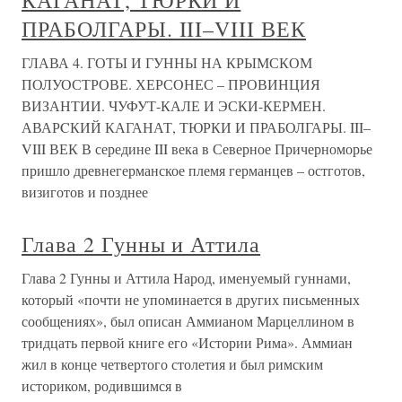
КАГАНАТ, ТЮРКИ И
ПРАБОЛГАРЫ. III–VIII ВЕК
ГЛАВА 4. ГОТЫ И ГУННЫ НА КРЫМСКОМ
ПОЛУОСТРОВЕ. ХЕРСОНЕС – ПРОВИНЦИЯ
ВИЗАНТИИ. ЧУФУТ-КАЛЕ И ЭСКИ-КЕРМЕН.
АВАРCКИЙ КАГАНАТ, ТЮРКИ И ПРАБОЛГАРЫ. III–
VIII ВЕК В середине III века в Северное Причерноморье
пришло древнегерманское племя германцев – остготов,
визиготов и позднее
Глава 2 Гунны и Аттила
Глава 2 Гунны и Аттила Народ, именуемый гуннами,
который «почти не упоминается в других письменных
сообщениях», был описан Аммианом Марцеллином в
тридцать первой книге его «Истории Рима». Аммиан
жил в конце четвертого столетия и был римским
историком, родившимся в