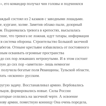
», его командир получал чин головы и подчинялся
аждый состоял из 2 казаков с заводными лошадьми.
, кургане, холме. Заметив облако пыли, дозорный
им. Поднималась тревога в крепостях, высылалась
ение, что тревога не ложная, идут татары, информация
ся система обороны. Строительство Большой засечной
абегов. Отныне крестьяне избавлялись от постоянного
ожным осваивать огромные пространства
до сих пор лежавших нетронутыми. И в этом состоит
орую до сих пор «заметили» лишь немногие
 получила богатые поля Рязанщины, Тульской области,
ать «исконно» русским.
другую задачу. Восстанавливал армию. Вербовались
льцов, формировались новые. Силы России
 которые селились на засечной черте. А освоение
нову армии, поместную конницу Она очень поредела,