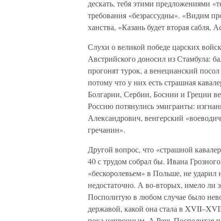
дескать, тебя этими предложениями «т
требования «безрассудны». «Видим пр
ханства, «Казань будет вторая сабля, А
Слухи о великой победе царских войс
Австрийского доносил из Стамбула: ба
прогонят турок, а венецианский посо
потому что у них есть страшная кавале
Болгарии, Сербии, Боснии и Греции в
Россию потянулись эмигранты: изгнан
Александрович, венгерский «воеводи
гречанин».
Другой вопрос, что «страшной кавалер
40 с трудом собрал бы. Ивана Грозного
«бескоролевьем» в Польше, не ударил 
недостаточно. А во-вторых, имело ли 
Посполитую в любом случае было нево
державой, какой она стала в XVII–XVI
пока непрочным. А Речь Посполитая п