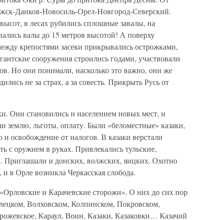
яжск-Данков-Новосиль-Орел-Новгород-Северский.
 высот, в лесах рубились сплошные завалы, на
ались валы до 15 метров высотой! А поверху
между крепостями засеки прикрывались острожками,
гантские сооружения строились годами, участвовали
нов. Но они понимали, насколько это важно, они же
ились не за страх, а за совесть. Прикрыть Русь от
ки. Они становились и населением новых мест, и
и землю, льготы, оплату. Были «беломестные» казаки,
ю и освобождение от налогов. В казаки верстали
ь с оружием в руках. Привлекались тульские,
и. Приглашали и донских, волжских, яицких. Охотно
 и в Орле возникла Черкасская слобода.
«Орловские и Карачевские сторожи». О них до сих пор
Елецком, Волховском, Колпинском, Покровском,
рожевское, Караул, Воин, Казаки, Казаковки… Казачий