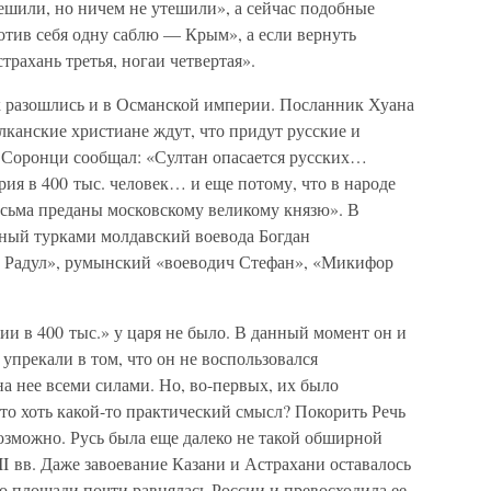
ешили, но ничем не утешили», а сейчас подобные
отив себя одну саблю — Крым», а если вернуть
страхань третья, ногаи четвертая».
к разошлись и в Османской империи. Посланник Хуана
лканские христиане ждут, что придут русские и
л Соронци сообщал: «Султан опасается русских…
рия в 400 тыс. человек… и еще потому, что в народе
есьма преданы московскому великому князю». В
ный турками молдавский воевода Богдан
ч Радул», румынский «воеводич Стефан», «Микифор
ии в 400 тыс.» у царя не было. В данный момент он и
 упрекали в том, что он не воспользовался
на нее всеми силами. Но, во-первых, их было
это хоть какой-то практический смысл? Покорить Речь
зможно. Русь была еще далеко не такой обширной
II вв. Даже завоевание Казани и Астрахани оставалось
о площади почти равнялась России и превосходила ее