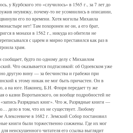
ь, у Курбского это «случилось» в 1565 г., за 7 лет до
ружив неувязку, почему-то не усомнились в описании,
едвинули его по времени. Хотя могилы Михаила
онастыре нет! Там похоронен не он, а его брат,
гся в монахи в 1562 г., никуда из обители не
переписывался с царем и мирно преставился как раз в
строила храм.
н сообщает, будто по одному делу с Михаилом
кий. Что оказывается подтасовкой: об Одоевском уже
нно другую вину — за бесчинства и грабежи при
нский к этому никак не мог быть причастен. Он в
, а на юге. Наконец, Б.Н. Флоря передает ту же
ая о казни Воротынского, он вообще подробностей не
на «запись Разрядных книг». Что ж, Разрядные книги —
о… дело в том, что их не существует. Любому
ре Алексеевиче в 1682 г. Земский Собор постановил
дные книги были торжественно сожжены. Где их мог
я для неискушенного читателя его ссылка выглядит