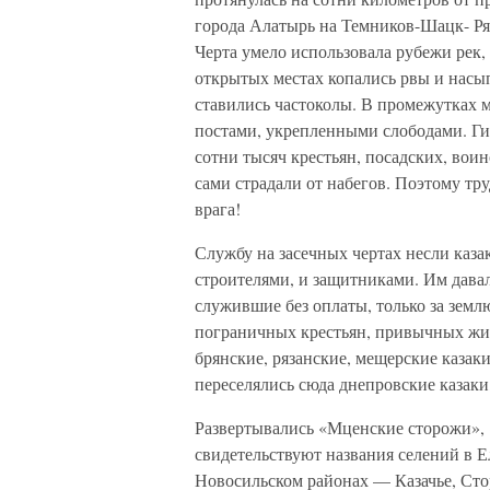
города Алатырь на Темников-Шацк- Р
Черта умело использовала рубежи рек,
открытых местах копались рвы и насып
ставились частоколы. В промежутках 
постами, укрепленными слободами. Ги
сотни тысяч крестьян, посадских, вои
сами страдали от набегов. Поэтому труд
врага!
Службу на засечных чертах несли каза
строителями, и защитниками. Им давал
служившие без оплаты, только за земл
пограничных крестьян, привычных жит
брянские, рязанские, мещерские казак
переселялись сюда днепровские казаки,
Развертывались «Мценские сторожи», 
свидетельствуют названия селений в 
Новосильском районах — Казачье, Сто