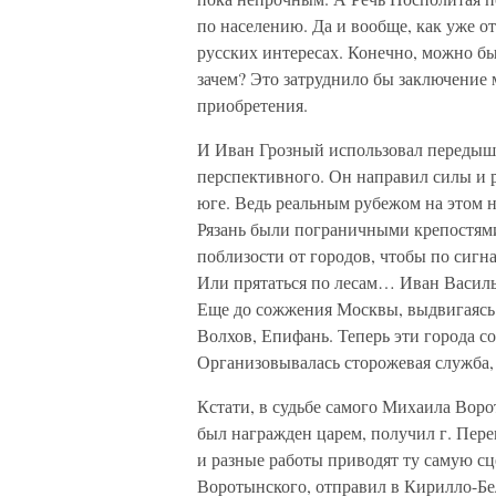
по населению. Да и вообще, как уже о
русских интересах. Конечно, можно бы
зачем? Это затруднило бы заключение 
приобретения.
И Иван Грозный использовал передышку
перспективного. Он направил силы и 
юге. Ведь реальным рубежом на этом н
Рязань были пограничными крепостями.
поблизости от городов, чтобы по сигна
Или прятаться по лесам… Иван Василь
Еще до сожжения Москвы, выдвигаясь 
Волхов, Епифань. Теперь эти города с
Организовывалась сторожевая служба,
Кстати, в судьбе самого Михаила Воро
был награжден царем, получил г. Пере
и разные работы приводят ту самую сц
Воротынского, отправил в Кирилло-Бел