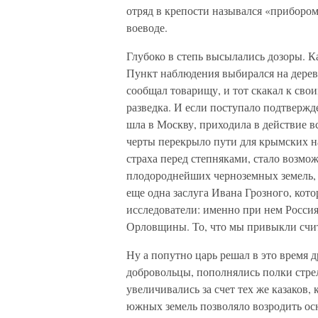
отряд в крепости назывался «прибором
воеводе.
Глубоко в степь высылались дозоры. К
Пункт наблюдения выбирался на дереве
сообщал товарищу, и тот скакал к сво
разведка. И если поступало подтвержд
шла в Москву, приходила в действие в
черты перекрыло пути для крымских н
страха перед степняками, стало возм
плодороднейших черноземных земель, 
еще одна заслуга Ивана Грозного, кот
исследователи: именно при нем Россия
Орловщины. То, что мы привыкли счит
Ну а попутно царь решал в это время 
добровольцы, пополнялись полки стре
увеличивались за счет тех же казаков,
южных земель позволяло возродить ос