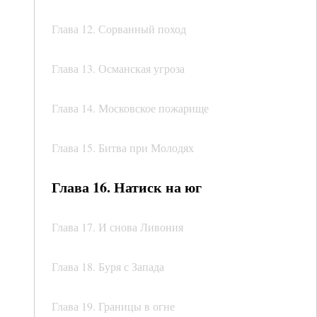
Глава 12. Сорванный поход
Глава 13. Османская угроза
Глава 14. Московское пожарище
Глава 15. Битва при Молодях
Глава 16. Натиск на юг
Глава 17. И снова Ливония
Глава 18. Буря с Запада
Глава 19. Границы в огне