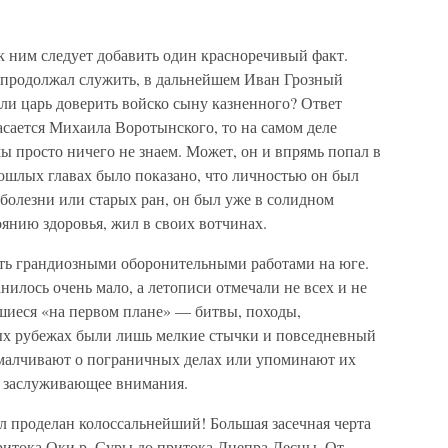
к ним следует добавить один красноречивый факт.
продолжал служить, в дальнейшем Иван Грозный
ли царь доверить войско сыну казненного? Ответ
сается Михаила Воротынского, то на самом деле
 мы просто ничего не знаем. Может, он и впрямь попал в
ошлых главах было показано, что личностью он был
 болезни или старых ран, он был уже в солидном
оянию здоровья, жил в своих вотчинах.
ть грандиозными оборонительными работами на юге.
нилось очень мало, а летописи отмечали не всех и не
шиеся «на первом плане» — битвы, походы,
ых рубежах были лишь мелкие стычки и повседневный
умалчивают о пограничных делах или упоминают их
не заслуживающее внимания.
л проделан колоссальнейший! Большая засечная черта
ритока Оки р. Суры до притока Днепра Десны. От