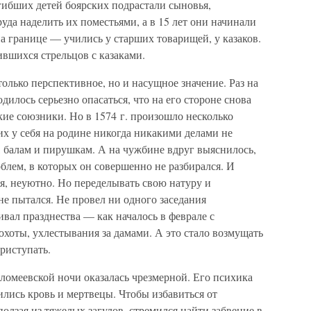
гибших детей боярских подрастали сыновья,
уда наделить их поместьями, а в 15 лет они начинали
на границе — учились у старших товарищей, у казаков.
ившихся стрельцов с казаками.
олько перспективное, но и насущное значение. Раз на
дилось серьезно опасаться, что на его стороне снова
ие союзники. Но в 1574 г. произошло несколько
их у себя на родине никогда никакими делами не
, балам и пирушкам. А на чужбине вдруг выяснилось,
облем, в которых он совершенно не разбирался. И
ря, неуютно. Но переделывать свою натуру и
не пытался. Не провел ни одного заседания
гивал празднества — как началось в феврале с
охоты, ухлестывания за дамами. А это стало возмущать
приступать.
оломеевской ночи оказалась чрезмерной. Его психика
лись кровь и мертвецы. Чтобы избавиться от
олзая из тяжелых загулов, стремился найти забвение в