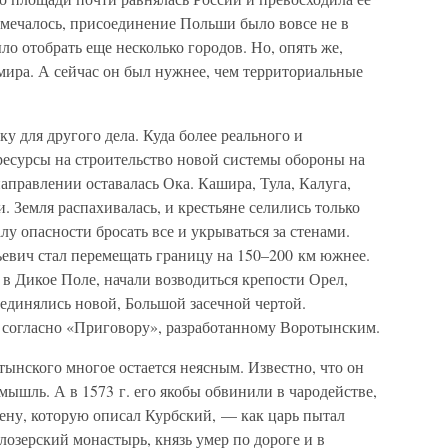
тмечалось, присоединение Польши было вовсе не в
ло отобрать еще несколько городов. Но, опять же,
мира. А сейчас он был нужнее, чем территориальные
 для другого дела. Куда более реального и
ресурсы на строительство новой системы обороны на
аправлении оставалась Ока. Кашира, Тула, Калуга,
 Земля распахивалась, и крестьяне селились только
лу опасности бросать все и укрываться за стенами.
евич стал перемещать границу на 150–200 км южнее.
в Дикое Поле, начали возводиться крепости Орел,
оединялись новой, Большой засечной чертой.
 согласно «Приговору», разработанному Воротынским.
тынского многое остается неясным. Известно, что он
мышль. А в 1573 г. его якобы обвинили в чародействе,
ену, которую описал Курбский, — как царь пытал
озерский монастырь, князь умер по дороге и в