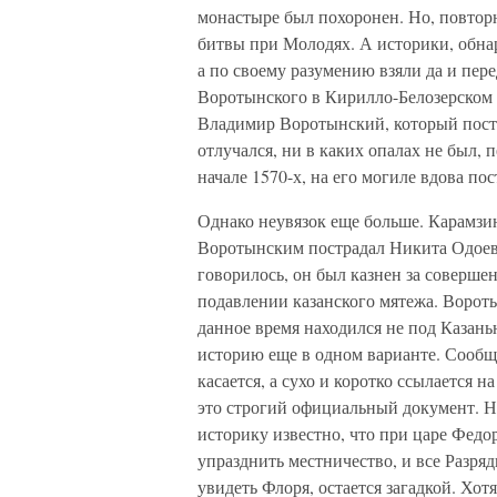
монастыре был похоронен. Но, повторюс
битвы при Молодях. А историки, обна
а по своему разумению взяли да и пер
Воротынского в Кирилло-Белозерском м
Владимир Воротынский, который постри
отлучался, ни в каких опалах не был, 
начале 1570-х, на его могиле вдова по
Однако неувязок еще больше. Карамзи
Воротынским пострадал Никита Одоевс
говорилось, он был казнен за соверше
подавлении казанского мятежа. Вороты
данное время находился не под Казанью
историю еще в одном варианте. Сообщ
касается, а сухо и коротко ссылается 
это строгий официальный документ. Н
историку известно, что при царе Федо
упразднить местничество, и все Разря
увидеть Флоря, остается загадкой. Хот