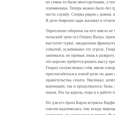
но семьи-то были многодетными, у по
племянники. Теперь можно было без тр
нести службу. Сперва рядом с домом, 
В дети боярские царь жаловал и отлич
Укрепление обороны на юге имело не т
польский трон сел Генрих Валуа, прихо
выступят турки, закадычные французск
событий, ослабивших эту угрозу. Генр
занимался, он привык лишь к разврату
что королю требуется решать массу пр
Генрих почувствовал себя, мягко гово
приспособиться к новой роли он даже 
правительства, сената. Увиливал, затя
коронации, так и продолжалось: балы, 
панов. Раз ты король, пора и к работе 
Но для его брата Карла встряска Варф
совсем надломилась, ему всюду мерещи
кошмаров, он ударился в пьянство. Вып