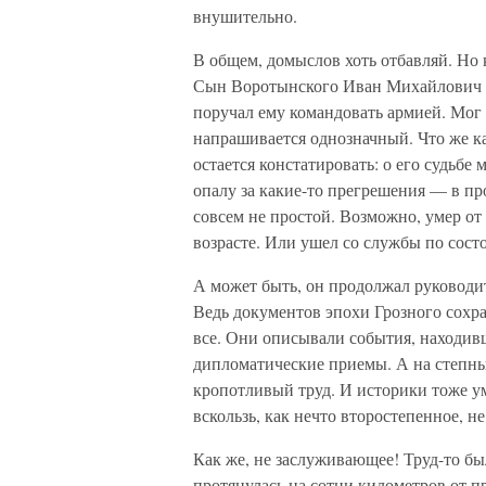
внушительно.
В общем, домыслов хоть отбавляй. Но 
Сын Воротынского Иван Михайлович 
поручал ему командовать армией. Мог 
напрашивается однозначный. Что же ка
остается констатировать: о его судьбе
опалу за какие-то прегрешения — в пр
совсем не простой. Возможно, умер от
возрасте. Или ушел со службы по сост
А может быть, он продолжал руководи
Ведь документов эпохи Грозного сохра
все. Они описывали события, находив
дипломатические приемы. А на степн
кропотливый труд. И историки тоже 
вскользь, как нечто второстепенное, 
Как же, не заслуживающее! Труд-то бы
протянулась на сотни километров от п