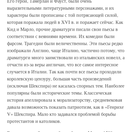
Его герои, Тамерлан и Фауст, были очень
выразительными литературными персонажами, и их
характеры были прописаны с той потрясающей силой,
которая поражала людей в XVI в. и поражает сейчас. Как
Кид и Марло, прочие драматурги писали свои пьесы в
соответствии с веяниями времени. Их комедии были
фарсом. Трагедии были величественны. Эти пьесы редко
изображали Англию, чаще Италию, частично потому, что
драматурги много заимствовали из итальянских новелл, а
отчасти из-за веры англичан, что все самое интересное
случается в Италии. Так как почти все пьесы проходили
королевскую цензуру, большая часть произведений
(исключая Шекспира) не касалась спорных тем. Наиболее
популярны были исторические темы. Классическая
история апеллировала к морализаторству, средневековая
давала возможность показать патриотизм, как в «Генрихе
V» Шекспира. Мало кто задавался проблемой борьбы
протестантов и католиков.