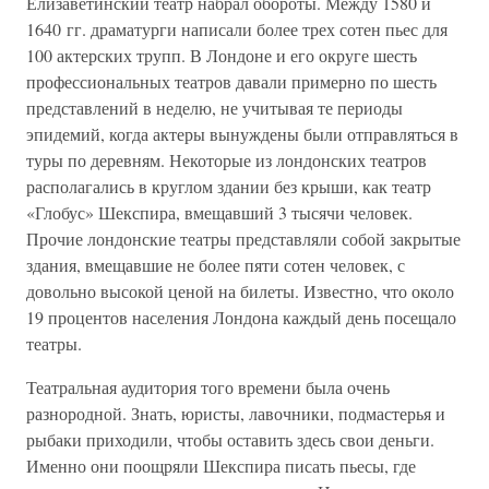
Елизаветинский театр набрал обороты. Между 1580 и
1640 гг. драматурги написали более трех сотен пьес для
100 актерских трупп. В Лондоне и его округе шесть
профессиональных театров давали примерно по шесть
представлений в неделю, не учитывая те периоды
эпидемий, когда актеры вынуждены были отправляться в
туры по деревням. Некоторые из лондонских театров
располагались в круглом здании без крыши, как театр
«Глобус» Шекспира, вмещавший 3 тысячи человек.
Прочие лондонские театры представляли собой закрытые
здания, вмещавшие не более пяти сотен человек, с
довольно высокой ценой на билеты. Известно, что около
19 процентов населения Лондона каждый день посещало
театры.
Театральная аудитория того времени была очень
разнородной. Знать, юристы, лавочники, подмастерья и
рыбаки приходили, чтобы оставить здесь свои деньги.
Именно они поощряли Шекспира писать пьесы, где