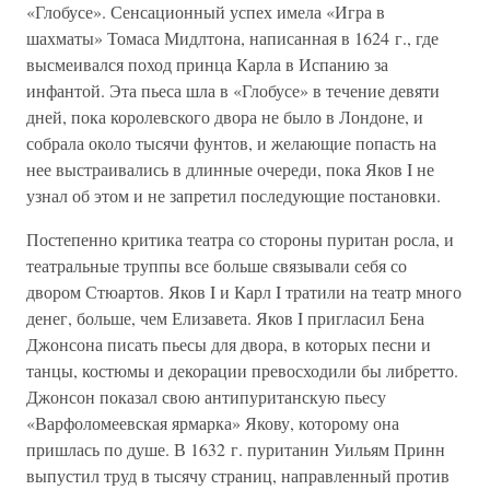
«Глобусе». Сенсационный успех имела «Игра в
шахматы» Томаса Мидлтона, написанная в 1624 г., где
высмеивался поход принца Карла в Испанию за
инфантой. Эта пьеса шла в «Глобусе» в течение девяти
дней, пока королевского двора не было в Лондоне, и
собрала около тысячи фунтов, и желающие попасть на
нее выстраивались в длинные очереди, пока Яков I не
узнал об этом и не запретил последующие постановки.
Постепенно критика театра со стороны пуритан росла, и
театральные труппы все больше связывали себя со
двором Стюартов. Яков I и Карл I тратили на театр много
денег, больше, чем Елизавета. Яков I пригласил Бена
Джонсона писать пьесы для двора, в которых песни и
танцы, костюмы и декорации превосходили бы либретто.
Джонсон показал свою антипуританскую пьесу
«Варфоломеевская ярмарка» Якову, которому она
пришлась по душе. В 1632 г. пуританин Уильям Принн
выпустил труд в тысячу страниц, направленный против