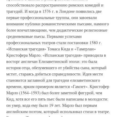
способствовало распространению римских комедий и
трагедий. И когда в 1576 г. в Лондоне появились две
первые профессиональные труппы, они завоевали
внимание публики романистическими пьесами, намного
более впечатляющими, чем дидактические религиозные
средневековые пьесы. Первыми успехами
профессиональных театров стали постановки 1580 г.
«Испанская трагедия» Томаса Кида и «Тамерлан»
Кристофера Марло. «Испанская трагедия» приводила в
восторг англичан Елизаветинской эпохи: это была
история отца, обезумевшего от убийства сына, который
мстит, стараясь добиться справедливости. Идея мести
становится заглавной для трагедии елизаветинского
времени, ярким примером является «Гамлет». Кристофер
Марло (1564–1593) был более заметной фигурой, чем
Кид, хотя все его пять пьес были написаны в молодости:
он умер, кода ему было 19 лет. Марло был первым
английским поэтом, который использовал стихи в театре.