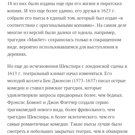
18 из них были изданы еще при его жизни в пиратских
копиях. И что еще более удачно, его друзья в 1623 г.
собрали его пьесы в единый том, который был издан «в
соответствии с оригинальными копиями». На самом деле
многие из версий были далеки от идеала, например,
трагедия «Макбет» сохранилась только в сокращенном
виде, вероятно использовавшемся для выступления в
деревнях.
Но еще до исчезновения Шекспира с лондонской сцены в
1613 г. театральный климат начал изменяться. Его
молодой коллега Бен Джонсон (1573–1637) писал острые
комедии и ставил римские трагедии, которые
удовлетворяли запросы придворных более, чем бедных.
Фрэнсис Бомонт и Джон Флетчер создали серию
трагикомедий нового вида, более фривольного, чем
трагедии Шекспира, и более экзотического, чем его
самые романтичные комедии. Такие пьесы лучше было
смотреть в небольших закрытых театрах, чем в обширном