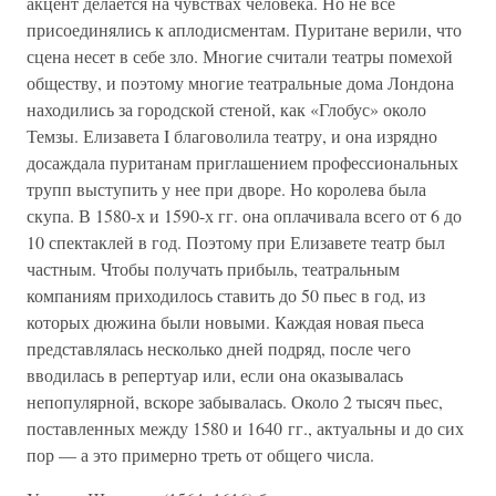
акцент делается на чувствах человека. Но не все
присоединялись к аплодисментам. Пуритане верили, что
сцена несет в себе зло. Многие считали театры помехой
обществу, и поэтому многие театральные дома Лондона
находились за городской стеной, как «Глобус» около
Темзы. Елизавета I благоволила театру, и она изрядно
досаждала пуританам приглашением профессиональных
трупп выступить у нее при дворе. Но королева была
скупа. В 1580-х и 1590-х гг. она оплачивала всего от 6 до
10 спектаклей в год. Поэтому при Елизавете театр был
частным. Чтобы получать прибыль, театральным
компаниям приходилось ставить до 50 пьес в год, из
которых дюжина были новыми. Каждая новая пьеса
представлялась несколько дней подряд, после чего
вводилась в репертуар или, если она оказывалась
непопулярной, вскоре забывалась. Около 2 тысяч пьес,
поставленных между 1580 и 1640 гг., актуальны и до сих
пор — а это примерно треть от общего числа.