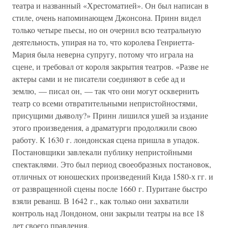
театра и названный «Хрестоматией». Он был написан в
стиле, очень напоминающем Джонсона. Принн видел
только четыре пьесы, но он очернил всю театральную
деятельность, упирая на то, что королева Генриетта-
Мария была неверна супругу, потому что играла на
сцене, и требовал от короля закрытия театров. «Разве не
актеры сами и не писатели соединяют в себе ад и
землю, — писал он, — так что они могут осквернить
театр со всеми отвратительными непристойностями,
присущими дьяволу?» Принн лишился ушей за издание
этого произведения, а драматурги продолжили свою
работу. К 1630 г. лондонская сцена пришла в упадок.
Постановщики завлекали публику непристойными
спектаклями. Это был период своеобразных постановок,
отличных от юношеских произведений Кида 1580-х гг. и
от развращенной сцены после 1660 г. Пуритане быстро
взяли реванш. В 1642 г., как только они захватили
контроль над Лондоном, они закрыли театры на все 18
лет своего правления.