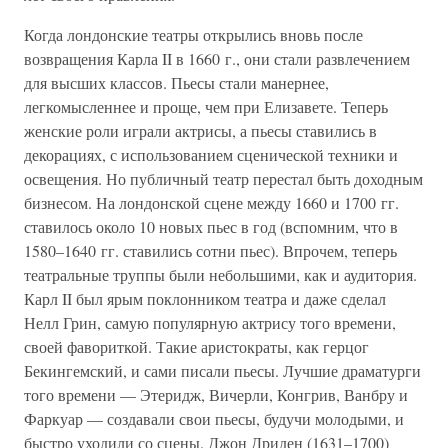
Когда лондонские театры открылись вновь после
возвращения Карла II в 1660 г., они стали развлечением
для высших классов. Пьесы стали манернее,
легкомысленнее и проще, чем при Елизавете. Теперь
женские роли играли актрисы, а пьесы ставились в
декорациях, с использованием сценической техники и
освещения. Но публичный театр перестал быть доходным
бизнесом. На лондонской сцене между 1660 и 1700 гг.
ставилось около 10 новых пьес в год (вспомним, что в
1580–1640 гг. ставились сотни пьес). Впрочем, теперь
театральные труппы были небольшими, как и аудитория.
Карл II был ярым поклонником театра и даже сделал
Нелл Грин, самую популярную актрису того времени,
своей фавориткой. Такие аристократы, как герцог
Бекингемский, и сами писали пьесы. Лучшие драматурги
того времени — Этеридж, Вичерли, Конгрив, Ванбру и
Фаркуар — создавали свои пьесы, будучи молодыми, и
быстро уходили со сцены. Джон Дриден (1631–1700)