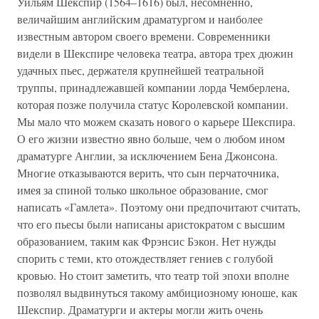
Уильям Шекспир (1564–1616) был, несомненно,
величайшим английским драматургом и наиболее
известным автором своего времени. Современники
видели в Шекспире человека театра, автора трех дюжин
удачных пьес, держателя крупнейшей театральной
труппы, принадлежавшей компании лорда Чемберлена,
которая позже получила статус Королевской компании.
Мы мало что можем сказать нового о карьере Шекспира.
О его жизни известно явно больше, чем о любом ином
драматурге Англии, за исключением Бена Джонсона.
Многие отказываются верить, что сын перчаточника,
имея за спиной только школьное образование, смог
написать «Гамлета». Поэтому они предпочитают считать,
что его пьесы были написаны аристократом с высшим
образованием, таким как Фрэнсис Бэкон. Нет нужды
спорить с теми, кто отождествляет гениев с голубой
кровью. Но стоит заметить, что театр той эпохи вполне
позволял выдвинуться такому амбициозному юноше, как
Шекспир. Драматурги и актеры могли жить очень