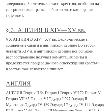
завершился. Значительная часть крестьян, особенно на
северо-востоке страны, в области «датского права»
(«Денло»),
§ 3. АНГЛИЯ В XIV—XV вв.
§ 3. АНГЛИЯ В XIV—XV вв. Экономические в
социальные сдвиги в английской деревне Во второй
четверти XIV в. в английской деревне все большее
распространение получает коммутация ренты и
продолжается процесс дачного освобождения крестьян.
Крестьянское хозяйство начинает
АНГЛИЯ
АНГЛИЯ Генрих II 54 Генрих I Генрих VII 72 Генрих V
Генрих VII 63 Генрих VI Эдуард I 297 Эдуард II
Мученник Эдуард IV 189 Эдуард I Эдуард IV 144 Эдуард
III Эдуард V 441 Эдуард III Исповедник Эдуард VI 648