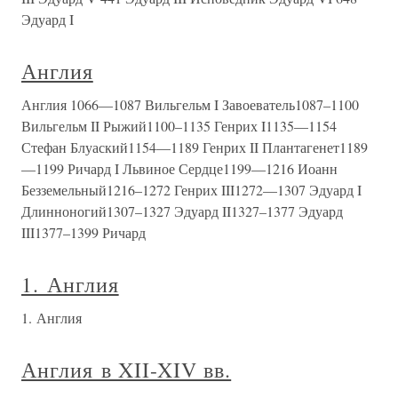
Эдуард I
Англия
Англия 1066—1087 Вильгельм I Завоеватель1087–1100
Вильгельм II Рыжий1100–1135 Генрих I1135—1154
Стефан Блуаский1154—1189 Генрих II Плантагенет1189
—1199 Ричард I Львиное Сердце1199—1216 Иоанн
Безземельный1216–1272 Генрих III1272—1307 Эдуард I
Длинноногий1307–1327 Эдуард II1327–1377 Эдуард
III1377–1399 Ричард
1. Англия
1. Англия
Англия в XII-XIV вв.