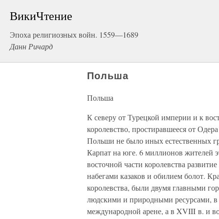
ВикиЧтение
Эпоха религиозных войн. 1559—1689
Данн Ричард
Польша
Польша
К северу от Турецкой империи и к вос
королевство, простиравшееся от Одера
Польши не было иных естественных гр
Карпат на юге. 6 миллионов жителей э
восточной части королевства развити
набегами казаков и обилием болот. Кр
королевства, были двумя главными гор
людскими и природными ресурсами, в 
международной арене, а в XVIII в. и в