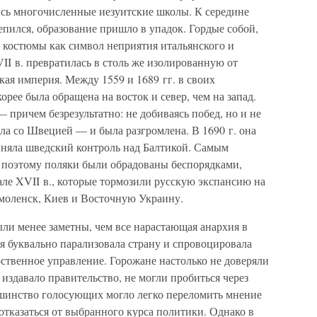
сь многочисленные иезуитские школы. К середине
репился, образование пришло в упадок. Гордые собой,
 костюмы как символ неприятия итальянского и
II в. превратилась в столь же изолированную от
кая империя. Между 1559 и 1689 гг. в своих
рее была обращена на восток и север, чем на запад.
 причем безрезультатно: не добиваясь побед, но и не
ала со Швецией — и была разгромлена. В 1690 г. она
няла шведский контроль над Балтикой. Самым
 поэтому поляки были обрадованы беспорядками,
ле XVII в., которые тормозили русскую экспансию на
Смоленск, Киев и Восточную Украину.
ли менее заметны, чем все нарастающая анархия в
я буквально парализовала страну и спровоцировала
ственное управление. Горожане настолько не доверяли
 издавало правительство, не могли пробиться через
шинство голосующих могло легко переломить мнение
отказаться от выбранного курса политики. Однако в