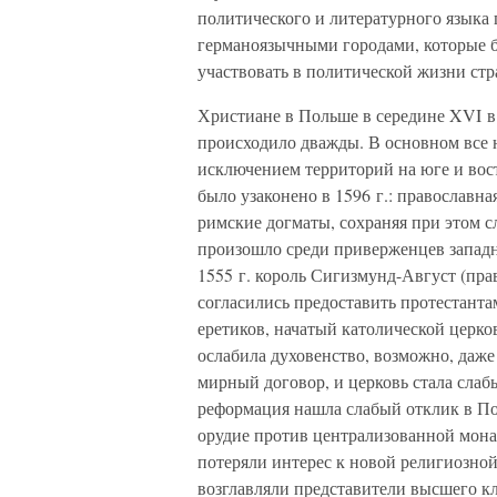
политического и литературного языка 
германоязычными городами, которые б
участвовать в политической жизни стр
Христиане в Польше в середине XVI в.
происходило дважды. В основном все 
исключением территорий на юге и вост
было узаконено в 1596 г.: православн
римские догматы, сохраняя при этом с
произошло среди приверженцев западн
1555 г. король Сигизмунд-Август (пра
согласились предоставить протестанта
еретиков, начатый католической церк
ослабила духовенство, возможно, даже
мирный договор, и церковь стала сла
реформация нашла слабый отклик в П
орудие против централизованной мона
потеряли интерес к новой религиозной
возглавляли представители высшего кл