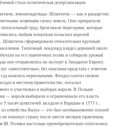
блемой стала политическая дезорганизация.
хтичи, землевладельцы. Шляхтичи — как и рыцарство
олютными хозяевами своих земель. Они превратили
х непосильный труд, брезговали бюргерами, которые
отивились любым попыткам польских королей
ах. Шляхтичи сформировали относительно крупный
 населения. Типичный лендлорд владел деревней около
работали на его пшеничных полях и собирали урожай
куда оно отправлялось на экспорт в Западную Европу.
луг самостоятельно, без опасения предстать с ответом
 суд казались нереальными. Феодал платил низкие
седал в местном правительстве, посылал
мент и участвовал в выборах короля. В Польше
ия — короля выбирали и ограничивали его власть
 5 тысяч шляхтичей заседали в Варшаве в 1573 г.,
 из семейства Валуа — это был необыкновенно плохой
а он покинул страну после шести месяцев правления,
м III. Поляки настолько пренебрежительно относились