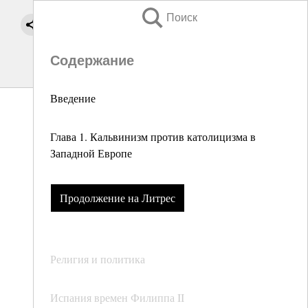
Поиск
Содержание
Введение
Глава 1. Кальвинизм против католицизма в
Западной Европе
Продолжение на Литрес
Религия и политика
Испания времен Филиппа II