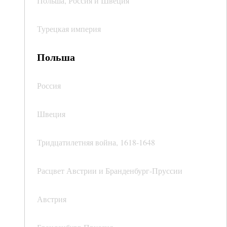
Польша, Россия и Швеция
Турецкая империя
Польша
Россия
Швеция
Тридцатилетняя война, 1618-1648
Расцвет Австрии и Бранденбург-Пруссии
Австрия