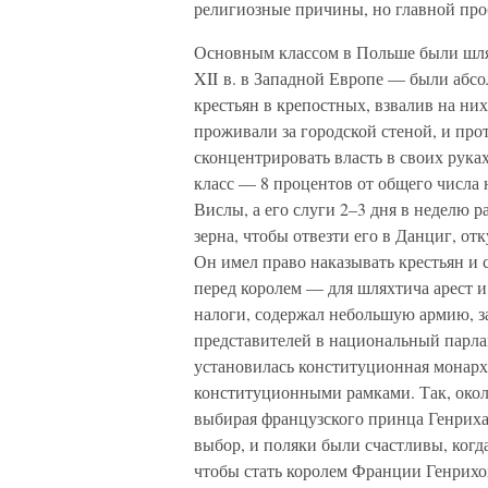
религиозные причины, но главной про
Основным классом в Польше были шля
XII в. в Западной Европе — были абс
крестьян в крепостных, взвалив на ни
проживали за городской стеной, и пр
сконцентрировать власть в своих рук
класс — 8 процентов от общего числа
Вислы, а его слуги 2–3 дня в неделю 
зерна, чтобы отвезти его в Данциг, от
Он имел право наказывать крестьян и с
перед королем — для шляхтича арест и
налоги, содержал небольшую армию, за
представителей в национальный парла
установилась конституционная монарх
конституционными рамками. Так, около
выбирая французского принца Генриха
выбор, и поляки были счастливы, когд
чтобы стать королем Франции Генрихо