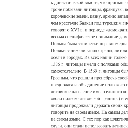
к династической власти, что приглаша
троне побывали литовцы, французы, в
королевские земли, казну, армию запа
чем крестьяне Балкан под турецким гн
говорят о XVI в. и периоде «демократ
весьма специфическое понимание демо
Польша была этнически неравномерна,
Поляки занимали запад страны, литовц
осели в городах. Из всех наций тольк
1386 г. литовцы имели с поляками общ
самостоятельно. В 1569 г. литовцы б
Грозным, что решили пренебречь сво
предполагала объединение польского и
литовское население имело единого ко
около польско-литовской границы) и 
литовцы продолжали держать своих кре
говорить на своем языке. На самом дел
на своем языке. С тех пор как шляхти
слуги, они стали использовать латинск