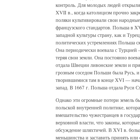
контроль. Для молодых людей открыли
XVII в., когда католицизм прочно зак
поляки культивировали свои народные
французского стандартов. Польша в XV
западной культуры страну, как и Турец
политических устремлениях Польша ско
Она периодически воевала с Турцией —
теряя свои земли. Она постоянно воев
отдала Швеции ливонские земли и при
грозным соседом Польши была Русь, и
творившимися там в конце XVI — нача
запад. В 1667 г. Польша отдала Руси 
Однако эти огромные потери земель бы
польской внутренней политике, котора
вмешательство чужестранцев в государ
верховной власти, что законы, которые
обсуждение шляхтичей. В XVI в. боль
меньшинства и заставить принять или 