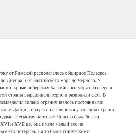
току от Римской располагалось обширное Польское
 до Днепра и от Балтийского моря до Черного. У
аниц, кроме побережья Балтийского моря на севере и
той страны выращивали зерно и разводили скот. В
е земледелия сильно ограничивалось постоянными
аков и Данциг, оба располагавшиеся у западных границ
одами. Несмотря на то что Польша была богата
XVI и XVII вв. она имела малый вес на
овсе его потеряла. На то были этнические и