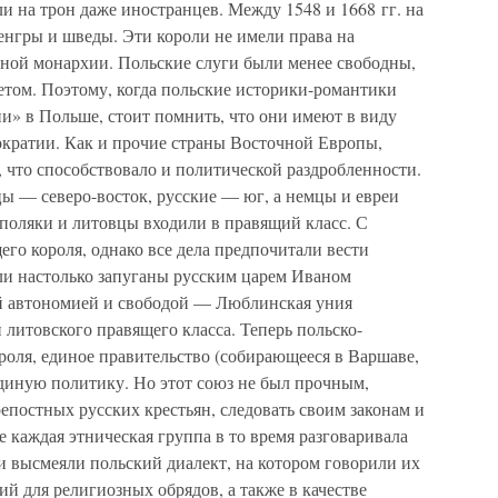
ли на трон даже иностранцев. Между 1548 и 1668 гг. на
енгры и шведы. Эти короли не имели права на
дной монархии. Польские слуги были менее свободны,
етом. Поэтому, когда польские историки-романтики
ии» в Польше, стоит помнить, что они имеют в виду
кратии. Как и прочие страны Восточной Европы,
 что способствовало и политической раздробленности.
ы — северо-восток, русские — юг, а немцы и евреи
о поляки и литовцы входили в правящий класс. С
его короля, однако все дела предпочитали вести
ыли настолько запуганы русским царем Иваном
ей автономией и свободой — Люблинская уния
 литовского правящего класса. Теперь польско-
роля, единое правительство (собирающееся в Варшаве,
единую политику. Но этот союз не был прочным,
постных русских крестьян, следовать своим законам и
е каждая этническая группа в то время разговаривала
чи высмеяли польский диалект, на котором говорили их
ий для религиозных обрядов, а также в качестве