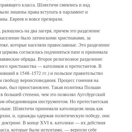
правящего класса. Шляхтичи смеялись и над
ыли лишены права вступать в парламент и
аны. Евреев и вовсе презирали.
 разошлись на два лагеря, причем это разделение
население было латинскими христианами, за
оке, которые населяли православные. Это разделение
ая церковь согласилась подчиняться папе и принимала
лавянские обряды. Второе религиозное разделение
ого христианства — католиков и протестантов. В
вивший в 1548–1572 гг.) и польское правительство
м свободу вероисповедания. Процесс гонения на
овью, был приостановлен. Такая политика Польши
 в большей степени, чем это позволял Аугсбургский
бым объединяющим инструментом. Но протестантская
ольше. Шляхтичи принимали католицизм лишь как
рхии, и, однажды одержав политическую победу, они
 доктрине. В конце XVI в. католики — их действия
асса, которые были иезуитами, — вернули себе