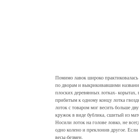
Помимо лавок широко практиковалась
по дворам и выкрикивавшими название 
плоских деревянных лотках- корытах, 
прибитым к одному концу лотка гвоздя
лоток с товаром мог весить больше дв
кружок в виде бублика, сшитый из мат
Носили лоток на голове ловко, не все
одно колено и преклонив другое. Если 
весы-безмен.