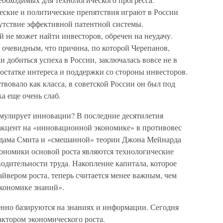
еские и политические препятствия играют в России
сутствие эффективной патентной системы.
й не может найти инвесторов, обречен на неудачу.
 очевидным, что причина, по которой Черепанов,
 добиться успеха в России, заключалась вовсе не в
достатке интереса и поддержки со стороны инвесторов.
твовало как класса, в советской России он был под
ка еще очень слаб.
мулирует инновации? В последние десятилетия
 акцент на «инновационной экономике» в противовес
Адама Смита и «смешанной» теории Джона Мейнарда
ономики основой роста являются технологические
одительности труда. Накопление капитала, которое
йвером роста, теперь считается менее важным, чем
кономике знаний».
но базируются на знаниях и информации. Сегодня
ктором экономического роста.