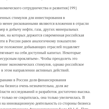
номического сотрудничества и развития{199}
енных стимулов для инвестирования в
о менее рискованными являются вложения в отрасли
р в добычу нефти, газа, других минеральных
ами, на которых держится современная российская
фти в России равен аналогичному показателю
ое положение добывающих отраслей подавляет
тягивает на себя доступный капитал. Некоторые
есурсным проклятьем». Чтобы преодолеть это
нение экономических стимулов, однако российское
о в этом направлении активных действий.
транами в России доля финансирования
ы бизнеса очень незначительна, доля же
ласти исследований и разработок достаточно высока.
только не сократилась, она только увеличилась. В
ы на инновационную деятельность со стороны бизнеса
я государственного финансирования была 60,1 %. Пять