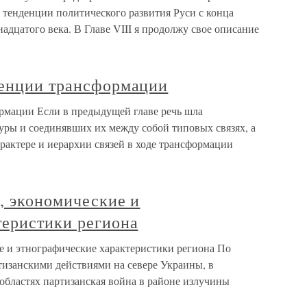
 тенденции политического развития Руси с конца
надцатого века. В Главе VIII я продолжу свое описание
тенции трансформации
рмации Если в предыдущей главе речь шла
уры и соединявших их между собой типовых связях, а
рактере и иерархии связей в ходе трансформации
, экономические и
теристики региона
е и этнографические характеристики региона По
изанскими действиями на севере Украины, в
областях партизанская война в районе излучины