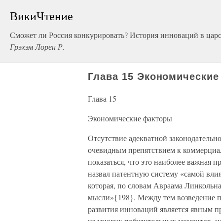
ВикиЧтение
Сможет ли Россия конкурировать? История инноваций в царс
Грэхэм Лорен Р.
Глава 15 Экономически
Глава 15
Экономические факторы
Отсутствие адекватной законодательно
очевидным препятствием к коммерциал
показаться, что это наиболее важная 
назвал патентную систему «самой влия
которая, по словам Авраама Линкольна
мысли»{198}. Между тем возведение п
развития инноваций является явным п
из многих побудительных моментов, н