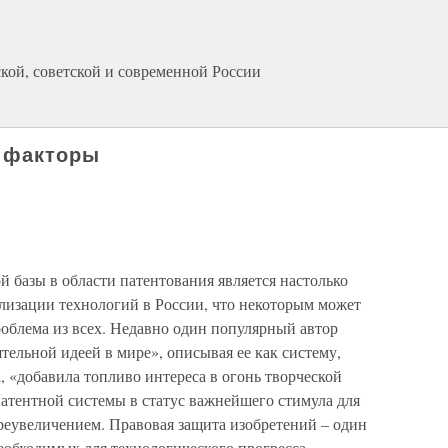
кой, советской и современной России
е факторы
й базы в области патентования является настолько
изации технологий в России, что некоторым может
проблема из всех. Недавно один популярный автор
тельной идеей в мире», описывая ее как систему,
, «добавила топливо интереса в огонь творческой
атентной системы в статус важнейшего стимула для
реувеличением. Правовая защита изобретений – один
еобходимых для технологического прогресса.