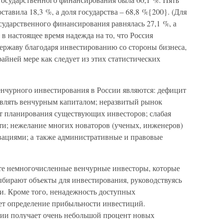
составила 18,3 %, а доля государства – 68,8 %{200}. (Для
сударственного финансирования равнялась 27,1 %, а
, в настоящее время надежда на то, что Россия
ержаву благодаря инвестированию со стороны бизнеса,
райней мере как следует из этих статистических
нчурного инвестирования в России являются: дефицит
влять венчурным капиталом; неразвитый рынок
т планирования существующих инвесторов; слабая
ти; нежелание многих новаторов (ученых, инженеров)
вациями; а также административные и правовые
, те немногочисленные венчурные инвесторы, которые
ыбирают объекты для инвестирования, руководствуясь
. Кроме того, ненадежность доступных
яет определение прибыльности инвестиций.
ии получает очень небольшой процент новых