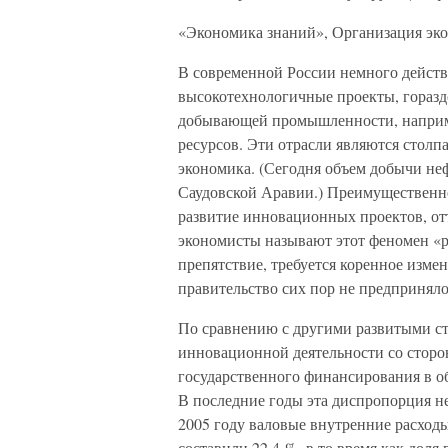
«Экономика знаний», Организация эко
В современной России немного действ
высокотехнологичные проекты, горазд
добывающей промышленности, наприме
ресурсов. Эти отрасли являются столп
экономика. (Сегодня объем добычи не
Саудовской Аравии.) Преимущественн
развитие инновационных проектов, от
экономисты называют этот феномен «р
препятствие, требуется коренное изме
правительство сих пор не предпринял
По сравнению с другими развитыми с
инновационной деятельности со сторон
государственного финансирования в об
В последние годы эта диспропорция не 
2005 году валовые внутренние расход
составили 22,4 %, в то время как дол