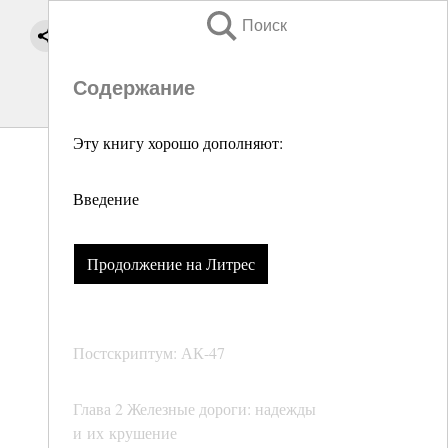
Поиск
Содержание
Эту книгу хорошо дополняют:
Введение
Продолжение на Литрес
Постскриптум: АК-47
Глава 2 Железные дороги: надежды
и их крушение