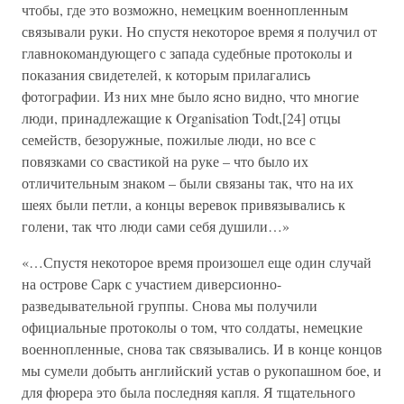
чтобы, где это возможно, немецким военнопленным
связывали руки. Но спустя некоторое время я получил от
главнокомандующего с запада судебные протоколы и
показания свидетелей, к которым прилагались
фотографии. Из них мне было ясно видно, что многие
люди, принадлежащие к Organisation Todt,[24] отцы
семейств, безоружные, пожилые люди, но все с
повязками со свастикой на руке – что было их
отличительным знаком – были связаны так, что на их
шеях были петли, а концы веревок привязывались к
голени, так что люди сами себя душили…»
«…Спустя некоторое время произошел еще один случай
на острове Сарк с участием диверсионно-
разведывательной группы. Снова мы получили
официальные протоколы о том, что солдаты, немецкие
военнопленные, снова так связывались. И в конце концов
мы сумели добыть английский устав о рукопашном бое, и
для фюрера это была последняя капля. Я тщательного