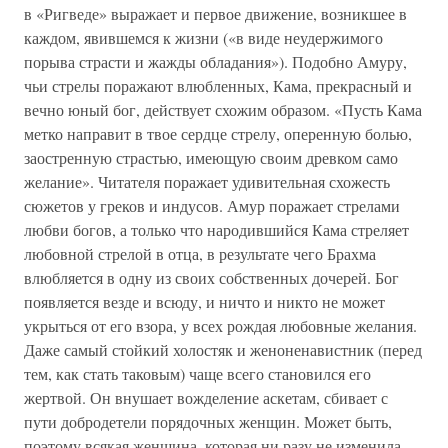
в «Ригведе» выражает и первое движение, возникшее в
каждом, явившемся к жизни («в виде неудержимого
порыва страсти и жажды обладания»). Подобно Амуру,
чьи стрелы поражают влюбленных, Кама, прекрасный и
вечно юный бог, действует схожим образом. «Пусть Кама
метко направит в твое сердце стрелу, оперенную болью,
заостренную страстью, имеющую своим древком само
желание». Читателя поражает удивительная схожесть
сюжетов у греков и индусов. Амур поражает стрелами
любви богов, а только что народившийся Кама стреляет
любовной стрелой в отца, в результате чего Брахма
влюбляется в одну из своих собственных дочерей. Бог
появляется везде и всюду, и ничто и никто не может
укрыться от его взора, у всех рождая любовные желания.
Даже самый стойкий холостяк и женоненавистник (перед
тем, как стать таковым) чаще всего становился его
жертвой. Он внушает вожделение аскетам, сбивает с
пути добродетели порядочных женщин. Может быть,
поэтому всякая женщина, которая ни разу не изменила