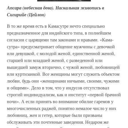
Апсара (небесная дева). Наскальная живопись в
Сигирийе (Цейлон)
В то же время есть в Камасутре нечто специально
предназначенное для индийского типа, в полнейшем
согласии с царящими там законами и нравами. «Кама-
сутра» предусматривает общение мужчины с девочкой
или девушкой, с молодой женой, единственной женой,
старшей или младшей женой, с разведенной или
вышедшей замуж вторично, с чужой женой, любовницей
или куртизанкой. Все женщины могут служить объектом
любви, будь они «женщинами ничьими, своими, чужими
и общими». Дело в том, что у индусов отсутствовал
строгий индивидуализм, как и институт «первой брачной
ночи». А если принять во внимание обилие гаремов у
многочисленных раджей, понятно немалое число у них
любовниц, жен и гетер, которые были призваны
обслуживать эти почтенные заведения. Недаром же