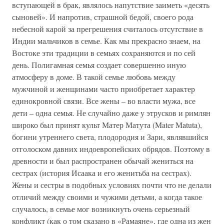
вступающей в брак, являлось напутствие заиметь «десять
сыновей». И напротив, страшной бедой, своего рода
небесной карой за прегрешения считалось отсутствие в
Индии мальчиков в семье. Как мы прекрасно знаем, на
Востоке эти традиции в семьях сохраняются и по сей
день. Полигамная семья создает совершенно иную
атмосферу в доме. В такой семье любовь между
мужчиной и женщинами часто приобретает характер
единокровной связи. Все жены – во власти мужа, все
дети – одна семья. Не случайно даже у этрусков и римлян
широко был принят культ Матер Матута (Mater Matuta),
богини утреннего света, плодородия и Зари, являвшийся
отголоском давних индоевропейских обрядов. Поэтому в
древности и был распространен обычай жениться на
сестрах (история Исаака и его женитьба на сестрах).
Жены и сестры в подобных условиях почти что не делали
отличий между своими и чужими детьми, а когда такое
случалось, в семье мог возникнуть очень серьезный
конфликт (как о том сказано в «Рамаяне», где одна из жен