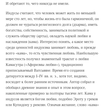
И обретают то, чего никогда не имели.
Индусы считают, что человек может жить по меньшей
мере сто лет, но, чтобы жизнь его была гармоничной, он
должен не чураться религиозного долга (дхарма), иметь
богатства, собственность, заниматься политикой и
служить обществу (артха), овладеть наукой любви и
наслаждения (кама). Интересно понять, а какое место
среди ценностей индуизма занимает любовь, и прежде
всего «кама», то есть чувственная любовь. Наибольшую
известность получил знаменитый трактат о любви
Камасутра («Афоризмы любви»), традиционно
приписываемый Ватсьяяне. Время его создания
датируется между I–IV вв. н. э., хотя тот, видимо,
восходит к более ранним источникам. Автор собрал и
обобщил древние знания и опыт в этом вопросе,
накопленные примерно за полторы тысячи лет. Кама у
индусов является богом любви, подобно Эроту у греков
или Купидону у римлян. Означая желание, слово «кама»