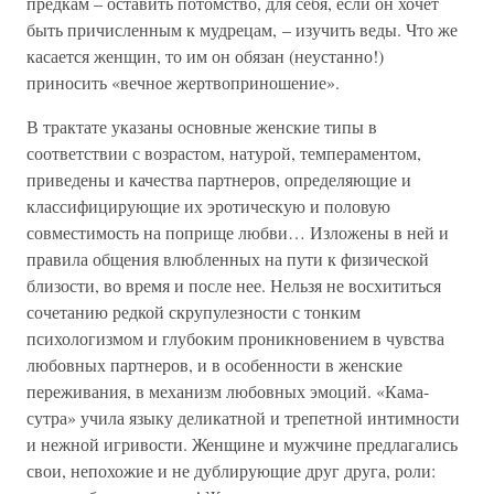
предкам – оставить потомство, для себя, если он хочет
быть причисленным к мудрецам, – изучить веды. Что же
касается женщин, то им он обязан (неустанно!)
приносить «вечное жертвоприношение».
В трактате указаны основные женские типы в
соответствии с возрастом, натурой, темпераментом,
приведены и качества партнеров, определяющие и
классифицирующие их эротическую и половую
совместимость на поприще любви… Изложены в ней и
правила общения влюбленных на пути к физической
близости, во время и после нее. Нельзя не восхититься
сочетанию редкой скрупулезности с тонким
психологизмом и глубоким проникновением в чувства
любовных партнеров, и в особенности в женские
переживания, в механизм любовных эмоций. «Кама-
сутра» учила языку деликатной и трепетной интимности
и нежной игривости. Женщине и мужчине предлагались
свои, непохожие и не дублирующие друг друга, роли: