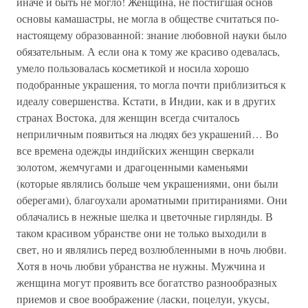
иначе и быть не могло! Женщина, не постигшая основ
основы камашастры, не могла в обществе считаться по-
настоящему образованной: знание любовной науки было
обязательным. А если она к тому же красиво одевалась,
умело пользовалась косметикой и носила хорошо
подобранные украшения, то могла почти приблизиться к
идеалу совершенства. Кстати, в Индии, как и в других
странах Востока, для женщин всегда считалось
неприличным появиться на людях без украшений… Во
все времена одежды индийских женщин сверкали
золотом, жемчугами и драгоценными каменьями
(которые являлись больше чем украшениями, они были
оберегами), благоухали ароматными притираниями. Они
облачались в нежные шелка и цветочные гирлянды. В
таком красивом убранстве они не только выходили в
свет, но и являлись перед возлюбленными в ночь любви.
Хотя в ночь любви убранства не нужны. Мужчина и
женщина могут проявить все богатство разнообразных
приемов и свое воображение (ласки, поцелуи, укусы,