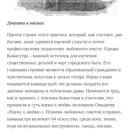
Девушки в масках
Прочтя строки этого трактата, который, как считают, дан
богами, иные удивятся научной сухости и почти
профессорскому педантизму любовного текста. Однако
Камасутра – важный источник для изучения
существенных деталей и черт городского быта. Его
главными героями являются образованный гражданин и
чувственная, искусная в ласках гетера. Наука о каме
называется камашастрой; ею должны овладеть все
знатные женщины и публичные дамы. Начинается труд,
как и принято, с поклона божествам и учителям, что
проникли в суть науки о любви (вспомним Овидиеву
«Науку о любви»). Помимо любовных советов и правил,
камашастра включает 64 искусства, среди коих: пение,
игра на музыкальных инструментах, танцы, письмо,