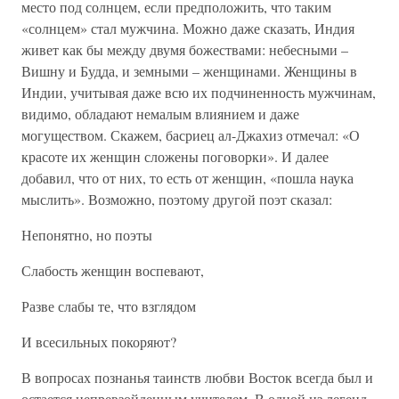
место под солнцем, если предположить, что таким
«солнцем» стал мужчина. Можно даже сказать, Индия
живет как бы между двумя божествами: небесными –
Вишну и Будда, и земными – женщинами. Женщины в
Индии, учитывая даже всю их подчиненность мужчинам,
видимо, обладают немалым влиянием и даже
могуществом. Скажем, басриец ал-Джахиз отмечал: «О
красоте их женщин сложены поговорки». И далее
добавил, что от них, то есть от женщин, «пошла наука
мыслить». Возможно, поэтому другой поэт сказал:
Непонятно, но поэты
Слабость женщин воспевают,
Разве слабы те, что взглядом
И всесильных покоряют?
В вопросах познанья таинств любви Восток всегда был и
остается непревзойденным учителем. В одной из легенд