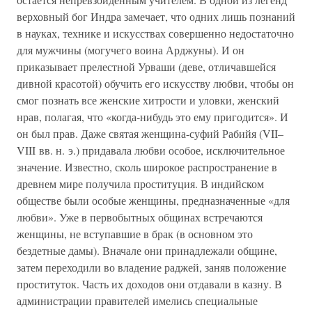
верховный бог Индра замечает, что одних лишь познаний
в науках, технике и искусствах совершенно недостаточно
для мужчины (могучего воина Арджуны). И он
приказывает прелестной Урваши (деве, отличавшейся
дивной красотой) обучить его искусству любви, чтобы он
смог познать все женские хитрости и уловки, женский
нрав, полагая, что «когда-нибудь это ему пригодится». И
он был прав. Даже святая женщина-суфий Рабийя (VII–
VIII вв. н. э.) придавала любви особое, исключительное
значение. Известно, сколь широкое распространение в
древнем мире получила проституция. В индийском
обществе были особые женщины, предназначенные «для
любви». Уже в первобытных общинах встречаются
женщины, не вступавшие в брак (в основном это
бездетные дамы). Вначале они принадлежали общине,
затем переходили во владение раджей, заняв положение
проституток. Часть их доходов они отдавали в казну. В
администрации правителей имелись специальные