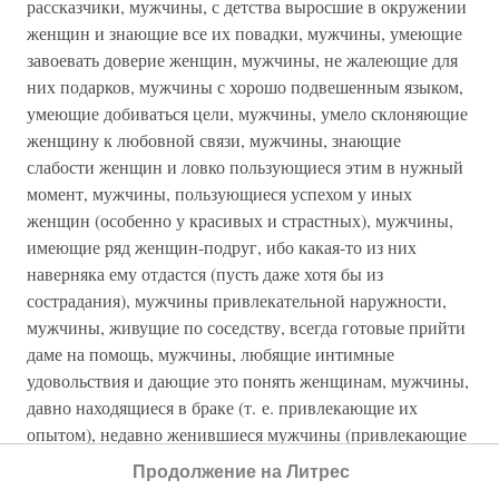
рассказчики, мужчины, с детства выросшие в окружении
женщин и знающие все их повадки, мужчины, умеющие
завоевать доверие женщин, мужчины, не жалеющие для
них подарков, мужчины с хорошо подвешенным языком,
умеющие добиваться цели, мужчины, умело склоняющие
женщину к любовной связи, мужчины, знающие
слабости женщин и ловко пользующиеся этим в нужный
момент, мужчины, пользующиеся успехом у иных
женщин (особенно у красивых и страстных), мужчины,
имеющие ряд женщин-подруг, ибо какая-то из них
наверняка ему отдастся (пусть даже хотя бы из
сострадания), мужчины привлекательной наружности,
мужчины, живущие по соседству, всегда готовые прийти
даме на помощь, мужчины, любящие интимные
удовольствия и дающие это понять женщинам, мужчины,
давно находящиеся в браке (т. е. привлекающие их
опытом), недавно женившиеся мужчины (привлекающие
дам неопытностью и девственностью), мужчины,
Продолжение на Литрес
любящие загородные прогулки, где все располагает к