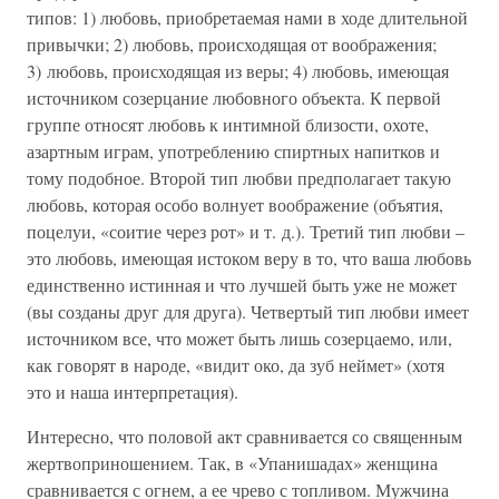
типов: 1) любовь, приобретаемая нами в ходе длительной
привычки; 2) любовь, происходящая от воображения;
3) любовь, происходящая из веры; 4) любовь, имеющая
источником созерцание любовного объекта. К первой
группе относят любовь к интимной близости, охоте,
азартным играм, употреблению спиртных напитков и
тому подобное. Второй тип любви предполагает такую
любовь, которая особо волнует воображение (объятия,
поцелуи, «соитие через рот» и т. д.). Третий тип любви –
это любовь, имеющая истоком веру в то, что ваша любовь
единственно истинная и что лучшей быть уже не может
(вы созданы друг для друга). Четвертый тип любви имеет
источником все, что может быть лишь созерцаемо, или,
как говорят в народе, «видит око, да зуб неймет» (хотя
это и наша интерпретация).
Интересно, что половой акт сравнивается со священным
жертвоприношением. Так, в «Упанишадах» женщина
сравнивается с огнем, а ее чрево с топливом. Мужчина