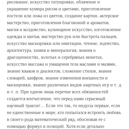
рисование, искусство татуировки, облачение и
украшение кумира рисом и цветами, приготовление
постели или ложа из цветов, создание картин, актерское
мастерство, приготовления благовоний и ароматов,
магия и колдовство, кулинарное искусство, изготовление
одежды и шитья, мастерство рук или быстрота пальцев,
искусство маскировки или имитации, чтение, зодчество,
архитектура, химия и минералогия, знания о
драгоценностях, золотых и серебряных монетах,
искусство массажа и умащения тела маслами и мазями,
знание языков и диалектов, сложение стихов, знание
словарей, шифров, знание изменения внешности и
маскировки, знание различных видов азартных игр и т. д.
и т. п. При одном лишь перечне всех обязанностей
создается впечатление, что перед нами серьезный
научный трактат… Если это так, то индусы первые, если
не единственные в мире, кто попытался встроить любовь
в своего рода математический ряд, обосновав ее с
помощью формул и позиций. Хотя если детально