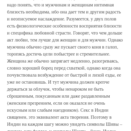
надо понять, что и мужчинам и женщинам интимная
близость необходима, ибо она дает тем и другим радость
и неописуемое наслаждение. Разумеется, у двух полов
есть физиологические особенности восприятия близости
и специфика любовной страсти. Говорят, что чем дольше
акт любви, тем лучше для женщин и для мужчин. Однако
мужчина обычно сразу же пускает своего коня в галоп,
торопясь достичь цели побыстрее и стремительнее.
Женщина же обычно запрягает медленно, разогреваясь,
словно хороший борец перед схваткой, однако когда она
почувствовала возбуждение от быстрой и лихой езды, ее
уже не остановишь. И тут мужчина должен крепче
держаться за облучок, чтобы ненароком не быть
сброшенным, покусанным или даже раздавленным
(женским презрением, если он оказался не очень
искусным или слабым наездником). Секс в Индии
священен, это эквивалент акта творения. Поэтому в
Индии на каждом шагу можно увидеть символы Шивы –
лингам, или фаллос, и символы Шакти – йони. Индус