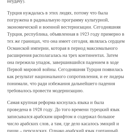
неудачу).
Турция нуждалась в этих людях, потому что была
погружена в радикальную программу культурной,
экономической и военной вестернизации. Сегодняшняя
Турция, республика, объявленная в 1923 году примерно в
тех же границах, что она имеет сегодня, являлась сердцем
Османской империи, которая в период максимального
расширения располагалась на трех континентах. Затем
она пережила упадок, завершившийся падением в ходе
Первой мировой войны. Сегодняшняя Турция появилась
как результат национального сопротивления, и ее лидеры
понимали, что ради избежания дальнейшего падения
требовалось провести модернизацию.
Самая крупная реформа коснулась языка и была
проведена в 1928 году. До того времени турецкий язык
записывался арабским шрифтом и содержал большое
число арабских слов, а там, где дело касалось эмоций и
пищи – персидских. Однако арабский язык гортанный,