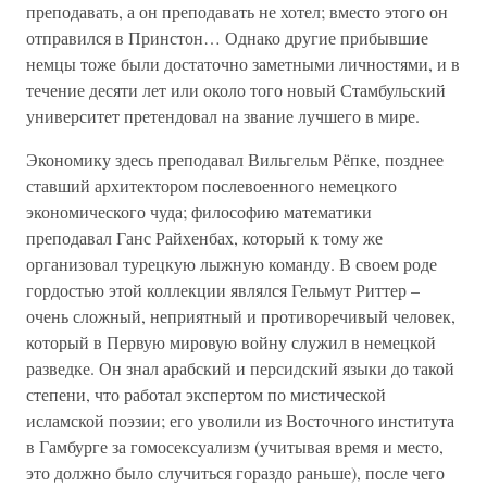
преподавать, а он преподавать не хотел; вместо этого он
отправился в Принстон… Однако другие прибывшие
немцы тоже были достаточно заметными личностями, и в
течение десяти лет или около того новый Стамбульский
университет претендовал на звание лучшего в мире.
Экономику здесь преподавал Вильгельм Рёпке, позднее
ставший архитектором послевоенного немецкого
экономического чуда; философию математики
преподавал Ганс Райхенбах, который к тому же
организовал турецкую лыжную команду. В своем роде
гордостью этой коллекции являлся Гельмут Риттер –
очень сложный, неприятный и противоречивый человек,
который в Первую мировую войну служил в немецкой
разведке. Он знал арабский и персидский языки до такой
степени, что работал экспертом по мистической
исламской поэзии; его уволили из Восточного института
в Гамбурге за гомосексуализм (учитывая время и место,
это должно было случиться гораздо раньше), после чего