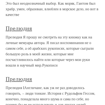
Это был неоднозначный выбор. Как моряк, Гантом был
храбр, умен, образован, влюблен в морское дело, но вот в
качестве
Прелюдия
Прелюдия Я прошу не смотреть на эту книжку как на
личные мемуары автора. Я писал воспоминания не о
самом себе, а об арабских рукописях, которые сыграли
большую роль в моей жизни, которые мне
посчастливилось найти или которые через мои руки
вошли в научный мир.Рукописи
Прелюдия
Прелюдия IАнгличане, как уж не раз доводилось
говорить, – люди тонкие. История с Рудольфом Гессом,
конечно, понаделала много шума и сама по себе, но
почему бы ее не использовать и для других целей,