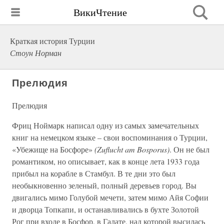
ВикиЧтение
Краткая история Турции
Стоун Норман
Прелюдия
Прелюдия
Фриц Ноймарк написал одну из самых замечательных
книг на немецком языке – свои воспоминания о Турции,
«Убежище на Босфоре»
(Zuflucht am Bosporus)
. Он не был
романтиком, но описывает, как в конце лета 1933 года
прибыл на корабле в Стамбул. В те дни это был
необыкновенно зеленый, полный деревьев город. Вы
двигались мимо Голубой мечети, затем мимо Айя Софии
и дворца Топкапи, и останавливались в бухте Золотой
Рог при входе в Босфор, в Галате, над которой высилась