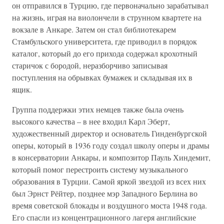
он отправился в Турцию, где первоначально зарабатывал
на жизнь, играя на виолончели в струнном квартете на
вокзале в Анкаре. Затем он стал библиотекарем
Стамбульского университета, где приводил в порядок
каталог, который до его прихода содержал крохотный
старичок с бородой, неразборчиво записывая
поступления на обрывках бумажек и складывая их в
ящик.
Группа поддержки этих немцев также была очень
высокого качества – в нее входил Карл Эберт,
художественный директор и основатель Гинденбургской
оперы, который в 1936 году создал школу оперы и драмы
в консерватории Анкары, и композитор Пауль Хиндемит,
который помог перестроить систему музыкального
образования в Турции. Самой яркой звездой из всех них
был Эрнст Рёйтер, позднее мэр Западного Берлина во
время советской блокады и воздушного моста 1948 года.
Его спасли из концентрационного лагеря английские