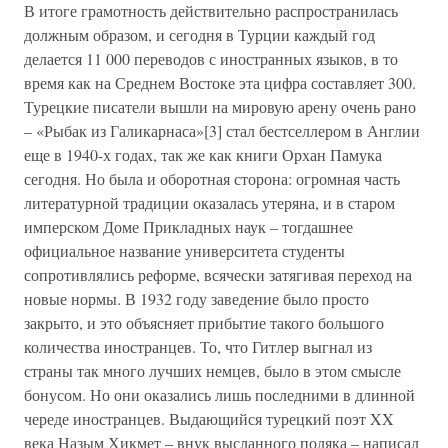
В итоге грамотность действительно распространилась
должным образом, и сегодня в Турции каждый год
делается 11 000 переводов с иностранных языков, в то
время как на Среднем Востоке эта цифра составляет 300.
Турецкие писатели вышли на мировую арену очень рано
– «Рыбак из Галикарнаса»[3] стал бестселлером в Англии
еще в 1940-х годах, так же как книги Орхан Памука
сегодня. Но была и оборотная сторона: огромная часть
литературной традиции оказалась утеряна, и в старом
имперском Доме Прикладных наук – тогдашнее
официальное название университета студенты
сопротивлялись реформе, всячески затягивая переход на
новые нормы. В 1932 году заведение было просто
закрыто, и это объясняет прибытие такого большого
количества иностранцев. То, что Гитлер выгнал из
страны так много лучших немцев, было в этом смысле
бонусом. Но они оказались лишь последними в длинной
череде иностранцев. Выдающийся турецкий поэт XX
века Назым Хикмет – внук высланного поляка – написал